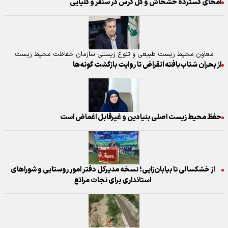
امحای گسترده خشخاش و گل گرس در سنقر و کلیایی
معاون محیط زیست طبیعی و تنوع زیستی سازمان حفاظت محیط زیست
از بحران شتاب‌یافته انقراض تا روایت بازگشت گونه‌ها
حفظ محیط زیست اصلی بنیادین و غیرقابل اغماض است
از خشکسالی تا بیابان‌زایی؛ نسخه مدیرکل دفتر امور روستایی و شوراهای
استانداری برای نجات مراتع