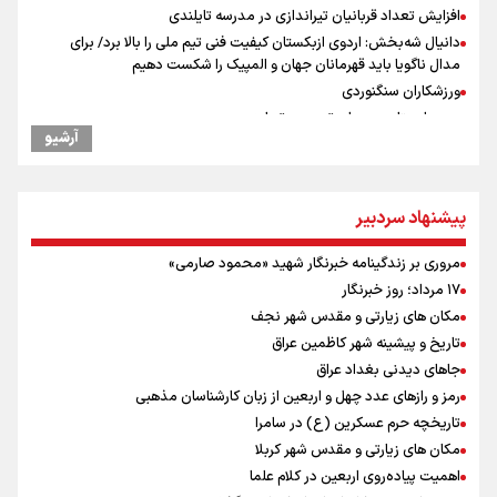
افزایش تعداد قربانیان تیراندازی در مدرسه تایلندی
دانیال شه‌بخش: اردوی ازبکستان کیفیت فنی تیم ملی را بالا برد/ برای
مدال ناگویا باید قهرمانان جهان و المپیک را شکست دهیم
ورزشکاران سنگنوردی
یمن، ایستاده در برابر تحریم و تجاوز
آرشیو
علیرضا نصیری وزنه‌برداری ایرانی دسته ۱۱۰ کیلوگرم : امیدوارم با
خوشرنگ‌ترین مدال‌ها به ایران برگردیم
خودکشی ضارب ۱۴ ساله مدرسه تایلندی
پیشنهاد سردبیر
رئیس جمهور : آیا انجام مذاکرات باعث بروز جنگ شد؟
پزشکیان : آمریکا تلاش می‌کند همسایگان را علیه ما بسیج کند
مروری بر زندگینامه خبرنگار شهید «محمود صارمی»
افتتاحیه جشنواره نمايش عروسكى تهران-مبارك
۱۷ مرداد؛ روز خبرنگار
خطیب جمعه تهران: دشمن شکست مفتضحانه خورده و به التماس افتاده،
مکان های زیارتی و مقدس شهر نجف
ادبیات باخت را هم بلد نیست
تاریخ و پیشینه شهر کاظمین عراق
دلیل تأکید پزشکیان بر اجرای طرح محله‌محوری و مسجدمحوری چیست؟
جاهای دیدنی بغداد عراق
خبر سخنگوی کمیسیون امنیت از توافق در چارچوب کلی مذاکرات ایران و
رمز و رازهای عدد چهل و اربعین از زبان کارشناسان مذهبی
عمان بر سر تنگه هرمز
تاریخچه حرم عسکرین (ع) در سامرا
مکان های زیارتی و مقدس شهر کربلا
اهمیت پیاده‌روی اربعین در کلام علما