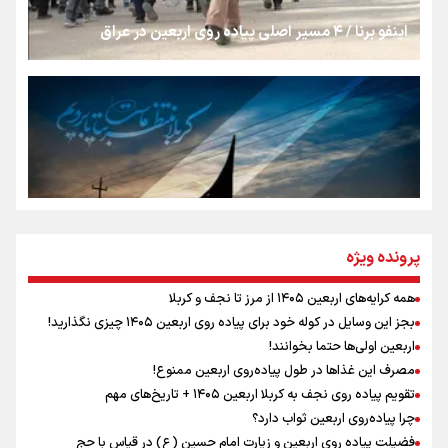
اینفو برنا / ۴ مسیر اصلی پیاده روی اربعین در عراق
جمله‌ای که بغض چهارماهه را شکست؛ «آهای مردم، آقا از
تهران رفتند»
سه حسرتی که به دلم ماند
مومنِ مقتدرِ مظلوم
پرونده ویژه
همه کرایه‌های اربعین ۱۴۰۵ از مرز تا نجف و کربلا
اینفو برنا / توصیه‌هایی طلایی برای پیاده روی اربعین
بجز این وسایل در کوله خود برای پیاده روی اربعین ۱۴۰۵ چیزی نگذارید!
نگاه تمدنی رهبر شهید به فضای مجازی
اربعین اولی‌ها حتما بخوانند!
مصرف این غذاها در طول پیاده‌روی اربعین ممنوع!
تقویم پیاده روی نجف به کربلا اربعین ۱۴۰۵ + تاریخ‌های مهم
چرا پیاده‌روی اربعین ثواب دارد؟
رابطه کارگر و کارفرما در اندیشه رهبر شهید: از تضاد به
زوجیت
فضیلت پیاده روی اربعین و زیارت امام حسین (ع) در قیاس با حج