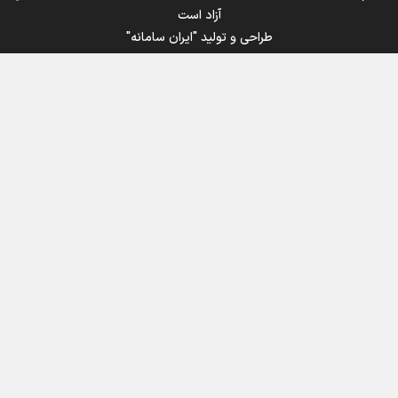
آزاد است
طراحی و تولید
"ایران سامانه"
اینفوبرنا/ سقف معافیت مالیاتی حقوق کارکنان دولت و
بازنشستگان در بودجه ۱۴۰۵ چقدر است؟