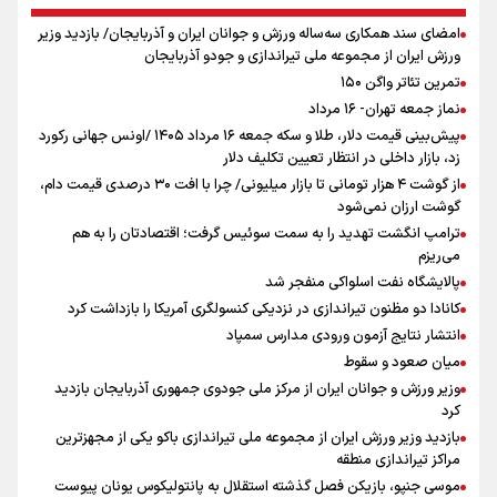
امضای سند همکاری سه‌ساله ورزش و جوانان ایران و آذربایجان/ بازدید وزیر
ورزش ایران از مجموعه ملی تیراندازی و جودو آذربایجان
تمرین تئاتر واگن ۱۵۰
نماز جمعه تهران- ۱۶ مرداد
پیش‌بینی قیمت دلار، طلا و سکه جمعه ۱۶ مرداد ۱۴۰۵ /اونس جهانی رکورد
زد، بازار داخلی در انتظار تعیین تکلیف دلار
از گوشت ۴ هزار تومانی تا بازار میلیونی/ چرا با افت ۳۰ درصدی قیمت دام،
گوشت ارزان نمی‌شود
ترامپ انگشت تهدید را به سمت سوئیس گرفت؛ اقتصادتان را به هم
می‌ریزم
پالایشگاه نفت اسلواکی منفجر شد
کانادا دو مظنون تیراندازی در نزدیکی کنسولگری آمریکا را بازداشت کرد
انتشار نتایج آزمون ورودی مدارس سمپاد
میان صعود و سقوط
وزیر ورزش و جوانان ایران از مرکز ملی جودوی جمهوری آذربایجان بازدید
کرد
بازدید وزیر ورزش ایران از مجموعه ملی تیراندازی باکو یکی از مجهزترین
مراکز تیراندازی منطقه
موسی جنپو، بازیکن فصل گذشته استقلال به پانتولیکوس یونان پیوست