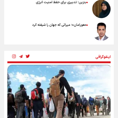
بنزین؛ تدبیری برای حفظ امنیت انرژی
«هورامان»؛ میراثی که جهان را شیفته کرد
شکستگیِ بزرگ؛ روایتِ یک استخوان، یک نسل، یک توهم!
اینفوگرافی
رسانه ملی و حق مردم برای شنیدن صدای رئیس‌جمهوری
روایت ایران از کنار مردم
از طلوع خیابان‌ها تا غروب اشک