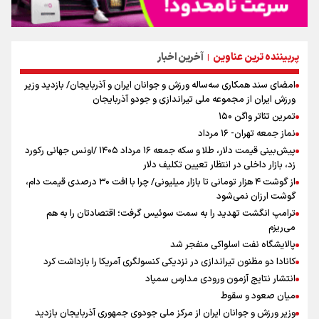
پربیننده ترین عناوین
آخرین اخبار
|
امضای سند همکاری سه‌ساله ورزش و جوانان ایران و آذربایجان/ بازدید وزیر
ورزش ایران از مجموعه ملی تیراندازی و جودو آذربایجان
تمرین تئاتر واگن ۱۵۰
نماز جمعه تهران- ۱۶ مرداد
پیش‌بینی قیمت دلار، طلا و سکه جمعه ۱۶ مرداد ۱۴۰۵ /اونس جهانی رکورد
زد، بازار داخلی در انتظار تعیین تکلیف دلار
از گوشت ۴ هزار تومانی تا بازار میلیونی/ چرا با افت ۳۰ درصدی قیمت دام،
گوشت ارزان نمی‌شود
ترامپ انگشت تهدید را به سمت سوئیس گرفت؛ اقتصادتان را به هم
می‌ریزم
پالایشگاه نفت اسلواکی منفجر شد
کانادا دو مظنون تیراندازی در نزدیکی کنسولگری آمریکا را بازداشت کرد
انتشار نتایج آزمون ورودی مدارس سمپاد
میان صعود و سقوط
وزیر ورزش و جوانان ایران از مرکز ملی جودوی جمهوری آذربایجان بازدید