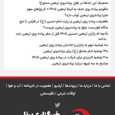
مصرف این غذاها در طول پیاده‌روی اربعین ممنوع!
تقویم پیاده روی نجف به کربلا اربعین ۱۴۰۵ + تاریخ‌های مهم
چرا پیاده‌روی اربعین ثواب دارد؟
رابطه کارگر و کارفرما در اندیشه رهبر شهید: از تضاد به
زوجیت
فضیلت پیاده روی اربعین و زیارت امام حسین (ع) در قیاس با حج
نگاه اهل‌سنت عراق به پیاده‌روی اربعین چیست؟
آنچه که زائران اربعین حسینی ۱۴۰۵ قبل از سفر پیاده روی اربعین باید
بدانند
۱۰ توصیه مهم به زائران و خادمان پیاده روی اربعین
اینفو برنا / جدول کامل فاصله مرز شلمچه تا شهرهای زیارتی
۱۳ توصیه امام صادق (ع) برای پیاده‌روی اربعین
۲۰ توصیه کاربردی برای شرکت در پیاده روی اربعین ۱۴۰۵
عراق
پاسخ به سه‌ شبهه درباره پیاده‌روی اربعین
تماس با ما
|
درباره ما
|
پیوندها
|
آرشیو
|
عضویت در خبرنامه
|
آب و هوا
|
اوقات شرعی
|
نظرسنجی