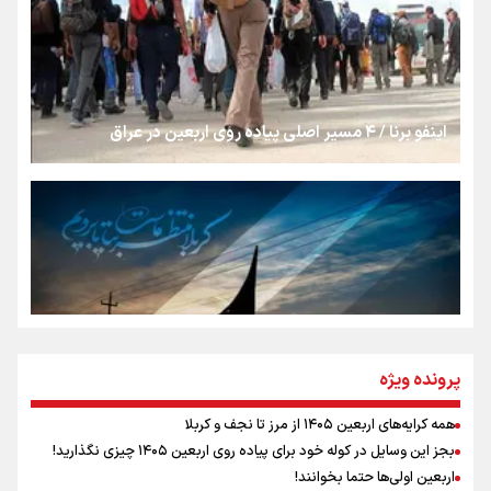
از طلوع خیابان‌ها تا غروب اشک
اینفو برنا / ۴ مسیر اصلی پیاده روی اربعین در عراق
جمله‌ای که بغض چهارماهه را شکست؛ «آهای مردم، آقا از
تهران رفتند»
سه حسرتی که به دلم ماند
مومنِ مقتدرِ مظلوم
پرونده ویژه
همه کرایه‌های اربعین ۱۴۰۵ از مرز تا نجف و کربلا
اینفو برنا / توصیه‌هایی طلایی برای پیاده روی اربعین
بجز این وسایل در کوله خود برای پیاده روی اربعین ۱۴۰۵ چیزی نگذارید!
نگاه تمدنی رهبر شهید به فضای مجازی
اربعین اولی‌ها حتما بخوانند!