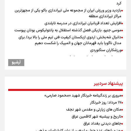
کرد
بازدید وزیر ورزش ایران از مجموعه ملی تیراندازی باکو یکی از مجهزترین
مراکز تیراندازی منطقه
افزایش تعداد قربانیان تیراندازی در مدرسه تایلندی
موسی جنپو، بازیکن فصل گذشته استقلال به پانتولیکوس یونان پیوست
دانیال شه‌بخش: اردوی ازبکستان کیفیت فنی تیم ملی را بالا برد/ برای
مدال ناگویا باید قهرمانان جهان و المپیک را شکست دهیم
ورزشکاران سنگنوردی
یمن، ایستاده در برابر تحریم و تجاوز
آرشیو
علیرضا نصیری وزنه‌برداری ایرانی دسته ۱۱۰ کیلوگرم : امیدوارم با
خوشرنگ‌ترین مدال‌ها به ایران برگردیم
خودکشی ضارب ۱۴ ساله مدرسه تایلندی
پیشنهاد سردبیر
خطیب جمعه تهران: دشمن شکست مفتضحانه خورده و به التماس افتاده،
ادبیات باخت را هم بلد نیست
مروری بر زندگینامه خبرنگار شهید «محمود صارمی»
خبر سخنگوی کمیسیون امنیت از توافق در چارچوب کلی مذاکرات ایران و
۱۷ مرداد؛ روز خبرنگار
عمان بر سر تنگه هرمز
مکان های زیارتی و مقدس شهر نجف
رئیس جمهور : آیا انجام مذاکرات باعث بروز جنگ شد؟
تاریخ و پیشینه شهر کاظمین عراق
محسن رضایی: اجازه باز شدن مسیر دوم در تنگه هرمز را نخواهیم داد
جاهای دیدنی بغداد عراق
پزشکیان : آمریکا تلاش می‌کند همسایگان را علیه ما بسیج کند
رمز و رازهای عدد چهل و اربعین از زبان کارشناسان مذهبی