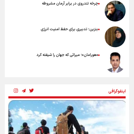
چرخه تندروی در برابر آرمان مشروطه
بنزین؛ تدبیری برای حفظ امنیت انرژی
«هورامان»؛ میراثی که جهان را شیفته کرد
شکستگیِ بزرگ؛ روایتِ یک استخوان، یک نسل، یک توهم!
اینفوگرافی
رسانه ملی و حق مردم برای شنیدن صدای رئیس‌جمهوری
روایت ایران از کنار مردم