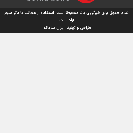
اینفو برنا/ میزان مالیات بر ارزش افزوده چقدر است؟
تمام حقوق برای خبرگزاری برنا محفوظ است. استفاده از مطالب با ذکر منبع
آزاد است
طراحی و تولید
"ایران سامانه"
اینفوبرنا/ سقف معافیت مالیاتی حقوق کارکنان دولت و
بازنشستگان در بودجه ۱۴۰۵ چقدر است؟