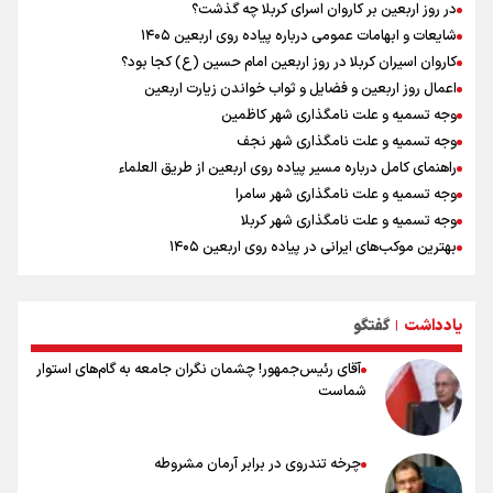
در روز اربعین بر کاروان اسرای کربلا چه گذشت؟
اردوی تیم ملی تکواندو
شایعات و ابهامات عمومی درباره پیاده روی اربعین ۱۴۰۵
در ادامه سیاست جوان‌گرایی در پرسپولیس؛ ستاره‌های امید به بزرگسالان
کاروان اسیران کربلا در روز اربعین امام حسین (ع) کجا بود؟
اضافه شدند
اعمال روز اربعین و فضایل و ثواب خواندن زیارت اربعین
وجه تسمیه و علت نامگذاری شهر کاظمین
وجه تسمیه و علت نامگذاری شهر نجف
راهنمای کامل درباره مسیر پیاده روی اربعین از طریق العلماء
وجه تسمیه و علت نامگذاری شهر سامرا
وجه تسمیه و علت نامگذاری شهر کربلا
بهترین موکب‌های ایرانی در پیاده روی اربعین ۱۴۰۵
توصیه هایی مهم برای پیچ خوردگی پا در پیاده روی اربعین
خطرات پیاده روی اربعین/ ۷ راهنمایی برای سفری ایمن و معنوی
یادداشت
گفتگو
۲۰ نکته دوستانه درباره پیاده روی اربعین و عراقی ها
|
آقای رئیس‌جمهور! چشمان نگران جامعه به گام‌های استوار
شماست
چرخه تندروی در برابر آرمان مشروطه