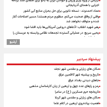
گزارشی از ورود وزیر ورزش و جوانان ایران به باکو برای امضای سند برنامه
اجرایی با همتای آذربایجانی
عماد احمدوند : نسخه نانویی برای حل بحران منابع آبی کشور
وقتی از وفاق صحبت می‌کنم، منظورم مردم هستند/ مسیر اصلاحات آغاز
شده و متوقف نخواهد شد
رهبر شهید انقلاب: ادّعاهای دروغین آمریکایی‌ها باید افشا شود
یحیی سریع: در عملیاتی گسترده تجمعات نظامی وابسته به عربستان را
هدف قرار دادیم
آرشیو
استاندار خوزستان: دو میلیون و ۱۷۰ هزار تردد در مرزهای شلمچه و چذابه
ثبت شد / برپایی هزار موکب در خوزستان و ۱۰۰ موکب در مسیر نجف تا
کربلا
پیشنهاد سردبیر
جابجایی مرکز ثقل اقتصاد جهان انجام شد/ فرصت طلایی برای اقتصاد
ایران +نمودار
مکان های زیارتی و مقدس شهر نجف
امیررضا غلامی، ملی پوش تکواندو : تمرکزم روی مسابقات پاکستان است نه
بازی های آسیایی
تاریخ و پیشینه شهر کاظمین عراق
کانادا دو مظنون تیراندازی در نزدیکی کنسولگری آمریکا را بازداشت کرد
جاهای دیدنی بغداد عراق
رادین زینالی، ملی پوش تکواندو : قدم به قدم تلاش می کنم تا به طلای
رمز و رازهای عدد چهل و اربعین از زبان کارشناسان مذهبی
المپیک برسم
تاریخچه حرم عسکرین (ع) در سامرا
نصیری: امیدوارم با خوشرنگ‌ترین مدال‌ها به ایران برگردیم/ حضور شهاب
مکان های زیارتی و مقدس شهر کربلا
حسینی در اردو به تیم انگیزه می‌دهد/ امیدوارم پرسپولیس فصل موفقی
اهمیت پیاده‌روی اربعین در کلام علما
داشته باشد