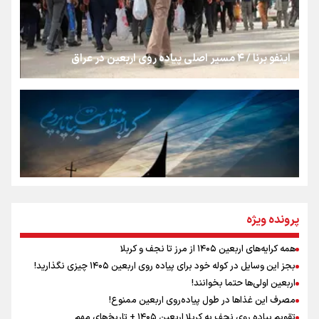
از طلوع خیابان‌ها تا غروب اشک
اینفو برنا / ۴ مسیر اصلی پیاده روی اربعین در عراق
جمله‌ای که بغض چهارماهه را شکست؛ «آهای مردم، آقا از
تهران رفتند»
سه حسرتی که به دلم ماند
مومنِ مقتدرِ مظلوم
پرونده ویژه
همه کرایه‌های اربعین ۱۴۰۵ از مرز تا نجف و کربلا
اینفو برنا / توصیه‌هایی طلایی برای پیاده روی اربعین
بجز این وسایل در کوله خود برای پیاده روی اربعین ۱۴۰۵ چیزی نگذارید!
نگاه تمدنی رهبر شهید به فضای مجازی
اربعین اولی‌ها حتما بخوانند!
مصرف این غذاها در طول پیاده‌روی اربعین ممنوع!
تقویم پیاده روی نجف به کربلا اربعین ۱۴۰۵ + تاریخ‌های مهم