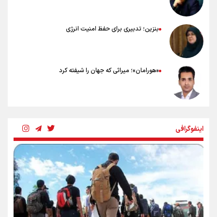
بنزین؛ تدبیری برای حفظ امنیت انرژی
«هورامان»؛ میراثی که جهان را شیفته کرد
شکستگیِ بزرگ؛ روایتِ یک استخوان، یک نسل، یک توهم!
اینفوگرافی
رسانه ملی و حق مردم برای شنیدن صدای رئیس‌جمهوری
روایت ایران از کنار مردم