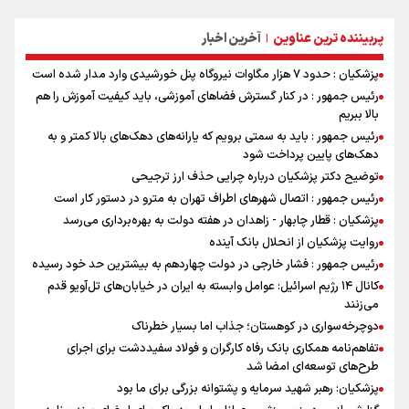
پربیننده ترین عناوین
آخرین اخبار
|
پزشکیان : حدود ۷ هزار مگاوات نیروگاه پنل خورشیدی وارد مدار شده است
رئیس جمهور : در کنار گسترش فضاهای آموزشی، باید کیفیت آموزش را هم
بالا ببریم
رئیس جمهور : باید به سمتی برویم که یارانه‌های دهک‌های بالا کمتر و به
دهک‌های پایین پرداخت شود
توضیح دکتر پزشکیان درباره چرایی حذف ارز ترجیحی
رئیس جمهور : اتصال شهرهای اطراف تهران به مترو در دستور کار است
پزشکیان : قطار چابهار - زاهدان در هفته دولت به بهره‌برداری می‌رسد
روایت پزشکیان از انحلال بانک آینده
رئیس جمهور : فشار خارجی در دولت چهاردهم به بیشترین حد خود رسیده
کانال ۱۴ رژیم اسرائیل: عوامل وابسته به ایران در خیابان‌های تل‌آویو قدم
می‌زنند
دوچرخه‌سواری در کوهستان؛ جذاب اما بسیار خطرناک
تفاهم‌نامه همکاری بانک رفاه کارگران و فولاد سفیددشت برای اجرای
طرح‌های توسعه‌ای امضا شد
پزشکیان: رهبر شهید سرمایه و پشتوانه بزرگی برای ما بود