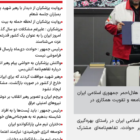
روایت پزشکیان از دیدار با رهبر شهید 
بمباران جلسه شعام
روایت پزشکیان از لحظه حمله به بیت 
پزشکیان : علیرغم مشکلات دو سال گذ
امروز ایران را به عنوان یک کشور قدرتمن
عزت می‌شناسند
رئیس جمهور : حوادث دی‌ماه پارسال ق
فراموشی نیست
واکنش پزشکیان به حواشی پیام رهبر ان
درباره تفاهم‌نامه آتش‌بس
رهبر شهید موافقت کردند که برای ایران
خارج از کشور در صورت بازگشت، مشک
ایجاد نشود
 هلال‌احمر جمهوری اسلامی ایران
پرچم ایران و تصویر رهبر انقلاب بر دو
امعه و تقویت همکاری در
نیروهای امنیتی عراق
رئیس جمهور : باید پُست‌ها را به افراد
شایسته بدهیم نه به هم‌جناحی‌های خ
لامی ایران در راستای بهره‌گیری
دختران تیم ملی پاراتکواندو ایران
ر حوادث، تفاهم‌نامه‌ای مشترک
توسعه انرژی خورشیدی؛ نیازمند اعتما
اردوی تیم ملی پاراتکواندو دختران