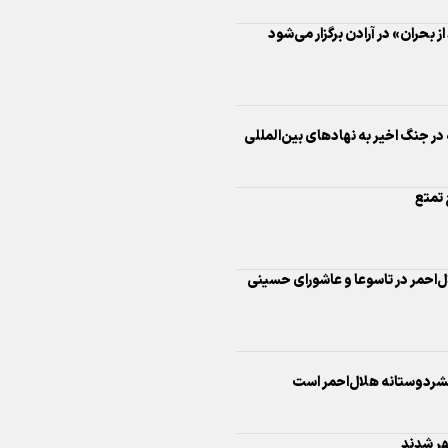
 بحران» در آرادن برگزار می‌شود
اینفو برنا/ درخشش سفیران اقتد
در بازی‌های همبستگی کشورها
اسلامی
ر جنگ اخیر به نهادهای بین‌المللی
اینفوبرنا/ دستاوردهای وزارت 
و جوانان در توسعه ورزش بانوان
شردوستانه هلال‌احمر است
اینفو برنا/ عملکرد دختران ایران 
بازی‌های آسیایی جوانان ۲۰۲۵
هر شدند