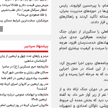
مام، با پیرحسین کولیوند، رئیس
پیش‌بینی قیمت دلار و طلا 
انتظار سیگنال هرمز / دلار عقب‌نشینی 
ا در حوزه‌های مدیریت بحران،
یا طلا صعودی می‌ماند؟
نه تأکید کردند و راهکار‌های
پزشکیان: سخت‌ترین شرایط ممکن پس
قرار دادند.
انقلاب را تجربه میکنیم/ اگر تا امروز مان
بخاطر همه‌ مردم نجیب ایران بوده اس
علی را سنگین‌تر از دوران جنگ
رهبر شهید مثل کوه پشتیبان و حامی 
ازمند هم‌افزایی جدی میان
بود
اد‌های خدمت‌رسان افزود: هرچه
پیشنهاد سردبیر
راویان عشق در مرز مهران؛ روایت حماس
با سرعت و کیفیت بیشتری انجام
رسانه‌ای اربعین از قاب دوربین خبرنگارا
ایلامی
رمز و رازهای عدد چهل و اربعین از زبان
کارشناسان مذهبی
ترس نتانیاهو از ترور
‌نامه‌های بدون اجرا تصریح کرد:
تاریخچه حرم عسکرین (ع) در سامرا
فرود یک بالگرد در بیمارستان رمبام در
 از این اسناد در عمل اجرایی
اشغالی در پی هلاکت ۲ نظامی
مکان های زیارتی و مقدس شهر کربلا
ت که به مرحله اجرا رسیده و این
زخمی شدن ۷ نظامی دیگر
اهمیت پیاده‌روی اربعین در کلام علما
ت.
ارتش صهیونیستی زمین‌های کشاورزی 
در روز اربعین بر کاروان اسرای کربلا چه
جنوب لبنان را به آتش کشید
ر در دوران جنگ ارائه داد و از
گذشت؟
چه کسی باید قیمت‌ها را تعیین کند؟
انجام ۶ هزار مأموریت تخصصی و نجات ۷ هزار و ۲۵۰ نفر از زیر آوار خبر داد. به گفته
شایعات و ابهامات عمومی درباره پیاده
وزیر خارجه مصر: رژیم اسراییل بدون ت
اربعین ۱۴۰۵
حد غیرنظامی آسیب دید که بخش عمده آن مربوط
حقوق مشروع مردم فلسطین امنیت ن
کاروان اسیران کربلا در روز اربعین اما
زشی، ناوگان امدادی و تجهیزات