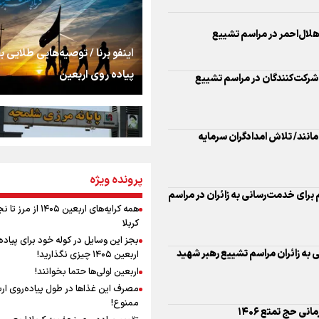
را شکست؛ «آهای مردم، 
تهران رفتند»
سه حسرتی که به دلم 
اینفو برنا / توصیه‌هایی طلایی ب
پیاده روی اربعین
مومنِ مقتدرِ مظلوم
ی‌مانند/ تلاش امدادگران سرمایه
نگاه تمدنی رهبر شهید
پرونده ویژه
اینفو برنا / جدول کامل فاصله م
فضای مجازی
 هلال‌احمر قم برای خدمت‌رسانی به زائران در مراسم
شلمچه تا شهرهای زیارتی عراق
همه کرایه‌های اربعین ۱۴۰۵ از 
کربلا
رابطه کارگر و کارفرما د
بجز این وسایل در کوله خود برای پیاده
اندیشه رهبر شهید: از 
 به زائران مراسم تشییع رهبر شهید
اربعین ۱۴۰۵ چیزی نگذارید!
به زوجیت
اربعین اولی‌ها حتما بخوانند!
مصرف این غذاها در طول پیاده‌روی ار
اقتدار علمی و استقلا
ممنوع!
اینفو برنا/ میزان مالیات بر ارزش
میراث رهبر شهید که با
ی حج تمتع ۱۴۰۶