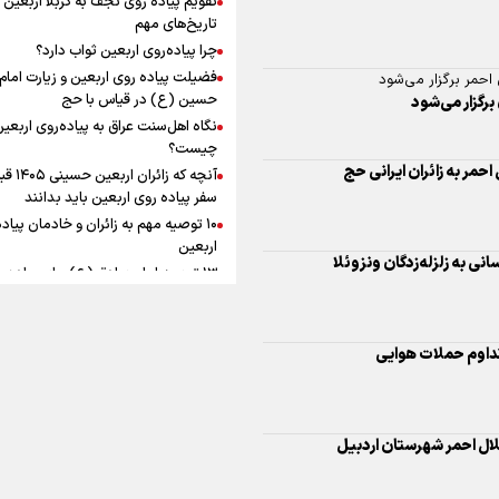
ماندگار شد
افزوده چقدر است؟
تاریخ‌های مهم
چرا پیاده‌روی اربعین ثواب دارد؟
فضیلت پیاده روی اربعین و زیارت امام
حمر برگزار می‌شود
حسین (ع) در قیاس با حج
نگاه اهل‌سنت عراق به پیاده‌روی اربعی
اینفوبرنا/ سقف معافیت مالیاتی
چیست؟
آنچه که زائران ار
حقوق کارکنان دولت و بازنشست
سفر پیاده روی اربعین باید بدانند
در بودجه ۱۴۰۵ چقدر است؟
۱۰ توصیه مهم به زائران و خادمان پیاد
اربعین
انی به زلزله‌زدگان ونزوئلا
۱۳ توصیه امام صادق (ع) برای پیاده‌ر
اربعین
۲۰ توصیه کاربردی برای شرکت در پیاد
اینفوبرنا/ حداقل حقوق
اربعین ۱۴۰۵
تداوم حملات هوایی
پاسخ به سه‌ شبهه درباره پیاده‌روی ارب
بازنشستگان کشوری و لشکری د
لایحه بودجه سال ۱۴۰۵ چقدر است؟
لال احمر شهرستان اردبیل