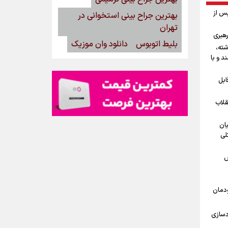
پس از
بهترین جراح بینی استخوانی در
تهران
رهبری
بلیط اتوبوس
دانلود وان موزیک
شته،
د و با
ابل
قلاب
یان
لی
ش
ودمان
دسازی