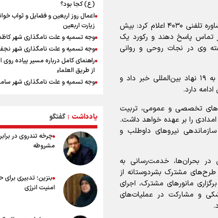
داشت
(ع) کجا بود؟
مستمری مددجویان کفاف زندگی را نم
اعمال روز اربعین و فضایل و ثواب خوا
/ حمایت از ۱۹هزار زن‌ سرپرست خانوار
رئیس جمعیت هلال‌احمر با اشاره به فعالیت سامانه مشاوره تلفنی ۴۰۳۰ اعلام کرد: بیش
زیارت اربعین
نشست وزیران خارجه مصر، ترکیه، پاکس
و ۳۸۸ مشاور داوطلب توانستند به ۲۰۵ هزار تماس پاسخ دهند و رکورد یک
وجه تسمیه و علت نامگذاری شهر کاظ
عربستان با محوریت تحولات منطقه
فته وی در نجات روحی و روانی
وجه تسمیه و علت نامگذاری شهر نجف
فیدان: حماس به تعهدات خود عمل کرد،
راهنمای کامل درباره مسیر پیاده روی ا
اسرائیل برنامه‌ای برای صلح ندارد
از طریق العلماء
ارائه بیش از ۲ میلیون خدمات بهداش
وی همچنین از مستندسازی حملات و ارسال گزارش‌ها به ۱۹ نهاد بین‌المللی خبر داد و
وجه تسمیه و علت نامگذاری شهر سامر
درمانی به زائران اربعین
ادامه دارد.
وجه تسمیه و علت نامگذاری شهر کربلا
معاون وزیر خارجه : مذاکره نه معجزه
بهترین موکب‌های ایرانی در پیاده روی 
زش‌های تخصصی و عمومی، تربیت
نه خیانت
۱۴۰۵
یادداشت
گفتگو
|
 امدادی را بر عهده خواهد داشت.
پخش قسمت اول گفت‌وگوی رئیس‌جم
توصیه هایی مهم برای پیچ خوردگی پا د
بعد از خبر ۲۲
سازماندهی نیرو‌های داوطلب و
چرخه تندروی در برابر 
پیاده روی اربعین
مشروطه
خطرات پیاده روی اربعین/ ۷ را
سفری ایمن و معنوی
در بحران‌ها، خدمت‌رسانی به
۲۰ نکته دوستانه درباره پیاده روی اربع
 طرح‌های مشترک بشردوستانه از
بنزین؛ تدبیری برای 
عراقی ها
زاری مانور‌های مشترک، اجرای
امنیت انرژی
بهترین ذکر در پیاده‌روی اربعین چیس
زشکی و مشارکت در عملیات‌های
۸۰ توصیه کاربردی برای ۸۰ کی
.
اربعین