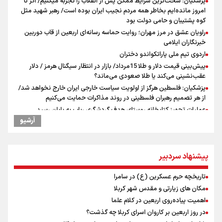
پزشکیان: سخت‌ترین شرایط ممکن پس از انقلاب را تجربه میکنیم/ اگر تا
امروز مانده‌ایم بخاطر همه‌ مردم نجیب ایران بوده است/ رهبر شهید مثل
کوه پشتیبان و حامی دولت بود
راویان عشق در مرز مهران؛ روایت حماسه‌ رسانه‌ای اربعین از قاب دوربین
خبرنگاران ایلامی
اردوی تیم ملی پاراتکواندو دختران
پیش‌بینی قیمت دلار و طلا 15مرداد/ بازار در انتظار سیگنال هرمز / دلار
عقب‌نشینی می‌کند یا طلا صعودی می‌ماند؟
پزشکیان: فلسطین هرگز از اولویت سیاست خارجی ایران خارج نخواهد شد/
از هر تصمیم رهبران فلسطینی در روند مذاکرات حمایت می‌کنیم
عملیات تجهیز کتابخانه روستای هدف گردشگری ریاب به پایان رسید
آرشیو
ترس نتانیاهو از ترور
فرود یک بالگرد در بیمارستان رمبام در حیفای اشغالی در پی هلاکت ۲
نظامی صهیونیست و زخمی شدن ۷ نظامی دیگر
پیشنهاد سردبیر
ارتش صهیونیستی زمین‌های کشاورزی در جنوب لبنان را به آتش کشید
چه کسی باید قیمت‌ها را تعیین کند؟
تاریخچه حرم عسکرین (ع) در سامرا
بازگشت روان دو میلیون و هشتصد هزار زائر اربعین از مرزهای شش‌گانه
مکان های زیارتی و مقدس شهر کربلا
زائران اربعین حسینی در مرز تمرچین
اهمیت پیاده‌روی اربعین در کلام علما
ایران آقای بلامنازع تنگه هرمز
در روز اربعین بر کاروان اسرای کربلا چه گذشت؟
وزیر خارجه مصر: رژیم اسراییل بدون تامین حقوق مشروع مردم فلسطین