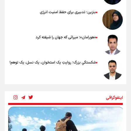
بنزین؛ تدبیری برای حفظ امنیت انرژی
«هورامان»؛ میراثی که جهان را شیفته کرد
شکستگیِ بزرگ؛ روایتِ یک استخوان، یک نسل، یک توهم!
رسانه ملی و حق مردم برای شنیدن صدای رئیس‌جمهوری
اینفوگرافی
روایت ایران از کنار مردم