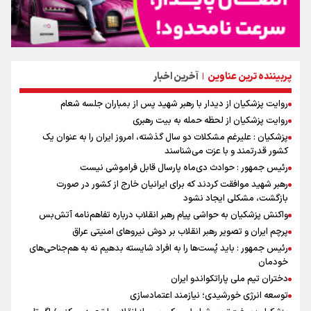
پربیننده ترین عناوین
آخرین اخبار
|
روایت پزشکیان از دیدار با رهبر شهید پس از بمباران جلسه شعام
روایت پزشکیان از لحظه حمله به بیت رهبری
پزشکیان : علیرغم مشکلات دو سال گذشته، امروز ایران را به عنوان یک
کشور قدرتمند و با عزت می‌شناسند
رئیس جمهور : حوادث دی‌ماه پارسال قابل فراموشی نیست
رهبر شهید موافقت کردند که برای ایرانیان خارج از کشور در صورت
بازگشت، مشکلی ایجاد نشود
واکنش پزشکیان به حواشی پیام رهبر انقلاب درباره تفاهم‌نامه آتش‌بس
پرچم ایران و تصویر رهبر انقلاب بر دوش نیروهای امنیتی عراق
رئیس جمهور : باید پُست‌ها را به افراد شایسته بدهیم نه به هم‌جناحی‌های
خودمان
دختران تیم ملی پاراتکواندو ایران
توسعه انرژی خورشیدی؛ نیازمند اعتمادسازی