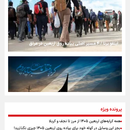
از طلوع خیابان‌ها تا غروب اشک
جمله‌ای که بغض چهارماهه را شکست؛ «آهای مردم، آقا از
تهران رفتند»
اینفو برنا / ۴ مسیر اصلی پیاده روی اربعین در عراق
سه حسرتی که به دلم ماند
مومنِ مقتدرِ مظلوم
نگاه تمدنی رهبر شهید به فضای مجازی
پرونده ویژه
همه کرایه‌های اربعین ۱۴۰۵ از مرز تا نجف و کربلا
اینفو برنا / توصیه‌هایی طلایی برای پیاده روی اربعین
بجز این وسایل در کوله خود برای پیاده روی اربعین ۱۴۰۵ چیزی نگذارید!