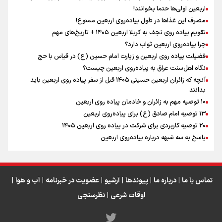
رابطه کارگر و کارفرما در اندیشه رهبر شهید: از تضاد به
اربعین اولی‌ها حتما بخوانند!
زوجیت
مصرف این غذاها در طول پیاده‌روی اربعین ممنوع!
تقویم پیاده روی نجف به کربلا اربعین ۱۴۰۵ + تاریخ‌های مهم
چرا پیاده‌روی اربعین ثواب دارد؟
اقتدار علمی و استقلال ملی؛ میراث رهبر شهید که با خون
ماندگار شد
فضیلت پیاده روی اربعین و زیارت امام حسین (ع) در قیاس با حج
نگاه اهل‌سنت عراق به پیاده‌روی اربعین چیست؟
آنچه که زائران اربعین حسینی ۱۴۰۵ قبل از سفر پیاده روی اربعین باید
بدانند
۱۰ توصیه مهم به زائران و خادمان پیاده روی اربعین
اینفو برنا / جدول کامل فاصله مرز شلمچه تا شهرهای زیارتی
۱۳ توصیه امام صادق (ع) برای پیاده‌روی اربعین
۲۰ توصیه کاربردی برای شرکت در پیاده روی اربعین ۱۴۰۵
عراق
پاسخ به سه‌ شبهه درباره پیاده‌روی اربعین
تماس با ما
|
درباره ما
|
پیوندها
|
آرشیو
|
عضویت در خبرنامه
|
آب و هوا
|
اوقات شرعی
|
نظرسنجی