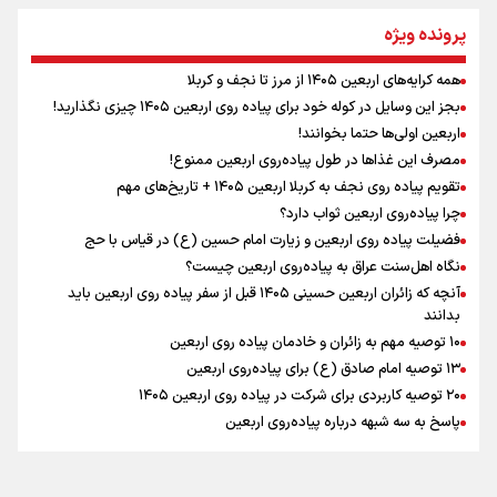
مومنِ مقتدرِ مظلوم
پرونده ویژه
همه کرایه‌های اربعین ۱۴۰۵ از مرز تا نجف و کربلا
اینفو برنا / توصیه‌هایی طلایی برای پیاده روی اربعین
بجز این وسایل در کوله خود برای پیاده روی اربعین ۱۴۰۵ چیزی نگذارید!
نگاه تمدنی رهبر شهید به فضای مجازی
اربعین اولی‌ها حتما بخوانند!
مصرف این غذاها در طول پیاده‌روی اربعین ممنوع!
تقویم پیاده روی نجف به کربلا اربعین ۱۴۰۵ + تاریخ‌های مهم
چرا پیاده‌روی اربعین ثواب دارد؟
رابطه کارگر و کارفرما در اندیشه رهبر شهید: از تضاد به
زوجیت
فضیلت پیاده روی اربعین و زیارت امام حسین (ع) در قیاس با حج
نگاه اهل‌سنت عراق به پیاده‌روی اربعین چیست؟
آنچه که زائران اربعین حسینی ۱۴۰۵ قبل از سفر پیاده روی اربعین باید
بدانند
۱۰ توصیه مهم به زائران و خادمان پیاده روی اربعین
اینفو برنا / جدول کامل فاصله مرز شلمچه تا شهرهای زیارتی
۱۳ توصیه امام صادق (ع) برای پیاده‌روی اربعین
۲۰ توصیه کاربردی برای شرکت در پیاده روی اربعین ۱۴۰۵
عراق
پاسخ به سه‌ شبهه درباره پیاده‌روی اربعین