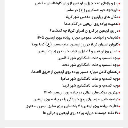
معاون وزیر خارجه : مذاکره نه معجزه است و نه خیانت
رمز و رازهای عدد چهل و اربعین از زبان کارشناسان مذهبی
پخش قسمت اول گفت‌وگوی رئیس‌جمهور بعد از خبر ۲۲
تاریخچه حرم عسکرین (ع) در سامرا
ازهوش مصنوعی تا طلای مجازی/ شجیع: با نگاه بدبینانه هم نتایج هانگژو
مکان های زیارتی و مقدس شهر کربلا
را در ناگویا تکرار می‌کنیم+ فیلم
اهمیت پیاده‌روی اربعین در کلام علما
پزشکیان: رهبر شهید سرمایه و پشتوانه بزرگی برای ما بود
در روز اربعین بر کاروان اسرای کربلا چه گذشت؟
گزارشی از ورود وزیر ورزش و جوانان ایران به باکو برای امضای سند برنامه
شایعات و ابهامات عمومی درباره پیاده روی اربعین ۱۴۰۵
اجرایی با همتای آذربایجانی
کاروان اسیران کربلا در روز اربعین امام حسین (ع) کجا بود؟
ارتش در آمادگی کامل قرار دارد/ توان رزم ارتش بی وقفه در حال ارتقا است
اعمال روز اربعین و فضایل و ثواب خواندن زیارت اربعین
عماد احمدوند : نسخه نانویی برای حل بحران منابع آبی کشور
وجه تسمیه و علت نامگذاری شهر کاظمین
وجه تسمیه و علت نامگذاری شهر نجف
راهنمای کامل درباره مسیر پیاده روی اربعین از طریق العلماء
وجه تسمیه و علت نامگذاری شهر سامرا
وجه تسمیه و علت نامگذاری شهر کربلا
بهترین موکب‌های ایرانی در پیاده روی اربعین ۱۴۰۵
توصیه هایی مهم برای پیچ خوردگی پا در پیاده روی اربعین
خطرات پیاده روی اربعین/ ۷ راهنمایی برای سفری ایمن و معنوی
۲۰ نکته دوستانه درباره پیاده روی اربعین و عراقی ها
بهترین ذکر در پیاده‌روی اربعین چیست؟
۸۰ توصیه کاربردی برای ۸۰ کیلومتر پیاده روی اربعین