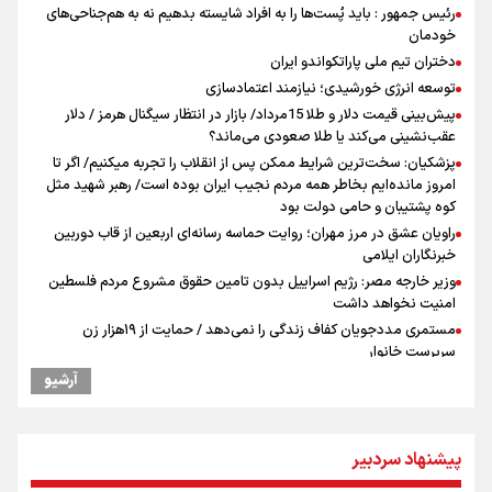
رئیس جمهور : باید پُست‌ها را به افراد شایسته بدهیم نه به هم‌جناحی‌های
خودمان
دختران تیم ملی پاراتکواندو ایران
توسعه انرژی خورشیدی؛ نیازمند اعتمادسازی
پیش‌بینی قیمت دلار و طلا 15مرداد/ بازار در انتظار سیگنال هرمز / دلار
عقب‌نشینی می‌کند یا طلا صعودی می‌ماند؟
پزشکیان: سخت‌ترین شرایط ممکن پس از انقلاب را تجربه میکنیم/ اگر تا
امروز مانده‌ایم بخاطر همه‌ مردم نجیب ایران بوده است/ رهبر شهید مثل
کوه پشتیبان و حامی دولت بود
راویان عشق در مرز مهران؛ روایت حماسه‌ رسانه‌ای اربعین از قاب دوربین
خبرنگاران ایلامی
وزیر خارجه مصر: رژیم اسراییل بدون تامین حقوق مشروع مردم فلسطین
امنیت نخواهد داشت
مستمری مددجویان کفاف زندگی را نمی‌دهد / حمایت از ۱۹هزار زن‌
سرپرست خانوار
فیدان: حماس به تعهدات خود عمل کرد، امّا اسرائیل برنامه‌ای برای صلح
آرشیو
ندارد
نشست وزیران خارجه مصر، ترکیه، پاکستان و عربستان با محوریت تحولات
منطقه
پیشنهاد سردبیر
ارائه بیش از ۲ میلیون خدمات بهداشتی-درمانی به زائران اربعین