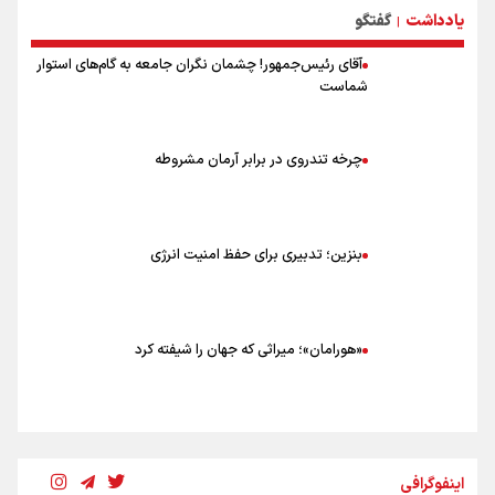
یادداشت
گفتگو
توصیه های کاربردی برای زائران در پیاده روی اربعین
|
آقای رئیس‌جمهور! چشمان نگران جامعه به گام‌های استوار
شماست
چرخه تندروی در برابر آرمان مشروطه
بنزین؛ تدبیری برای حفظ امنیت انرژی
«هورامان»؛ میراثی که جهان را شیفته کرد
شکستگیِ بزرگ؛ روایتِ یک استخوان، یک نسل، یک توهم!
اینفوگرافی