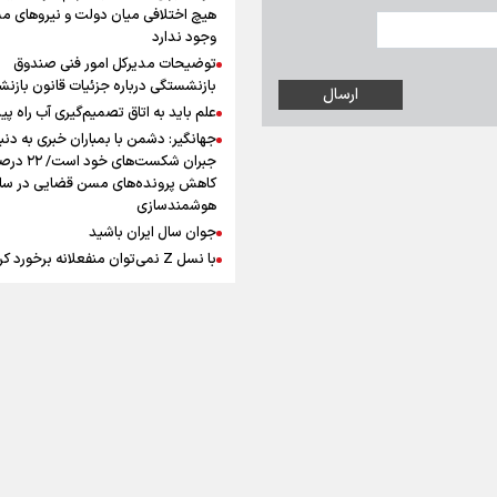
افزوده چقدر است؟
هیچ اختلافی میان دولت و نیروهای م
وجود ندارد
توضیحات مدیرکل امور فنی صندوق
بازنشستگی درباره جزئیات قانون بازن
علم باید به اتاق تصمیم‌گیری آب راه پید
جهانگیر: دشمن با بمباران خبری به دنب
اینفوبرنا/ سقف معافیت مالیاتی
جبران شکست‌های خود است
حقوق کارکنان دولت و بازنشست
کاهش پرونده‌های مسن قضایی در سای
هوشمندسازی
در بودجه ۱۴۰۵ چقدر است؟
جوان سال ایران باشید
با نسل Z نمی‌توان منفعلانه برخورد ک
دانشجو باید سازنده فعالیت فرهنگی ب
نه فقط مخاطب آن
یوسفی: جای بخیه سرم یادگار یک سانح
اینفوبرنا/ حداقل حقوق
است، نه دعوا!/ انتظار داشتیم تیم ملی 
بازنشستگان کشوری و لشکری د
گروهش صعود کند + فیلم
مردی که تاریخ را با دوربین و موتورسی
آب و هوا
|
اوقات شرعی
|
نظرسنجی
لایحه بودجه سال ۱۴۰۵ چقدر است؟
ثبت کرد
رابرت دنیرو: کشور من دیگر دوست‌داش
نیست