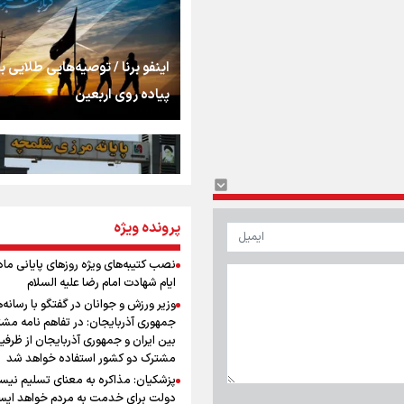
استخوان، یک نسل، ی
توهم!
رسانه ملی و حق مردم
اینفو برنا / توصیه‌هایی طلایی ب
شنیدن صدای رئیس‌ج
پیاده روی اربعین
روایت ایران از کنار مر
از طلوع خیابان‌ها تا 
پرونده ویژه
اینفو برنا / جدول کامل فاصله م
اشک
شلمچه تا شهرهای زیارتی عراق
نصب کتیبه‌های ویژه روزهای پایانی ماه
ایام شهادت امام رضا علیه السلام
جمله‌ای که بغض چها
وزیر ورزش و جوانان در گفتگو با رسانه‌
را شکست؛ «آهای مردم، 
جمهوری آذربایجان: در تفاهم نامه مش
تهران رفتند»
بین ایران و جمهوری آذربایجان از ظرفی
مشترک دو کشور استفاده خواهد شد
سه حسرتی که به دلم 
پزشکیان: مذاکره به معنای تسلیم نی
اینفو برنا/ میزان مالیات بر ارزش
دولت برای خدمت به مردم خواهد ایست