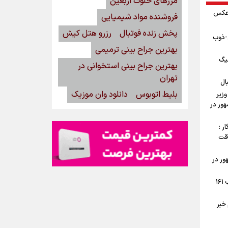
مرزهای خلوت اربعین
 عکس
فروشنده مواد شیمیایی
پخش زنده فوتبال
رزرو هتل کیش
ن-ذوب
بهترین جراح بینی ترمیمی
یگ
بهترین جراح بینی استخوانی در
تهران
ال
بلیط اتوبوس
دانلود وان موزیک
وزیر
ور در
ر :
وقت
ور در
جوش و خروش اهالی تهرانپارس در شب ۱۶۱
خبر