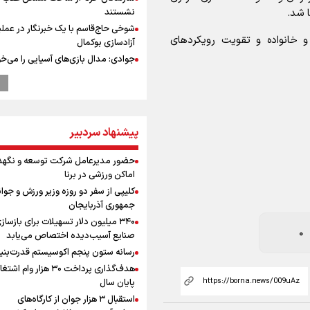
 شد.
نشستند
شوخی حاج‌قاسم با یک خبرنگار در عملی
 و خانواده و تقویت رویکردهای
آزادسازی بوکمال
جوادی: مدال بازی‌های آسیایی را می‌خ
بهداد سلیمی شرایط ورزشکار را درک می
ابوباقر، جانشین فرمانده نیروی قدس 
اقتدار دفاعی ایران نتیجه مدیریت ولای
است
پیشنهاد سردبیر
ابوباقر: دشمن در براندازی، اغتشاشات
0
و اهداف نظامی به نتیجه نرسید
حضور مدیرعامل شرکت توسعه و نگهد
رهبر شهید انقلاب: آمریکایی‌ها صدها هز
اماکن ورزشی در برنا
را با بمب اتم کشتند بدون هیچ استدلا
کلیپی از سفر دو روزه وزیر ورزش و جوان
مراسم گرامیداشت روز خبرنگار
جمهوری آذربایجان
گرامیداشت روز خبرنگار
۳۴۰ میلیون دلار تسهیلات برای بازساز
گرامیداشت روز خبرنگار در شیراز
صنایع آسیب‌دیده اختصاص می‌یابد
سخنگوی سپاه: بازگشایی تنگۀ هرمز من
رسانه ستون پنجم اکوسیستم قدرت‌بنی
پذیرش شروط ایران از سوی آمریکاست 
هدف‌گذاری پرداخت ۳۰ هزار وام ا
ارتباطی به مذاکرات ایران و عمان ندارد
پایان سال
 مرکزی وجود ندارد
ونس: در حال کار بر روی ایجاد یک سی
استقبال ۳ هزار جوان از کارگاه‌های
ناوبری امن هستیم