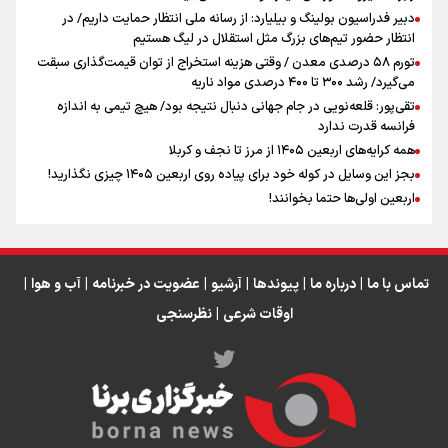
دبیر فدراسیون بولینگ و بیلیارد: از رسانه ملی انتظار حمایت داریم/ در
انتظار حضور تیم‌های بزرگ مثل استقلال در لیگ هستیم
تورم ۵۸ درصدی معدن / وقتی هزینه استخراج از توان قیمت‌گذاری سبقت
اینفو برنا / جدول کامل فاصله مرز شلمچه تا شهرهای زیارتی
می‌گیرد/ رشد ۳۰۰ تا ۴۰۰ درصدی مواد ناریه
عراق
تقی‌پور: قلعه‌نویی در جام جهانی دنبال نتیجه بود/ هیچ تیمی به اندازه
فرانسه قدرت ندارد
همه کرایه‌های اربعین ۱۴۰۵ از مرز تا نجف و کربلا
بجز این وسایل در کوله خود برای پیاده روی اربعین ۱۴۰۵ چیزی نگذارید!
اربعین اولی‌ها حتما بخوانند!
مصرف این غذاها در طول پیاده‌روی اربعین ممنوع!
تماس با ما
|
درباره ما
|
پیوندها
|
آرشیو
|
عضویت در خبرنامه
|
آب و هوا
|
اوقات شرعی
|
نظرسنجی
اینفو برنا/ میزان مالیات بر ارزش افزوده چقدر است؟