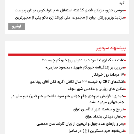
کرد
موسی جنپو، بازیکن فصل گذشته استقلال به پانتولیکوس یونان پیوست
بازدید وزیر ورزش ایران از مجموعه ملی تیراندازی باکو یکی از مجهزترین
مراکز تیراندازی منطقه
آرشیو
دروازه‌بان سرشناس پرسپولیس در آستانه فسخ قرارداد!
پزشکیان: مذاکره به معنای تسلیم نیست/ دولت برای خدمت به مردم
خواهد ایستاد/ هیچ اختلافی میان دولت و نیروهای مسلح وجود ندارد
پیشنهاد سردبیر
یمن، ایستاده در برابر تحریم و تجاوز
خبر سخنگوی کمیسیون امنیت از توافق در چارچوب کلی مذاکرات ایران و
علت نامگذاری ۱۷ مرداد به عنوان روز خبرنگار چیست؟
عمان بر سر تنگه هرمز
مروری بر زندگینامه خبرنگار شهید «محمود صارمی»
پیش بینی نرخ ارز، طلا و سکه شنبه ۱۷مرداد/ طلا و دلار در آستانه یک تغییر
۱۷ مرداد؛ روز خبرنگار
مهم
اشک‌های CR7 به قیمت ۲۳ سال تلاش؛ گریه نکن آقای رونالدو
همتی: اظهارات جدید آمریکا با ادعاهای قبلی سازگار نیست
مکان های زیارتی و مقدس شهر نجف
حیدری: افزایش تیم‌های جام جهانی هم سود داشت و هم ضرر/ تیم ملی در
جام جهانی مردود نشد
تاریخ و پیشینه شهر کاظمین عراق
جاهای دیدنی بغداد عراق
رمز و رازهای عدد چهل و اربعین از زبان کارشناسان مذهبی
تاریخچه حرم عسکرین (ع) در سامرا