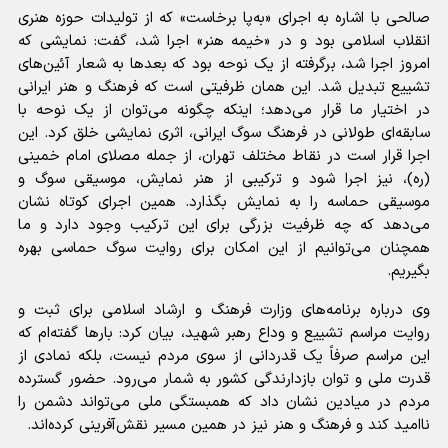
صالحی با اشاره به اجرای «به‌پا برخاست» که از تولیدات حوزه هنری
انقلاب اسلامی بود و در «خیمه هنر» اجرا شد، گفت: نمایشی که
امروز اجرا شد، برگرفته از یک نوحه بود که بعد‌ها به شعار آئین‌های
تشییع تبدیل شد. این همان ظرفیتی است که فرهنگ و هنر ایرانی
در اختیار ما قرار می‌دهد؛ اینکه چگونه می‌توان از یک نوحه با
سابقه‌ای طولانی در فرهنگ سوگ ایرانی، اثری نمایشی خلق کرد. این
اجرا قرار است در نقاط مختلف تهران، از جمله مصلای امام خمینی
(ره)، نیز اجرا شود و ترکیبی از هنر نمایش، موسیقی سوگ و
موسیقی حماسه را به نمایش بگذارد. همین اجرای کوتاه نشان
می‌دهد که چه ظرفیت بزرگی برای این ترکیب وجود دارد و ما
همچنان می‌توانیم از این امکان برای روایت سوگ حماسی بهره
بگیریم.
وی درباره برنامه‌های وزارت فرهنگ و ارشاد اسلامی برای ثبت و
روایت مراسم تشییع و وداع رهبر شهید، بیان کرد: بار‌ها گفته‌ام که
این مراسم صرفاً یک قدردانی از سوی مردم نیست، بلکه نمادی از
قدرت ملی و توان بازدارندگی کشور به شمار می‌رود. حضور گسترده
مردم در میادین نشان داد که همبستگی ملی می‌تواند دشمن را
ناامید کند و فرهنگ و هنر نیز در همین مسیر نقش‌آفرینی کرده‌اند.