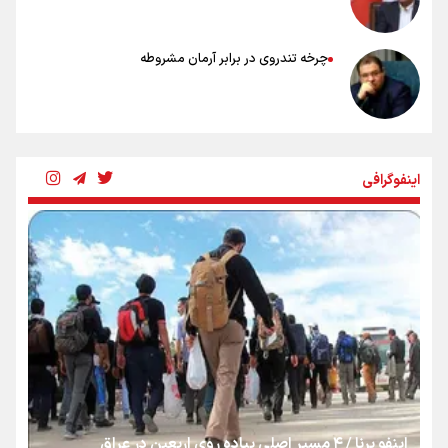
چرخه تندروی در برابر آرمان مشروطه
بنزین؛ تدبیری برای حفظ امنیت انرژی
اینفوگرافی
«هورامان»؛ میراثی که جهان را شیفته کرد
شکستگیِ بزرگ؛ روایتِ یک استخوان، یک نسل، یک توهم!
رسانه ملی و حق مردم برای شنیدن صدای رئیس‌جمهوری
اینفو برنا / ۴ مسیر اصلی پیاده روی اربعین در عراق