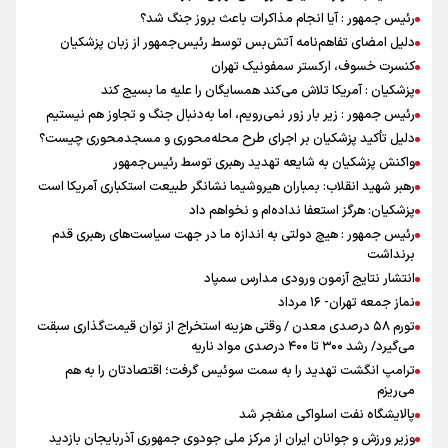
رئیس جمهور : آیا انجام مذاکرات باعث بروز جنگ شد؟
دلیل امضای تفاهم‌نامه آتش‌بس توسط رئیس‌جمهور از زبان پزشکیان
کنسرت خسوف، ارکستر سمفونیک تهران
پزشکیان : آمریکا تلاش می‌کند همسایگان را علیه ما بسیج کند
رئیس جمهور : زیر بار زور نمی‌رویم، اما به‌دنبال جنگ و تجاوز هم نیستیم
دلیل تأکید پزشکیان بر اجرای طرح محله‌محوری و مسجدمحوری چیست؟
واکنش پزشکیان به شایعه تهدید رهبری توسط رئیس‌جمهور
رهبر شهید انقلاب: بمباران هیروشیما نشانگر طبیعت استکباری آمریکا است
پزشکیان: هرگز استعفا نداده‌ام و نخواهم داد
رئیس جمهور : هیچ دولتی به اندازه ما در جهت سیاست‌های رهبری قدم
برنداشت
انتشار نتایج آزمون ورودی مدارس سمپاد
نماز جمعه تهران- ۱۶ مرداد
تورم ۵۸ درصدی معدن / وقتی هزینه استخراج از توان قیمت‌گذاری سبقت
می‌گیرد/ رشد ۳۰۰ تا ۴۰۰ درصدی مواد ناریه
ترامپ انگشت تهدید را به سمت سوئیس گرفت؛ اقتصادتان را به هم
می‌ریزم
پالایشگاه نفت اسلواکی منفجر شد
وزیر ورزش و جوانان ایران از مرکز ملی جودوی جمهوری آذربایجان بازدید