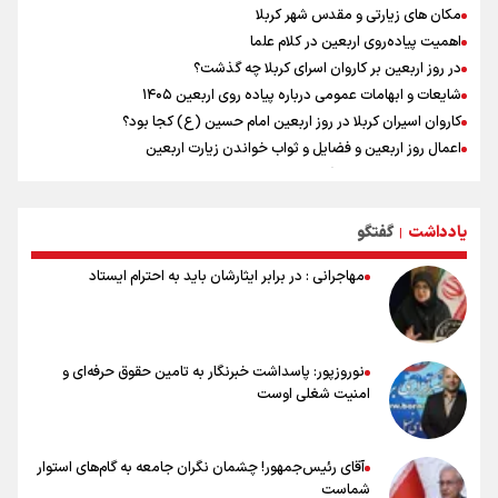
مکان های زیارتی و مقدس شهر کربلا
اهمیت پیاده‌روی اربعین در کلام علما
در روز اربعین بر کاروان اسرای کربلا چه گذشت؟
شایعات و ابهامات عمومی درباره پیاده روی اربعین ۱۴۰۵
کاروان اسیران کربلا در روز اربعین امام حسین (ع) کجا بود؟
اعمال روز اربعین و فضایل و ثواب خواندن زیارت اربعین
وجه تسمیه و علت نامگذاری شهر کاظمین
وجه تسمیه و علت نامگذاری شهر نجف
راهنمای کامل درباره مسیر پیاده روی اربعین از طریق العلماء
یادداشت
گفتگو
|
وجه تسمیه و علت نامگذاری شهر سامرا
مهاجرانی : در برابر ایثارشان باید به احترام ایستاد
نوروزپور: پاسداشت خبرنگار به تامین حقوق حرفه‌ای و
امنیت شغلی اوست
آقای رئیس‌جمهور! چشمان نگران جامعه به گام‌های استوار
شماست