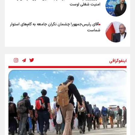
امنیت شغلی اوست
آقای رئیس‌جمهور! چشمان نگران جامعه به گام‌های استوار
شماست
چرخه تندروی در برابر آرمان مشروطه
اینفوگرافی
بنزین؛ تدبیری برای حفظ امنیت انرژی
«هورامان»؛ میراثی که جهان را شیفته کرد
شکستگیِ بزرگ؛ روایتِ یک استخوان، یک نسل، یک توهم!