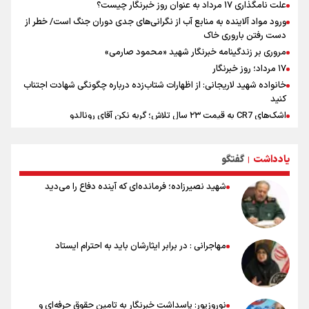
علت نامگذاری ۱۷ مرداد به عنوان روز خبرنگار چیست؟
ورود مواد آلاینده به منابع آب از نگرانی‌های جدی دوران جنگ است/ خطر از
دست رفتن باروری خاک
مروری بر زندگینامه خبرنگار شهید «محمود صارمی»
۱۷ مرداد؛ روز خبرنگار
خانواده شهید لاریجانی: از اظهارات شتاب‌زده درباره چگونگی شهادت اجتناب
کنید
اشک‌های CR7 به قیمت ۲۳ سال تلاش؛ گریه نکن آقای رونالدو
حیدری: افزایش تیم‌های جام جهانی هم سود داشت و هم ضرر/ تیم ملی در
جام جهانی مردود نشد
یادداشت
گفتگو
|
تلاش مدام برای زنده نگه داشتن هنر ایرانی
نصرتی: پاسخ بیرانوند سنخیتی با صحبت‌های علی دایی نداشت/
شهید نصیرزاده؛ فرمانده‌ای که آینده دفاع را می‌دید
ملی‌پوشان نباید از خودشان تعریف کنند!
خلعتبری: جای دو سه نفر در جام جهانی خالی بود/ تیم ملی نیاز به تغییر
نسل دارد/ دوست دارم آرژانتین قهرمان شود
شاهرخی: اندازه داشته‌هایمان از بازار جام جهانی برداشت کردیم/ دودستی
مهاجرانی : در برابر ایثارشان باید به احترام ایستاد
سرنوشت صعود را به تیم‌های دیگر سپردیم
عالمی: جام جهانی از مرحله حذفی جان گرفت/ درباره شیوه بازی تیم ملی
نقد وجود دارد
نوروزپور: پاسداشت خبرنگار به تامین حقوق حرفه‌ای و