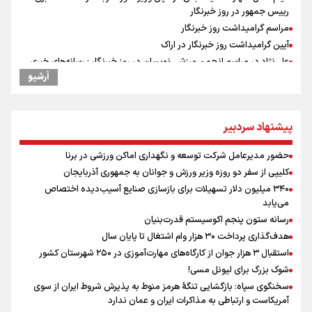
رییس جمهور در روز خبرنگار
مراسم گرامیداشت روز خبرنگار
آیین گرامیداشت روز خبرنگار در اراک
علی‌نژاد در مراسم انجمن ورزشی نویسان در روز خبرنگار : رسانه‌های خبری
در سال گذشته تا به امروز اتفاقات بزرگی را رقم زدند
آرشیو
ونس: در حال کار بر روی ایجاد یک سیستم ناوبری امن هستیم
سیدمناف هاشمی در مراسم انجمن ورزشی نویسان : قدردان زحمات اهالی
رسانه به ویژه ورزشی نویسان هستیم
پیشنهاد سردبیر
علت نامگذاری ۱۷ مرداد به عنوان روز خبرنگار چیست؟
حضور مدیرعامل شرکت توسعه و نگهداری اماکن ورزشی در برنا
فوران یک آتشفشان قدرتمند در جنوب غربی کلمبیا
کلیپی از سفر دو روزه وزیر ورزش و جوانان به جمهوری آذربایجان
سیمئونه درهای انتقال آلوارز به بارسلونا را بست
۳۴۰ میلیون دلار تسهیلات برای بازسازی صنایع آسیب‌دیده اختصاص
سخنگوی سپاه: بازگشایی تنگۀ هرمز منوط به پذیرش شروط ایران از سوی
می‌یابد
آمریکاست و ارتباطی به مذاکرات ایران و عمان ندارد
رسانه ستون پنجم اکوسیستم قدرت‌بنیان
دیدار دوستانه تیم های فوتبال سپاهان-ذوب آهن
هدف‌گذاری پرداخت ۳۰ هزار وام اشتغال تا پایان سال
حضور مدیرعامل شرکت توسعه و نگهداری اماکن ورزشی در برنا
استقبال ۳ هزار جوان از کارگاه‌های مهارت‌آموزی در ۲۵۰ شهرستان کشور
سمینار دانش افزایی ناظران داوری فوتبال
شوک بزرگ برای لیونل مسی!
سخنگوی سپاه: بازگشایی تنگۀ هرمز منوط به پذیرش شروط ایران از سوی
آمریکاست و ارتباطی به مذاکرات ایران و عمان ندارد