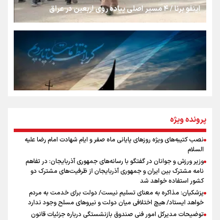
اینفو برنا / ۴ مسیر اصلی پیاده روی اربعین در عراق
رسانه ملی و حق مردم برای شنیدن صدای رئیس‌جمهوری
روایت ایران از کنار مردم
از طلوع خیابان‌ها تا غروب اشک
پرونده ویژه
نصب کتیبه‌های ویژه روزهای پایانی ماه صفر و ایام شهادت امام رضا علیه
اینفو برنا / توصیه‌هایی طلایی برای پیاده روی اربعین
السلام
جمله‌ای که بغض چهارماهه را شکست؛ «آهای مردم، آقا از
وزیر ورزش و جوانان در گفتگو با رسانه‌های جمهوری آذربایجان: در تفاهم
تهران رفتند»
نامه مشترک بین ایران و جمهوری آذربایجان از ظرفیت‌های مشترک دو
کشور استفاده خواهد شد
پزشکیان: مذاکره به معنای تسلیم نیست/ دولت برای خدمت به مردم
سه حسرتی که به دلم ماند
خواهد ایستاد/ هیچ اختلافی میان دولت و نیروهای مسلح وجود ندارد
توضیحات مدیرکل امور فنی صندوق بازنشستگی درباره جزئیات قانون