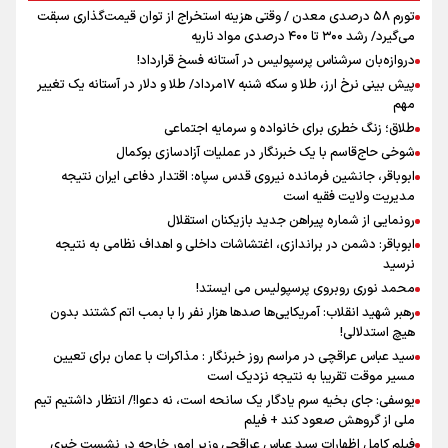
تورم ۵۸ درصدی معدن / وقتی هزینه استخراج از توان قیمت‌گذاری سبقت
می‌گیرد/ رشد ۳۰۰ تا ۴۰۰ درصدی مواد ناریه
دروازه‌بان سرشناس پرسپولیس در آستانه فسخ قرارداد!
پیش بینی نرخ ارز، طلا و سکه شنبه ۱۷مرداد/ طلا و دلار در آستانه یک تغییر
مهم
طلاق؛ زنگ خطری برای خانواده و سرمایه اجتماعی
شوخی حاج‌قاسم با یک خبرنگار در عملیات آزادسازی بوکمال
ابوباقر، جانشین فرمانده نیروی قدس سپاه: اقتدار دفاعی ایران نتیجه
مدیریت ولایت فقیه است
رونمایی از شماره پیراهن جدید بازیکنان استقلال
ابوباقر: دشمن در براندازی، اغتشاشات داخلی و اهداف نظامی به نتیجه
نرسید
محمد نوری روبروی پرسپولیس می ایستد!
رهبر شهید انقلاب: آمریکایی‌ها صدها هزار نفر را با بمب اتم کشتند بدون
هیچ استدلالی!
سید عباس عراقچی در مراسم روز خبرنگار : مذاکرات با عمان برای تعیین
مسیر موقت تقریبا به نتیجه نزدیک است
یوسفی: جای بخیه سرم یادگار یک سانحه است، نه دعوا!/ انتظار داشتیم تیم
ملی از گروهش صعود کند + فیلم
فیلم کامل اظهارات سید عباس عراقچی وزیر امور خارجه در نشست خبری