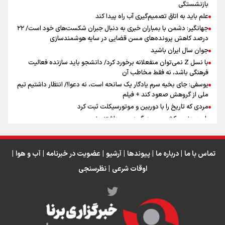
بازنشستگی
علم باید به اتاق تصمیم‌گیری آب راه پیدا کند
جهانگیر: دشمن با بمباران خبری به دنبال جبران شکست‌های خود است/ ۲۲
درصد کاهش پرونده‌های مسن قضایی در سایه هوشمندسازی
اینفو برنا / جدول کامل فاصله مرز شلمچه تا شهرهای زیارتی
جوان سال ایران باشید
عراق
با نسل Z نمی‌توان منفعلانه برخورد کرد/ دانشجو باید سازنده فعالیت
فرهنگی باشد، نه فقط مخاطب آن
یوسفی: جای بخیه سرم یادگار یک سانحه است، نه دعوا!/ انتظار داشتیم تیم
ملی از گروهش صعود کند + فیلم
مردی که تاریخ را با دوربین و موتورسیکلت ثبت کرد
رابرت دنیرو: کشور من دیگر دوست‌داشتنی نیست
دبیر فدراسیون بولینگ و بیلیارد: از رسانه ملی انتظار حمایت داریم/ در
انتظار حضور تیم‌های بزرگ مثل استقلال در لیگ هستیم
تورم ۵۸ درصدی معدن / وقتی هزینه استخراج از توان قیمت‌گذاری سبقت
تماس با ما
|
درباره ما
|
پیوندها
|
آرشیو
|
عضویت در خبرنامه
|
آب و هوا
|
می‌گیرد/ رشد ۳۰۰ تا ۴۰۰ درصدی مواد ناریه
اوقات شرعی
|
نظرسنجی
اینفو برنا/ میزان مالیات بر ارزش افزوده چقدر است؟