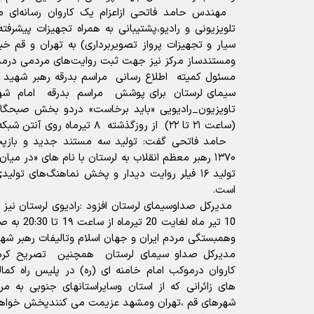
مهندس حامد فاتحی ازاعزام یک کاروان رسانه‌ای م
سیار و تجهیزات پرواز تصویربرداری) به تهران و قم خب
ومستندساز مرکز نیز جهت ثبت روایت‌های مردمی درمسیر
مسئول کمیته اطلاع رسانی مراسم بدرقه رهبر شهید ان
سیمای لرستان برای پوشش مراسم بدرقه امام شهید ا
(ساعت ۲۱ تا ۲۲) از روز‌گذشته ۸ تیرماه روی آنتن شبکه لرستان رفته است.
حامد فاتحی گفت: تولید سه مستند جدید و بازپ
۱۳۷۰ رهبر معظم انقلاب به لرستان با نام های «در میا
تولید ۱۶ فیلر روایت دیدار و پخش نماهنگ‌های تولی
است.
مدیرکل صداوسیمای لرستان افزود :رادیوی لرستان نیز ب
10 تیر ماه ل
وهمبستگی مردم ایران و جهان اسلام وتالیفات رهبر شهی
مدیرکل صداو سیمای لرستان همچنین تصریح کرد:واح
کاروان درموکب امام خامنه ای (ره) در پلیس راه کم
های زائرانی که از استان وسایراستانهای جنوبی به مر
شهرهای قم ،تهران ومشهد عزیمت می کنندپخش خواه