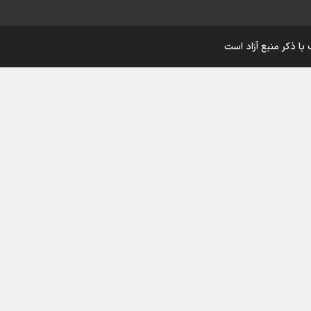
اینفو برنا/ درخشش سفیران اقتد
با ذکر منبع آزاد است
در بازی‌های همبستگی کشورها
اسلامی
اینفوبرنا/ دستاوردهای وزارت 
و جوانان در توسعه ورزش بانوان
اینفو برنا/ عملکرد دختران ایران 
بازی‌های آسیایی جوانان ۲۰۲۵