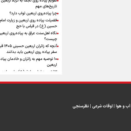
ماندگار شد
افزوده چقدر است؟
تاریخ‌های مهم
چرا پیاده‌روی اربعین ثواب دارد؟
فضیلت پیاده روی اربعین و زیارت امام
حسین (ع) در قیاس با حج
نگاه اهل‌سنت عراق به پیاده‌روی اربعی
اینفوبرنا/ سقف معافیت مالیاتی
چیست؟
آنچه که زائران ار
حقوق کارکنان دولت و بازنشست
سفر پیاده روی اربعین باید بدانند
در بودجه ۱۴۰۵ چقدر است؟
۱۰ توصیه مهم به زائران و خادمان پیاد
اربعین
۱۳ توصیه امام صادق (ع) برای پیاده‌ر
اربعین
۲۰ توصیه کاربردی برای شرکت در پیاد
اینفوبرنا/ حداقل حقوق
اربعین ۱۴۰۵
پاسخ به سه‌ شبهه درباره پیاده‌روی ارب
بازنشستگان کشوری و لشکری د
آب و هوا
|
اوقات شرعی
|
نظرسنجی
لایحه بودجه سال ۱۴۰۵ چقدر است؟