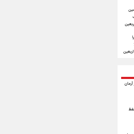
مین
در
ربعین
 زائر
ا
اربعین
امین
ر
خواهد
هنمایی برای
آرمان
ین و
ت؟
حفظ
لومتر پیاده روی
ه روی