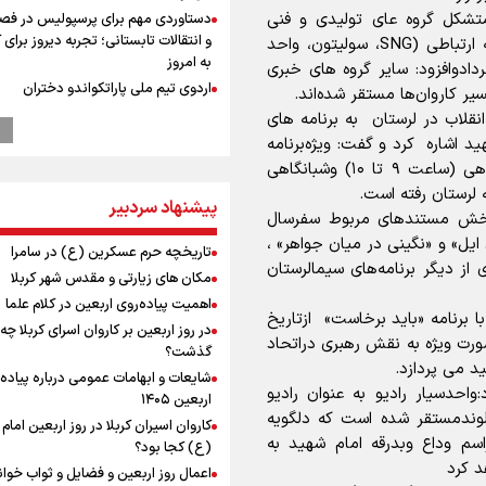
تشکل گروه عای تولیدی و فنی
دستاوردی مهم برای پرسپولیس در فص
و انتقالات تابستانی؛ تجربه دیروز برای
تلویزیونی و رادیو،پشتیبانی به همراه تجهیزات پیشرفته ارتباطی (SNG، سولیتون، واحد
به امروز
ردادوافزود: سایر گروه های خبری
اردوی تیم ملی پاراتکواندو دختران
 کاروان‌ها مستقر شده‌اند.
عملیات تجهیز کتابخانه روستای هدف
قلاب در لرستان به برنامه های
گردشگری ریاب به پایان رسید
شاره کرد و گفت: ویژه‌برنامه
پزشکیان: فلسطین هرگز از اولویت سی
تاویزیون_رادیویی «باید برخاست» دردو بخش صبحگاهی (ساعت ۹ تا ۱۰) وشبانگاهی
خارجی ایران خارج نخواهد شد/ از هر 
پیشنهاد سردبیر
رهبران فلسطینی در روند مذاکرات حما
خش مستندهای مربوط سفرسال
می‌کنیم
ن ایل» و «نگینی در میان جواهر» ،
تاریخچه حرم عسکرین (ع) در سامرا
پزشکیان: سخت‌ترین شرایط ممکن پس
دی از دیگر برنامه‌های سیمالرستان
انقلاب را تجربه میکنیم/ اگر تا امروز مان
مکان های زیارتی و مقدس شهر کربلا
بخاطر همه‌ مردم نجیب ایران بوده اس
اهمیت پیاده‌روی اربعین در کلام علما
ا برنامه «باید برخاست» ازتاریخ
رهبر شهید مثل کوه پشتیبان و حامی 
در روز اربعین بر کاروان اسرای کربلا چه
بود
غایت 20 تیرماه از ساعت 1۹ تا 20:30 به صورت ویژه به نقش رهبری دراتحاد
گذشت؟
ترس نتانیاهو از ترور
د می پردازد.
شایعات و ابهامات عمومی درباره پیاده
فرود یک بالگرد در بیمارستان رمبام در
دسیار رادیو به عنوان رادیو
اربعین ۱۴۰۵
اشغالی در پی هلاکت ۲ نظامی
الوندمستقر شده است که دلگویه
کاروان اسیران کربلا در روز اربعین اما
زخمی شدن ۷ نظامی دیگر
اسم وداع وبدرقه امام شهید به
(ع) کجا بود؟
راویان عشق در مرز مهران؛ روایت حماس
د کرد
اعمال روز اربعین و فضایل و ثواب خوا
رسانه‌ای اربعین از قاب دوربین خبرنگارا