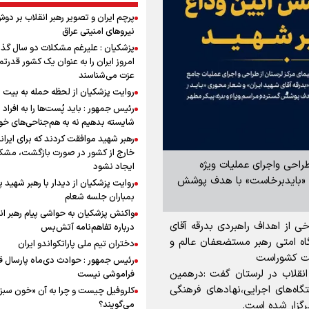
پرچم ایران و تصویر رهبر انقلاب بر دو
نیروهای امنیتی عراق
پزشکیان : علیرغم مشکلات دو سال گذ
امروز ایران را به عنوان یک کشور قدرتمن
عزت می‌شناسند
روایت پزشکیان از لحظه حمله به بیت 
رئیس جمهور : باید پُست‌ها را به افراد
شایسته بدهیم نه به هم‌جناحی‌های خ
رهبر شهید موافقت کردند که برای ایران
خارج از کشور در صورت بازگشت، مشک
طراحی واجرای عملیات ویژه
ایجاد نشود
ری «بایدبرخاست» با هدف پوشش
روایت پزشکیان از دیدار با رهبر شهید 
بمباران جلسه شعام
واکنش پزشکیان به حواشی پیام رهبر ان
 از اهداف راهبردی بدرقه آقای
درباره تفاهم‌نامه آتش‌بس
اه امتی رهبر مستضعفان عالم و
دختران تیم ملی پاراتکواندو ایران
رفت کشوراست
رئیس جمهور : حوادث دی‌ماه پارسال ق
نقلاب در لرستان گفت :درهمین
فراموشی نیست
ه‌های اجرایی،نهادهای فرهنگی
کلروفیل چیست و چرا به آن «خون سبز
می‌گویند؟
گزار شده است.