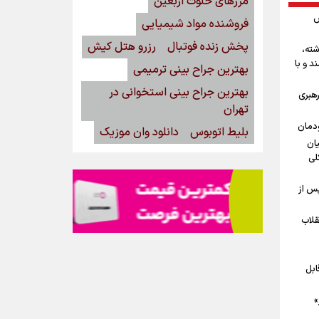
مرزهای خلوت اربعین
ش
فروشنده مواد شیمیایی
پخش زنده فوتبال
رزرو هتل کیش
شته،
د و با
بهترین جراح بینی ترمیمی
بهترین جراح بینی استخوانی در
رهبری
تهران
ودمان
بلیط اتوبوس
دانلود وان موزیک
یان
لی
پس از
قلاب
ابل
»