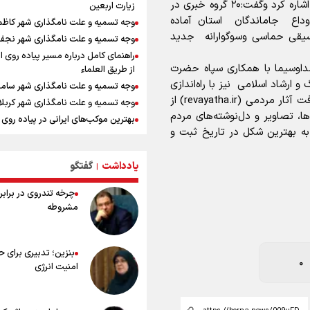
حامد فاتحی به اقدامات معاونت خبروواحد موسیقی اشاره کرد وگفت:۲۰ گروه خبری در
زیارت اربعین
ایلامی
داع جاماندگان استان آماده
وجه تسمیه و علت نامگذاری شهر کاظ
ارتش صهیونیستی زمین‌های کشاورزی 
قی حماسی وسوگوارانه‌ جدید
وجه تسمیه و علت نامگذاری شهر نجف
جنوب لبنان را به آتش کشید
راهنمای کامل درباره مسیر پیاده روی ا
چه کسی باید قیمت‌ها را تعیین کند؟
اوسیما با همکاری سپاه حضرت
از طریق العلماء
بازگشت روان دو میلیون و هشتصد هزار
 ارشاد اسلامی نیز با راه‌اندازی
وجه تسمیه و علت نامگذاری شهر سامر
اربعین از مرزهای شش‌گانه
پویش استانی «باید برخاست» و فعال‌سازی سامانه دریافت آثار مردمی (revayatha.ir) از
وجه تسمیه و علت نامگذاری شهر کربلا
زائران اربعین حسینی در مرز تمرچین
‌گویه‌ها، تصاویر و دل‌نوشته‌های مردم
بهترین موکب‌های ایرانی در پیاده روی 
ایران آقای بلامنازع تنگه هرمز
به بهترین شکل در تاریخ ثبت و
۱۴۰۵
وزیر خارجه مصر: رژیم اسراییل بدون ت
توصیه هایی مهم برای پیچ خوردگی پا د
حقوق مشروع مردم فلسطین امنیت ن
پیاده روی اربعین
یادداشت
گفتگو
|
داشت
خطرات پیاده روی اربعین/ ۷ را
تصاویری از آتش زدن درختان زیتون
چرخه تندروی در برابر 
سفری ایمن و معنوی
فلسطینیان به دست صهیونیستها
مشروطه
۲۰ نکته دوستانه درباره پیاده روی اربع
عراقی ها
بهترین ذکر در پیاده‌روی اربعین چیس
بنزین؛ تدبیری برای 
۸۰ توصیه کاربردی برای ۸۰ کی
0
امنیت انرژی
اربعین
توصیه های کاربردی برای زائران در پیاد
اربعین