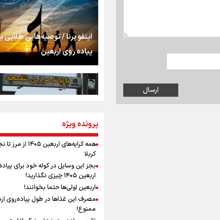
را شکست؛ «آهای مردم، 
تهران رفتند»
سه حسرتی که به دلم 
اینفو برنا / توصیه‌هایی طلایی ب
پیاده روی اربعین
مومنِ مقتدرِ مظلوم
نگاه تمدنی رهبر شهید
پرونده ویژه
اینفو برنا / جدول کامل فاصله م
فضای مجازی
شلمچه تا شهرهای زیارتی عراق
همه کرایه‌های اربعین ۱۴۰۵ از 
کربلا
رابطه کارگر و کارفرما د
بجز این وسایل در کوله خود برای پیاده
اندیشه رهبر شهید: از 
اربعین ۱۴۰۵ چیزی نگذارید!
به زوجیت
اربعین اولی‌ها حتما بخوانند!
مصرف این غذاها در طول پیاده‌روی ار
اقتدار علمی و استقلا
ممنوع!
اینفو برنا/ میزان مالیات بر ارزش
میراث رهبر شهید که با