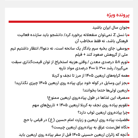
جمله‌ای که بغض چهارماهه را شکست؛ «آهای مردم، آقا از
پرونده ویژه
تهران رفتند»
جوان سال ایران باشید
اینفو برنا / توصیه‌هایی طلایی برای پیاده روی اربعین
با نسل Z نمی‌توان منفعلانه برخورد کرد/ دانشجو باید سازنده فعالیت
سه حسرتی که به دلم ماند
فرهنگی باشد، نه فقط مخاطب آن
یوسفی: جای بخیه سرم یادگار یک سانحه است، نه دعوا!/ انتظار داشتیم تیم
ملی از گروهش صعود کند + فیلم
تورم ۵۸ درصدی معدن / وقتی هزینه استخراج از توان قیمت‌گذاری سبقت
مومنِ مقتدرِ مظلوم
می‌گیرد/ رشد ۳۰۰ تا ۴۰۰ درصدی مواد ناریه
همه کرایه‌های اربعین ۱۴۰۵ از مرز تا نجف و کربلا
بجز این وسایل در کوله خود برای پیاده روی اربعین ۱۴۰۵ چیزی نگذارید!
اربعین اولی‌ها حتما بخوانند!
مصرف این غذاها در طول پیاده‌روی اربعین ممنوع!
تقویم پیاده روی نجف به کربلا اربعین ۱۴۰۵ + تاریخ‌های مهم
اینفو برنا / جدول کامل فاصله مرز شلمچه تا شهرهای زیارتی
چرا پیاده‌روی اربعین ثواب دارد؟
عراق
فضیلت پیاده روی اربعین و زیارت امام حسین (ع) در قیاس با حج
نگاه اهل‌سنت عراق به پیاده‌روی اربعین چیست؟
آنچه که زائران اربعین حسینی ۱۴۰۵ قبل از سفر پیاده روی اربعین باید