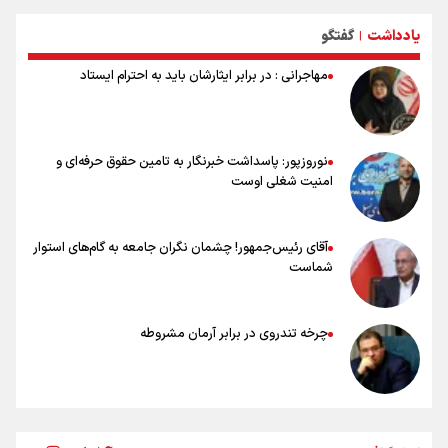
وجه تسمیه و علت نامگذاری شهر کربلا
یادداشت
گفتگو
بهترین موکب‌های ایرانی در پیاده روی اربعین ۱۴۰۵
|
مهاجرانی : در برابر ایثارشان باید به احترام ایستاد
نوروزپور: پاسداشت خبرنگار به تامین حقوق حرفه‌ای و
امنیت شغلی اوست
آقای رئیس‌جمهور! چشمان نگران جامعه به گام‌های استوار
شماست
چرخه تندروی در برابر آرمان مشروطه
بنزین؛ تدبیری برای حفظ امنیت انرژی