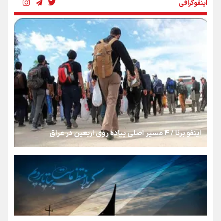
اینفوگرافی
«هورامان»؛ میراثی که جهان را شیفته کرد
شکستگیِ بزرگ؛ روایتِ یک استخوان، یک نسل، یک توهم!
رسانه ملی و حق مردم برای شنیدن صدای رئیس‌جمهوری
اینفو برنا / ۴ مسیر اصلی پیاده روی اربعین در عراق
روایت ایران از کنار مردم
از طلوع خیابان‌ها تا غروب اشک