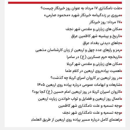
عمان بر سر تنگه هرمز
علت نامگذاری ۱۷ مرداد به عنوان روز خبرنگار چیست؟
دروازه‌بان سرشناس پرسپولیس در آستانه فسخ قرارداد!
مروری بر زندگینامه خبرنگار شهید «محمود صارمی»
پیش بینی نرخ ارز، طلا و سکه شنبه ۱۷مرداد/ طلا و دلار در آستانه یک تغییر
۱۷ مرداد؛ روز خبرنگار
مهم
مکان های زیارتی و مقدس شهر نجف
همتی: اظهارات جدید آمریکا با ادعاهای قبلی سازگار نیست
تاریخ و پیشینه شهر کاظمین عراق
جاهای دیدنی بغداد عراق
رمز و رازهای عدد چهل و اربعین از زبان کارشناسان مذهبی
تاریخچه حرم عسکرین (ع) در سامرا
مکان های زیارتی و مقدس شهر کربلا
اهمیت پیاده‌روی اربعین در کلام علما
در روز اربعین بر کاروان اسرای کربلا چه گذشت؟
شایعات و ابهامات عمومی درباره پیاده روی اربعین ۱۴۰۵
کاروان اسیران کربلا در روز اربعین امام حسین (ع) کجا بود؟
اعمال روز اربعین و فضایل و ثواب خواندن زیارت اربعین
وجه تسمیه و علت نامگذاری شهر کاظمین
وجه تسمیه و علت نامگذاری شهر نجف
راهنمای کامل درباره مسیر پیاده روی اربعین از طریق العلماء
وجه تسمیه و علت نامگذاری شهر سامرا