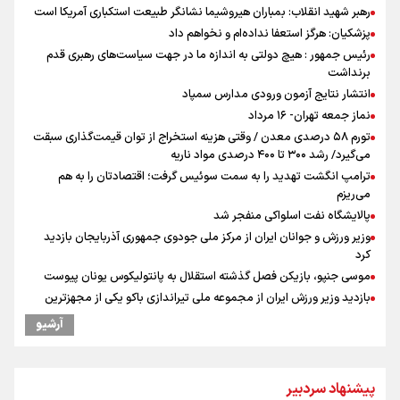
رهبر شهید انقلاب: بمباران هیروشیما نشانگر طبیعت استکباری آمریکا است
پزشکیان: هرگز استعفا نداده‌ام و نخواهم داد
رئیس جمهور : هیچ دولتی به اندازه ما در جهت سیاست‌های رهبری قدم
برنداشت
انتشار نتایج آزمون ورودی مدارس سمپاد
نماز جمعه تهران- ۱۶ مرداد
تورم ۵۸ درصدی معدن / وقتی هزینه استخراج از توان قیمت‌گذاری سبقت
می‌گیرد/ رشد ۳۰۰ تا ۴۰۰ درصدی مواد ناریه
ترامپ انگشت تهدید را به سمت سوئیس گرفت؛ اقتصادتان را به هم
می‌ریزم
پالایشگاه نفت اسلواکی منفجر شد
وزیر ورزش و جوانان ایران از مرکز ملی جودوی جمهوری آذربایجان بازدید
کرد
موسی جنپو، بازیکن فصل گذشته استقلال به پانتولیکوس یونان پیوست
بازدید وزیر ورزش ایران از مجموعه ملی تیراندازی باکو یکی از مجهزترین
مراکز تیراندازی منطقه
آرشیو
پزشکیان: مذاکره به معنای تسلیم نیست/ دولت برای خدمت به مردم
خواهد ایستاد/ هیچ اختلافی میان دولت و نیروهای مسلح وجود ندارد
یمن، ایستاده در برابر تحریم و تجاوز
پیشنهاد سردبیر
خبر سخنگوی کمیسیون امنیت از توافق در چارچوب کلی مذاکرات ایران و