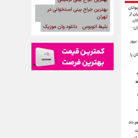
وانان
بهترین جراح بینی استخوانی در
ان از
تهران
جان
بلیط اتوبوس
دانلود وان موزیک
ان-
بروز
ن را
ط
م داد
ن
در