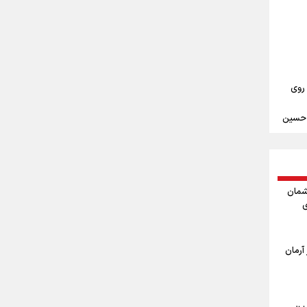
علیرضا نصیری وزنه‌برداری ایرانی دسته ۱۱۰
‌ها به
 روی
م حسین
ندن
مین
شمان
ی
ربعین
ا
آرمان
اربعین