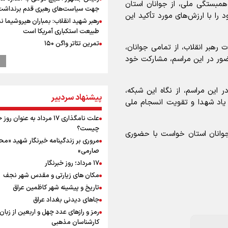
همبستگی ملی، از جوانان استان
جهت سیاست‌های رهبری قدم برنداشت
ا با ارزش‌های مورد تأکید این
رهبر شهید انقلاب: بمباران هیروشیما ن
طبیعت استکباری آمریکا است
تمرین تئاتر واگن ۱۵۰
رهبر انقلاب، از تمامی جوانان،
نماز جمعه تهران- ۱۶ مرداد
ضور در این مراسم، مشارکت خود
ترامپ انگشت تهدید را به سمت سوئ
گرفت؛ اقتصادتان را به هم می‌ریزم
این مراسم، از نگاه این شبکه،
انتشار نتایج آزمون ورودی مدارس سمپ
پیشنهاد سردبیر
ت یاد شهدا و تقویت انسجام ملی
پالایشگاه نفت اسلواکی منفجر شد
میان صعود و سقوط
علت نامگذاری ۱۷ مرداد به عنوان ر
وزیر ورزش و جوانان ایران از مرکز ملی
چیست؟
ه جوانان استان خواست با حضوری
جمهوری آذربایجان بازدید کرد
مروری بر زندگینامه خبرنگار شهید «م
موسی جنپو، بازیکن فصل گذشته استقل
صارمی»
پانتولیکوس یونان پیوست
۱۷ مرداد؛ روز خبرنگار
بازدید وزیر ورزش ایران از مجموعه ملی
مکان های زیارتی و مقدس شهر نجف
تیراندازی باکو یکی از مجهزترین مراکز
تاریخ و پیشینه شهر کاظمین عراق
تیراندازی منطقه
جاهای دیدنی بغداد عراق
افزایش تعداد قربانیان تیراندازی در م
رمز و رازهای عدد چهل و اربعین از زبان
تایلندی
کارشناسان مذهبی
ورزشکاران سنگنوردی