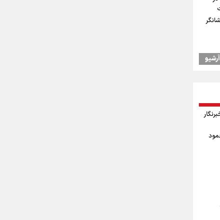
شانگر
آرشیو
یس
اد
وز خبرنگار
 جودوی
حمود
ال به
درسه