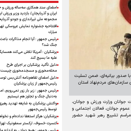
امضای سند همکاری سه‌ساله ورزش و ج
ایران و آذربایجان/ بازدید وزیر ورزش ایر
مجموعه ملی تیراندازی و جودو آذربای
افتتاحیه جشنواره نمايش عروسكى تهر
مبارك
رئیس جمهور : آیا انجام مذاکرات باعث 
جنگ شد؟
پزشکیان : آمریکا تلاش می‌کند همسایگا
علیه ما بسیج کند
دلیل تأکید پزشکیان بر اجرای طرح
محله‌محوری و مسجدمحوری چیست؟
ن با صدور بیانیه‌ای، ضمن تسلیت
دلیل امضای تفاهم‌نامه آتش‌بس توس
 سازمان‌های مردم‌نهاد استان
رئیس‌جمهور از زبان پزشکیان
رئیس جمهور : زیر بار زور نمی‌رویم، اما
به‌دنبال جنگ و تجاوز هم نیستیم
ت جوانان وزارت ورزش و جوانان،
واکنش پزشکیان به شایعه تهدید رهبری
از عموم جوانان، فعالان اجتماعی و
توسط رئیس‌جمهور
 مراسم تشییع رهبر شهید حضور
پزشکیان: هرگز استعفا نداده‌ام و نخواه
کنسرت خسوف، ارکستر سمفونیک تهرا
رئیس جمهور : هیچ دولتی به اندازه ما 