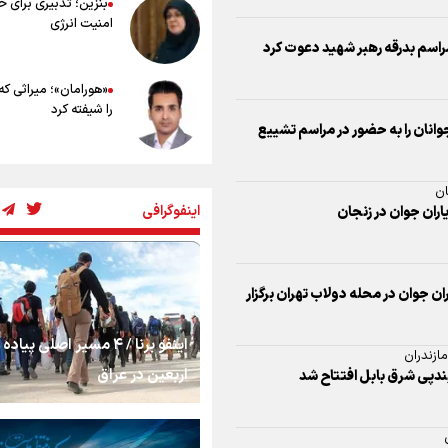
بنزین؛ تدبیری برای 
امنیت انرژی
مراسم بدرقه رهبر شهید دعوت کرد
«هورامان»؛ میراثی که
را شیفته کرد
جوانان را به حضور در مراسم تشییع
شکستگیِ بزرگ؛ روایت
ان
استخوان، یک نسل، ی
اینفوگرافی
یاران جوان در زنجان
توهم!
رسانه ملی و حق مردم
شنیدن صدای رئیس‌ج
 جوان در محله دولاب تهران برگزار
اینفو برنا / ۴ مسیر اصلی پیا
روایت ایران از کنار مر
ازندران
اربعین در عراق
بندپی شرق بابل افتتاح شد
از طلوع خیابان‌ها تا 