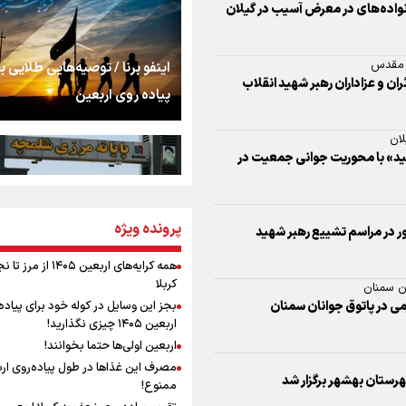
اشک
نواده‌های در معرض آسیب در گیلان
جمله‌ای که بغض چها
د مقدس
اینفو برنا / توصیه‌هایی طلایی ب
را شکست؛ «آهای مردم، 
ران و عزاداران رهبر شهید انقلاب
پیاده روی اربعین
تهران رفتند»
ان
سه حسرتی که به دلم 
ید» با محوریت جوانی جمعیت در
مومنِ مقتدرِ مظلوم
پرونده ویژه
اینفو برنا / جدول کامل فاصله م
ور در مراسم تشییع رهبر شهید
شلمچه تا شهرهای زیارتی عراق
همه کرایه‌های اربعین ۱۴۰۵ از 
کربلا
ن سمنان
نگاه تمدنی رهبر شهید
بجز این وسایل در کوله خود برای پیاده
می در پاتوق جوانان سمنان
فضای مجازی
اربعین ۱۴۰۵ چیزی نگذارید!
اربعین اولی‌ها حتما بخوانند!
مصرف این غذاها در طول پیاده‌روی ار
رابطه کارگر و کارفرما د
رستان بهشهر برگزار شد
ممنوع!
اینفو برنا/ میزان مالیات بر ارزش
اندیشه رهبر شهید: از 