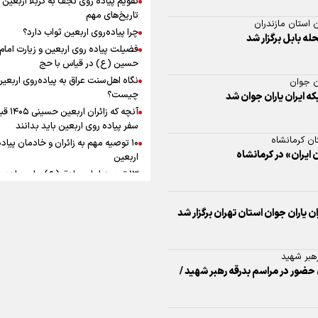
به زوجیت
افزوده چقدر است؟
تاریخ‌های مهم
 استان مازندران
چرا پیاده‌روی اربعین ثواب دارد؟
ه بابل برگزار شد
فضیلت پیاده روی اربعین و زیارت امام
حسین (ع) در قیاس با حج
نگاه اهل‌سنت عراق به پیاده‌روی اربعی
ن جوان
اینفوبرنا/ سقف معافیت مالیاتی
چیست؟
 ایران یاران جوان شد
آنچه که زائران ار
حقوق کارکنان دولت و بازنشست
سفر پیاده روی اربعین باید بدانند
در بودجه ۱۴۰۵ چقدر است؟
ن کرمانشاه
۱۰ توصیه مهم به زائران و خادمان پیاد
 ایران» در کرمانشاه
اربعین
۱۳ توصیه امام صادق (ع) برای پیاده‌ر
اربعین
۲۰ توصیه کاربردی برای شرکت در پیاد
اران جوان استان تهران برگزار شد
اینفوبرنا/ حداقل حقوق
اربعین ۱۴۰۵
پاسخ به سه‌ شبهه درباره پیاده‌روی ارب
بازنشستگان کشوری و لشکری د
هبر شهید
لایحه بودجه سال ۱۴۰۵ چقدر است؟
 حضور در مراسم بدرقه رهبر شهید /