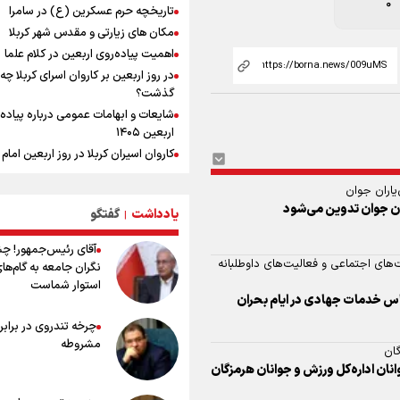
0
تاریخچه حرم عسکرین (ع) در سامرا
یمن، ایستاده در برابر تحریم و تجاوز
مکان های زیارتی و مقدس شهر کربلا
اهمیت پیاده‌روی اربعین در کلام علما
کیلوگرم : امیدوارم با خوشرنگ‌ترین مدال
در روز اربعین بر کاروان اسرای کربلا چه
ایران برگردیم
گذشت؟
شایعات و ابهامات عمومی درباره پیاده
اربعین ۱۴۰۵
کاروان اسیران کربلا در روز اربعین اما
(ع) کجا بود؟
یاران جوان
اعمال روز اربعین و فضایل و ثواب خوا
اران جوان تدوین می‌شود
زیارت اربعین
یادداشت
گفتگو
|
وجه تسمیه و علت نامگذاری شهر کاظ
آقای رئیس‌جمهور! چ
وجه تسمیه و علت نامگذاری شهر نجف
های اجتماعی و فعالیت‌های داوطلبانه
نگران جامعه به گام‌ها
راهنمای کامل درباره مسیر پیاده روی ا
استوار شماست
از طریق العلماء
پاس خدمات جهادی در ایام بحران
وجه تسمیه و علت نامگذاری شهر سامر
چرخه تندروی در برابر 
وجه تسمیه و علت نامگذاری شهر کربلا
مشروطه
ان
بهترین موکب‌های ایرانی در پیاده روی 
ان اداره‌کل ورزش و جوانان هرمزگان
۱۴۰۵