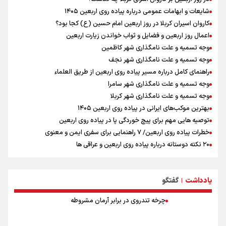
را در ناگویا تکرار می‌کنیم+ فیلم
شایعات و ابهامات عمومی درباره پیاده روی اربعین ۱۴۰۵
ارتش در آمادگی کامل قرار دارد/ توان رزم ارتش بی وقفه در حال ارتقا است
کاروان اسیران کربلا در روز اربعین امام حسین (ع) کجا بود؟
ونس: ایرانی‌ها مذاکره‌کنندگان سرسختی هستند
اعمال روز اربعین و فضایل و ثواب خواندن زیارت اربعین
وجه تسمیه و علت نامگذاری شهر کاظمین
وجه تسمیه و علت نامگذاری شهر نجف
راهنمای کامل درباره مسیر پیاده روی اربعین از طریق العلماء
وجه تسمیه و علت نامگذاری شهر سامرا
وجه تسمیه و علت نامگذاری شهر کربلا
بهترین موکب‌های ایرانی در پیاده روی اربعین ۱۴۰۵
توصیه هایی مهم برای پیچ خوردگی پا در پیاده روی اربعین
خطرات پیاده روی اربعین/ ۷ راهنمایی برای سفری ایمن و معنوی
۲۰ نکته دوستانه درباره پیاده روی اربعین و عراقی ها
بهترین ذکر در پیاده‌روی اربعین چیست؟
۸۰ توصیه کاربردی برای ۸۰ کیلومتر پیاده روی اربعین
یادداشت
گفتگو
توصیه های کاربردی برای زائران در پیاده روی اربعین
|
چرخه تندروی در برابر آرمان مشروطه