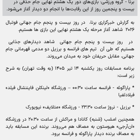
برنا - گروه ورزشی: بازی‌های دور یک هشتم نهایی جام حذفی در
بیست و پنجمین روز از این رقابت‌ها با انجام دو دیدار آغاز می‌شود.
به گزارش خبرگزاری برنا، در روز بیست و پنجم جام جهانی فوتبال
۲۰۲۶ شاهد آغاز مرحله یک هشتم نهایی این بازی ها هستیم.
در روز بیست و پنجم جام جهانی شاهد دیدارهای جذابی
هستیم که طی آن تیم های فرانسه و برزیل دو مدعی قهرمانی جام
جهانی، مقابل حریفان خود به میدان می‌روند.
برنامه مسابقات روز یکشنبه ۱۴ تیر ۱۴۰۵ (به وقت تهران) به شرح
زیر است:
* پاراگوئه - فرانسه ساعت ۰۰:۳۰ – ورزشگاه «لینکلن فایننشال فیلد»
فیلادلفیا
* برزیل - نروژ ساعت ۲۳:۳۰ - ورزشگاه «متلایف» نیویورک
همچنین امشب (شنبه) کانادا و مراکش از ساعت ۲۰:۳۰ در ورزشگاه
«ان‌آر‌جی» هیوستون به مصاف هم می‌روند. برنده این مسابقه باید
به مصاف برنده دیدار پاراگوئه و فرانسه برود.