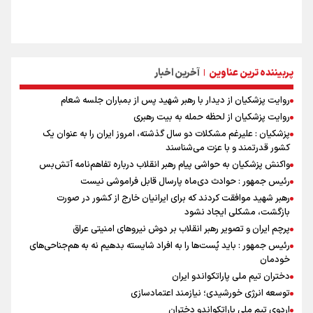
پربیننده ترین عناوین
آخرین اخبار
|
روایت پزشکیان از دیدار با رهبر شهید پس از بمباران جلسه شعام
روایت پزشکیان از لحظه حمله به بیت رهبری
پزشکیان : علیرغم مشکلات دو سال گذشته، امروز ایران را به عنوان یک
کشور قدرتمند و با عزت می‌شناسند
واکنش پزشکیان به حواشی پیام رهبر انقلاب درباره تفاهم‌نامه آتش‌بس
رئیس جمهور : حوادث دی‌ماه پارسال قابل فراموشی نیست
رهبر شهید موافقت کردند که برای ایرانیان خارج از کشور در صورت
بازگشت، مشکلی ایجاد نشود
پرچم ایران و تصویر رهبر انقلاب بر دوش نیروهای امنیتی عراق
رئیس جمهور : باید پُست‌ها را به افراد شایسته بدهیم نه به هم‌جناحی‌های
خودمان
دختران تیم ملی پاراتکواندو ایران
توسعه انرژی خورشیدی؛ نیازمند اعتمادسازی
اردوی تیم ملی پاراتکواندو دختران