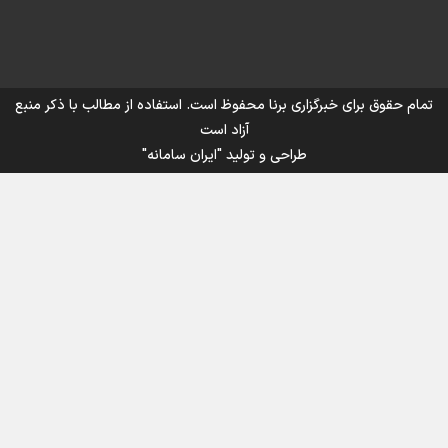
اینفو برنا/ میزان مالیات بر ارزش افزوده چقدر است؟
تمام حقوق برای خبرگزاری برنا محفوظ است. استفاده از مطالب با ذکر منبع
آزاد است
طراحی و تولید
"ایران سامانه"
اینفوبرنا/ سقف معافیت مالیاتی حقوق کارکنان دولت و
بازنشستگان در بودجه ۱۴۰۵ چقدر است؟