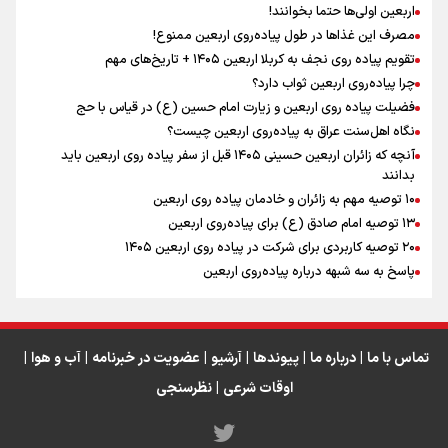
اربعین اولی‌ها حتما بخوانند!
زوجیت
مصرف این غذاها در طول پیاده‌روی اربعین ممنوع!
تقویم پیاده روی نجف به کربلا اربعین ۱۴۰۵ + تاریخ‌های مهم
چرا پیاده‌روی اربعین ثواب دارد؟
اقتدار علمی و استقلال ملی؛ میراث رهبر شهید که با خون
ماندگار شد
فضیلت پیاده روی اربعین و زیارت امام حسین (ع) در قیاس با حج
نگاه اهل‌سنت عراق به پیاده‌روی اربعین چیست؟
آنچه که زائران اربعین حسینی ۱۴۰۵ قبل از سفر پیاده روی اربعین باید
بدانند
۱۰ توصیه مهم به زائران و خادمان پیاده روی اربعین
اینفو برنا / جدول کامل فاصله مرز شلمچه تا شهرهای زیارتی
۱۳ توصیه امام صادق (ع) برای پیاده‌روی اربعین
۲۰ توصیه کاربردی برای شرکت در پیاده روی اربعین ۱۴۰۵
عراق
پاسخ به سه‌ شبهه درباره پیاده‌روی اربعین
تماس با ما
|
درباره ما
|
پیوندها
|
آرشیو
|
عضویت در خبرنامه
|
آب و هوا
|
اوقات شرعی
|
نظرسنجی