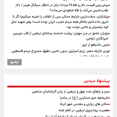
پیش‌بینی قیمت دلار و طلا 15مرداد/ بازار در انتظار سیگنال هرمز / دلار
عقب‌نشینی می‌کند یا طلا صعودی می‌ماند؟
پزشکیان: سخت‌ترین شرایط ممکن پس از انقلاب را تجربه میکنیم/ اگر تا
امروز مانده‌ایم بخاطر همه‌ مردم نجیب ایران بوده است/ رهبر شهید مثل
کوه پشتیبان و حامی دولت بود
راویان عشق در مرز مهران؛ روایت حماسه‌ رسانه‌ای اربعین از قاب دوربین
خبرنگاران ایلامی
ترس نتانیاهو از ترور
وزیر خارجه مصر: رژیم اسراییل بدون تامین حقوق مشروع مردم فلسطین
امنیت نخواهد داشت
آرشیو
مستمری مددجویان کفاف زندگی را نمی‌دهد / حمایت از ۱۹هزار زن‌
سرپرست خانوار
فیدان: حماس به تعهدات خود عمل کرد، امّا اسرائیل برنامه‌ای برای صلح
ندارد
پیشنهاد سردبیر
نشست وزیران خارجه مصر، ترکیه، پاکستان و عربستان با محوریت تحولات
منطقه
رمز و رازهای عدد چهل و اربعین از زبان کارشناسان مذهبی
ارائه بیش از ۲ میلیون خدمات بهداشتی-درمانی به زائران اربعین
تاریخچه حرم عسکرین (ع) در سامرا
معاون وزیر خارجه : مذاکره نه معجزه است و نه خیانت
مکان های زیارتی و مقدس شهر کربلا
پخش قسمت اول گفت‌وگوی رئیس‌جمهور بعد از خبر ۲۲
اهمیت پیاده‌روی اربعین در کلام علما
ازهوش مصنوعی تا طلای مجازی/ شجیع: با نگاه بدبینانه هم نتایج هانگژو
در روز اربعین بر کاروان اسرای کربلا چه گذشت؟