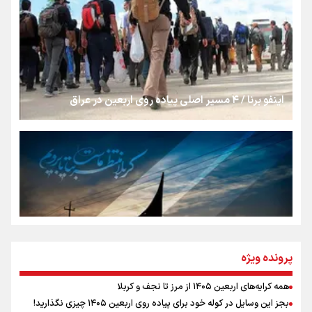
از طلوع خیابان‌ها تا غروب اشک
جمله‌ای که بغض چهارماهه را شکست؛ «آهای مردم، آقا از
تهران رفتند»
اینفو برنا / ۴ مسیر اصلی پیاده روی اربعین در عراق
سه حسرتی که به دلم ماند
مومنِ مقتدرِ مظلوم
نگاه تمدنی رهبر شهید به فضای مجازی
پرونده ویژه
همه کرایه‌های اربعین ۱۴۰۵ از مرز تا نجف و کربلا
اینفو برنا / توصیه‌هایی طلایی برای پیاده روی اربعین
بجز این وسایل در کوله خود برای پیاده روی اربعین ۱۴۰۵ چیزی نگذارید!
رابطه کارگر و کارفرما در اندیشه رهبر شهید: از تضاد به