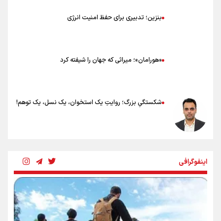
بنزین؛ تدبیری برای حفظ امنیت انرژی
«هورامان»؛ میراثی که جهان را شیفته کرد
شکستگیِ بزرگ؛ روایتِ یک استخوان، یک نسل، یک توهم!
رسانه ملی و حق مردم برای شنیدن صدای رئیس‌جمهوری
اینفوگرافی
روایت ایران از کنار مردم