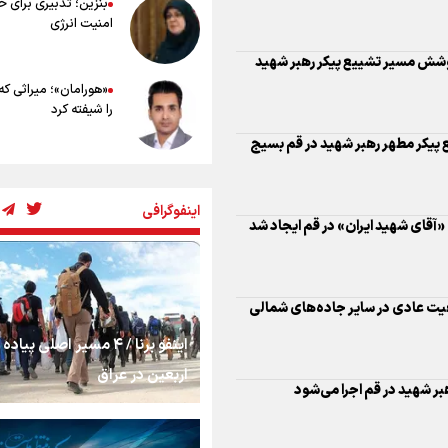
بنزین؛ تدبیری برای 
 پیکر مطهر رهبر شهید در قم بسیج
امنیت انرژی
«هورامان»؛ میراثی که
را شیفته کرد
شکستگیِ بزرگ؛ روایت
عیت عادی در سایر جاده‌های شمالی
استخوان، یک نسل، ی
اینفوگرافی
توهم!
بر شهید در قم اجرا می‌شود
رسانه ملی و حق مردم
شنیدن صدای رئیس‌ج
‌زائر» در مراسم تشییع رهبر شهید
اینفو برنا / ۴ مسیر اصلی پیا
روایت ایران از کنار مر
اربعین در عراق
ه امام شهید با محوریت هماهنگی
از طلوع خیابان‌ها تا 