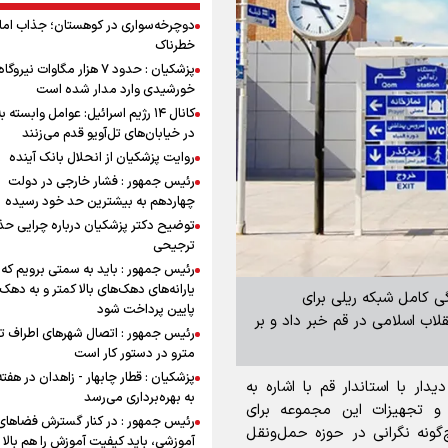
دوچرخه‌سواری در کوهستان؛ جذاب اما 
خطرناک
پزشکیان : حدود ۷ هزار مگاوات نیرو
خورشیدی وارد مدار شده است
کانال ۱۴ رژیم اسرائیل: عوامل وابسته ب
در خیابان‌های تل‌آویو قدم می‌زنند
روایت پزشکیان از انحلال بانک آینده
رئیس جمهور : فشار خارجی در دولت
چهاردهم به بیشترین حد خود رسیده
توضیح دکتر پزشکیان درباره چرایی حذ
ترجیحی
رئیس جمهور : باید به سمتی برویم که
یارانه‌های دهک‌های بالا کمتر و به دهک
دگی کامل شبکه ریلی برای
پایین پرداخت شود
لاب اسلامی در قم خبر داد و بر
رئیس جمهور : اتصال شهرهای اطراف ته
مترو در دستور کار است
پزشکیان : قطار چابهار - زاهدان در هفت
ر با استاندار قم با اشاره به
به بهره‌برداری می‌رسد
ت و تجهیزات این مجموعه برای
رئیس جمهور : در کنار گسترش فضاهای
گونه نگرانی در حوزه حمل‌ونقل
آموزشی، باید کیفیت آموزش را هم بالا ب