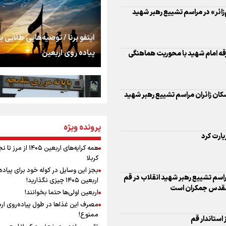
اشک
جمله‌ای که بغض چها
اینفو برنا / توصیه‌هایی طلایی ب
را شکست؛ «آهای مردم، 
پیاده روی اربعین
تهران رفتند»
ارت کرد
سه حسرتی که به دلم 
اسم تشییع رهبر شهید انقلاب در قم
مقدس جمکران است
مومنِ مقتدرِ مظلوم
پرونده ویژه
اینفو برنا / جدول کامل فاصله م
شلمچه تا شهرهای زیارتی عراق
همه کرایه‌های اربعین ۱۴۰۵ از 
استاندار قم
کربلا
نگاه تمدنی رهبر شهید
بجز این وسایل در کوله خود برای پیاده
فضای مجازی
اربعین ۱۴۰۵ چیزی نگذارید!
اربعین اولی‌ها حتما بخوانند!
خی «آقای شهید ایران»
مصرف این غذاها در طول پیاده‌روی ار
رابطه کارگر و کارفرما د
ممنوع!
اینفو برنا/ میزان مالیات بر ارزش
اندیشه رهبر شهید: از 