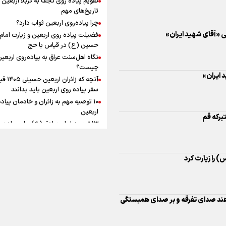
به زوجیت
افزوده چقدر است؟
 ایران»
تاریخ‌های مهم
چرا پیاده‌روی اربعین ثواب دارد؟
فضیلت پیاده روی اربعین و زیارت امام
حسین (ع) در قیاس با حج
نگاه اهل‌سنت عراق به پیاده‌روی اربعی
اینفوبرنا/ سقف معافیت مالیاتی
چیست؟
آنچه که زائران ار
حقوق کارکنان دولت و بازنشست
سفر پیاده روی اربعین باید بدانند
را زیارت کرد
در بودجه ۱۴۰۵ چقدر است؟
۱۰ توصیه مهم به زائران و خادمان پیاد
اربعین
۱۳ توصیه امام صادق (ع) برای پیاده‌ر
اربعین
هند صدای تفرقه و بر صدای همبستگی
۲۰ توصیه کاربردی برای شرکت در پیاد
اینفوبرنا/ حداقل حقوق
اربعین ۱۴۰۵
پاسخ به سه‌ شبهه درباره پیاده‌روی ارب
بازنشستگان کشوری و لشکری د
معصومه (س) مشرف شد
لایحه بودجه سال ۱۴۰۵ چقدر است؟
 آب و خدمت‌رسانی در مراسم تشییع