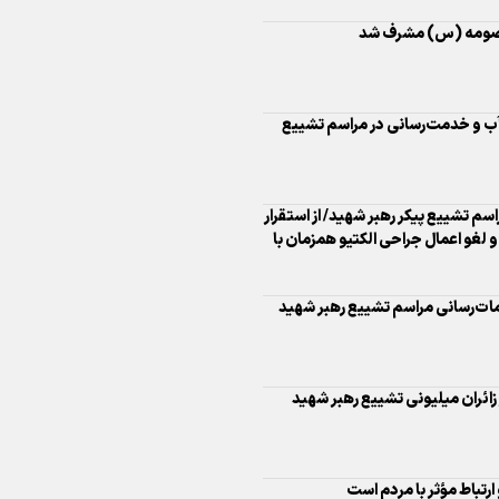
اینفو برنا/ درخشش سفیران اقتد
م تشییع پیکر رهبر شهید/ از استقرار
در بازی‌های همبستگی کشورها
رایی تا ۷۵ آمبولانس و لغو اعمال جراحی الکتیو همزمان با
اسلامی
ات‌رسانی مراسم تشییع رهبر شهید
اینفوبرنا/ دستاوردهای وزارت 
و جوانان در توسعه ورزش بانوان
رتباط مؤثر با مردم است
ی شدن تشییع رهبر انقلاب در قم
اینفو برنا/ عملکرد دختران ایران 
بازی‌های آسیایی جوانان ۲۰۲۵