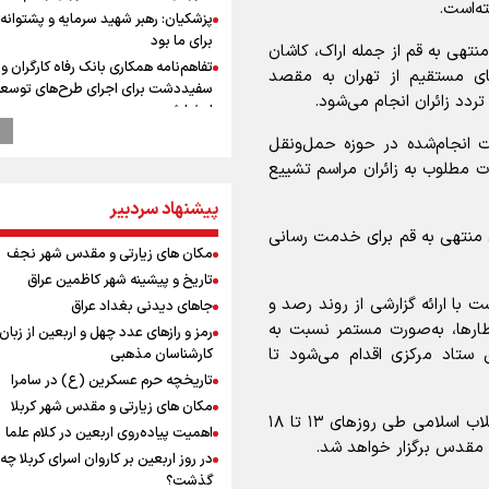
ته‌است.
پزشکیان: رهبر شهید سرمایه و پشتوانه 
برای ما بود
نتهی به قم از جمله اراک، کاشان
تفاهم‌نامه همکاری بانک رفاه کارگران و 
ی مستقیم از تهران به مقصد
سفیددشت برای اجرای طرح‌های توسعه
دد زائران انجام می‌شود.
امضا شد
گزارشی از ورود وزیر ورزش و جوانان ایرا
ات انجام‌شده در حوزه حمل‌ونقل
باکو برای امضای سند برنامه اجرایی با
ات مطلوب به زائران مراسم تشییع
آذربایجانی
پیشنهاد سردبیر
عماد احمدوند : نسخه نانویی برای حل
بحران منابع آبی کشور
 منتهی به قم برای خدمت رسانی
مکان های زیارتی و مقدس شهر نجف
رهبر شهید انقلاب: ادّعاهای دروغین
آمریکایی‌ها باید افشا شود
تاریخ و پیشینه شهر کاظمین عراق
 با ارائه گزارشی از روند رصد و
یحیی سریع: در عملیاتی گسترده تجم
جاهای دیدنی بغداد عراق
نظامی وابسته به عربستان را هدف قرار
طارها، به‌صورت مستمر نسبت به
رمز و رازهای عدد چهل و اربعین از زبان
استاندار خوز
 ستاد مرکزی اقدام می‌شود تا
کارشناسان مذهبی
در مرزهای شلمچه و چذابه ثبت شد / ب
تاریخچه حرم عسکرین (ع) در سامرا
هزار موکب در خوزستان و 
مکان های زیارتی و مقدس شهر کربلا
نجف تا کربلا
آیین تشییع، بدرقه و تدفین پیکر مطهر رهبر شهید انقلاب اسلامی طی روزهای ۱۳ تا ۱۸
اهمیت پیاده‌روی اربعین در کلام علما
امیررضا غلامی، ملی پوش تکواندو : تم
د مقدس برگزار خواهد شد.
در روز اربعین بر کاروان اسرای کربلا چه
روی مسابقات پاکستان است نه بازی ه
گذشت؟
آسیایی