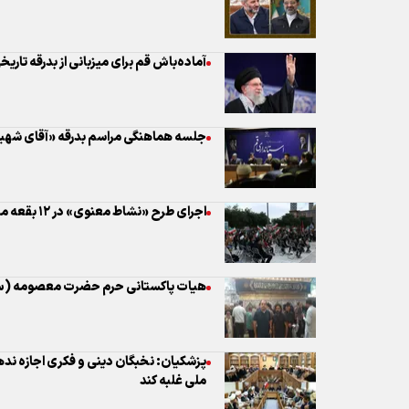
جلسه هماهنگی مراسم بدرقه «آقای شهید
اجرای طرح «نشاط معنوی» در ۱۲ بقعه متبرکه قم
هیات پاکستانی حرم حضرت معصومه (س) 
پزشکیان: نخبگان دینی و فکری اجازه ند
ملی غلبه کند
وزیر کشور عراق به زیارت حرم حضرت 
آمادگی کامل آبفای قم برای تأمین پایدار