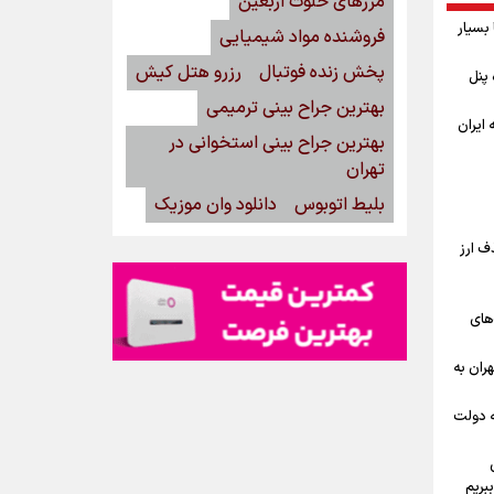
مرزهای خلوت اربعین
بسیار
فروشنده مواد شیمیایی
پخش زنده فوتبال
رزرو هتل کیش
گاه پنل
بهترین جراح بینی ترمیمی
ه ایران
بهترین جراح بینی استخوانی در
تهران
بلیط اتوبوس
دانلود وان موزیک
ف ارز
‌های
ران به
ه دولت
بریم