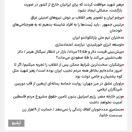
رهبر شهید موافقت کردند که برای ایرانیان خارج از کشور در صورت
بازگشت، مشکلی ایجاد نشود
پرچم ایران و تصویر رهبر انقلاب بر دوش نیروهای امنیتی عراق
رئیس جمهور : باید پُست‌ها را به افراد شایسته بدهیم نه به هم‌جناحی‌های
خودمان
دختران تیم ملی پاراتکواندو ایران
توسعه انرژی خورشیدی؛ نیازمند اعتمادسازی
پیش‌بینی قیمت دلار و طلا 15مرداد/ بازار در انتظار سیگنال هرمز / دلار
عقب‌نشینی می‌کند یا طلا صعودی می‌ماند؟
پزشکیان: سخت‌ترین شرایط ممکن پس از انقلاب را تجربه میکنیم/ اگر تا
امروز مانده‌ایم بخاطر همه‌ مردم نجیب ایران بوده است/ رهبر شهید مثل
کوه پشتیبان و حامی دولت بود
راویان عشق در مرز مهران؛ روایت حماسه‌ رسانه‌ای اربعین از قاب دوربین
خبرنگاران ایلامی
وزیر خارجه مصر: رژیم اسراییل بدون تامین حقوق مشروع مردم فلسطین
امنیت نخواهد داشت
مستمری مددجویان کفاف زندگی را نمی‌دهد / حمایت از ۱۹هزار زن‌
سرپرست خانوار
نشست وزیران خارجه مصر، ترکیه، پاکستان و عربستان با محوریت تحولات
آرشیو
منطقه