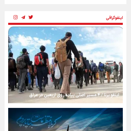
شکستگیِ بزرگ؛ روایتِ یک استخوان، یک نسل، یک توهم!
اینفوگرافی
رسانه ملی و حق مردم برای شنیدن صدای رئیس‌جمهوری
روایت ایران از کنار مردم
از طلوع خیابان‌ها تا غروب اشک
اینفو برنا / ۴ مسیر اصلی پیاده روی اربعین در عراق
جمله‌ای که بغض چهارماهه را شکست؛ «آهای مردم، آقا از
تهران رفتند»