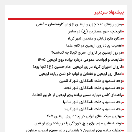
فیدان: حماس به تعهدات خود عمل کرد، امّا اسرائیل برنامه‌ای برای صلح
ندارد
پیشنهاد سردبیر
ارائه بیش از ۲ میلیون خدمات بهداشتی-درمانی به زائران اربعین
معاون وزیر خارجه : مذاکره نه معجزه است و نه خیانت
رمز و رازهای عدد چهل و اربعین از زبان کارشناسان مذهبی
پخش قسمت اول گفت‌وگوی رئیس‌جمهور بعد از خبر ۲۲
تاریخچه حرم عسکرین (ع) در سامرا
ازهوش مصنوعی تا طلای مجازی/ شجیع: با نگاه بدبینانه هم نتایج هانگژو
مکان های زیارتی و مقدس شهر کربلا
را در ناگویا تکرار می‌کنیم+ فیلم
اهمیت پیاده‌روی اربعین در کلام علما
ارتش در آمادگی کامل قرار دارد/ توان رزم ارتش بی وقفه در حال ارتقا است
در روز اربعین بر کاروان اسرای کربلا چه گذشت؟
امیررضا غلامی، ملی پوش تکواندو : تمرکزم روی مسابقات پاکستان است نه
شایعات و ابهامات عمومی درباره پیاده روی اربعین ۱۴۰۵
بازی های آسیایی
کاروان اسیران کربلا در روز اربعین امام حسین (ع) کجا بود؟
ونس: ایرانی‌ها مذاکره‌کنندگان سرسختی هستند
اعمال روز اربعین و فضایل و ثواب خواندن زیارت اربعین
پزشکیان: رهبر شهید سرمایه و پشتوانه بزرگی برای ما بود
وجه تسمیه و علت نامگذاری شهر کاظمین
وجه تسمیه و علت نامگذاری شهر نجف
راهنمای کامل درباره مسیر پیاده روی اربعین از طریق العلماء
وجه تسمیه و علت نامگذاری شهر سامرا
وجه تسمیه و علت نامگذاری شهر کربلا
بهترین موکب‌های ایرانی در پیاده روی اربعین ۱۴۰۵
توصیه هایی مهم برای پیچ خوردگی پا در پیاده روی اربعین
خطرات پیاده روی اربعین/ ۷ راهنمایی برای سفری ایمن و معنوی