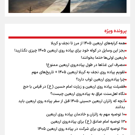
سه حسرتی که به دلم ماند
مومنِ مقتدرِ مظلوم
پرونده ویژه
همه کرایه‌های اربعین ۱۴۰۵ از مرز تا نجف و کربلا
اینفو برنا / توصیه‌هایی طلایی برای پیاده روی اربعین
بجز این وسایل در کوله خود برای پیاده روی اربعین ۱۴۰۵ چیزی نگذارید!
نگاه تمدنی رهبر شهید به فضای مجازی
اربعین اولی‌ها حتما بخوانند!
مصرف این غذاها در طول پیاده‌روی اربعین ممنوع!
تقویم پیاده روی نجف به کربلا اربعین ۱۴۰۵ + تاریخ‌های مهم
چرا پیاده‌روی اربعین ثواب دارد؟
رابطه کارگر و کارفرما در اندیشه رهبر شهید: از تضاد به
زوجیت
فضیلت پیاده روی اربعین و زیارت امام حسین (ع) در قیاس با حج
نگاه اهل‌سنت عراق به پیاده‌روی اربعین چیست؟
آنچه که زائران اربعین حسینی ۱۴۰۵ قبل از سفر پیاده روی اربعین باید
بدانند
۱۰ توصیه مهم به زائران و خادمان پیاده روی اربعین
اینفو برنا / جدول کامل فاصله مرز شلمچه تا شهرهای زیارتی
۱۳ توصیه امام صادق (ع) برای پیاده‌روی اربعین
۲۰ توصیه کاربردی برای شرکت در پیاده روی اربعین ۱۴۰۵
عراق