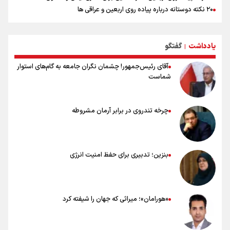
۲۰ نکته دوستانه درباره پیاده روی اربعین و عراقی ها
بهترین ذکر در پیاده‌روی اربعین چیست؟
۸۰ توصیه کاربردی برای ۸۰ کیلومتر پیاده روی اربعین
یادداشت
گفتگو
توصیه های کاربردی برای زائران در پیاده روی اربعین
|
آقای رئیس‌جمهور! چشمان نگران جامعه به گام‌های استوار
شماست
چرخه تندروی در برابر آرمان مشروطه
بنزین؛ تدبیری برای حفظ امنیت انرژی
«هورامان»؛ میراثی که جهان را شیفته کرد