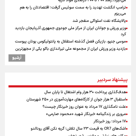
می‌گیرد/ رشد ۳۰۰ تا ۴۰۰ درصدی مواد ناریه
ترامپ انگشت تهدید را به سمت سوئیس گرفت؛ اقتصادتان را به هم
می‌ریزم
پالایشگاه نفت اسلواکی منفجر شد
وزیر ورزش و جوانان ایران از مرکز ملی جودوی جمهوری آذربایجان بازدید
کرد
موسی جنپو، بازیکن فصل گذشته استقلال به پانتولیکوس یونان پیوست
بازدید وزیر ورزش ایران از مجموعه ملی تیراندازی باکو یکی از مجهزترین
مراکز تیراندازی منطقه
آرشیو
دروازه‌بان سرشناس پرسپولیس در آستانه فسخ قرارداد!
پزشکیان: مذاکره به معنای تسلیم نیست/ دولت برای خدمت به مردم
خواهد ایستاد/ هیچ اختلافی میان دولت و نیروهای مسلح وجود ندارد
پیشنهاد سردبیر
یمن، ایستاده در برابر تحریم و تجاوز
خبر سخنگوی کمیسیون امنیت از توافق در چارچوب کلی مذاکرات ایران و
هدف‌گذاری پرداخت ۳۰ هزار وام اشتغال تا پایان سال
عمان بر سر تنگه هرمز
استقبال ۳ هزار جوان از کارگاه‌های مهارت‌آموزی در ۲۵۰ شهرستان
پیش بینی نرخ ارز، طلا و سکه شنبه ۱۷مرداد/ طلا و دلار در آستانه یک تغییر
علت نامگذاری ۱۷ مرداد به عنوان روز خبرنگار چیست؟
مهم
مروری بر زندگینامه خبرنگار شهید «محمود صارمی»
همتی: اظهارات جدید آمریکا با ادعاهای قبلی سازگار نیست
۱۷ مرداد؛ روز خبرنگار
اشک‌های CR7 به قیمت ۲۳ سال تلاش؛ گریه نکن آقای رونالدو