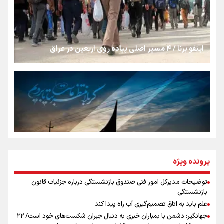
رسانه ملی و حق مردم برای شنیدن صدای رئیس‌جمهوری
اینفو برنا / ۴ مسیر اصلی پیاده روی اربعین در عراق
روایت ایران از کنار مردم
از طلوع خیابان‌ها تا غروب اشک
جمله‌ای که بغض چهارماهه را شکست؛ «آهای مردم، آقا از
پرونده ویژه
تهران رفتند»
توضیحات مدیرکل امور فنی صندوق بازنشستگی درباره جزئیات قانون
اینفو برنا / توصیه‌هایی طلایی برای پیاده روی اربعین
بازنشستگی
سه حسرتی که به دلم ماند
علم باید به اتاق تصمیم‌گیری آب راه پیدا کند
جهانگیر: دشمن با بمباران خبری به دنبال جبران شکست‌های خود است/ ۲۲