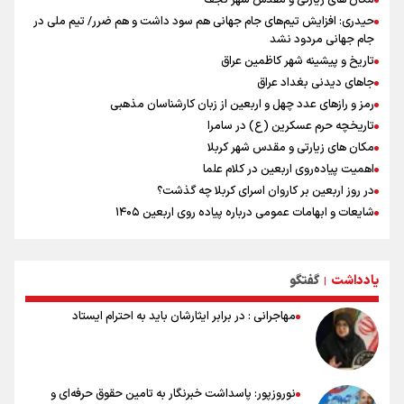
مکان های زیارتی و مقدس شهر نجف
حیدری: افزایش تیم‌های جام جهانی هم سود داشت و هم ضرر/ تیم ملی در
جام جهانی مردود نشد
تاریخ و پیشینه شهر کاظمین عراق
جاهای دیدنی بغداد عراق
رمز و رازهای عدد چهل و اربعین از زبان کارشناسان مذهبی
تاریخچه حرم عسکرین (ع) در سامرا
مکان های زیارتی و مقدس شهر کربلا
اهمیت پیاده‌روی اربعین در کلام علما
در روز اربعین بر کاروان اسرای کربلا چه گذشت؟
شایعات و ابهامات عمومی درباره پیاده روی اربعین ۱۴۰۵
کاروان اسیران کربلا در روز اربعین امام حسین (ع) کجا بود؟
اعمال روز اربعین و فضایل و ثواب خواندن زیارت اربعین
وجه تسمیه و علت نامگذاری شهر کاظمین
یادداشت
گفتگو
|
وجه تسمیه و علت نامگذاری شهر نجف
مهاجرانی : در برابر ایثارشان باید به احترام ایستاد
نوروزپور: پاسداشت خبرنگار به تامین حقوق حرفه‌ای و