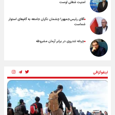
امنیت شغلی اوست
آقای رئیس‌جمهور! چشمان نگران جامعه به گام‌های استوار
شماست
چرخه تندروی در برابر آرمان مشروطه
بنزین؛ تدبیری برای حفظ امنیت انرژی
اینفوگرافی
«هورامان»؛ میراثی که جهان را شیفته کرد
شکستگیِ بزرگ؛ روایتِ یک استخوان، یک نسل، یک توهم!