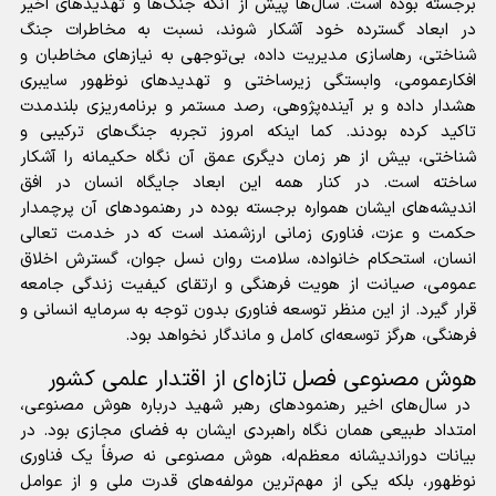
برجسته بوده است. سال‌ها پیش از آنکه جنگ‌ها و تهدید‌های اخیر
در ابعاد گسترده خود آشکار شوند، نسبت به مخاطرات جنگ
شناختی، رهاسازی مدیریت داده، بی‌توجهی به نیاز‌های مخاطبان و
افکارعمومی، وابستگی زیرساختی و تهدید‌های نوظهور سایبری
هشدار داده و بر آینده‌پژوهی، رصد مستمر و برنامه‌ریزی بلندمدت
تاکید کرده بودند. کما اینکه امروز تجربه جنگ‌های ترکیبی و
شناختی، بیش از هر زمان دیگری عمق آن نگاه حکیمانه را آشکار
ساخته است. در کنار همه این ابعاد جایگاه انسان در افق
اندیشه‌های ایشان همواره برجسته بوده در رهنمود‌های آن پرچمدار
حکمت و عزت، فناوری زمانی ارزشمند است که در خدمت تعالی
انسان، استحکام خانواده، سلامت روان نسل جوان، گسترش اخلاق
عمومی، صیانت از هویت فرهنگی و ارتقای کیفیت زندگی جامعه
قرار گیرد. از این منظر توسعه فناوری بدون توجه به سرمایه انسانی و
فرهنگی، هرگز توسعه‌ای کامل و ماندگار نخواهد بود.
هوش مصنوعی فصل تازه‌ای از اقتدار علمی کشور
در سال‌های اخیر رهنمود‌های رهبر شهید درباره هوش مصنوعی،
امتداد طبیعی همان نگاه راهبردی ایشان به فضای مجازی بود. در
بیانات دوراندیشانه معظم‌له، هوش مصنوعی نه صرفاً یک فناوری
نوظهور، بلکه یکی از مهم‌ترین مولفه‌های قدرت ملی و از عوامل