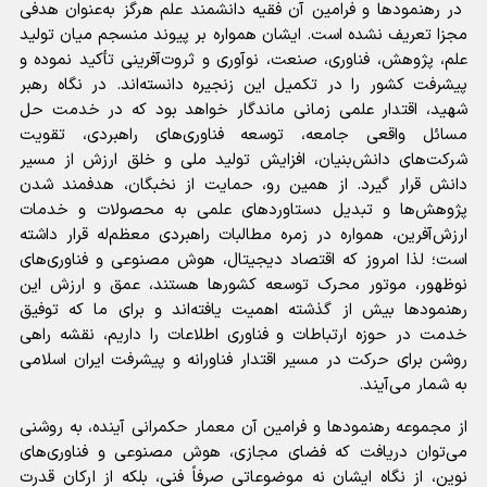
در رهنمود‌ها و فرامین آن فقیه دانشمند علم هرگز به‌عنوان هدفی
مجزا تعریف نشده است. ایشان همواره بر پیوند منسجم میان تولید
علم، پژوهش، فناوری، صنعت، نوآوری و ثروت‌آفرینی تأکید نموده و
پیشرفت کشور را در تکمیل این زنجیره دانسته‌اند. در نگاه رهبر
شهید، اقتدار علمی زمانی ماندگار خواهد بود که در خدمت حل
مسائل واقعی جامعه، توسعه فناوری‌های راهبردی، تقویت
شرکت‌های دانش‌بنیان، افزایش تولید ملی و خلق ارزش از مسیر
دانش قرار گیرد. از همین رو، حمایت از نخبگان، هدفمند شدن
پژوهش‌ها و تبدیل دستاورد‌های علمی به محصولات و خدمات
ارزش‌آفرین، همواره در زمره مطالبات راهبردی معظم‌له قرار داشته
است؛ لذا امروز که اقتصاد دیجیتال، هوش مصنوعی و فناوری‌های
نوظهور، موتور محرک توسعه کشور‌ها هستند، عمق و ارزش این
رهنمود‌ها بیش از گذشته اهمیت یافته‌اند و برای ما که توفیق
خدمت در حوزه ارتباطات و فناوری اطلاعات را داریم، نقشه راهی
روشن برای حرکت در مسیر اقتدار فناورانه و پیشرفت ایران اسلامی
به شمار می‌آیند.
از مجموعه رهنمود‌ها و فرامین آن معمار حکمرانی آینده، به روشنی
می‌توان دریافت که فضای مجازی، هوش مصنوعی و فناوری‌های
نوین، از نگاه ایشان نه موضوعاتی صرفاً فنی، بلکه از ارکان قدرت