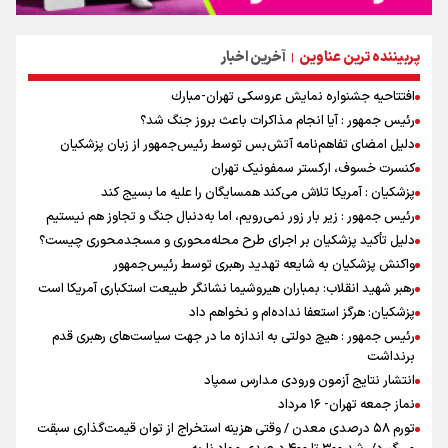
پربیننده ترین عناوین
آخرین اخبار
|
افتتاحیه جشنواره نمايش عروسكى تهران-مبارك
رئیس جمهور : آیا انجام مذاکرات باعث بروز جنگ شد؟
دلیل امضای تفاهم‌نامه آتش‌بس توسط رئیس‌جمهور از زبان پزشکیان
کنسرت خسوف، ارکستر سمفونیک تهران
پزشکیان : آمریکا تلاش می‌کند همسایگان را علیه ما بسیج کند
رئیس جمهور : زیر بار زور نمی‌رویم، اما به‌دنبال جنگ و تجاوز هم نیستیم
دلیل تأکید پزشکیان بر اجرای طرح محله‌محوری و مسجدمحوری چیست؟
واکنش پزشکیان به شایعه تهدید رهبری توسط رئیس‌جمهور
رهبر شهید انقلاب: بمباران هیروشیما نشانگر طبیعت استکباری آمریکا است
پزشکیان: هرگز استعفا نداده‌ام و نخواهم داد
رئیس جمهور : هیچ دولتی به اندازه ما در جهت سیاست‌های رهبری قدم
برنداشت
انتشار نتایج آزمون ورودی مدارس سمپاد
نماز جمعه تهران- ۱۶ مرداد
تورم ۵۸ درصدی معدن / وقتی هزینه استخراج از توان قیمت‌گذاری سبقت