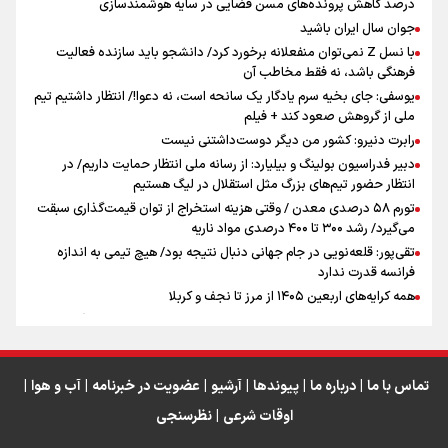
درصد کاهش پرونده‌های مسن قضایی در سایه هوشمندسازی
جوان سال ایران باشید
مومنِ مقتدرِ مظلوم
با نسل Z نمی‌توان منفعلانه برخورد کرد/ دانشجو باید سازنده فعالیت
فرهنگی باشد، نه فقط مخاطب آن
یوسفی: جای بخیه سرم یادگار یک سانحه است، نه دعوا!/ انتظار داشتیم تیم
ملی از گروهش صعود کند + فیلم
رابرت دنیرو: کشور من دیگر دوست‌داشتنی نیست
دبیر فدراسیون بولینگ و بیلیارد: از رسانه ملی انتظار حمایت داریم/ در
اینفو برنا / جدول کامل فاصله مرز شلمچه تا شهرهای زیارتی
انتظار حضور تیم‌های بزرگ مثل استقلال در لیگ هستیم
عراق
تورم ۵۸ درصدی معدن / وقتی هزینه استخراج از توان قیمت‌گذاری سبقت
می‌گیرد/ رشد ۳۰۰ تا ۴۰۰ درصدی مواد ناریه
تقی‌پور: قلعه‌نویی در جام جهانی دنبال نتیجه بود/ هیچ تیمی به اندازه
فرانسه قدرت ندارد
همه کرایه‌های اربعین ۱۴۰۵ از مرز تا نجف و کربلا
بجز این وسایل در کوله خود برای پیاده روی اربعین ۱۴۰۵ چیزی نگذارید!
اربعین اولی‌ها حتما بخوانند!
تماس با ما
|
درباره ما
|
پیوندها
|
آرشیو
|
عضویت در خبرنامه
|
آب و هوا
|
اوقات شرعی
|
نظرسنجی