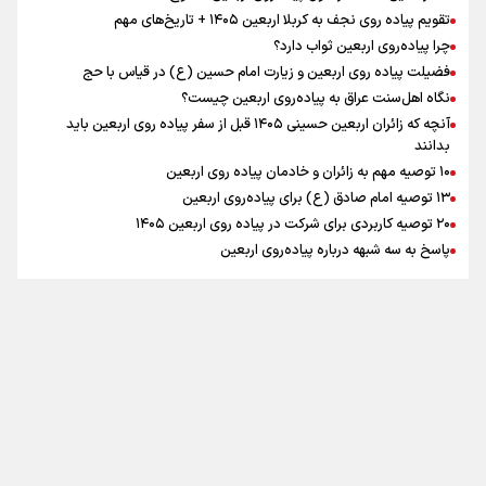
تقویم پیاده روی نجف به کربلا اربعین ۱۴۰۵ + تاریخ‌های مهم
چرا پیاده‌روی اربعین ثواب دارد؟
رابطه کارگر و کارفرما در اندیشه رهبر شهید: از تضاد به
زوجیت
فضیلت پیاده روی اربعین و زیارت امام حسین (ع) در قیاس با حج
نگاه اهل‌سنت عراق به پیاده‌روی اربعین چیست؟
آنچه که زائران اربعین حسینی ۱۴۰۵ قبل از سفر پیاده روی اربعین باید
بدانند
۱۰ توصیه مهم به زائران و خادمان پیاده روی اربعین
اینفو برنا / جدول کامل فاصله مرز شلمچه تا شهرهای زیارتی
۱۳ توصیه امام صادق (ع) برای پیاده‌روی اربعین
۲۰ توصیه کاربردی برای شرکت در پیاده روی اربعین ۱۴۰۵
عراق
پاسخ به سه‌ شبهه درباره پیاده‌روی اربعین
تماس با ما
|
درباره ما
|
پیوندها
|
آرشیو
|
عضویت در خبرنامه
|
آب و هوا
|
اوقات شرعی
|
نظرسنجی