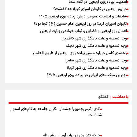
اهمیت پیاده‌روی اربعین در کلام علما
در ادامه سیاست جوان‌گرایی در پرسپولیس؛ ستاره‌های امید به بزرگسالان
در روز اربعین بر کاروان اسرای کربلا چه گذشت؟
اضافه شدند
شایعات و ابهامات عمومی درباره پیاده روی اربعین ۱۴۰۵
کاروان اسیران کربلا در روز اربعین امام حسین (ع) کجا بود؟
اعمال روز اربعین و فضایل و ثواب خواندن زیارت اربعین
وجه تسمیه و علت نامگذاری شهر کاظمین
وجه تسمیه و علت نامگذاری شهر نجف
راهنمای کامل درباره مسیر پیاده روی اربعین از طریق العلماء
وجه تسمیه و علت نامگذاری شهر سامرا
وجه تسمیه و علت نامگذاری شهر کربلا
بهترین موکب‌های ایرانی در پیاده روی اربعین ۱۴۰۵
توصیه هایی مهم برای پیچ خوردگی پا در پیاده روی اربعین
خطرات پیاده روی اربعین/ ۷ راهنمایی برای سفری ایمن و معنوی
یادداشت
گفتگو
۲۰ نکته دوستانه درباره پیاده روی اربعین و عراقی ها
|
آقای رئیس‌جمهور! چشمان نگران جامعه به گام‌های استوار
شماست
چرخه تندروی در برابر آرمان مشروطه