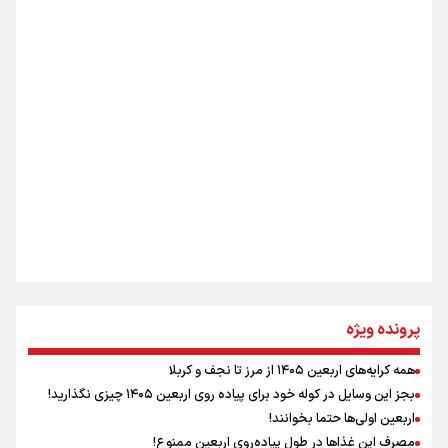
از طلوع خیابان‌ها تا غروب اشک
اینفو برنا / ۴ مسیر اصلی پیاده روی اربعین در عراق
جمله‌ای که بغض چهارماهه را شکست؛ «آهای مردم، آقا از
تهران رفتند»
سه حسرتی که به دلم ماند
مومنِ مقتدرِ مظلوم
پرونده ویژه
همه کرایه‌های اربعین ۱۴۰۵ از مرز تا نجف و کربلا
اینفو برنا / توصیه‌هایی طلایی برای پیاده روی اربعین
بجز این وسایل در کوله خود برای پیاده روی اربعین ۱۴۰۵ چیزی نگذارید!
نگاه تمدنی رهبر شهید به فضای مجازی
اربعین اولی‌ها حتما بخوانند!
مصرف این غذاها در طول پیاده‌روی اربعین ممنوع!