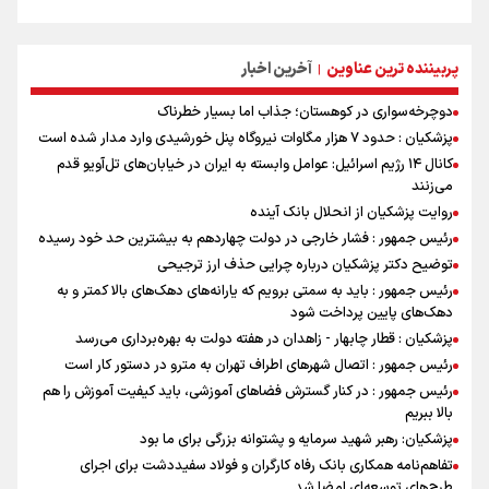
پربیننده ترین عناوین
آخرین اخبار
|
دوچرخه‌سواری در کوهستان؛ جذاب اما بسیار خطرناک
پزشکیان : حدود ۷ هزار مگاوات نیروگاه پنل خورشیدی وارد مدار شده است
کانال ۱۴ رژیم اسرائیل: عوامل وابسته به ایران در خیابان‌های تل‌آویو قدم
می‌زنند
روایت پزشکیان از انحلال بانک آینده
رئیس جمهور : فشار خارجی در دولت چهاردهم به بیشترین حد خود رسیده
توضیح دکتر پزشکیان درباره چرایی حذف ارز ترجیحی
رئیس جمهور : باید به سمتی برویم که یارانه‌های دهک‌های بالا کمتر و به
دهک‌های پایین پرداخت شود
پزشکیان : قطار چابهار - زاهدان در هفته دولت به بهره‌برداری می‌رسد
رئیس جمهور : اتصال شهرهای اطراف تهران به مترو در دستور کار است
رئیس جمهور : در کنار گسترش فضاهای آموزشی، باید کیفیت آموزش را هم
بالا ببریم
پزشکیان: رهبر شهید سرمایه و پشتوانه بزرگی برای ما بود
تفاهم‌نامه همکاری بانک رفاه کارگران و فولاد سفیددشت برای اجرای
طرح‌های توسعه‌ای امضا شد