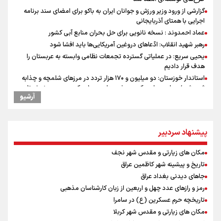
گزارشی از ورود وزیر ورزش و جوانان ایران به باکو برای امضای سند برنامه
اجرایی با همتای آذربایجانی
عماد احمدوند : نسخه نانویی برای حل بحران منابع آبی کشور
رهبر شهید انقلاب: ادّعاهای دروغین آمریکایی‌ها باید افشا شود
یحیی سریع: در عملیاتی گسترده تجمعات نظامی وابسته به عربستان را
هدف قرار دادیم
استاندار خوزستان: دو میلیون و ۱۷۰ هزار تردد در مرزهای شلمچه و چذابه
ثبت شد / برپایی هزار موکب در خوزستان و ۱۰۰ موکب در مسیر نجف تا
آرشیو
کربلا
وقتی از وفاق صحبت می‌کنم، منظورم مردم هستند/ مسیر اصلاحات آغاز
شده و متوقف نخواهد شد
پیشنهاد سردبیر
امیررضا غلامی، ملی پوش تکواندو : تمرکزم روی مسابقات پاکستان است نه
بازی های آسیایی
مکان های زیارتی و مقدس شهر نجف
جابجایی مرکز ثقل اقتصاد جهان انجام شد/ فرصت طلایی برای اقتصاد
ایران +نمودار
تاریخ و پیشینه شهر کاظمین عراق
رادین زینالی، ملی پوش تکواندو : قدم به قدم تلاش می کنم تا به طلای
جاهای دیدنی بغداد عراق
المپیک برسم
رمز و رازهای عدد چهل و اربعین از زبان کارشناسان مذهبی
ونس: ایرانی‌ها مذاکره‌کنندگان سرسختی هستند
تاریخچه حرم عسکرین (ع) در سامرا
کانادا دو مظنون تیراندازی در نزدیکی کنسولگری آمریکا را بازداشت کرد
مکان های زیارتی و مقدس شهر کربلا
اردوی تیم ملی تکواندو