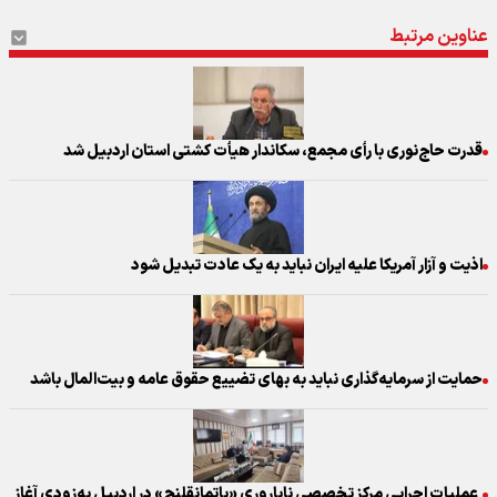
عناوین مرتبط
قدرت حاج‌نوری با رأی مجمع، سکاندار هیأت کشتی استان اردبیل شد
اذیت و آزار آمریکا علیه ایران نباید به یک عادت تبدیل شود
حمایت از سرمایه‌گذاری نباید به بهای تضییع حقوق عامه و بیت‌المال باشد
عملیات اجرایی مرکز تخصصی ناباروری «باتمانقلنج» در اردبیل به‌زودی آغاز