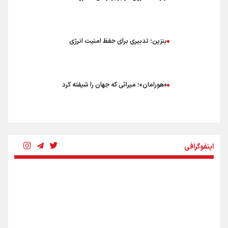
بنزین؛ تدبیری برای حفظ امنیت انرژی
«هورامان»؛ میراثی که جهان را شیفته کرد
شکستگیِ بزرگ؛ روایتِ یک استخوان، یک نسل، یک توهم!
اینفوگرافی
رسانه ملی و حق مردم برای شنیدن صدای رئیس‌جمهوری
روایت ایران از کنار مردم