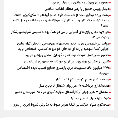
حضور وزیر ورزش و جوانان در خبرگزاری برنا
نشست استاندار فارس با خبرنگاران
دیدار رییس جمهور با رهبر معظم انقلاب اسلامی
سیدمناف هاشمی در مراسم انجمن ورزشی نویسان : قدردان زحمات اهالی
پشت پرده توافق مکه؛ از شکست طرح صلح آبراهام تا شکل‌گیری ائتلاف
رسانه به ویژه ورزشی نویسان هستیم
جدید ترکیه، پاکستان و عربستان/ آیا موازنه قدرت در منطقه در حال تغییر
پیش‌بینی قیمت طلا، سکه و دلار یکشنبه ۱۸ مرداد / دلار چه نقشه ای برای
است؟
بازار دارد؟
جوادی: مدال بازی‌های آسیایی را می‌خواهم/ بهداد سلیمی شرایط ورزشکار
را درک می‌کند
دولت در خصوص بنزین باید سیاستهای غیرقیمتی را بجای گران‌سازی
اجرایی کند/ سهمیه یارانه ای به جای خودرو به کدملی اختصاص یابد
حضور مدیرعامل شرکت توسعه و نگهداری اماکن ورزشی در برنا
کلیپی از سفر دو روزه وزیر ورزش و جوانان به جمهوری آذربایجان
۳۴۰ میلیون دلار تسهیلات برای بازسازی صنایع آسیب‌دیده اختصاص
می‌یابد
رسانه ستون پنجم اکوسیستم قدرت‌بنیان
هدف‌گذاری پرداخت ۳۰ هزار وام اشتغال تا پایان سال
استقبال ۳ هزار جوان از کارگاه‌های مهارت‌آموزی در ۲۵۰ شهرستان کشور
شوک بزرگ برای لیونل مسی!
سخنگوی سپاه: بازگشایی تنگۀ هرمز منوط به پذیرش شروط ایران از سوی
آمریکاست و ارتباطی به مذاکرات ایران و عمان ندارد
علت نامگذاری ۱۷ مرداد به عنوان روز خبرنگار چیست؟