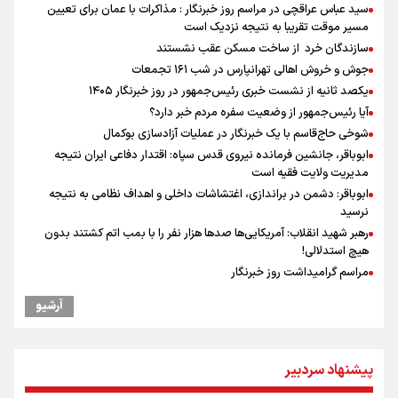
سید عباس عراقچی در مراسم روز خبرنگار : مذاکرات با عمان برای تعیین
مسیر موقت تقریبا به نتیجه نزدیک است
سازندگان خرد از ساخت مسکن عقب نشستند
جوش و خروش اهالی تهرانپارس در شب ۱۶۱ تجمعات
یکصد ثانیه از نشست خبری رئیس‌جمهور در روز خبرنگار ۱۴۰۵
آیا رئیس‌جمهور از وضعیت سفره مردم خبر دارد؟
شوخی حاج‌قاسم با یک خبرنگار در عملیات آزادسازی بوکمال
ابوباقر، جانشین فرمانده نیروی قدس سپاه: اقتدار دفاعی ایران نتیجه
مدیریت ولایت فقیه است
ابوباقر: دشمن در براندازی، اغتشاشات داخلی و اهداف نظامی به نتیجه
نرسید
رهبر شهید انقلاب: آمریکایی‌ها صدها هزار نفر را با بمب اتم کشتند بدون
هیچ استدلالی!
مراسم گرامیداشت روز خبرنگار
"ثبات" حلقه مفقوده فوتبال ایران در فصل نقل‌وانتقالات
آرشیو
گرامیداشت روز خبرنگار
گرامیداشت روز خبرنگار در شیراز
ونس: در حال کار بر روی ایجاد یک سیستم ناوبری امن هستیم
پیشنهاد سردبیر
علی‌نژاد در مراسم انجمن ورزشی نویسان در روز خبرنگار : رسانه‌های خبری
در سال گذشته تا به امروز اتفاقات بزرگی را رقم زدند