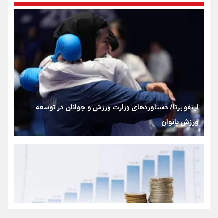
بنزین؛ تدبیری برای حفظ امنیت انرژی
«هورامان»؛ میراثی که جهان را شیفته کرد
شکستگیِ بزرگ؛ روایتِ یک استخوان، یک نسل، یک توهم!
اینفو برنا/ دستاوردهای وزارت ورزش و جوانان در توسعه
ورزش بانوان
رسانه ملی و حق مردم برای شنیدن صدای رئیس‌جمهوری
روایت ایران از کنار مردم