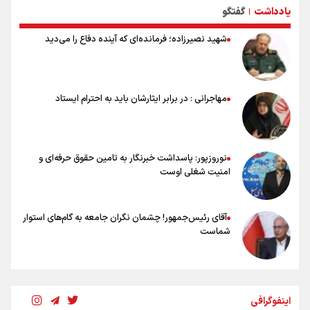
یادداشت
گفتگو
ورود مواد آلاینده به منابع آب از نگرانی‌های جدی دوران جنگ است/ خطر از
|
دست رفتن باروری خاک
شهید نصیرزاده؛ فرمانده‌ای که آینده دفاع را می‌دید
مروری بر زندگینامه خبرنگار شهید «محمود صارمی»
۱۷ مرداد؛ روز خبرنگار
خانواده شهید لاریجانی: از اظهارات شتاب‌زده درباره چگونگی شهادت اجتناب
کنید
مهاجرانی : در برابر ایثارشان باید به احترام ایستاد
اشک‌های CR7 به قیمت ۲۳ سال تلاش؛ گریه نکن آقای رونالدو
حیدری: افزایش تیم‌های جام جهانی هم سود داشت و هم ضرر/ تیم ملی در
جام جهانی مردود نشد
نوروزپور: پاسداشت خبرنگار به تامین حقوق حرفه‌ای و
امنیت شغلی اوست
آقای رئیس‌جمهور! چشمان نگران جامعه به گام‌های استوار
شماست
چرخه تندروی در برابر آرمان مشروطه
اینفوگرافی