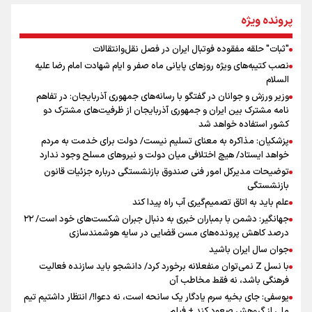
از طلوع خیابان‌ها تا غروب اشک
پرونده ویژه
"ثبات" حلقه مفقوده فوتبال ایران در فصل نقل‌وانتقالات
اینفو برنا/ میزان مالیات بر ارزش افزوده چقدر است؟
نصب کتیبه‌های ویژه روزهای پایانی ماه صفر و ایام شهادت امام رضا علیه
جمله‌ای که بغض چهارماهه را شکست؛ «آهای مردم، آقا از
السلام
تهران رفتند»
وزیر ورزش و جوانان در گفتگو با رسانه‌های جمهوری آذربایجان: در تفاهم
نامه مشترک بین ایران و جمهوری آذربایجان از ظرفیت‌های مشترک دو
کشور استفاده خواهد شد
سه حسرتی که به دلم ماند
پزشکیان: مذاکره به معنای تسلیم نیست/ دولت برای خدمت به مردم
خواهد ایستاد/ هیچ اختلافی میان دولت و نیروهای مسلح وجود ندارد
توضیحات مدیرکل امور فنی صندوق بازنشستگی درباره جزئیات قانون
بازنشستگی
علم باید به اتاق تصمیم‌گیری آب راه پیدا کند
جهانگیر: دشمن با بمباران خبری به دنبال جبران شکست‌های خود است/ ۲۲
درصد کاهش پرونده‌های مسن قضایی در سایه هوشمندسازی
اینفو برنا / ۴ مسیر اصلی پیاده روی اربعین در عراق
جوان سال ایران باشید
با نسل Z نمی‌توان منفعلانه برخورد کرد/ دانشجو باید سازنده فعالیت
فرهنگی باشد، نه فقط مخاطب آن
یوسفی: جای بخیه سرم یادگار یک سانحه است، نه دعوا!/ انتظار داشتیم تیم
ملی از گروهش صعود کند + فیلم