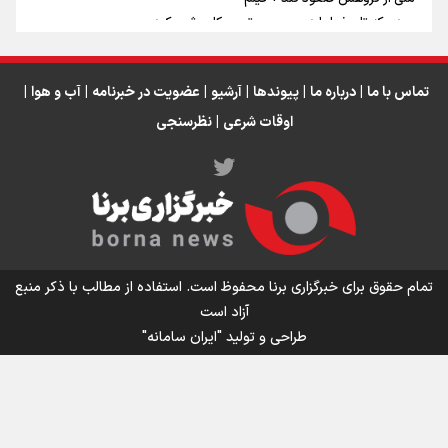
مردی که تاریخ را با دوربین و موتورسیکلت ثبت کرد
رابرت دنیرو: کشور من دیگر دوست‌داشتنی نیست
دبیر فدراسیون بولینگ و بیلیارد: از رسانه ملی انتظار حمایت داریم/ در
انتظار حضور تیم‌های بزرگ مثل استقلال در لیگ هستیم
تماس با ما
|
درباره ما
|
پیوندها
|
آرشیو
|
عضویت در خبرنامه
|
آب و هوا
|
اوقات شرعی
|
نظرسنجی
اینفو برنا / توصیه‌هایی طلایی برای پیاده روی اربعین
تمام حقوق برای خبرگزاری برنا محفوظ است. استفاده از مطالب با ذکر منبع
آزاد است
طراحی و تولید
"ایران سامانه"
اینفو برنا / جدول کامل فاصله مرز شلمچه تا شهرهای زیارتی