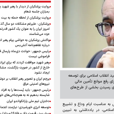
روایت پزشکیان از دیدار با رهبر شهید 
بمباران جلسه شعام
روایت پزشکیان از لحظه حمله به بیت 
پزشکیان : علیرغم مشکلات دو سال گذ
امروز ایران را به عنوان یک کشور قدرتمن
عزت می‌شناسند
واکنش پزشکیان به حواشی پیام رهبر ان
درباره تفاهم‌نامه آتش‌بس
رئیس جمهور : حوادث دی‌ماه پارسال ق
فراموشی نیست
رهبر شهید موافقت کردند که برای ایران
خارج از کشور در صورت بازگشت، مشک
ایجاد نشود
ید انقلاب اسلامی برای توسعه
پرچم ایران و تصویر رهبر انقلاب بر دو
ی رفع موانع تأمین مالی
نیروهای امنیتی عراق
داری رسیدن بخشی از طرح‌های
رئیس جمهور : باید پُست‌ها را به افراد
شایسته بدهیم نه به هم‌جناحی‌های خ
دختران تیم ملی پاراتکواندو ایران
ه مناسبت ایام وداع و تشییع
توسعه انرژی خورشیدی؛ نیازمند اعتما
اسلامی، در یادداشتی به تبیین
پیش‌بینی قیمت دلار و طلا 