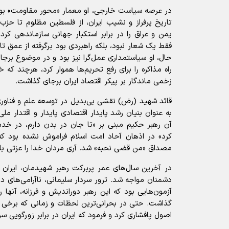
در عرصه سیاست خارجی، او معمار «محور مقاومت» بود. ا
تاریخ پرفراز و نشیب ایران، از فلسطین مظلوم تا حزب‌ا
یمن و عراق را در برابر استکبار جهانی سازماندهی کرد. 
فقط یک شعار نبود، بلکه راهبردی بود برگرفته از عمق تار
حال، او سیاستمداری عمل‌گرا نیز بود و در موضوع برجا
راه مذاکره را برای رفع تحریم‌ها هموار کرد، هرچند که 
زخمی ماندگار بر پیکر اقتصاد ایران برجای گذاشت.
قائد شهید (رض) نقشی بی‌بدیل در توسعه علم و فناوری
به عنوان بنیان رشد پایدار اقتصادی پایدار و اقتدار ملی 
آن رهبر حکیم مبنی بر «تا جان در بدن دارم، در خدمت
کرد» در اذهان آحاد امت اسلام فراموش نشده بود که
مصداق «من قضی نحبه» شد. آری مردان خدا را عزتی بال
در آخرین سال‌های عمر پربرکت رهبر شهیدمان، ایران ب
دشمنان مواجه شد. ترور سردار سلیمانی، ناآرامی‌های 
آزمون‌هایی بود که این رهبر دوراندیش و فرزانه، آنه
گذاشت. حتی در بحرانی‌ترین لحظات و زمانی که برخی خ
اصول پافشاری کرد و فرمود که ایران در برابر زورگویی سر