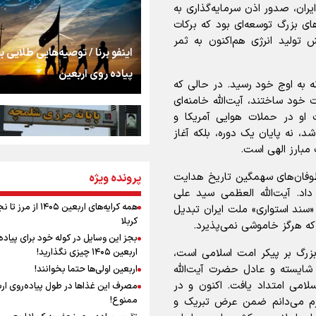
اشک
یران، صدور اذن سرمایه‌گذاری به
ی بزرگ توسعه‌ای بود که برکات
 تولید انرژی هم‌اکنون به ثمر
جمله‌ای که بغض چها
اینفو برنا / توصیه‌هایی طلایی ب
را شکست؛ «آهای مردم، 
پیاده روی اربعین
تهران رفتند»
 این پیر فرزانه به اوج خود رسید. در حالی که
 خود ساختند، آیت‌الله خامنه‌ای
سه حسرتی که به دلم 
او در حملات هوایی آمریکا و
نه که در تاریخ ۹ اسفند ۱۴۰۴ منتشر شد، نه پایان یک دوره، بلکه آغاز
 مبارز الهی است.
مومنِ مقتدرِ مظلوم
ا در طوفان‌های سهمگین تاریخ هدایت
پرونده ویژه
اینفو برنا / جدول کامل فاصله م
اد. آیت‌الله العظمی سید علی
شلمچه تا شهرهای زیارتی عراق
همه کرایه‌های اربعین ۱۴۰۵ از 
 «سند استواری» ملت ایران تبدیل
کربلا
ه هرگز خاموشی نمی‌پذیرد.
نگاه تمدنی رهبر شهید
بجز این وسایل در کوله خود برای پیاده
فضای مجازی
ی بزرگ بر پیکر امت اسلامی است،
اربعین ۱۴۰۵ چیزی نگذارید!
شایسته و عادل حضرت آیت‌الله
اربعین اولی‌ها حتما بخوانند!
لامی امتداد یافت. اکنون و در
مصرف این غذاها در طول پیاده‌روی ار
رابطه کارگر و کارفرما د
ممنوع!
زم می‌دانم ضمن عرض تبریک و
اینفو برنا/ میزان مالیات بر ارزش
اندیشه رهبر شهید: از 