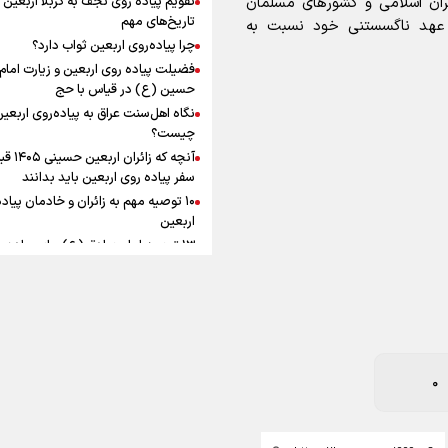
ران اسلامی و کشور‌های مسلمان
به زوجیت
افزوده چقدر است؟
تاریخ‌های مهم
 عهد ناگسستنی خود نسبت به
چرا پیاده‌روی اربعین ثواب دارد؟
فضیلت پیاده روی اربعین و زیارت امام
حسین (ع) در قیاس با حج
نگاه اهل‌سنت عراق به پیاده‌روی اربعی
اینفوبرنا/ سقف معافیت مالیاتی
چیست؟
آنچه که زائران ار
حقوق کارکنان دولت و بازنشست
سفر پیاده روی اربعین باید بدانند
در بودجه ۱۴۰۵ چقدر است؟
۱۰ توصیه مهم به زائران و خادمان پیاد
اربعین
۱۳ توصیه امام صادق (ع) برای پیاده‌ر
0
اربعین
۲۰ توصیه کاربردی برای شرکت در پیاد
اینفوبرنا/ حداقل حقوق
اربعین ۱۴۰۵
پاسخ به سه‌ شبهه درباره پیاده‌روی ارب
بازنشستگان کشوری و لشکری د
لایحه بودجه سال ۱۴۰۵ چقدر است؟