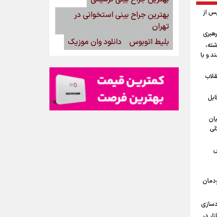
پس از
بهترین جراح بینی استخوانی در
تهران
رهبری
بلیط اتوبوس
دانلود وان موزیک
شته،
د و با
قلاب
ابل
یان
لی
ش
ودمان
دسازی
15مرداد/ بازار در