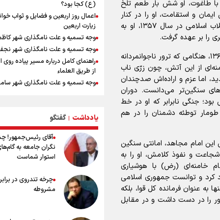
زه با طاغوت، او شش بار طعم تلخ
(ع) کجا بود؟
معاون وزیر خارجه : مذاکره نه معجزه
ایمان و استقامت، او را در کنار
اعمال روز اربعین و فضایل و ثواب خوا
نه خیانت
امام خمینی (قُدِّسَ سِرُّهُ) قرار داد و در طلوع فجر انقلاب اسلامی در سال ۱۳۵۷، او به
زیارت اربعین
پخش قسمت اول گفت‌وگوی رئیس‌جم
ی را بر عهده گرفت.
وجه تسمیه و علت نامگذاری شهر کاظ
بعد از خبر ۲۲
وجه تسمیه و علت نامگذاری شهر نجف
ازهوش مصنوعی تا طلای مجازی/ شجیع
اما حماسه زندگی او تنها به انقلاب ختم نشد. در سال ۱۳۶۰، هنگامی که ترور ناجوانمردانه
راهنمای کامل درباره مسیر پیاده روی ا
نگاه بدبینانه هم نتایج هانگژو را در ناگو
منه‌ای از این آتش، چون زرّی ناب
از طریق العلماء
تکرار می‌کنیم+ فیلم
، اما عزم و اراده‌اش صدچندان
وجه تسمیه و علت نامگذاری شهر سامر
ارتش در آمادگی کامل قرار دارد/ توان ر
های سنگین‌تر می‌دانست. دوران
وجه تسمیه و علت نامگذاری شهر کربلا
ارتش بی وقفه در حال ارتقا است
د؛ جنگی نابرابر که او در خط
بهترین موکب‌های ایرانی در پیاده روی 
ونس: ایرانی‌ها مذاکره‌کنندگان سرسخت
طومار توطئه دشمنان را در هم
۱۴۰۵
هستند
یادداشت
گفتگو
|
توصیه هایی مهم برای پیچ خوردگی پا د
امیررضا غلامی، ملی پوش تکواندو : تم
آقای رئیس‌جمهور! چ
پیاده روی اربعین
روی مسابقات پاکستان است نه بازی ه
یانگذار انقلاب در سال ۱۳۶۸، بر دوش این امام مجاهد، امانتی سنگین
نگران جامعه به گام‌ها
آسیایی
خطرات پیاده روی اربعین/ ۷ را
 شجاعت و نفوذ کلامش، او را به
استوار شماست
سفری ایمن و معنوی
رادین زینالی، ملی پوش تکواندو : قدم 
امام خامنه‌ای (رض) با هوشیاری
تلاش می کنم تا به طلای المپیک برسم
۲۰ نکته دوستانه درباره پیاده روی اربع
جاد کرد و توانست جمهوری اسلامی
چرخه تندروی در برابر 
عراقی ها
ها به عنوان فرمانده کل قوا، بلکه
مشروطه
بهترین ذکر در پیاده‌روی اربعین چیس
ور را در دست داشت و در مقابل
۸۰ توصیه کاربردی برای ۸۰ کی
اربعین