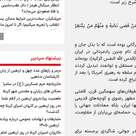
شرح زیر است:
انتظار سیگنال هرمز / دلار عقب‌نشینی 
یا طلا صعودی می‌ماند؟
پزشکیان: سخت‌ترین شرایط ممکن پس
انقلاب را تجربه میکنیم/ اگر تا امروز مان
َنْ قَضی نَحْبَهُ وَ مِنْهُمْ مَنْ یَنْتَظِرُ
بخاطر همه‌ مردم نجیب ایران بوده اس
رهبر شهید مثل کوه پشتیبان و حامی 
بود
گانی بوده است که با بذل جان و
راویان عشق در مرز مهران؛ روایت حماس
ق تام چنین رادمردانی در ایران
رسانه‌ای اربعین از قاب دوربین خبرنگارا
پیشنهاد سردبیر
(قدس الله النفس الزکیه)، بوده‌اند
ایلامی
ی مستقل و توانمند تبدیل کردند
وزیر خارجه مصر: رژیم اسراییل بدون ت
رمز و رازهای عدد چهل و اربعین از زبان
سلطه به رهبری آمریکا را بعد از
حقوق مشروع مردم فلسطین امنیت ن
کارشناسان مذهبی
اج کرده است.
داشت
تاریخچه حرم عسکرین (ع) در سامرا
مستمری مددجویان کفاف زندگی را نم
طوفان‌های سهمگین قرن، قامتی
مکان های زیارتی و مقدس شهر کربلا
/ حمایت از ۱۹هزار زن‌ سرپرست خانوار
م مطهر رضوی و کوچه‌های قدیمی
اهمیت پیاده‌روی اربعین در کلام علما
نشست وزیران خارجه مصر، ترکیه، پاکس
 ایران، بلکه معادلات جهانی را
در روز اربعین بر کاروان اسرای کربلا چه
عربستان با محوریت تحولات منطقه
، حماسه‌ای بی‌پایان از مقاومت،
گذشت؟
فیدان: حماس به تعهدات خود عمل کرد،
شایعات و ابهامات عمومی درباره پیاده
اسرائیل برنامه‌ای برای صلح ندارد
اربعین ۱۴۰۵
ارائه بیش از ۲ میلیون خدمات بهداش
ر جوانی، شاگردی برجسته برای
کاروان اسیران کربلا در روز اربعین اما
درمانی به زائران اربعین