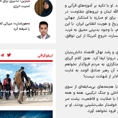
بنزین؛ تدبیری برای 
توصیه های کاربردی برای زائران در پیاد
و با تکیه بر آموزه‌های قرآنی و
امنیت انرژی
اربعین
لله لبنان و نیرو‌های مقاومت در
برای او مبارزه با استکبار جهانی
یخ و هویت انقلابی ایران. با این
«هورامان»؛ میراثی که
را شیفته کرد
م، با وجود بدبینی عمیق به غرب،
خسارت خروج آمریکا از این توافق،
شکستگیِ بزرگ؛ روایت
استخوان، یک نسل، ی
 و رشد نهال اقتصاد دانش‌بنیان
اینفوگرافی
توهم!
درونزا ایفا کرد. هنوز کلام گیرای
گزاری به مردم فروگذار نخواهم
رسانه ملی و حق مردم
 آن رهبر صادق الوعد به غایت
شنیدن صدای رئیس‌ج
اتر از شهادت نیست!
ا هجمه‌های بی‌سابقه‌ای از سوی
اینفو برنا / ۴ مسیر اصلی پیا
روایت ایران از کنار مر
داخلی و جنگ ترکیبی، همه و همه
اربعین در عراق
ا را با صلابت و قاطعیت پشت سر
واستار عقب‌نشینی بودند، او بر
 فرود نخواهد آورد.
از طلوع خیابان‌ها تا 