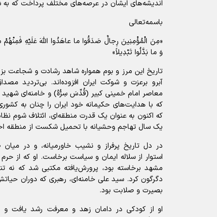
اندیشه‌های ایشان در عرصه‌های مختلف پرداخت که به 
باسمه‌تعالی
«مِنَ الْمُؤْمِنِینَ رِجالٌ صَدَقُوا ما عاهَدُوا اللّهَ عَلَیْهِ فَمِنْهُمْ م
وَ ما بَدَّلُوا تَبْدِیلاً»
تاریخ این مرز و بوم همواره شاهد رشادت و شجاعت بزر
آبرو برعزت و شوکت ایران افزوده‌اند. بی‌تردید مصدا
معاصر امام خمینی کبیر (قُدِّسَ سِرُّهُ) و خامنه‌ای شهید 
که با هدایت‌های حکیمانه خود ایران را چنان به کشور
که اکنون به عنوان یک قدرت منطقه‌ای، ائتلاف شوم نظام 
یک سال تهاجم وحشیانه با تحمیل شکست از منطقه اخر
در دل تاریخ پرفراز و نشیب خاورمیانه، و در میان 
استوار از سلاله ایمان و سیاست برخاست. او که از حر
مشهد برخاسته بود، پرورش‌یافته مکتبی شد که نه تنها
دگرگون کرد. سید علی خامنه‌ای، رهبری که دوران حیاتش
بصیرت و صلابت بود.
او از کودکی در دامان زهد و معرفت رشد یافت و د