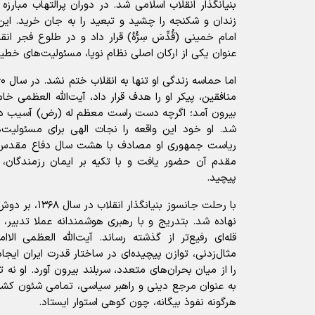
بنیانگذار انقلاب اسلامی شد. در دوران پرالتهاب مبار
زندان و شکنجه را چشید و تبعید را به جان خرید. این 
عنوان یکی از ارکان اصلی نظام نوپا، مسئولیت‌های خطیر
منافقین، پیکر او را هدف قرار داد، آیت‌الله العظمی خا
بیرون آمد؛ اگرچه دست راست معظم له (رض) آسیب دید
شد. او خود این واقعه را نجات الهی برای مسئولیت‌
ریاست جمهوری او مصادف با هشت سال دفاع مقدس بو
مقدم آن حضور یافت و با تکیه بر ایمان رزمندگان، 
پیچید.
با رحلت جانسوز بن
نهاده شد. بتدریج و با رهبری هوشمندانه عملا تدبیر،
قله‌ای رفیع‌تر از گذشته رساند. آیت‌الله العظمی الا
مثال‌زدنی، توازن پیچیده‌ای در ساختار قدرت ایران ای
را از میان بحران‌های متعدد، سربلند بیرون آورد. او نه تن
به عنوان مرجع دینی و راهبر سیاسی، تمامی شئون کش
هرگونه نفوذ بیگانه، چون کوهی استوار ایستاد.