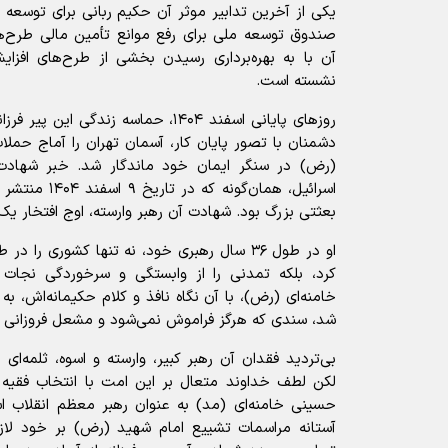
یکی از آخرین تدابیر موثر آن حکیم ربانی برای توسعه ا
صندوق توسعه ملی برای رفع موانع تأمین مالی طرح‌ها
آن با به بهره‌برداری رسیدن بخشی از طرح‌های افزایش
نشسته است.
روز‌های پایانی اسفند ۱۴۰۴، حماسه زندگی
دشمنان با تصور پایان کار، آسمان تهران را آماج حملات
(رض) در سنگر ایمان خود ماندگار شد. خبر شهادت 
اسرائیل، همان‌گو
بعثتی بزرگ بود. شهادت آن رهبر وارسته، اوج افتخار یک
او در طول ۳۶ سال رهبری خود، نه تنها کشوری ر
کرد، بلکه تمدنی را از وابستگی و سرخوردگی نجات د
خامنه‌ای (رض)، با آن نگاه نافذ و کلام حکیمانه‌اش، به
شد، سندی که هرگز فراموش نمی‌شود و مشعل فروزانی ک
بی‌تردید فقدان آن رهبر کبیر، وارسته و اسوه، ثلمه‌ا
لکن لطف خداوند متعال بر این امت با انتخاب فقیه 
حسینی خامنه‌ای (مد) به عنوان رهبر معظم انقلاب اس
آستانه مراسمات تشییع امام شهید (رض) بر خود لا