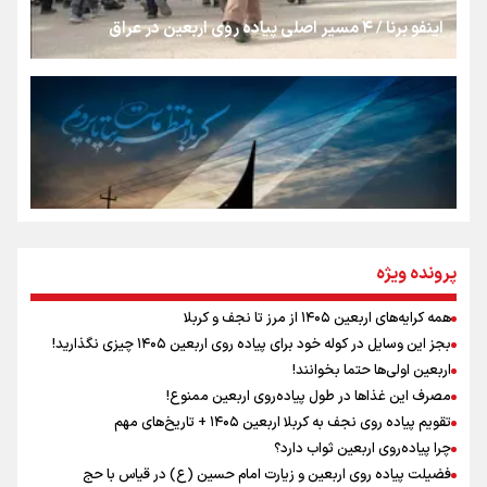
تهران رفتند»
اینفو برنا / ۴ مسیر اصلی پیاده روی اربعین در عراق
سه حسرتی که به دلم ماند
مومنِ مقتدرِ مظلوم
نگاه تمدنی رهبر شهید به فضای مجازی
پرونده ویژه
همه کرایه‌های اربعین ۱۴۰۵ از مرز تا نجف و کربلا
اینفو برنا / توصیه‌هایی طلایی برای پیاده روی اربعین
بجز این وسایل در کوله خود برای پیاده روی اربعین ۱۴۰۵ چیزی نگذارید!
رابطه کارگر و کارفرما در اندیشه رهبر شهید: از تضاد به
اربعین اولی‌ها حتما بخوانند!
زوجیت
مصرف این غذاها در طول پیاده‌روی اربعین ممنوع!
تقویم پیاده روی نجف به کربلا اربعین ۱۴۰۵ + تاریخ‌های مهم
چرا پیاده‌روی اربعین ثواب دارد؟
اقتدار علمی و استقلال ملی؛ میراث رهبر شهید که با خون
ماندگار شد
فضیلت پیاده روی اربعین و زیارت امام حسین (ع) در قیاس با حج