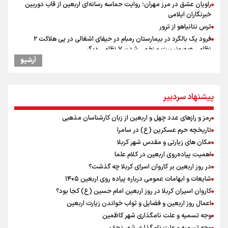
راویان عشق در مرز مهران؛ روایت حماسه‌ رسانه‌ای اربعین از قاب دوربین
خبرنگاران ایلامی
ترس نتانیاهو از ترور
فرود یک بالگرد در بیمارستان رمبام در حیفای اشغالی در پی هلاکت ۲
نظامی صهیونیست و زخمی شدن ۷ نظامی دیگر
آرشیو
ارتش صهیونیستی زمین‌های کشاورزی در جنوب لبنان را به آتش کشید
چه کسی باید قیمت‌ها را تعیین کند؟
وزیر خارجه مصر: رژیم اسراییل بدون تامین حقوق مشروع مردم فلسطین
پیشنهاد سردبیر
امنیت نخواهد داشت
مستمری مددجویان کفاف زندگی را نمی‌دهد / حمایت از ۱۹هزار زن‌
رمز و رازهای عدد چهل و اربعین از زبان کارشناسان مذهبی
سرپرست خانوار
تاریخچه حرم عسکرین (ع) در سامرا
نشست وزیران خارجه مصر، ترکیه، پاکستان و عربستان با محوریت تحولات
منطقه
مکان های زیارتی و مقدس شهر کربلا
فیدان: حماس به تعهدات خود عمل کرد، امّا اسرائیل برنامه‌ای برای صلح
اهمیت پیاده‌روی اربعین در کلام علما
ندارد
در روز اربعین بر کاروان اسرای کربلا چه گذشت؟
ارائه بیش از ۲ میلیون خدمات بهداشتی-درمانی به زائران اربعین
شایعات و ابهامات عمومی درباره پیاده روی اربعین ۱۴۰۵
معاون وزیر خارجه : مذاکره نه معجزه است و نه خیانت
کاروان اسیران کربلا در روز اربعین امام حسین (ع) کجا بود؟
پخش قسمت اول گفت‌وگوی رئیس‌جمهور بعد از خبر ۲۲
اعمال روز اربعین و فضایل و ثواب خواندن زیارت اربعین
وجه تسمیه و علت نامگذاری شهر کاظمین