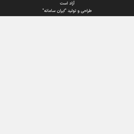
آزاد است
طراحی و تولید
"ایران سامانه"
اینفوبرنا/ سقف معافیت مالیاتی حقوق کارکنان دولت و
بازنشستگان در بودجه ۱۴۰۵ چقدر است؟