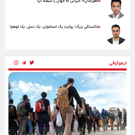
«هورامان»؛ میراثی که جهان را شیفته کرد
شکستگیِ بزرگ؛ روایتِ یک استخوان، یک نسل، یک توهم!
رسانه ملی و حق مردم برای شنیدن صدای رئیس‌جمهوری
اینفوگرافی
روایت ایران از کنار مردم
از طلوع خیابان‌ها تا غروب اشک
جمله‌ای که بغض چهارماهه را شکست؛ «آهای مردم، آقا از