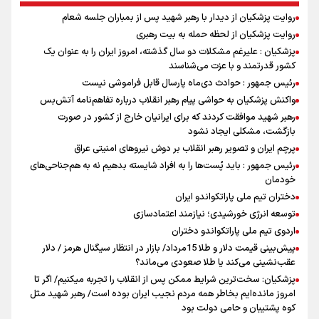
روایت پزشکیان از دیدار با رهبر شهید پس از بمباران جلسه شعام
روایت پزشکیان از لحظه حمله به بیت رهبری
پزشکیان : علیرغم مشکلات دو سال گذشته، امروز ایران را به عنوان یک
کشور قدرتمند و با عزت می‌شناسند
رئیس جمهور : حوادث دی‌ماه پارسال قابل فراموشی نیست
واکنش پزشکیان به حواشی پیام رهبر انقلاب درباره تفاهم‌نامه آتش‌بس
رهبر شهید موافقت کردند که برای ایرانیان خارج از کشور در صورت
بازگشت، مشکلی ایجاد نشود
پرچم ایران و تصویر رهبر انقلاب بر دوش نیروهای امنیتی عراق
رئیس جمهور : باید پُست‌ها را به افراد شایسته بدهیم نه به هم‌جناحی‌های
خودمان
دختران تیم ملی پاراتکواندو ایران
توسعه انرژی خورشیدی؛ نیازمند اعتمادسازی
اردوی تیم ملی پاراتکواندو دختران
پیش‌بینی قیمت دلار و طلا 15مرداد/ بازار در انتظار سیگنال هرمز / دلار
عقب‌نشینی می‌کند یا طلا صعودی می‌ماند؟
پزشکیان: سخت‌ترین شرایط ممکن پس از انقلاب را تجربه میکنیم/ اگر تا
امروز مانده‌ایم بخاطر همه‌ مردم نجیب ایران بوده است/ رهبر شهید مثل
کوه پشتیبان و حامی دولت بود