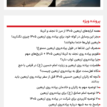
مومنِ مقتدرِ مظلوم
پرونده ویژه
همه کرایه‌های اربعین ۱۴۰۵ از مرز تا نجف و کربلا
اینفو برنا / توصیه‌هایی طلایی برای پیاده روی اربعین
بجز این وسایل در کوله خود برای پیاده روی اربعین ۱۴۰۵ چیزی نگذارید!
نگاه تمدنی رهبر شهید به فضای مجازی
اربعین اولی‌ها حتما بخوانند!
مصرف این غذاها در طول پیاده‌روی اربعین ممنوع!
تقویم پیاده روی نجف به کربلا اربعین ۱۴۰۵ + تاریخ‌های مهم
چرا پیاده‌روی اربعین ثواب دارد؟
رابطه کارگر و کارفرما در اندیشه رهبر شهید: از تضاد به
زوجیت
فضیلت پیاده روی اربعین و زیارت امام حسین (ع) در قیاس با حج
نگاه اهل‌سنت عراق به پیاده‌روی اربعین چیست؟
آنچه که زائران اربعین حسینی ۱۴۰۵ قبل از سفر پیاده روی اربعین باید
بدانند
۱۰ توصیه مهم به زائران و خادمان پیاده روی اربعین
اینفو برنا / جدول کامل فاصله مرز شلمچه تا شهرهای زیارتی
۱۳ توصیه امام صادق (ع) برای پیاده‌روی اربعین
۲۰ توصیه کاربردی برای شرکت در پیاده روی اربعین ۱۴۰۵
عراق
پاسخ به سه‌ شبهه درباره پیاده‌روی اربعین