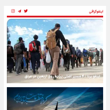
شکستگیِ بزرگ؛ روایتِ یک استخوان، یک نسل، یک توهم!
اینفوگرافی
رسانه ملی و حق مردم برای شنیدن صدای رئیس‌جمهوری
روایت ایران از کنار مردم
از طلوع خیابان‌ها تا غروب اشک
اینفو برنا / ۴ مسیر اصلی پیاده روی اربعین در عراق
جمله‌ای که بغض چهارماهه را شکست؛ «آهای مردم، آقا از
تهران رفتند»
سه حسرتی که به دلم ماند