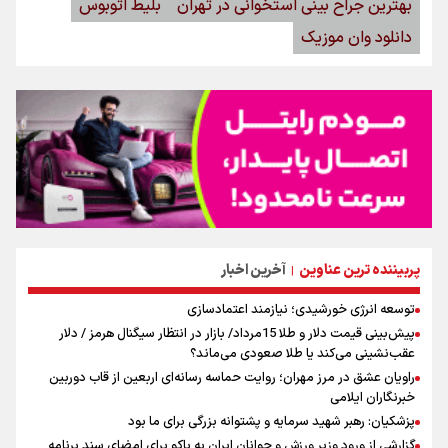
بهترین جراح بینی استخوانی در تهران
بلیط اتوبوس
دانلود وان موزیک
پربیننده ترین عناوین
آخرین اخبار
|
توسعه انرژی خورشیدی؛ نیازمند اعتمادسازی
پیش‌بینی قیمت دلار و طلا 15مرداد/ بازار در انتظار سیگنال هرمز / دلار
عقب‌نشینی می‌کند یا طلا صعودی می‌ماند؟
راویان عشق در مرز مهران؛ روایت حماسه‌ رسانه‌ای اربعین از قاب دوربین
خبرنگاران ایلامی
پزشکیان: رهبر شهید سرمایه و پشتوانه بزرگی برای ما بود
گزارشی از ورود وزیر ورزش و جوانان ایران به باکو برای امضای سند برنامه