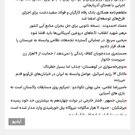
اجرایی با همتای آذربایجانی
تفاهم‌نامه همکاری بانک رفاه کارگران و فولاد سفیددشت برای اجرای
طرح‌های توسعه‌ای امضا شد
عماد احمدوند : نسخه نانویی برای حل بحران منابع آبی کشور
رهبر شهید انقلاب: ادّعاهای دروغین آمریکایی‌ها باید افشا شود
یحیی سریع: در عملیاتی گسترده تجمعات نظامی وابسته به عربستان را
هدف قرار دادیم
مستمری مددجویان کفاف زندگی را نمی‌دهد / حمایت از ۱۹هزار زن‌
سرپرست خانوار
دوچرخه‌سواری در کوهستان؛ جذاب اما بسیار خطرناک
کانال ۱۴ رژیم اسرائیل: عوامل وابسته به ایران در خیابان‌های تل‌آویو قدم
می‌زنند
امیررضا غلامی، ملی پوش تکواندو : تمرکزم روی مسابقات پاکستان است نه
بازی های آسیایی
رئیس جمهور : فشار خارجی در دولت چهاردهم به بیشترین حد خود رسیده
پزشکیان : حدود ۷ هزار مگاوات نیروگاه پنل خورشیدی وارد مدار شده است
روایت پزشکیان از انحلال بانک آینده
آرشیو
رادین زینالی، ملی پوش تکواندو : قدم به قدم تلاش می کنم تا به طلای
المپیک برسم