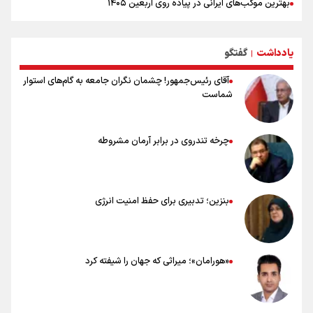
بهترین موکب‌های ایرانی در پیاده روی اربعین ۱۴۰۵
توصیه هایی مهم برای پیچ خوردگی پا در پیاده روی اربعین
خطرات پیاده روی اربعین/ ۷ راهنمایی برای سفری ایمن و معنوی
یادداشت
گفتگو
۲۰ نکته دوستانه درباره پیاده روی اربعین و عراقی ها
|
آقای رئیس‌جمهور! چشمان نگران جامعه به گام‌های استوار
شماست
چرخه تندروی در برابر آرمان مشروطه
بنزین؛ تدبیری برای حفظ امنیت انرژی
«هورامان»؛ میراثی که جهان را شیفته کرد