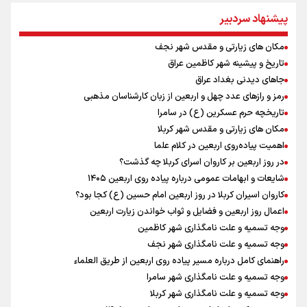
ونس: ایرانی‌ها مذاکره‌کنندگان سرسختی هستند
پیشنهاد سردبیر
توضیح دکتر پزشکیان درباره چرایی حذف ارز ترجیحی
جابجایی مرکز ثقل اقتصاد جهان انجام شد/ فرصت طلایی برای اقتصاد
مکان های زیارتی و مقدس شهر نجف
ایران +نمودار
تاریخ و پیشینه شهر کاظمین عراق
رئیس جمهور : باید به سمتی برویم که یارانه‌های دهک‌های بالا کمتر و به
دهک‌های پایین پرداخت شود
جاهای دیدنی بغداد عراق
اردوی تیم ملی تکواندو
رمز و رازهای عدد چهل و اربعین از زبان کارشناسان مذهبی
شنیده شدن صدای ۲ انفجار در یک نفتکش در حال عبور از تنگه هرمز
تاریخچه حرم عسکرین (ع) در سامرا
پزشکیان : قطار چابهار - زاهدان در هفته دولت به بهره‌برداری می‌رسد
مکان های زیارتی و مقدس شهر کربلا
رئیس جمهور : اتصال شهرهای اطراف تهران به مترو در دستور کار است
اهمیت پیاده‌روی اربعین در کلام علما
در روز اربعین بر کاروان اسرای کربلا چه گذشت؟
شایعات و ابهامات عمومی درباره پیاده روی اربعین ۱۴۰۵
کاروان اسیران کربلا در روز اربعین امام حسین (ع) کجا بود؟
اعمال روز اربعین و فضایل و ثواب خواندن زیارت اربعین
وجه تسمیه و علت نامگذاری شهر کاظمین
وجه تسمیه و علت نامگذاری شهر نجف
راهنمای کامل درباره مسیر پیاده روی اربعین از طریق العلماء
وجه تسمیه و علت نامگذاری شهر سامرا
وجه تسمیه و علت نامگذاری شهر کربلا