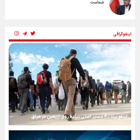
شماست
چرخه تندروی در برابر آرمان مشروطه
اینفوگرافی
بنزین؛ تدبیری برای حفظ امنیت انرژی
«هورامان»؛ میراثی که جهان را شیفته کرد
شکستگیِ بزرگ؛ روایتِ یک استخوان، یک نسل، یک توهم!
اینفو برنا / ۴ مسیر اصلی پیاده روی اربعین در عراق
رسانه ملی و حق مردم برای شنیدن صدای رئیس‌جمهوری