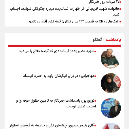
۱۷ مرداد؛ روز خبرنگار
خانواده شهید لاریجانی: از اظهارات شتاب‌زده درباره چگونگی شهادت اجتناب
کنید
اشک‌های CR7 به قیمت ۲۳ سال تلاش؛ گریه نکن آقای رونالدو
حیدری: افزایش تیم‌های جام جهانی هم سود داشت و هم ضرر/ تیم ملی در
جام جهانی مردود نشد
یادداشت
گفتگو
|
تلاش مدام برای زنده نگه داشتن هنر ایرانی
نصرتی: پاسخ بیرانوند سنخیتی با صحبت‌های علی دایی نداشت/
شهید نصیرزاده؛ فرمانده‌ای که آینده دفاع را می‌دید
ملی‌پوشان نباید از خودشان تعریف کنند!
خلعتبری: جای دو سه نفر در جام جهانی خالی بود/ تیم ملی نیاز به تغییر
نسل دارد/ دوست دارم آرژانتین قهرمان شود
شاهرخی: اندازه داشته‌هایمان از بازار جام جهانی برداشت کردیم/ دودستی
مهاجرانی : در برابر ایثارشان باید به احترام ایستاد
سرنوشت صعود را به تیم‌های دیگر سپردیم
عالمی: جام جهانی از مرحله حذفی جان گرفت/ درباره شیوه بازی تیم ملی
نقد وجود دارد
نوروزپور: پاسداشت خبرنگار به تامین حقوق حرفه‌ای و
امنیت شغلی اوست
آقای رئیس‌جمهور! چشمان نگران جامعه به گام‌های استوار