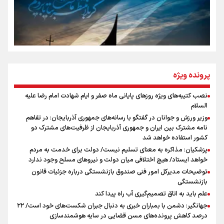
روایت ایران از کنار مردم
از طلوع خیابان‌ها تا غروب اشک
پرونده ویژه
نصب کتیبه‌های ویژه روزهای پایانی ماه صفر و ایام شهادت امام رضا علیه
اینفو برنا / توصیه‌هایی طلایی برای پیاده روی اربعین
السلام
جمله‌ای که بغض چهارماهه را شکست؛ «آهای مردم، آقا از
وزیر ورزش و جوانان در گفتگو با رسانه‌های جمهوری آذربایجان: در تفاهم
تهران رفتند»
نامه مشترک بین ایران و جمهوری آذربایجان از ظرفیت‌های مشترک دو
کشور استفاده خواهد شد
پزشکیان: مذاکره به معنای تسلیم نیست/ دولت برای خدمت به مردم
سه حسرتی که به دلم ماند
خواهد ایستاد/ هیچ اختلافی میان دولت و نیروهای مسلح وجود ندارد
توضیحات مدیرکل امور فنی صندوق بازنشستگی درباره جزئیات قانون
بازنشستگی
علم باید به اتاق تصمیم‌گیری آب راه پیدا کند
جهانگیر: دشمن با بمباران خبری به دنبال جبران شکست‌های خود است/ ۲۲
درصد کاهش پرونده‌های مسن قضایی در سایه هوشمندسازی