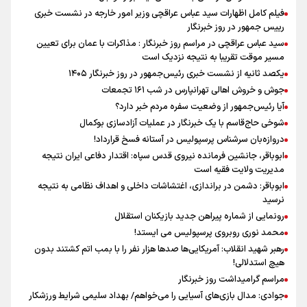
فیلم کامل اظهارات سید عباس عراقچی وزیر امور خارجه در نشست خبری
رییس جمهور در روز خبرنگار
سید عباس عراقچی در مراسم روز خبرنگار : مذاکرات با عمان برای تعیین
مسیر موقت تقریبا به نتیجه نزدیک است
یکصد ثانیه از نشست خبری رئیس‌جمهور در روز خبرنگار ۱۴۰۵
جوش و خروش اهالی تهرانپارس در شب ۱۶۱ تجمعات
آیا رئیس‌جمهور از وضعیت سفره مردم خبر دارد؟
شوخی حاج‌قاسم با یک خبرنگار در عملیات آزادسازی بوکمال
دروازه‌بان سرشناس پرسپولیس در آستانه فسخ قرارداد!
ابوباقر، جانشین فرمانده نیروی قدس سپاه: اقتدار دفاعی ایران نتیجه
مدیریت ولایت فقیه است
ابوباقر: دشمن در براندازی، اغتشاشات داخلی و اهداف نظامی به نتیجه
نرسید
رونمایی از شماره پیراهن جدید بازیکنان استقلال
محمد نوری روبروی پرسپولیس می ایستد!
رهبر شهید انقلاب: آمریکایی‌ها صدها هزار نفر را با بمب اتم کشتند بدون
هیچ استدلالی!
مراسم گرامیداشت روز خبرنگار
جوادی: مدال بازی‌های آسیایی را می‌خواهم/ بهداد سلیمی شرایط ورزشکار