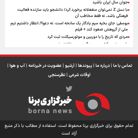
اینفو برنا / جدول کامل فاصله مرز شلمچه تا شهرهای زیارتی
جوان سال ایران باشید
عراق
با نسل Z نمی‌توان منفعلانه برخورد کرد/ دانشجو باید سازنده فعالیت
فرهنگی باشد، نه فقط مخاطب آن
یوسفی: جای بخیه سرم یادگار یک سانحه است، نه دعوا!/ انتظار داشتیم تیم
ملی از گروهش صعود کند + فیلم
مردی که تاریخ را با دوربین و موتورسیکلت ثبت کرد
رابرت دنیرو: کشور من دیگر دوست‌داشتنی نیست
دبیر فدراسیون بولینگ و بیلیارد: از رسانه ملی انتظار حمایت داریم/ در
انتظار حضور تیم‌های بزرگ مثل استقلال در لیگ هستیم
تورم ۵۸ درصدی معدن / وقتی هزینه استخراج از توان قیمت‌گذاری سبقت
تماس با ما
|
درباره ما
|
پیوندها
|
آرشیو
|
عضویت در خبرنامه
|
آب و هوا
|
می‌گیرد/ رشد ۳۰۰ تا ۴۰۰ درصدی مواد ناریه
اوقات شرعی
|
نظرسنجی
اینفو برنا/ میزان مالیات بر ارزش افزوده چقدر است؟
تمام حقوق برای خبرگزاری برنا محفوظ است. استفاده از مطالب با ذکر منبع
آزاد است