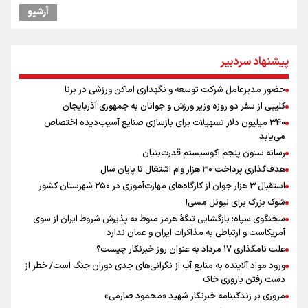
را درک می‌کند
آرشیو
گرامیداشت روز خبرنگار در شیراز
گرامیداشت روز خبرنگار
سخنگوی سپاه: بازگشایی تنگۀ هرمز منوط به پذیرش شروط ایران از سوی
پیشنهاد سردبیر
آمریکاست و ارتباطی به مذاکرات ایران و عمان ندارد
ونس: در حال کار بر روی ایجاد یک سیستم ناوبری امن هستیم
حضور مدیرعامل شرکت توسعه و نگهداری اماکن ورزشی در برنا
علی‌نژاد در مراسم انجمن ورزشی نویسان در روز خبرنگار : رسانه‌های خبری
کلیپی از سفر دو روزه وزیر ورزش و جوانان به جمهوری آذربایجان
در سال گذشته تا به امروز اتفاقات بزرگی را رقم زدند
۳۴۰ میلیون دلار تسهیلات برای بازسازی صنایع آسیب‌دیده اختصاص
سیدمناف هاشمی در مراسم انجمن ورزشی نویسان : قدردان زحمات اهالی
می‌یابد
رسانه به ویژه ورزشی نویسان هستیم
رسانه ستون پنجم اکوسیستم قدرت‌بنیان
فوران یک آتشفشان قدرتمند در جنوب غربی کلمبیا
هدف‌گذاری پرداخت ۳۰ هزار وام اشتغال تا پایان سال
استقبال ۳ هزار جوان از کارگاه‌های مهارت‌آموزی در ۲۵۰ شهرستان کشور
شوک بزرگ برای لیونل مسی!
سخنگوی سپاه: بازگشایی تنگۀ هرمز منوط به پذیرش شروط ایران از سوی
آمریکاست و ارتباطی به مذاکرات ایران و عمان ندارد
علت نامگذاری ۱۷ مرداد به عنوان روز خبرنگار چیست؟
ورود مواد آلاینده به منابع آب از نگرانی‌های جدی دوران جنگ است/ خطر از
دست رفتن باروری خاک
مروری بر زندگینامه خبرنگار شهید «محمود صارمی»