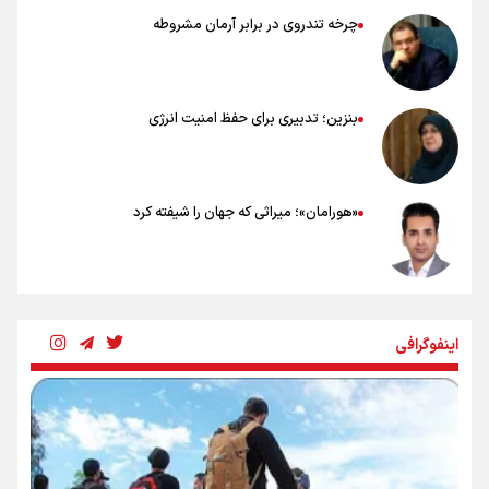
چرخه تندروی در برابر آرمان مشروطه
بنزین؛ تدبیری برای حفظ امنیت انرژی
«هورامان»؛ میراثی که جهان را شیفته کرد
شکستگیِ بزرگ؛ روایتِ یک استخوان، یک نسل، یک توهم!
اینفوگرافی
رسانه ملی و حق مردم برای شنیدن صدای رئیس‌جمهوری