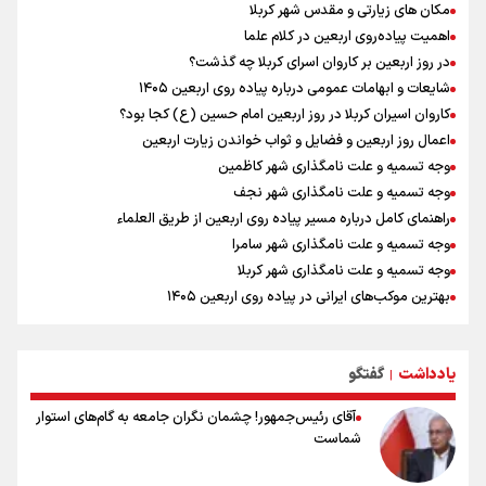
مکان های زیارتی و مقدس شهر کربلا
دانیال شه‌بخش: اردوی ازبکستان کیفیت فنی تیم ملی را بالا برد/ برای
اهمیت پیاده‌روی اربعین در کلام علما
مدال ناگویا باید قهرمانان جهان و المپیک را شکست دهیم
در روز اربعین بر کاروان اسرای کربلا چه گذشت؟
اردوی تیم ملی تکواندو
شایعات و ابهامات عمومی درباره پیاده روی اربعین ۱۴۰۵
توافق دنیامالی و همتای آذربایجانی برای گسترش همکاری‌های ورزش و
کاروان اسیران کربلا در روز اربعین امام حسین (ع) کجا بود؟
جوانان ایران و جمهوری آذربایجان/ امضای سند همکاری سه‌ساله فصل
اعمال روز اربعین و فضایل و ثواب خواندن زیارت اربعین
تازه‌ای در روابط ورزشی دو کشور
وجه تسمیه و علت نامگذاری شهر کاظمین
وجه تسمیه و علت نامگذاری شهر نجف
راهنمای کامل درباره مسیر پیاده روی اربعین از طریق العلماء
وجه تسمیه و علت نامگذاری شهر سامرا
وجه تسمیه و علت نامگذاری شهر کربلا
بهترین موکب‌های ایرانی در پیاده روی اربعین ۱۴۰۵
توصیه هایی مهم برای پیچ خوردگی پا در پیاده روی اربعین
خطرات پیاده روی اربعین/ ۷ راهنمایی برای سفری ایمن و معنوی
یادداشت
گفتگو
۲۰ نکته دوستانه درباره پیاده روی اربعین و عراقی ها
|
آقای رئیس‌جمهور! چشمان نگران جامعه به گام‌های استوار
شماست