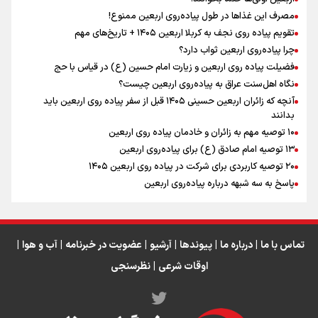
مصرف این غذاها در طول پیاده‌روی اربعین ممنوع!
تقویم پیاده روی نجف به کربلا اربعین ۱۴۰۵ + تاریخ‌های مهم
چرا پیاده‌روی اربعین ثواب دارد؟
رابطه کارگر و کارفرما در اندیشه رهبر شهید: از تضاد به
زوجیت
فضیلت پیاده روی اربعین و زیارت امام حسین (ع) در قیاس با حج
نگاه اهل‌سنت عراق به پیاده‌روی اربعین چیست؟
آنچه که زائران اربعین حسینی ۱۴۰۵ قبل از سفر پیاده روی اربعین باید
بدانند
۱۰ توصیه مهم به زائران و خادمان پیاده روی اربعین
اینفو برنا / جدول کامل فاصله مرز شلمچه تا شهرهای زیارتی
۱۳ توصیه امام صادق (ع) برای پیاده‌روی اربعین
۲۰ توصیه کاربردی برای شرکت در پیاده روی اربعین ۱۴۰۵
عراق
پاسخ به سه‌ شبهه درباره پیاده‌روی اربعین
تماس با ما
|
درباره ما
|
پیوندها
|
آرشیو
|
عضویت در خبرنامه
|
آب و هوا
|
اوقات شرعی
|
نظرسنجی