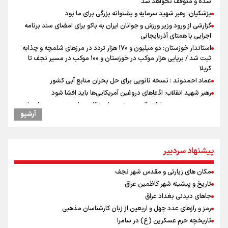
شده و متوقف نخواهد شد
پزشکیان: رهبر شهید سرمایه و پشتوانه بزرگی برای ما بود
گزارشی از ورود وزیر ورزش و جوانان ایران به باکو برای امضای سند برنامه
اجرایی با همتای آذربایجانی
استاندار خوزستان: دو میلیون و ۱۷۰ هزار تردد در مرزهای شلمچه و چذابه
ثبت شد / برپایی هزار موکب در خوزستان و ۱۰۰ موکب در مسیر نجف تا
کربلا
عماد احمدوند : نسخه نانویی برای حل بحران منابع آبی کشور
رهبر شهید انقلاب: ادّعاهای دروغین آمریکایی‌ها باید افشا شود
یحیی سریع: در عملیاتی گسترده تجمعات نظامی وابسته به عربستان را
آرشیو
هدف قرار دادیم
جابجایی مرکز ثقل اقتصاد جهان انجام شد/ فرصت طلایی برای اقتصاد
ایران +نمودار
پیشنهاد سردبیر
امیررضا غلامی، ملی پوش تکواندو : تمرکزم روی مسابقات پاکستان است نه
بازی های آسیایی
مکان های زیارتی و مقدس شهر نجف
کانادا دو مظنون تیراندازی در نزدیکی کنسولگری آمریکا را بازداشت کرد
تاریخ و پیشینه شهر کاظمین عراق
نصیری: امیدوارم با خوشرنگ‌ترین مدال‌ها به ایران برگردیم/ حضور شهاب
حسینی در اردو به تیم انگیزه می‌دهد/ امیدوارم پرسپولیس فصل موفقی
جاهای دیدنی بغداد عراق
داشته باشد
رمز و رازهای عدد چهل و اربعین از زبان کارشناسان مذهبی
رادین زینالی، ملی پوش تکواندو : قدم به قدم تلاش می کنم تا به طلای
تاریخچه حرم عسکرین (ع) در سامرا
المپیک برسم