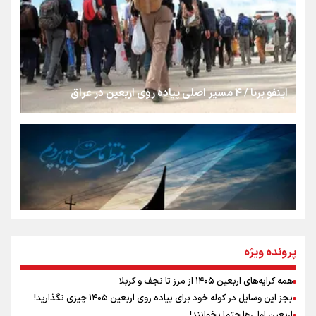
روایت ایران از کنار مردم
از طلوع خیابان‌ها تا غروب اشک
اینفو برنا / ۴ مسیر اصلی پیاده روی اربعین در عراق
جمله‌ای که بغض چهارماهه را شکست؛ «آهای مردم، آقا از
تهران رفتند»
سه حسرتی که به دلم ماند
مومنِ مقتدرِ مظلوم
پرونده ویژه
همه کرایه‌های اربعین ۱۴۰۵ از مرز تا نجف و کربلا
اینفو برنا / توصیه‌هایی طلایی برای پیاده روی اربعین
بجز این وسایل در کوله خود برای پیاده روی اربعین ۱۴۰۵ چیزی نگذارید!
نگاه تمدنی رهبر شهید به فضای مجازی
اربعین اولی‌ها حتما بخوانند!