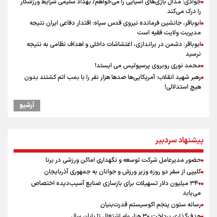
جوادی: مدال بازی‌های آسیایی را می‌خواهم/ بهداد سلیمی شرایط ورزشکار
را درک می‌کند
ابوباقر، جانشین فرمانده نیروی قدس سپاه: اقتدار دفاعی ایران نتیجه
مدیریت ولایت فقیه است
ابوباقر: دشمن در براندازی، اغتشاشات داخلی و اهداف نظامی به نتیجه
نرسید
محمد نوری روبروی پرسپولیس می ایستد!
رهبر شهید انقلاب: آمریکایی‌ها صدها هزار نفر را با بمب اتم کشتند بدون
هیچ استدلالی!
مراسم گرامیداشت روز خبرنگار
آرشیو
گرامیداشت روز خبرنگار در شیراز
گرامیداشت روز خبرنگار
سخنگوی سپاه: بازگشایی تنگۀ هرمز منوط به پذیرش شروط ایران از سوی
پیشنهاد سردبیر
آمریکاست و ارتباطی به مذاکرات ایران و عمان ندارد
ونس: در حال کار بر روی ایجاد یک سیستم ناوبری امن هستیم
حضور مدیرعامل شرکت توسعه و نگهداری اماکن ورزشی در برنا
علی‌نژاد در مراسم انجمن ورزشی نویسان در روز خبرنگار : رسانه‌های خبری
کلیپی از سفر دو روزه وزیر ورزش و جوانان به جمهوری آذربایجان
در سال گذشته تا به امروز اتفاقات بزرگی را رقم زدند
۳۴۰ میلیون دلار تسهیلات برای بازسازی صنایع آسیب‌دیده اختصاص
سیدمناف هاشمی در مراسم انجمن ورزشی نویسان : قدردان زحمات اهالی
می‌یابد
رسانه به ویژه ورزشی نویسان هستیم
رسانه ستون پنجم اکوسیستم قدرت‌بنیان
نشست استاندار فارس با خبرنگاران
هدف‌گذاری پرداخت ۳۰ هزار وام اشتغال تا پایان سال