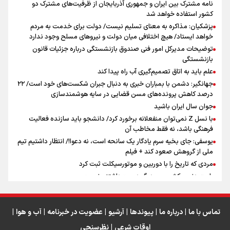
نامه مشترک بین ایران و جمهوری آذربایجان از ظرفیت‌های مشترک دو
کشور استفاده خواهد شد
پزشکیان: مذاکره به معنای تسلیم نیست/ دولت برای خدمت به مردم
سه حسرتی که به دلم ماند
خواهد ایستاد/ هیچ اختلافی میان دولت و نیروهای مسلح وجود ندارد
توضیحات مدیرکل امور فنی صندوق بازنشستگی درباره جزئیات قانون
بازنشستگی
علم باید به اتاق تصمیم‌گیری آب راه پیدا کند
جهانگیر: دشمن با بمباران خبری به دنبال جبران شکست‌های خود است/ ۲۲
درصد کاهش پرونده‌های مسن قضایی در سایه هوشمندسازی
اینفو برنا / جدول کامل فاصله مرز شلمچه تا شهرهای زیارتی
جوان سال ایران باشید
عراق
با نسل Z نمی‌توان منفعلانه برخورد کرد/ دانشجو باید سازنده فعالیت
فرهنگی باشد، نه فقط مخاطب آن
یوسفی: جای بخیه سرم یادگار یک سانحه است، نه دعوا!/ انتظار داشتیم تیم
ملی از گروهش صعود کند + فیلم
مردی که تاریخ را با دوربین و موتورسیکلت ثبت کرد
رابرت دنیرو: کشور من دیگر دوست‌داشتنی نیست
دبیر فدراسیون بولینگ و بیلیارد: از رسانه ملی انتظار حمایت داریم/ در
انتظار حضور تیم‌های بزرگ مثل استقلال در لیگ هستیم
تورم ۵۸ درصدی معدن / وقتی هزینه استخراج از توان قیمت‌گذاری سبقت
تماس با ما
|
درباره ما
|
پیوندها
|
آرشیو
|
عضویت در خبرنامه
|
آب و هوا
|
می‌گیرد/ رشد ۳۰۰ تا ۴۰۰ درصدی مواد ناریه
اوقات شرعی
|
نظرسنجی