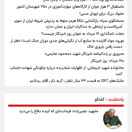
استقبال ۳ هزار جوان از کارگاه‌های مهارت‌آموزی در ۲۵۰ شهرستان کشور
شوک بزرگ برای لیونل مسی!
سخنگوی سپاه: بازگشایی تنگۀ هرمز منوط به پذیرش شروط ایران از سوی
آمریکاست و ارتباطی به مذاکرات ایران و عمان ندارد
علت نامگذاری ۱۷ مرداد به عنوان روز خبرنگار چیست؟
ورود مواد آلاینده به منابع آب از نگرانی‌های جدی دوران جنگ است/ خطر از
دست رفتن باروری خاک
مروری بر زندگینامه خبرنگار شهید «محمود صارمی»
۱۷ مرداد؛ روز خبرنگار
خانواده شهید لاریجانی: از اظهارات شتاب‌زده درباره چگونگی شهادت اجتناب
کنید
اشک‌های CR7 به قیمت ۲۳ سال تلاش؛ گریه نکن آقای رونالدو
حیدری: افزایش تیم‌های جام جهانی هم سود داشت و هم ضرر/ تیم ملی در
جام جهانی مردود نشد
یادداشت
گفتگو
|
تلاش مدام برای زنده نگه داشتن هنر ایرانی
نصرتی: پاسخ بیرانوند سنخیتی با صحبت‌های علی دایی نداشت/
شهید نصیرزاده؛ فرمانده‌ای که آینده دفاع را می‌دید
ملی‌پوشان نباید از خودشان تعریف کنند!
خلعتبری: جای دو سه نفر در جام جهانی خالی بود/ تیم ملی نیاز به تغییر
نسل دارد/ دوست دارم آرژانتین قهرمان شود