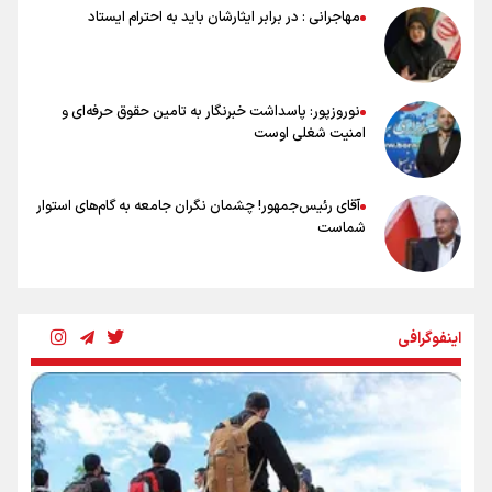
شاهرخی: اندازه داشته‌هایمان از بازار جام جهانی برداشت کردیم/ دودستی
مهاجرانی : در برابر ایثارشان باید به احترام ایستاد
سرنوشت صعود را به تیم‌های دیگر سپردیم
عالمی: جام جهانی از مرحله حذفی جان گرفت/ درباره شیوه بازی تیم ملی
نقد وجود دارد
نوروزپور: پاسداشت خبرنگار به تامین حقوق حرفه‌ای و
امنیت شغلی اوست
آقای رئیس‌جمهور! چشمان نگران جامعه به گام‌های استوار
شماست
چرخه تندروی در برابر آرمان مشروطه
اینفوگرافی
بنزین؛ تدبیری برای حفظ امنیت انرژی
«هورامان»؛ میراثی که جهان را شیفته کرد