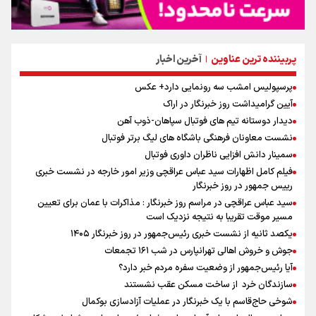
پربیننده ترین عناوین
آخرین اخبار
|
پرسپولیس امشب سه رونمایی دارد+ عکس
آیین گرامیداشت روز خبرنگار در اراک
دیدار دوستانه تیم های فوتبال سپاهان-ذوب آهن
نشست معاونان فرهنگی باشگاه های لیگ برتر فوتبال
سمینار دانش افزایی ناظران داوری فوتبال
فیلم کامل اظهارات سید عباس عراقچی وزیر امور خارجه در نشست خبری
رییس جمهور در روز خبرنگار
سید عباس عراقچی در مراسم روز خبرنگار : مذاکرات با عمان برای تعیین
مسیر موقت تقریبا به نتیجه نزدیک است
یکصد ثانیه از نشست خبری رئیس‌جمهور در روز خبرنگار ۱۴۰۵
جوش و خروش اهالی تهرانپارس در شب ۱۶۱ تجمعات
آیا رئیس‌جمهور از وضعیت سفره مردم خبر دارد؟
سازندگان خرد از ساخت مسکن عقب نشستند
شوخی حاج‌قاسم با یک خبرنگار در عملیات آزادسازی بوکمال