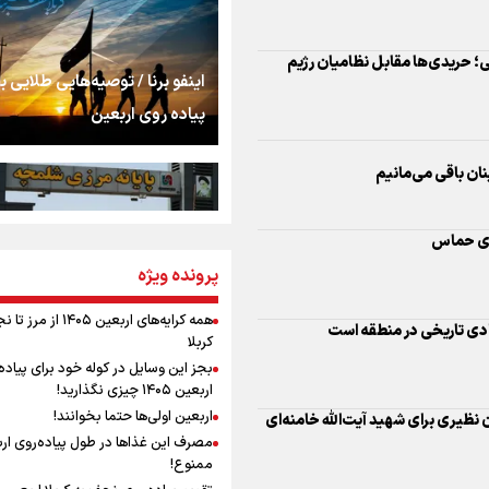
اشک
؛ حریدی‌ها مقابل نظامیان رژیم
جمله‌ای که بغض چها
اینفو برنا / توصیه‌هایی طلایی ب
را شکست؛ «آهای مردم، 
پیاده روی اربعین
تهران رفتند»
سه حسرتی که به دلم 
بنان باقی می‌مانیم
وی حماس
مومنِ مقتدرِ مظلوم
پرونده ویژه
اینفو برنا / جدول کامل فاصله م
شلمچه تا شهرهای زیارتی عراق
همه کرایه‌های اربعین ۱۴۰۵ از 
ادی تاریخی در منطقه است
کربلا
نگاه تمدنی رهبر شهید
بجز این وسایل در کوله خود برای پیاده
فضای مجازی
اربعین ۱۴۰۵ چیزی نگذارید!
اربعین اولی‌ها حتما بخوانند!
 نظیری برای شهید آیت‌الله خامنه‌ای
مصرف این غذاها در طول پیاده‌روی ار
رابطه کارگر و کارفرما د
ممنوع!
اینفو برنا/ میزان مالیات بر ارزش
اندیشه رهبر شهید: از 