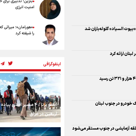
بنزین؛ تدبیری برای 
امنیت انرژی
«هورامان»؛ میراثی که
بیوت السیاد» گلوله‌باران شد
را شیفته کرد
شکستگیِ بزرگ؛ روایت
لبنان ارائه کرد
استخوان، یک نسل، ی
اینفوگرافی
توهم!
رسانه ملی و حق مردم
شنیدن صدای رئیس‌ج
ک خودرو در جنوب لبنان
اینفو برنا / ۴ مسیر اصلی پیا
روایت ایران از کنار مر
اربعین در عراق
طقه آزمایشی در جنوب مستقر می‌شود
از طلوع خیابان‌ها تا 