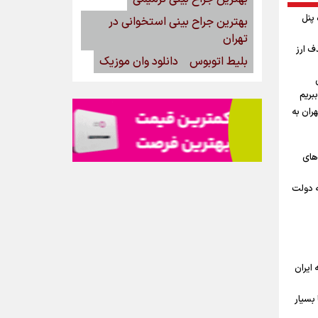
گاه پنل
بهترین جراح بینی استخوانی در
تهران
ف ارز
بلیط اتوبوس
دانلود وان موزیک
بریم
ران به
‌های
ه دولت
ه ایران
بسیار