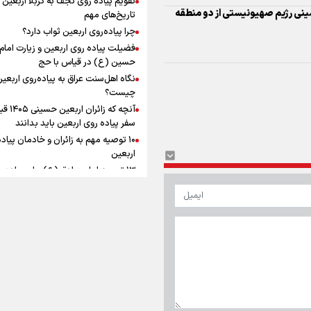
به زوجیت
افزوده چقدر است؟
نشینی رژیم صهیونیستی از دو منطقه
تاریخ‌های مهم
چرا پیاده‌روی اربعین ثواب دارد؟
فضیلت پیاده روی اربعین و زیارت امام
حسین (ع) در قیاس با حج
نگاه اهل‌سنت عراق به پیاده‌روی اربعی
اینفوبرنا/ سقف معافیت مالیاتی
چیست؟
آنچه که زائران ار
حقوق کارکنان دولت و بازنشست
سفر پیاده روی اربعین باید بدانند
در بودجه ۱۴۰۵ چقدر است؟
۱۰ توصیه مهم به زائران و خادمان پیاد
اربعین
۱۳ توصیه امام صادق (ع) برای پیاده‌ر
اربعین
۲۰ توصیه کاربردی برای شرکت در پیاد
اینفوبرنا/ حداقل حقوق
اربعین ۱۴۰۵
پاسخ به سه‌ شبهه درباره پیاده‌روی ارب
بازنشستگان کشوری و لشکری د
لایحه بودجه سال ۱۴۰۵ چقدر است؟