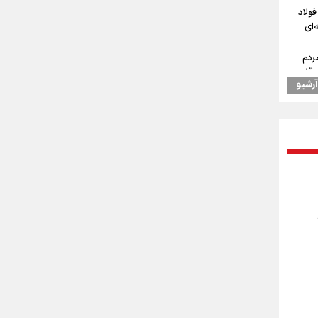
فولاد
‌ای
ردم
توقف
آرشیو
بزرگی
ن به
 همتای
ستان: دو میلیون و ۱۷۰ هزار تردد
رپایی
۱۰۰ موکب در مسیر
عات
 دادیم