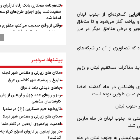
تفاهم‌نامه همکاری بانک رفاه کارگران و 
سفیددشت برای اجرای طرح‌های توسعه
یایی گسترده‌ای از جنوب لبنان
امضا شد
و بیاضه آغاز می‌شود و تا مناطق
وقتی از وفاق صحبت می‌کنم، منظورم م
جیر و برخی مناطق دیگر در مرز
هستند/ مسیر اصلاحات آغاز شده و م
نخواهد شد
پزشکیان: رهبر شهید سرمایه و پشتوانه 
ه که تصاویری از آن در شبکه‌های
برای ما بود
پیشنهاد سردبیر
گزارشی از ورود وزیر ورزش و جوانان ایرا
باکو برای امضای سند برنامه اجرایی با
ژوئیه میزبان دور جدید مذاکرات مستقیم لبنان و رژیم
آذربایجانی
مکان های زیارتی و مقدس شهر نجف
عماد احمدوند : نسخه نانویی برای حل
تاریخ و پیشینه شهر کاظمین عراق
بحران منابع آبی کشور
ی واشنگتن در ماه گذشته امضا
جاهای دیدنی بغداد عراق
رهبر شهید انقلاب: ادّعاهای دروغین
م میان طرفین بوده است.
رمز و رازهای عدد چهل و اربعین از زبان
آمریکایی‌ها باید افشا شود
کارشناسان مذهبی
 جنوب لبنان
استاندار خوز
تاریخچه حرم عسکرین (ع) در سامرا
در مرزهای شلمچه و چذابه ثبت شد / ب
مکان های زیارتی و مقدس شهر کربلا
ستی به جنوب لبنان در ماه مارس
هزار موکب در خوزستان و 
اهمیت پیاده‌روی اربعین در کلام علما
ی شد.
نجف تا کربلا
در روز اربعین بر کاروان اسرای کربلا چه
یحیی سریع: در عملیاتی گسترده تجم
صهیونیستی به جنوب لبنان در ماه
گذشت؟
نظامی وابسته به عربستان را هدف قرار