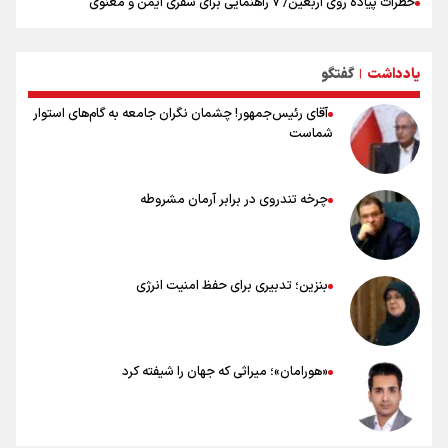
خطرات پیاده روی اربعین/ ۷ راهنمایی برای سفری ایمن و معنوی
۲۰ نکته دوستانه درباره پیاده روی اربعین و عراقی ها
بهترین ذکر در پیاده‌روی اربعین چیست؟
یادداشت
گفتگو
۸۰ توصیه کاربردی برای ۸۰ کیلومتر پیاده روی اربعین
|
آقای رئیس‌جمهور! چشمان نگران جامعه به گام‌های استوار
شماست
چرخه تندروی در برابر آرمان مشروطه
بنزین؛ تدبیری برای حفظ امنیت انرژی
«هورامان»؛ میراثی که جهان را شیفته کرد