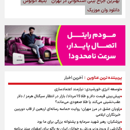
بهترین جراح بینی استخوانی در تهران
بلیط اتوبوس
دانلود وان موزیک
پربیننده ترین عناوین
آخرین اخبار
|
توسعه انرژی خورشیدی؛ نیازمند اعتمادسازی
پیش‌بینی قیمت دلار و طلا 15مرداد/ بازار در انتظار سیگنال هرمز / دلار
عقب‌نشینی می‌کند یا طلا صعودی می‌ماند؟
راویان عشق در مرز مهران؛ روایت حماسه‌ رسانه‌ای اربعین از قاب دوربین
خبرنگاران ایلامی
پزشکیان: رهبر شهید سرمایه و پشتوانه بزرگی برای ما بود
گزارشی از ورود وزیر ورزش و جوانان ایران به باکو برای امضای سند برنامه