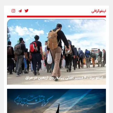
شکستگیِ بزرگ؛ روایتِ یک استخوان، یک نسل، یک توهم!
اینفوگرافی
رسانه ملی و حق مردم برای شنیدن صدای رئیس‌جمهوری
روایت ایران از کنار مردم
از طلوع خیابان‌ها تا غروب اشک
اینفو برنا / ۴ مسیر اصلی پیاده روی اربعین در عراق
جمله‌ای که بغض چهارماهه را شکست؛ «آهای مردم، آقا از
تهران رفتند»
سه حسرتی که به دلم ماند