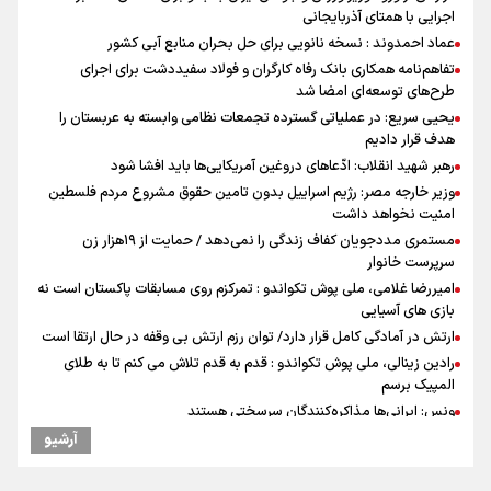
اجرایی با همتای آذربایجانی
عماد احمدوند : نسخه نانویی برای حل بحران منابع آبی کشور
تفاهم‌نامه همکاری بانک رفاه کارگران و فولاد سفیددشت برای اجرای
طرح‌های توسعه‌ای امضا شد
یحیی سریع: در عملیاتی گسترده تجمعات نظامی وابسته به عربستان را
هدف قرار دادیم
رهبر شهید انقلاب: ادّعاهای دروغین آمریکایی‌ها باید افشا شود
وزیر خارجه مصر: رژیم اسراییل بدون تامین حقوق مشروع مردم فلسطین
امنیت نخواهد داشت
مستمری مددجویان کفاف زندگی را نمی‌دهد / حمایت از ۱۹هزار زن‌
سرپرست خانوار
امیررضا غلامی، ملی پوش تکواندو : تمرکزم روی مسابقات پاکستان است نه
بازی های آسیایی
ارتش در آمادگی کامل قرار دارد/ توان رزم ارتش بی وقفه در حال ارتقا است
رادین زینالی، ملی پوش تکواندو : قدم به قدم تلاش می کنم تا به طلای
المپیک برسم
ونس: ایرانی‌ها مذاکره‌کنندگان سرسختی هستند
جابجایی مرکز ثقل اقتصاد جهان انجام شد/ فرصت طلایی برای اقتصاد
آرشیو
ایران +نمودار
شنیده شدن صدای ۲ انفجار در یک نفتکش در حال عبور از تنگه هرمز