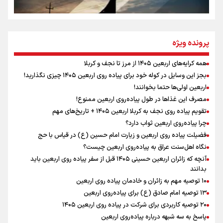
مومنِ مقتدرِ مظلوم
پرونده ویژه
همه کرایه‌های اربعین ۱۴۰۵ از مرز تا نجف و کربلا
اینفو برنا / توصیه‌هایی طلایی برای پیاده روی اربعین
بجز این وسایل در کوله خود برای پیاده روی اربعین ۱۴۰۵ چیزی نگذارید!
نگاه تمدنی رهبر شهید به فضای مجازی
اربعین اولی‌ها حتما بخوانند!
مصرف این غذاها در طول پیاده‌روی اربعین ممنوع!
تقویم پیاده روی نجف به کربلا اربعین ۱۴۰۵ + تاریخ‌های مهم
چرا پیاده‌روی اربعین ثواب دارد؟
رابطه کارگر و کارفرما در اندیشه رهبر شهید: از تضاد به
زوجیت
فضیلت پیاده روی اربعین و زیارت امام حسین (ع) در قیاس با حج
نگاه اهل‌سنت عراق به پیاده‌روی اربعین چیست؟
آنچه که زائران اربعین حسینی ۱۴۰۵ قبل از سفر پیاده روی اربعین باید
بدانند
۱۰ توصیه مهم به زائران و خادمان پیاده روی اربعین
اینفو برنا / جدول کامل فاصله مرز شلمچه تا شهرهای زیارتی
۱۳ توصیه امام صادق (ع) برای پیاده‌روی اربعین
۲۰ توصیه کاربردی برای شرکت در پیاده روی اربعین ۱۴۰۵
عراق
پاسخ به سه‌ شبهه درباره پیاده‌روی اربعین