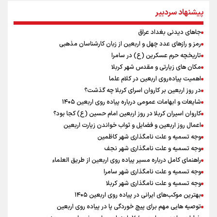
اردوی تیم ملی تکواندو
پیشنهاد سردبیر
دوچرخه‌سواری در کوهستان؛ جذاب اما بسیار خطرناک
جاهای دیدنی بغداد عراق
پالایشگاه بزرگ نفت روسیه هدف حمله قرار گرفت
رمز و رازهای عدد چهل و اربعین از زبان کارشناسان مذهبی
تاریخچه حرم عسکرین (ع) در سامرا
تاریخچه حرم عسکرین (ع) در سامرا
کانال ۱۴ رژیم اسرائیل: عوامل وابسته به ایران در خیابان‌های تل‌آویو قدم
می‌زنند
مکان های زیارتی و مقدس شهر کربلا
مهدی حاجی ‌موسایی، ملی‌پوش تکواندوی ایران : با تصمیم فدراسیون در
اهمیت پیاده‌روی اربعین در کلام علما
وزن جدیدی در مسابقات حاضر می شوم
در روز اربعین بر کاروان اسرای کربلا چه گذشت؟
ماهواره‌‌ها خسارت انفجار جبل‌علی امارت را لو دادند
شایعات و ابهامات عمومی درباره پیاده روی اربعین ۱۴۰۵
مسعود حجی زواره، مربی تیم ملی تکواندو : تیم جوان و آینده داری را در
کاروان اسیران کربلا در روز اربعین امام حسین (ع) کجا بود؟
اختیار داریم
اعمال روز اربعین و فضایل و ثواب خواندن زیارت اربعین
وجه تسمیه و علت نامگذاری شهر کاظمین
وجه تسمیه و علت نامگذاری شهر نجف
راهنمای کامل درباره مسیر پیاده روی اربعین از طریق العلماء
وجه تسمیه و علت نامگذاری شهر سامرا
وجه تسمیه و علت نامگذاری شهر کربلا
بهترین موکب‌های ایرانی در پیاده روی اربعین ۱۴۰۵
توصیه هایی مهم برای پیچ خوردگی پا در پیاده روی اربعین