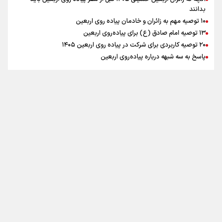
بدانند
۱۰ توصیه مهم به زائران و خادمان پیاده روی اربعین
اینفو برنا / جدول کامل فاصله مرز شلمچه تا شهرهای زیارتی
۱۳ توصیه امام صادق (ع) برای پیاده‌روی اربعین
۲۰ توصیه کاربردی برای شرکت در پیاده روی اربعین ۱۴۰۵
عراق
پاسخ به سه‌ شبهه درباره پیاده‌روی اربعین
تماس با ما
|
درباره ما
|
پیوندها
|
آرشیو
|
عضویت در خبرنامه
|
آب و هوا
|
اوقات شرعی
|
نظرسنجی
اینفو برنا/ میزان مالیات بر ارزش افزوده چقدر است؟
تمام حقوق برای خبرگزاری برنا محفوظ است. استفاده از مطالب با ذکر منبع
آزاد است
طراحی و تولید
"ایران سامانه"