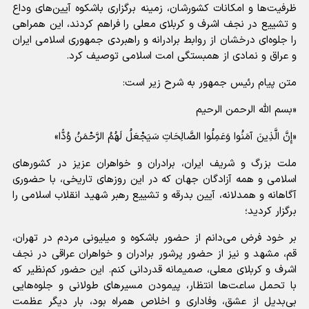
ظرفیت‌ها و امکانات کشورشان، زمینه برگزاری باشکوه آیین‌های وداع
و تشییع در نجف اشرف و کربلای معلی را فراهم کردند، این همراهی
را جلوه‌ای درخشان از روابط برادرانه و راهبردی جمهوری اسلامی ایران
و عراق و نمادی از همبستگی امت اسلامی توصیف کرد.
متن پیام رئیس جمهور به شرح زیر است:
«بسم الله الرحمن الرحیم
«إِنَّ الَّذِينَ آمَنُوا وَعَمِلُوا الصَّالِحَاتِ سَيَجْعَلُ لَهُمُ الرَّحْمَنُ وُدًّا»
ملت بزرگ و شریف ایران، برادران و خواهران عزیز در کشورهای
اسلامی و همه آزادگان جهان که در این روزهای تاریخی، با حضوری
آگاهانه و همدلانه، آیین بدرقه و تشییع رهبر شهید انقلاب اسلامی را
برگزار کردید؛
بر خود فرض می‌دانم از حضور باشکوه و میلیونی مردم در تهران،
قم، مشهد و نیز از حضور پرشور برادران و خواهران عراقی در نجف
اشرف و کربلای معلی، صمیمانه قدردانی کنم. این حضور کم‌نظیر که
با تحمل ساعت‌ها انتظار، پیمودن مسیرهای طولانی و جلوه‌هایی
بی‌بدیل از عشق، وفاداری و اخلاص همراه بود، بار دیگر عظمت