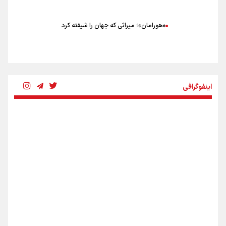
«هورامان»؛ میراثی که جهان را شیفته کرد
شکستگیِ بزرگ؛ روایتِ یک استخوان، یک نسل، یک توهم!
اینفوگرافی
رسانه ملی و حق مردم برای شنیدن صدای رئیس‌جمهوری
روایت ایران از کنار مردم
از طلوع خیابان‌ها تا غروب اشک
اینفو برنا / ۴ مسیر اصلی پیاده روی اربعین در عراق