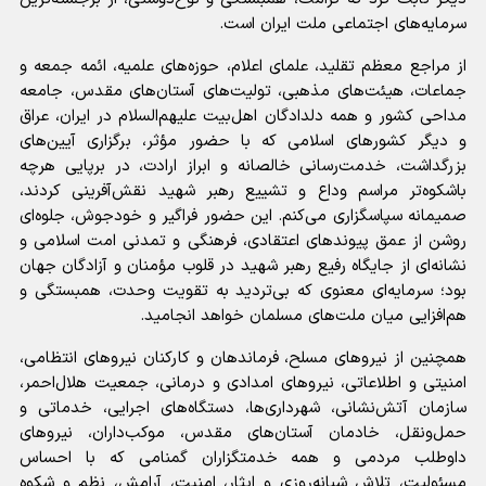
سرمایه‌های اجتماعی ملت ایران است.
از مراجع معظم تقلید، علمای اعلام، حوزه‌های علمیه، ائمه جمعه و
جماعات، هیئت‌های مذهبی، تولیت‌های آستان‌های مقدس، جامعه
مداحی کشور و همه دلدادگان اهل‌بیت علیهم‌السلام در ایران، عراق
و دیگر کشورهای اسلامی که با حضور مؤثر، برگزاری آیین‌های
بزرگداشت، خدمت‌رسانی خالصانه و ابراز ارادت، در برپایی هرچه
باشکوه‌تر مراسم وداع و تشییع رهبر شهید نقش‌آفرینی کردند،
صمیمانه سپاسگزاری می‌کنم. این حضور فراگیر و خودجوش، جلوه‌ای
روشن از عمق پیوندهای اعتقادی، فرهنگی و تمدنی امت اسلامی و
نشانه‌ای از جایگاه رفیع رهبر شهید در قلوب مؤمنان و آزادگان جهان
بود؛ سرمایه‌ای معنوی که بی‌تردید به تقویت وحدت، همبستگی و
هم‌افزایی میان ملت‌های مسلمان خواهد انجامید.
همچنین از نیروهای مسلح، فرماندهان و کارکنان نیروهای انتظامی،
امنیتی و اطلاعاتی، نیروهای امدادی و درمانی، جمعیت هلال‌احمر،
سازمان آتش‌نشانی، شهرداری‌ها، دستگاه‌های اجرایی، خدماتی و
حمل‌ونقل، خادمان آستان‌های مقدس، موکب‌داران، نیروهای
داوطلب مردمی و همه خدمتگزاران گمنامی که با احساس
مسئولیت، تلاش شبانه‌روزی و ایثار، امنیت، آرامش، نظم و شکوه