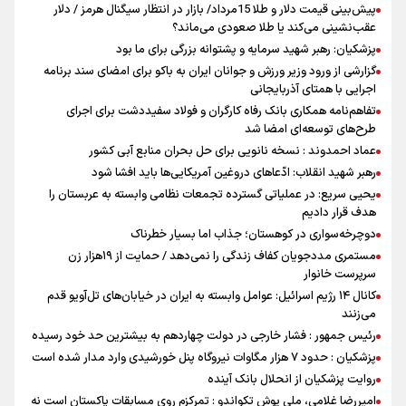
پیش‌بینی قیمت دلار و طلا 15مرداد/ بازار در انتظار سیگنال هرمز / دلار
عقب‌نشینی می‌کند یا طلا صعودی می‌ماند؟
پزشکیان: رهبر شهید سرمایه و پشتوانه بزرگی برای ما بود
گزارشی از ورود وزیر ورزش و جوانان ایران به باکو برای امضای سند برنامه
اجرایی با همتای آذربایجانی
تفاهم‌نامه همکاری بانک رفاه کارگران و فولاد سفیددشت برای اجرای
طرح‌های توسعه‌ای امضا شد
عماد احمدوند : نسخه نانویی برای حل بحران منابع آبی کشور
رهبر شهید انقلاب: ادّعاهای دروغین آمریکایی‌ها باید افشا شود
یحیی سریع: در عملیاتی گسترده تجمعات نظامی وابسته به عربستان را
هدف قرار دادیم
دوچرخه‌سواری در کوهستان؛ جذاب اما بسیار خطرناک
مستمری مددجویان کفاف زندگی را نمی‌دهد / حمایت از ۱۹هزار زن‌
سرپرست خانوار
کانال ۱۴ رژیم اسرائیل: عوامل وابسته به ایران در خیابان‌های تل‌آویو قدم
می‌زنند
رئیس جمهور : فشار خارجی در دولت چهاردهم به بیشترین حد خود رسیده
پزشکیان : حدود ۷ هزار مگاوات نیروگاه پنل خورشیدی وارد مدار شده است
روایت پزشکیان از انحلال بانک آینده
امیررضا غلامی، ملی پوش تکواندو : تمرکزم روی مسابقات پاکستان است نه