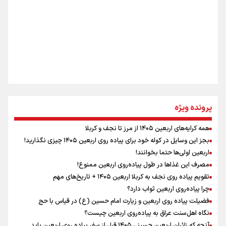
جمله‌ای که بغض چهارماهه را شکست؛ «آهای مردم، آقا از
تهران رفتند»
سه حسرتی که به دلم ماند
مومنِ مقتدرِ مظلوم
پرونده ویژه
همه کرایه‌های اربعین ۱۴۰۵ از مرز تا نجف و کربلا
اینفو برنا / توصیه‌هایی طلایی برای پیاده روی اربعین
بجز این وسایل در کوله خود برای پیاده روی اربعین ۱۴۰۵ چیزی نگذارید!
نگاه تمدنی رهبر شهید به فضای مجازی
اربعین اولی‌ها حتما بخوانند!
مصرف این غذاها در طول پیاده‌روی اربعین ممنوع!
تقویم پیاده روی نجف به کربلا اربعین ۱۴۰۵ + تاریخ‌های مهم
چرا پیاده‌روی اربعین ثواب دارد؟
رابطه کارگر و کارفرما در اندیشه رهبر شهید: از تضاد به
زوجیت
فضیلت پیاده روی اربعین و زیارت امام حسین (ع) در قیاس با حج
نگاه اهل‌سنت عراق به پیاده‌روی اربعین چیست؟
آنچه که زائران اربعین حسینی ۱۴۰۵ قبل از سفر پیاده روی اربعین باید