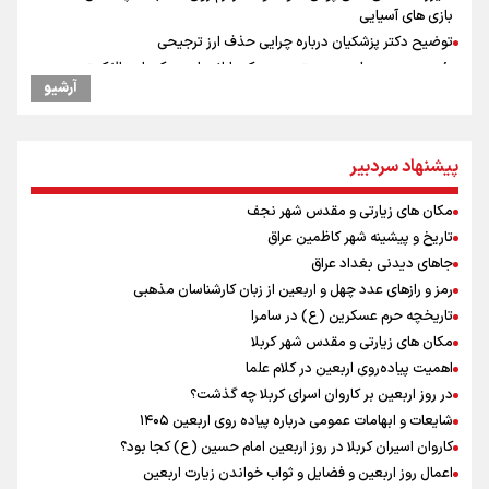
بازی های آسیایی
توضیح دکتر پزشکیان درباره چرایی حذف ارز ترجیحی
رئیس جمهور : باید به سمتی برویم که یارانه‌های دهک‌های بالا کمتر و به
آرشیو
دهک‌های پایین پرداخت شود
رادین زینالی، ملی پوش تکواندو : قدم به قدم تلاش می کنم تا به طلای
المپیک برسم
پیشنهاد سردبیر
ونس: ایرانی‌ها مذاکره‌کنندگان سرسختی هستند
جابجایی مرکز ثقل اقتصاد جهان انجام شد/ فرصت طلایی برای اقتصاد
مکان های زیارتی و مقدس شهر نجف
ایران +نمودار
تاریخ و پیشینه شهر کاظمین عراق
پزشکیان : قطار چابهار - زاهدان در هفته دولت به بهره‌برداری می‌رسد
جاهای دیدنی بغداد عراق
شنیده شدن صدای ۲ انفجار در یک نفتکش در حال عبور از تنگه هرمز
رمز و رازهای عدد چهل و اربعین از زبان کارشناسان مذهبی
رئیس جمهور : اتصال شهرهای اطراف تهران به مترو در دستور کار است
تاریخچه حرم عسکرین (ع) در سامرا
اردوی تیم ملی تکواندو
مکان های زیارتی و مقدس شهر کربلا
رئیس جمهور : در کنار گسترش فضاهای آموزشی، باید کیفیت آموزش را هم
بالا ببریم
اهمیت پیاده‌روی اربعین در کلام علما
در روز اربعین بر کاروان اسرای کربلا چه گذشت؟
شایعات و ابهامات عمومی درباره پیاده روی اربعین ۱۴۰۵
کاروان اسیران کربلا در روز اربعین امام حسین (ع) کجا بود؟
اعمال روز اربعین و فضایل و ثواب خواندن زیارت اربعین