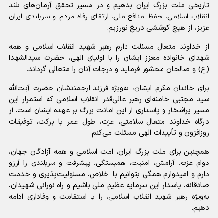
تاریخی ملت بزرگ ایران بدهیم و در مسیر تحقق آرمان‌های بلند
انقلاب اسلامی، حفظ منافع ملی، ارتقای رفاه مردم و سربلندی ایران
عزیز، از هیچ کوششی دریغ نورزیم.
از خداوند متعال مسئلت دارم رهبر شهید انقلاب اسلامی و همه
شهدای خانواده معزز ایشان را با اولیای الهی، حضرت سیدالشهدا
(ع) و صالحان محشور فرماید و درجات آنان را متعالی گرداند.
برای خاندان مکرم ایشان، به‌ویژه فرزند ارجمندشان حضرت آیت‌الله
سید مجتبی خامنه‌ای رهبر عالی‌قدر انقلاب اسلامی که استمرار این
مسیر پرافتخار و پاسداری از این امانت بزرگ بر عهده ایشان است، از
درگاه خداوند متعال سلامتی، عزت، طول عمر با برکت، توفیقات
روزافزون و تأییدات الهی مسئلت می‌کنم.
همچنین برای ملت بزرگ ایران، امت اسلامی و همه آزادگان جهان،
دوام عزت، آرامش، امنیت، همبستگی، پیشرفت و سربلندی را آرزو
دارم و امیدوارم همگی بتوانیم با اخلاص، مسئولیت‌پذیری و خدمت
صادقانه، پاسدار این سرمایه عظیم ملی باشیم و راه نورانی شهیدان،
به‌ویژه رهبر شهید انقلاب اسلامی، را با استقامت و وفاداری ادامه
دهیم.