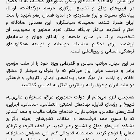
بین‌المللی، نهادها و هیأت‌های رسمی کشورهای مختلف که با حضور
در آیین‌های وداع و تشییع، برگزاری مراسم بزرگداشت، ارسال
پیام‌های تسلیت و ابراز همدردی، در اندوه فقدان رهبر شهید با ملت
ایران همراه شدند، صمیمانه سپاسگزارم. این همدلی صادقانه و
احترام گسترده، بیانگر جایگاه ممتاز، نفوذ معنوی و محبوبیت آن
شخصیت بزرگ در میان ملت‌ها و آزادگان جهان و سرمایه‌ای
ارزشمند برای تحکیم مناسبات دوستانه و توسعه همکاری‌های
فرهنگی، انسانی و بین‌المللی است.
در این میان، مراتب سپاس و قدردانی ویژه خود را از ملت مؤمن،
برادر و دوست عراق ابراز می‌کنم که با بدرقه‌ای سرشار از عشق،
اخلاص و ارادت، بار دیگر عمق پیوندهای ایمانی، تاریخی و فرهنگی
دو ملت ایران و عراق را به زیباترین شکل به نمایش گذاشتند.
همچنین لازم می‌دانم از دولت جمهوری عراق، مسئولان عالی‌رتبه،
شیوخ و رؤسای قبایل، نهادهای امنیتی، انتظامی، خدماتی، اجرایی،
آستان‌های مقدس، موکب‌داران، خادمان عتبات عالیات و همه کسانی
که با بسیج همه ظرفیت‌ها و امکانات کشورشان، زمینه برگزاری
باشکوه آیین‌های وداع و تشییع رهبر شهید در نجف اشرف و کربلای
معلی را فراهم کردند، صمیمانه قدردانی کنم. این همراهی مسئولانه،