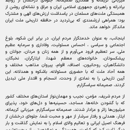
میزبانی کریمانه و همکاری صمیمانه، جلوه‌ای درخشان از روابط
برادرانه و راهبردی جمهوری اسلامی ایران و عراق و نشانه‌ای روشن از
همبستگی ملت‌های مسلمان در پاسداشت ارزش‌های الهی و مشترک
بود؛ همراهی ارزشمندی که بی‌تردید در حافظه تاریخی ملت ایران
ماندگار خواهد ماند.
اینجانب، به عنوان خدمتگزار مردم ایران، در برابر این شکوه، بلوغ
اجتماعی و سیاسی ، احساس مسئولیت، وفاداری و سرمایه عظیم
ملی، سر تعظیم فرود می‌آورم و از همه زنان و مردان، جوانان و
پیشکسوتان، خانواده‌های معظم شهدا، ایثارگران، نخبگان،
دانشگاهیان، روحانیون، اصناف، اقوام، پیروان مذاهب مختلف و
همه آحاد ملت که با حضوری مسئولانه، باشکوه و همدلانه، این
آیین تاریخی را به نمادی از وحدت، انسجام و اقتدار ملی تبدیل
کردند، صمیمانه سپاسگزارم.
از مردم شریف، مؤمن، نجیب و مهمان‌نواز استان‌های مختلف کشور
که با گشودن خانه‌ها، مساجد، حسینیه‌ها و دل‌های خود، پذیرای
میلیون‌ها زائر و عزادار شدند، صمیمانه سپاسگزارم. میزبانی کریمانه،
ایثار، همدلی و رفتار سرشار از مهر و محبت شما، جلوه‌ای درخشان از
فرهنگ اصیل ایرانی و تعالیم والای اسلام را به نمایش گذاشت و بار
دیگر ثابت کرد که کرامت، همبستگی و نوع‌دوستی، از برجسته‌ترین