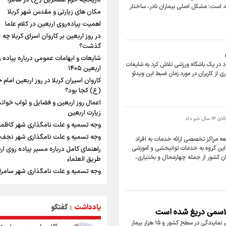
تاریخچه حرم عسکرین (ع) در سامرا
قد است: مشکل اصلی بیماران نادر، ساختار
ارتش بی وقفه در حال ارتقا است
مکان های زیارتی و مقدس شهر کربلا
رادین زینالی، ملی پوش تکواندو : قدم ب
اهمیت پیاده‌روی اربعین در کلام علما
تلاش می کنم تا به طلای المپیک برسم
در روز اربعین بر کاروان اسرای کربلا چه
ونس: ایرانی‌ها مذاکره‌کنندگان سرسختی
گذشت؟
هستند
شایعات و ابهامات عمومی درباره پیاده 
د در یک باشگاه ورزشی تلاش کرد به شایعات
جابجایی مرکز ثقل اقتصاد جهان انجام
اربعین ۱۴۰۵
ز کاربران در مورد زمان ضبط این ویدئو
فرصت طلایی برای اقتصاد ایران +نمودا
کاروان اسیران کربلا در روز اربعین امام
شنیده شدن صدای ۲ انفجار در ی
(ع) کجا بود؟
در حال عبور از تنگه هرمز
اعمال روز اربعین و فضایل و ثواب خوان
اردوی تیم ملی تکواندو
زیارت اربعین
ر داد
پالایشگاه بزرگ نفت روسیه هدف حمله ق
وجه تسمیه و علت نامگذاری شهر کاظم
گرفت
وجه تسمیه و علت نامگذاری شهر نجف
عه مراکز تخصصی ارائه خدمات به افراد
تاریخچه حرم عسکرین (ع) در سامرا
ت: با توجه به نیاز این گروه به خدمات توانبخشی و آموزشی
راهنمای کامل درباره مسیر پیاده روی ارب
ماهواره‌‌ها خسارت انفجار جبل‌علی امارت 
‌بینی می‌شود در سال جاری مراکز جدیدی در دست‌کم ۶ استان کشور از جمله چهارمحال و بختیاری،
طریق العلماء
دادند
وجه تسمیه و علت نامگذاری شهر سامرا
رهبر شهید انقلاب: ادّعاهای دروغین آمری
وجه تسمیه و علت نامگذاری شهر کربلا
باید افشا شود
بهترین موکب‌های ایرانی در پیاده روی ا
مهدی حاجی ‌موسایی، ملی‌پوش تکواند
۱۴۰۵
یادداشت
گفتگو
|
ایران : با تصمیم فدراسیون در وزن جد
الاسمی دریغ شده است
توصیه هایی مهم برای پیچ خوردگی پا در
مسابقات حاضر می شوم
برنا - گروه اجتماعی؛ مدیرعامل کانون هموفیلی ایران با بیان اینکه ۳۲ دفتر نمایندگی در سطح کشور و ۱۵ هزار بیمار