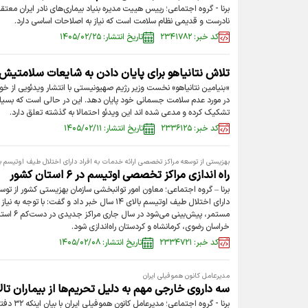
برنا - گروه اجتماعی؛ رییس هییت مدیره بنیاد بیماری‌های نادر ایران معت
نادرست و قدیمی نظام سلامت است که نیاز به اصلاحات اساسی دارد.
کد خبر: ۲۳۴۱۷۸۲
تاریخ انتشار: ۱۴۰۵/۰۲/۲۵
تلاش نتانیاهو برای پایان دادن به شایعات سلامتیش
«بنیامین نتانیاهو» نخست وزیر رژیم صهیونیستی با انتشار ویدئویی از خو
در مورد عدم سلامت جسمانی خود پایان دهد. این در حالی است که بسیاری ا
تشکیک کرده و مدعی شده اند این ویدئو احتمالا به گذشته تعلق دارد.
کد خبر: ۲۳۳۶۱۲۵
تاریخ انتشار: ۱۴۰۵/۰۲/۱۱
بهزیستی از توسعه مراکز تخصصی ارائه خدمات به افراد دارای اختلال طیف اوتیسم بالای ۱۴ سال خب
راه اندازی مراکز تخصصی اوتیسم در ۶ استان کشور
برنا – گروه اجتماعی؛ معاون امور توانبخشی سازمان بهزیستی کشور از توس
دارای اختلال طیف اوتیسم بالای ۱۴ سال خبر داد و گف
مستمر، پیش
خراسان رضوی، کرمانشاه و کردستان راه‌اندازی شود.
کد خبر: ۲۳۳۴۷۲۱
تاریخ انتشار: ۱۴۰۵/۰۲/۰۸
مدیرعامل کانون هموفیلی ایران
سه داروی خارجی مهم به دلیل تحریم‌ها از بیماران ت