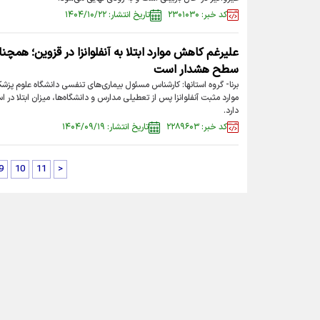
کد خبر: ۲۳۰۱۰۳۰
تاریخ انتشار: ۱۴۰۴/۱۰/۲۲
علیرغم کاهش موارد ابتلا به آنفلوانزا در قزوین؛ همچن
سطح هشدار است
برنا- گروه استانها: کارشناس مسئول بیماری‌های تنفسی دانشگاه علوم پز
موارد مثبت آنفلوانزا پس از تعطیلی مدارس و دانشگاه‌ها، میزان ابتلا در 
دارد.
کد خبر: ۲۲۸۹۶۰۳
تاریخ انتشار: ۱۴۰۴/۰۹/۱۹
9
10
11
>
تماس با ما
|
درباره ما
|
پیوندها
|
آرشیو
|
عضویت در خبرنامه
|