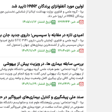
اولین مورد آنفلوانزای پرندگان H۹N۲ تایید شد
برنا - گروه‌ علمی و فناوری: وزارت بهداشت ایتالیا از شناسایی نخستین مورد
پرندگان H9N2 در اروپا خبر داد.
کد خبر: ۲۳۲۶۲۴۴
تاریخ انتشار: ۱۴۰۵/۰۱/۱۲
امیدی تازه در مقابله با سپسیس؛ داروی جدید جان بی
برنا – گروه علمی و فناوری
درمان سپسیس یکی از کشنده‌ترین بیماری‌های جهان را متحول کند.
کد خبر: ۲۳۰۴۰۵۸
تاریخ انتشار: ۱۴۰۴/۱۱/۰۴
بررسی سابقه بیماری ها، در ویزیت پیش از بیهوشی
برنا - گروه اجتماعی؛ عضو هیات علمی گروه بیهوشی دانشگاه علوم پزشکی 
از بیهوشی در تجربه یک بیهوشی ایمن گفت: به ویژه انجام این ویزیت د
فرصت زمانی کافی برای پیگیری کامل وضعیت بیمار و برنامه ریزی در زمینه
کد خبر: ۲۳۰۲۴۲۹
تاریخ انتشار: ۱۴۰۴/۱۰/۲۹
سند ملی پیشگیری و کنترل بیماری‌های غیرواگیر در حا
برنا - گروه اجتماعی؛ رییس پژوهشگاه علوم غدد و متابولیسم دانشگاه عل
مصنوعی در ارتقای عدالت سلامت در حوزه بیماری های غیرواگیر گفت: سن
غیرواگیر در حال بازبینی است و به زودی نهایی می‌شود.