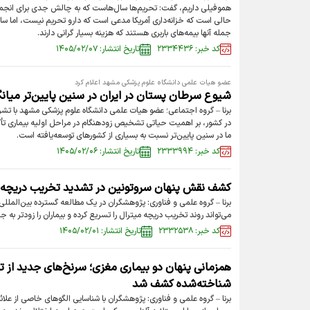
هموفیلی داریم، گفت: تحریم‌ها سال‌هاست که به چالش جدی برای انجمن
حالی است که خزانه‌داری آمریکا مدعی است که دارو تحریم نیست، اما سایر 
جمله آنها بیمه‌های باربری هستند که هزینه بسیار گرانی دارند.
کد خبر: ۲۳۳۴۴۳۶
تاریخ انتشار: ۱۴۰۵/۰۲/۰۷
عضو هیات علمی دانشگاه علوم پزشکی مشهد اعلام کرد
شیوع سرطان پستان در ایران در سنین پایین‌تر میان
برنا – گروه اجتماعی؛ عضو هیات علمی دانشگاه علوم پزشکی مشهد با 
در کشور، بر اهمیت حیاتی تشخیص زودهنگام در مراحل اولیه بیماری تأکید
ما در سنین پایین‌تر نسبت به بسیاری از کشور‌های توسعه‌یافته است.
کد خبر: ۲۳۳۳۹۹۴
تاریخ انتشار: ۱۴۰۵/۰۲/۰۶
کشف نقش پنهان سروتونین در تشدید تخریب دریچه 
برنا – گروه علمی و فناوری: پژوهشگران در یک مطالعه گسترده بین‌المللی
می‌تواند روند تخریب دریچه میترال را تسریع کرده و بیماران را زودتر به ج
کد خبر: ۲۳۳۲۵۳۸
تاریخ انتشار: ۱۴۰۵/۰۲/۰۱
همزمانی پنهان دو بیماری مغزی؛ سرنخ‌های جدید از تر
شناخته‌شده کشف شد
برنا – گروه علمی و فناوری: پژوهشگران با شناسایی الگو‌های خاصی از علا