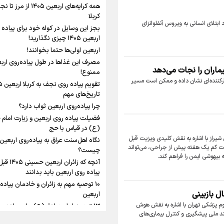
شلمچه تا شهرهای زیارتی عراق
همه کرایه‌های اربعین ۱۴۰۵ از مر
کربلا
 ابتلای انسانی به ویروس آنفلوانزای
نگاه تمدنی رهبر شهید
بجز این وسایل در کوله خود برای پیاده 
فضای مجازی
اربعین ۱۴۰۵ چیزی نگذارید!
اربعین اولی‌ها حتما بخوانند!
مصرف این غذاها در طول پیاده‌روی ارب
ماران را نجات می‌دهد
رابطه کارگر و کارفرما در
ممنوع!
اینفو برنا/ میزان مالیات بر ارزش
اندیشه رهبر شهید: از 
: آزمایش بالینی داروی STC ۳۱۴۱ نتایج امیدوارکننده‌ای نشان داده و ممکن است مسیر
افزوده چقدر است؟
به زوجیت
تاریخ‌های مهم
چرا پیاده‌روی اربعین ثواب دارد؟
فضیلت پیاده روی اربعین و زیارت امام
(ع) در قیاس با حج
شیراز با اشاره به نقش کلیدی ویزیت قبل
نگاه اهل‌سنت عراق به پیاده‌روی اربعین
ست کم یک هفته پیش از جراحی، می‌تواند
اینفوبرنا/ سقف معافیت مالیاتی
چیست؟
 بیهوشی ایمن را فراهم کند.
آنچه که زائران 
حقوق کارکنان دولت و بازنشست
پیاده روی اربعین باید بدانند
در بودجه ۱۴۰۵ چقدر است؟
۱۰ توصیه مهم به زائران و خادمان پیاده
ل بازبینی
اربعین
وم پزشکی تهران با اشاره به نقش هوش
۱۳ توصیه امام صادق (ع) برای پیاده‌رو
د ملی پیشگیری و کنترل بیماری‌های
اربعین