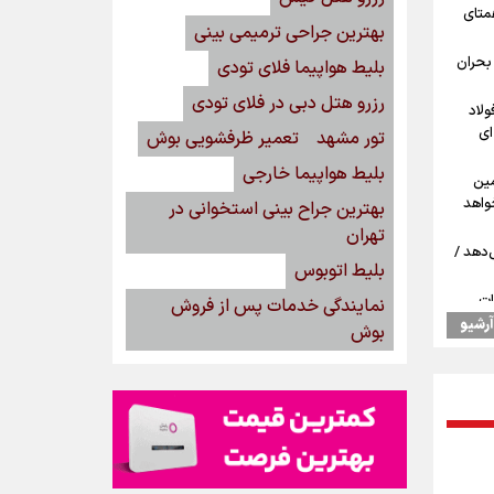
همتای
بهترین جراحی ترمیمی بینی
بحران
بلیط هواپیما فلای تودی
رزرو هتل دبی در فلای تودی
ولاد
ای
تور مشهد
تعمیر ظرفشویی بوش
بلیط هواپیما خارجی
مین
واهد
بهترین جراح بینی استخوانی در
تهران
دهد /
بلیط اتوبوس
ات
نمایندگی خدمات پس از فروش
دادیم
آرشیو
بوش
 با
ا تکرار
کزم
ی
م