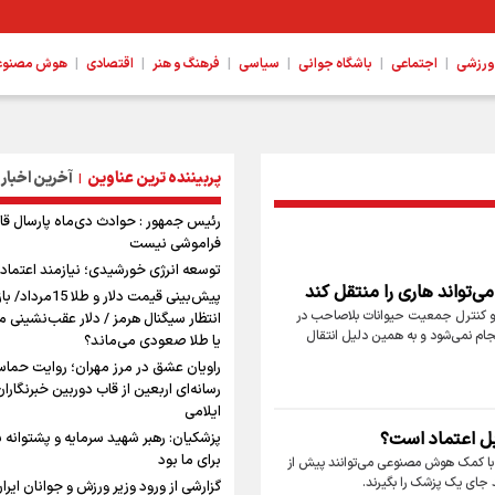
|
|
|
|
|
|
ورزشی
اجتماعی
باشگاه جوانی
سیاسی
فرهنگ و هنر
اقتصادی
هوش مصنوعی،
پربیننده ترین عناوین
آخرین اخبار
|
رئیس جمهور : حوادث دی‌ماه پارسال قا
فراموشی نیست
توسعه انرژی خورشیدی؛ نیازمند اعتماد
واند هاری را منتقل کند
پیش‌بینی قیمت دلار و طلا 15م
 و کنترل جمعیت حیوانات بلاصاحب در
انتظار سیگنال هرمز / دلار عقب‌نشینی م
جام نمی‌شود و به همین دلیل انتقال
یا طلا صعودی می‌ماند؟
راویان عشق در مرز مهران؛ روایت حماسه
رسانه‌ای اربعین از قاب دوربین خبرنگاران
ایلامی
بل اعتماد است؟
پزشکیان: رهبر شهید سرمایه و پشتوانه ب
برای ما بود
 با کمک هوش مصنوعی می‌توانند پیش از
ند جای یک پزشک را بگیرند.
گزارشی از ورود وزیر ورزش و جوانان ایران