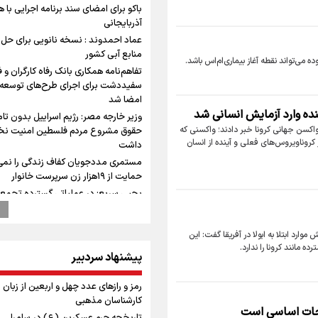
باکو برای امضای سند برنامه اجرایی با 
آذربایجانی
عماد احمدوند : نسخه نانویی برای حل 
منابع آبی کشور
ه می‌تواند نقطه آغاز بیماری‌ام‌اس باشد.
تفاهم‌نامه همکاری بانک رفاه کارگران و ف
سفیددشت برای اجرای طرح‌های توسعه‌
امضا شد
ده وارد آزمایش انسانی شد
وزیر خارجه مصر: رژیم اسراییل بدون تا
اکسن جهانی کرونا خبر دادند؛ واکسنی که
حقوق مشروع مردم فلسطین امنیت نخ
کروناویروس‌های فعلی و آینده از انسان
داشت
مستمری مددجویان کفاف زندگی را نمی‌
حمایت از ۱۹هزار زن‌ سرپرست خانوار
یحیی سریع: در عملیاتی گسترده تجمع
نظامی وابسته به عربستان را هدف قرار 
ازهوش مصنوعی تا طلای مجازی/ شجیع:
موارد ابتلا به ابولا در آفریقا گفت: این
نگاه بدبینانه هم نتایج هانگژو را در ناگوی
ه مانند کرونا را ندارد.
می‌کنیم+ فیلم
پیشنهاد سردبیر
امیررضا غلامی، ملی پوش تکواندو : تمر
روی مسابقات پاکستان است نه بازی ها
رمز و رازهای عدد چهل و اربعین از زبان
آسیایی
کارشناسان مذهبی
احات اساسی است
ارتش در آمادگی کامل قرار دارد/ توان رز