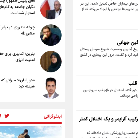
آقای رئیس‌جمهور! چش
روی اربعین
‌های بیماران خاص تبدیل شده، این در
مسعود حجی زواره، مربی تیم ملی تکوان
نگران جامعه به گام‌ها
خطرات پیاده روی اربعین/ ۷ راهنم
تحریم‌ها موانعی را ایجاد می‌کند که از
تیم جوان و آینده داری را در اختیار داریم
استوار شماست
سفری ایمن و معنوی
۲۰ نکته دوستانه درباره پیاده روی اربعی
چرخه تندروی در برابر 
عراقی ها
مشروطه
بهترین ذکر در پیاده‌روی اربعین چیست
گین جهانی
۸۰ توصیه کاربردی برای ۸۰ کیلو
اربعین
تشریح آخرین وضعیت شیوع سرطان پستان
بنزین؛ تدبیری برای ح
 کرد و گفت:، بروز این بیماری در کشور
توصیه های کاربردی برای زائران در پیاده
امنیت انرژی
اربعین
«هورامان»؛ میراثی که 
قلب
شیفته کرد
 دریافتند اختلال در بازجذب سروتونین
راحی برساند.
شکستگیِ بزرگ؛ روایتِ
استخوان، یک نسل، ی
اینفوگرافی
کیب آلزایمر و یک اختلال کمتر
توهم!
ئم عصب‌روان‌پزشکی نشان داده‌اند که
رسانه ملی و حق مردم 