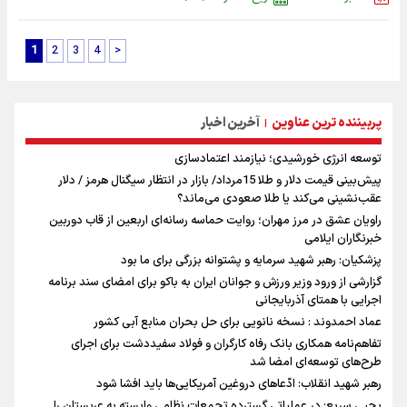
1
2
3
4
>
پربیننده ترین عناوین
آخرین اخبار
|
توسعه انرژی خورشیدی؛ نیازمند اعتمادسازی
پیش‌بینی قیمت دلار و طلا 15مرداد/ بازار در انتظار سیگنال هرمز / دلار
عقب‌نشینی می‌کند یا طلا صعودی می‌ماند؟
راویان عشق در مرز مهران؛ روایت حماسه‌ رسانه‌ای اربعین از قاب دوربین
خبرنگاران ایلامی
پزشکیان: رهبر شهید سرمایه و پشتوانه بزرگی برای ما بود
گزارشی از ورود وزیر ورزش و جوانان ایران به باکو برای امضای سند برنامه
اجرایی با همتای آذربایجانی
عماد احمدوند : نسخه نانویی برای حل بحران منابع آبی کشور
تفاهم‌نامه همکاری بانک رفاه کارگران و فولاد سفیددشت برای اجرای
طرح‌های توسعه‌ای امضا شد
رهبر شهید انقلاب: ادّعاهای دروغین آمریکایی‌ها باید افشا شود
یحیی سریع: در عملیاتی گسترده تجمعات نظامی وابسته به عربستان را