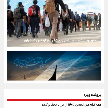
روایت ایران از کنار مردم
از طلوع خیابان‌ها تا غروب اشک
اینفو برنا / ۴ مسیر اصلی پیاده روی اربعین در عراق
جمله‌ای که بغض چهارماهه را شکست؛ «آهای مردم، آقا از
تهران رفتند»
سه حسرتی که به دلم ماند
مومنِ مقتدرِ مظلوم
پرونده ویژه
همه کرایه‌های اربعین ۱۴۰۵ از مرز تا نجف و کربلا
اینفو برنا / توصیه‌هایی طلایی برای پیاده روی اربعین