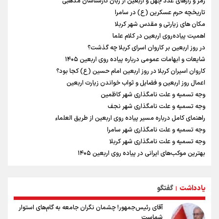
رمز و رازهای عدد چهل و اربعین از زبان کارشناسان مذهبی
پزشکیان : حدود ۷ هزار مگاوات نیروگاه پنل خورشیدی وارد مدار شده است
تاریخچه حرم عسکرین (ع) در سامرا
روایت پزشکیان از انحلال بانک آینده
مکان های زیارتی و مقدس شهر کربلا
تاریخچه حرم عسکرین (ع) در سامرا
اهمیت پیاده‌روی اربعین در کلام علما
مهدی حاجی ‌موسایی، ملی‌پوش تکواندوی ایران : با تصمیم فدراسیون در
وزن جدیدی در مسابقات حاضر می شوم
در روز اربعین بر کاروان اسرای کربلا چه گذشت؟
شایعات و ابهامات عمومی درباره پیاده روی اربعین ۱۴۰۵
کاروان اسیران کربلا در روز اربعین امام حسین (ع) کجا بود؟
اعمال روز اربعین و فضایل و ثواب خواندن زیارت اربعین
وجه تسمیه و علت نامگذاری شهر کاظمین
وجه تسمیه و علت نامگذاری شهر نجف
راهنمای کامل درباره مسیر پیاده روی اربعین از طریق العلماء
وجه تسمیه و علت نامگذاری شهر سامرا
وجه تسمیه و علت نامگذاری شهر کربلا
بهترین موکب‌های ایرانی در پیاده روی اربعین ۱۴۰۵
توصیه هایی مهم برای پیچ خوردگی پا در پیاده روی اربعین
خطرات پیاده روی اربعین/ ۷ راهنمایی برای سفری ایمن و معنوی
یادداشت
گفتگو
۲۰ نکته دوستانه درباره پیاده روی اربعین و عراقی ها
|
آقای رئیس‌جمهور! چشمان نگران جامعه به گام‌های استوار
شماست