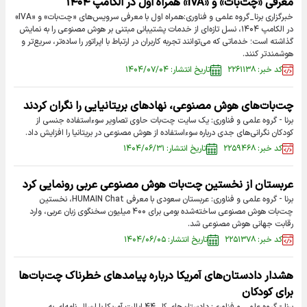
معرفی «چت‌بات» و «IVA» همراه اول در الکامپ ۱۴۰۴
خبرگزاری برنا_گروه علمی و فناوری:همراه اول با معرفی سرویس‌های «چت‌بات» و «IVA»
در الکامپ ۱۴۰۴، نسل تازه‌ای از خدمات پشتیبانی مبتنی بر هوش مصنوعی را به نمایش
گذاشته است؛ خدماتی که می‌توانند تجربه کاربران در ارتباط با اپراتور را ساده‌تر، سریع‌تر و
هوشمندتر کنند.
کد خبر: ۲۲۶۱۱۳۸
تاریخ انتشار: ۱۴۰۴/۰۷/۰۴
چت‌بات‌های هوش مصنوعی، نهادهای بریتانیایی را نگران کردند
برنا - گروه علمی و فناوری: یک سایت چت‌بات حاوی تصاویر سوءاستفاده جنسی از
کودکان نگرانی‌های جدی درباره سوءاستفاده از هوش مصنوعی در بریتانیا را افزایش داد.
کد خبر: ۲۲۵۹۴۶۸
تاریخ انتشار: ۱۴۰۴/۰۶/۳۱
عربستان از نخستین چت‌بات هوش مصنوعی عربی رونمایی کرد
برنا - گروه علمی و فناوری: عربستان سعودی با معرفی HUMAIN Chat، نخستین
چت‌بات هوش مصنوعی ساخته‌شده بومی برای ۴۰۰ میلیون سخنگوی زبان عربی، وارد
رقابت جهانی هوش مصنوعی شد.
کد خبر: ۲۲۵۱۳۷۸
تاریخ انتشار: ۱۴۰۴/۰۶/۰۵
هشدار دادستان‌های آمریکا درباره پیامدهای خطرناک چت‌بات‌ها
برای کودکان