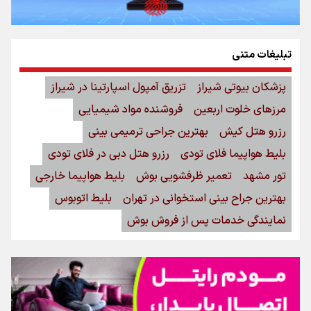
تبلیغات متنی
اینفو برنا/ میزان مالیات بر ارزش افزوده چقدر است؟
پزشکان بیوتی شیراز
تزریق آمپول اسپارتینا در شیراز
مرزهای خلوت اربعین
فروشنده مواد شیمیایی
رزرو هتل کیش
بهترین جراحی ترمیمی بینی
بلیط هواپیما فلای تودی
رزرو هتل دبی در فلای تودی
تور مشهد
تعمیر ظرفشویی بوش
بلیط هواپیما خارجی
بهترین جراح بینی استخوانی در تهران
بلیط اتوبوس
نمایندگی خدمات پس از فروش بوش
اینفوبرنا/ سقف معافیت مالیاتی حقوق کارکنان دولت و
بازنشستگان در بودجه ۱۴۰۵ چقدر است؟