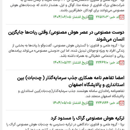
برنا - گروه علمی و فناوری: دادستان‌های کل ۴۴ ایالت آمریکا با ارسال نامه‌ای به
شرکت‌های بزرگ فناوری از جمله متا، گوگل و اپل، هشدار دادند که چت‌بات‌های هوش
مصنوعی می‌توانند برای کودکان خطرآفرین باشند.
کد خبر: ۲۲۵۱۲۰۳
تاریخ انتشار: ۱۴۰۴/۰۶/۰۵
دوست مصنوعی در عصر هوش مصنوعی/ وقتی ربات‌ها جایگزین
انسان می‌شوند
برنا - گروه علمی و فناوری: با گسترش هوش مصنوعی، گفت‌وگو با ربات‌ها به بخشی از
زندگی افراد به ویژه نوجوانان تبدیل شده، اما این «دوستی مصنوعی» می‌تواند پیامدهای
روانی و اجتماعی خطرناکی به همراه داشته باشد.
کد خبر: ۲۲۴۶۹۱۰
تاریخ انتشار: ۱۴۰۴/۰۵/۲۲
امضا تفاهم نامه همکاری جذب سرمایه‌گذار ( چت‌بات) بین
استانداری و پالایشگاه اصفهان
تفاهم‌نامه راه‌اندازی سامانه هوشمند جذب سرمایه‌گذار(چت‌بات)بین استانداری و
پالایشگاه اصفهان منعقد شد.
کد خبر: ۲۲۴۱۸۶۶
تاریخ انتشار: ۱۴۰۴/۰۵/۰۵
ترکیه هوش مصنوعی گراک را مسدود کرد
برنا - گروه علمی و فناوری: دادگاهی در ترکیه دسترسی به چت‌بات هوش مصنوعی گراک را
به دلیل تولید محتوای توهین‌آمیز علیه رئیس‌جمهور این کشور مسدود کرد.