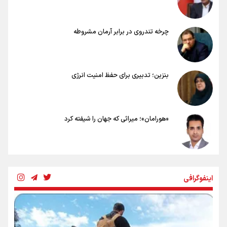
چرخه تندروی در برابر آرمان مشروطه
بنزین؛ تدبیری برای حفظ امنیت انرژی
«هورامان»؛ میراثی که جهان را شیفته کرد
شکستگیِ بزرگ؛ روایتِ یک استخوان، یک نسل، یک توهم!
اینفوگرافی
رسانه ملی و حق مردم برای شنیدن صدای رئیس‌جمهوری