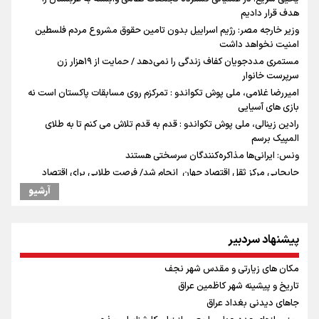
هدف قرار دادیم
وزیر خارجه مصر: رژیم اسراییل بدون تامین حقوق مشروع مردم فلسطین
امنیت نخواهد داشت
مستمری مددجویان کفاف زندگی را نمی‌دهد / حمایت از ۱۹هزار زن‌
سرپرست خانوار
امیررضا غلامی، ملی پوش تکواندو : تمرکزم روی مسابقات پاکستان است نه
بازی های آسیایی
رادین زینالی، ملی پوش تکواندو : قدم به قدم تلاش می کنم تا به طلای
المپیک برسم
ونس: ایرانی‌ها مذاکره‌کنندگان سرسختی هستند
جابجایی مرکز ثقل اقتصاد جهان انجام شد/ فرصت طلایی برای اقتصاد
ایران +نمودار
آرشیو
دوچرخه‌سواری در کوهستان؛ جذاب اما بسیار خطرناک
شنیده شدن صدای ۲ انفجار در یک نفتکش در حال عبور از تنگه هرمز
پیشنهاد سردبیر
کانال ۱۴ رژیم اسرائیل: عوامل وابسته به ایران در خیابان‌های تل‌آویو قدم
می‌زنند
مکان های زیارتی و مقدس شهر نجف
اردوی تیم ملی تکواندو
تاریخ و پیشینه شهر کاظمین عراق
پالایشگاه بزرگ نفت روسیه هدف حمله قرار گرفت
جاهای دیدنی بغداد عراق
رئیس جمهور : فشار خارجی در دولت چهاردهم به بیشترین حد خود رسیده