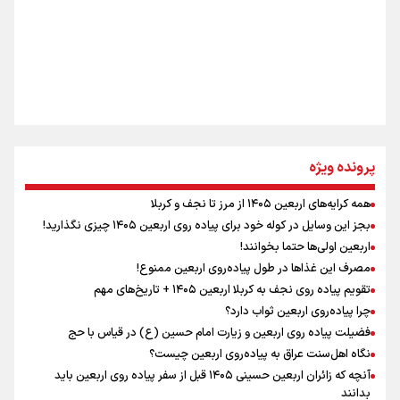
جمله‌ای که بغض چهارماهه را شکست؛ «آهای مردم، آقا از
تهران رفتند»
سه حسرتی که به دلم ماند
مومنِ مقتدرِ مظلوم
پرونده ویژه
همه کرایه‌های اربعین ۱۴۰۵ از مرز تا نجف و کربلا
اینفو برنا / توصیه‌هایی طلایی برای پیاده روی اربعین
بجز این وسایل در کوله خود برای پیاده روی اربعین ۱۴۰۵ چیزی نگذارید!
نگاه تمدنی رهبر شهید به فضای مجازی
اربعین اولی‌ها حتما بخوانند!
مصرف این غذاها در طول پیاده‌روی اربعین ممنوع!
تقویم پیاده روی نجف به کربلا اربعین ۱۴۰۵ + تاریخ‌های مهم
چرا پیاده‌روی اربعین ثواب دارد؟
رابطه کارگر و کارفرما در اندیشه رهبر شهید: از تضاد به
زوجیت
فضیلت پیاده روی اربعین و زیارت امام حسین (ع) در قیاس با حج
نگاه اهل‌سنت عراق به پیاده‌روی اربعین چیست؟
آنچه که زائران اربعین حسینی ۱۴۰۵ قبل از سفر پیاده روی اربعین باید
بدانند