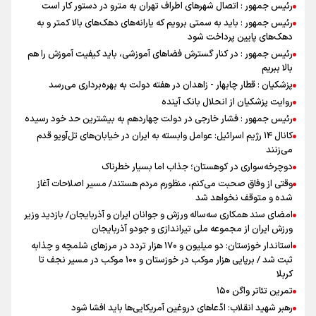
رئیس جمهور : اتصال شهرهای اطراف تهران به مترو در دستور کار است
رئیس جمهور : باید به سمتی برویم که یارانه‌های دهک‌های بالا کمتر و به
دهک‌های پایین پرداخت شود
رئیس جمهور : در کنار گسترش فضاهای آموزشی، باید کیفیت آموزش را هم
بالا ببریم
پزشکیان : قطار چابهار - زاهدان در هفته دولت به بهره‌برداری می‌رسد
روایت پزشکیان از انحلال بانک آینده
رئیس جمهور : فشار خارجی در دولت چهاردهم به بیشترین حد خود رسیده
کانال ۱۴ رژیم اسرائیل: عوامل وابسته به ایران در خیابان‌های تل‌آویو قدم
می‌زنند
دوچرخه‌سواری در کوهستان؛ جذاب اما بسیار خطرناک
وقتی از وفاق صحبت می‌کنم، منظورم مردم هستند/ مسیر اصلاحات آغاز
شده و متوقف نخواهد شد
امضای سند همکاری سه‌ساله ورزش و جوانان ایران و آذربایجان/ بازدید وزیر
ورزش ایران از مجموعه ملی تیراندازی و جودو آذربایجان
استاندار خوزستان: دو میلیون و ۱۷۰ هزار تردد در مرزهای شلمچه و چذابه
ثبت شد / برپایی هزار موکب در خوزستان و ۱۰۰ موکب در مسیر نجف تا
کربلا
تمرین تئاتر واگن ۱۵۰
رهبر شهید انقلاب: ادّعاهای دروغین آمریکایی‌ها باید افشا شود