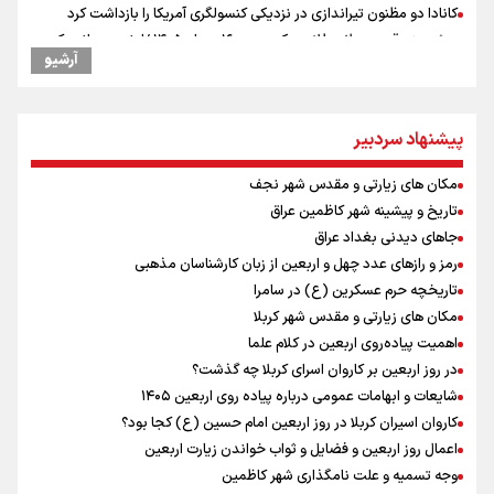
کانادا دو مظنون تیراندازی در نزدیکی کنسولگری آمریکا را بازداشت کرد
پیش‌بینی قیمت دلار، طلا و سکه جمعه ۱۶ مرداد ۱۴۰۵ /اونس جهانی رکورد
آرشیو
زد، بازار داخلی در انتظار تعیین تکلیف دلار
نصیری: امیدوارم با خوشرنگ‌ترین مدال‌ها به ایران برگردیم/ حضور شهاب
حسینی در اردو به تیم انگیزه می‌دهد/ امیدوارم پرسپولیس فصل موفقی
داشته باشد
پیشنهاد سردبیر
جانسون: ترامپ از پیامدهای جنگ با ایران برای آمریکایی‌ها آگاه است
مکان های زیارتی و مقدس شهر نجف
میان صعود و سقوط
تاریخ و پیشینه شهر کاظمین عراق
ترامپ انگشت تهدید را به سمت سوئیس گرفت؛ اقتصادتان را به هم
می‌ریزم
جاهای دیدنی بغداد عراق
افزایش تعداد قربانیان تیراندازی در مدرسه تایلندی
رمز و رازهای عدد چهل و اربعین از زبان کارشناسان مذهبی
توسعه گردشگری در بافت سنتی دزفول در دستور کار استانداری خوزستان و
تاریخچه حرم عسکرین (ع) در سامرا
وزارت میراث فرهنگی
مکان های زیارتی و مقدس شهر کربلا
دانیال شه‌بخش: اردوی ازبکستان کیفیت فنی تیم ملی را بالا برد/ برای
اهمیت پیاده‌روی اربعین در کلام علما
مدال ناگویا باید قهرمانان جهان و المپیک را شکست دهیم
در روز اربعین بر کاروان اسرای کربلا چه گذشت؟
از گوشت ۴ هزار تومانی تا بازار میلیونی/ چرا با افت ۳۰ درصدی قیمت دام،
شایعات و ابهامات عمومی درباره پیاده روی اربعین ۱۴۰۵
گوشت ارزان نمی‌شود
کاروان اسیران کربلا در روز اربعین امام حسین (ع) کجا بود؟
اعمال روز اربعین و فضایل و ثواب خواندن زیارت اربعین
وجه تسمیه و علت نامگذاری شهر کاظمین