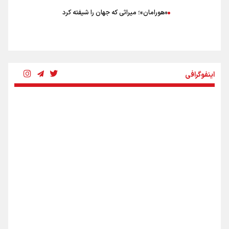
«هورامان»؛ میراثی که جهان را شیفته کرد
شکستگیِ بزرگ؛ روایتِ یک استخوان، یک نسل، یک توهم!
اینفوگرافی
رسانه ملی و حق مردم برای شنیدن صدای رئیس‌جمهوری
روایت ایران از کنار مردم
از طلوع خیابان‌ها تا غروب اشک
اینفو برنا / ۴ مسیر اصلی پیاده روی اربعین در عراق