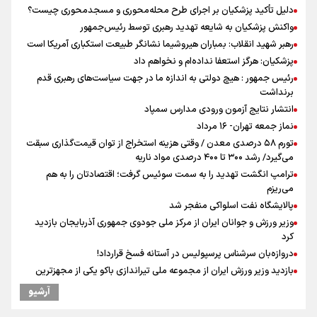
دلیل تأکید پزشکیان بر اجرای طرح محله‌محوری و مسجدمحوری چیست؟
واکنش پزشکیان به شایعه تهدید رهبری توسط رئیس‌جمهور
رهبر شهید انقلاب: بمباران هیروشیما نشانگر طبیعت استکباری آمریکا است
پزشکیان: هرگز استعفا نداده‌ام و نخواهم داد
رئیس جمهور : هیچ دولتی به اندازه ما در جهت سیاست‌های رهبری قدم
برنداشت
انتشار نتایج آزمون ورودی مدارس سمپاد
نماز جمعه تهران- ۱۶ مرداد
تورم ۵۸ درصدی معدن / وقتی هزینه استخراج از توان قیمت‌گذاری سبقت
می‌گیرد/ رشد ۳۰۰ تا ۴۰۰ درصدی مواد ناریه
ترامپ انگشت تهدید را به سمت سوئیس گرفت؛ اقتصادتان را به هم
می‌ریزم
پالایشگاه نفت اسلواکی منفجر شد
وزیر ورزش و جوانان ایران از مرکز ملی جودوی جمهوری آذربایجان بازدید
کرد
دروازه‌بان سرشناس پرسپولیس در آستانه فسخ قرارداد!
بازدید وزیر ورزش ایران از مجموعه ملی تیراندازی باکو یکی از مجهزترین
مراکز تیراندازی منطقه
آرشیو
پزشکیان: مذاکره به معنای تسلیم نیست/ دولت برای خدمت به مردم
خواهد ایستاد/ هیچ اختلافی میان دولت و نیروهای مسلح وجود ندارد