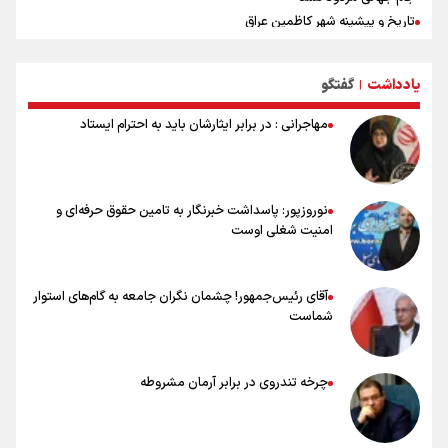
تاریخ و پیشینه شهر کاظمین عراق
جاهای دیدنی بغداد عراق
رمز و رازهای عدد چهل و اربعین از زبان کارشناسان مذهبی
یادداشت
گفتگو
|
تاریخچه حرم عسکرین (ع) در سامرا
مکان های زیارتی و مقدس شهر کربلا
مهاجرانی : در برابر ایثارشان باید به احترام ایستاد
اهمیت پیاده‌روی اربعین در کلام علما
در روز اربعین بر کاروان اسرای کربلا چه گذشت؟
نوروزپور: پاسداشت خبرنگار به تامین حقوق حرفه‌ای و
امنیت شغلی اوست
آقای رئیس‌جمهور! چشمان نگران جامعه به گام‌های استوار
شماست
چرخه تندروی در برابر آرمان مشروطه