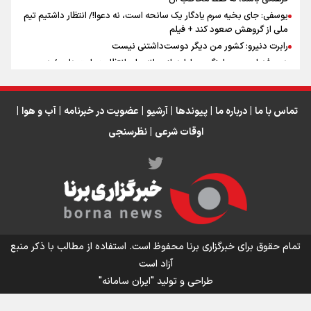
یوسفی: جای بخیه سرم یادگار یک سانحه است، نه دعوا!/ انتظار داشتیم تیم
ملی از گروهش صعود کند + فیلم
رابرت دنیرو: کشور من دیگر دوست‌داشتنی نیست
دبیر فدراسیون بولینگ و بیلیارد: از رسانه ملی انتظار حمایت داریم/ در
انتظار حضور تیم‌های بزرگ مثل استقلال در لیگ هستیم
تورم ۵۸ درصدی معدن / وقتی هزینه استخراج از توان قیمت‌گذاری سبقت
می‌گیرد/ رشد ۳۰۰ تا ۴۰۰ درصدی مواد ناریه
تماس با ما
|
درباره ما
|
پیوندها
|
آرشیو
|
عضویت در خبرنامه
|
آب و هوا
|
تقی‌پور: قلعه‌نویی در جام جهانی دنبال نتیجه بود/ هیچ تیمی به اندازه
اوقات شرعی
|
نظرسنجی
فرانسه قدرت ندارد
اینفو برنا/ میزان مالیات بر ارزش افزوده چقدر است؟
تمام حقوق برای خبرگزاری برنا محفوظ است. استفاده از مطالب با ذکر منبع
آزاد است
طراحی و تولید
"ایران سامانه"