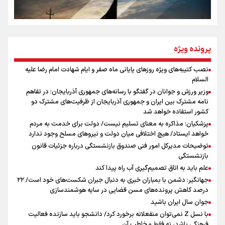
از طلوع خیابان‌ها تا غروب اشک
جمله‌ای که بغض چهارماهه را شکست؛ «آهای مردم، آقا از
پرونده ویژه
تهران رفتند»
نصب کتیبه‌های ویژه روزهای پایانی ماه صفر و ایام شهادت امام رضا علیه
اینفو برنا / توصیه‌هایی طلایی برای پیاده روی اربعین
السلام
سه حسرتی که به دلم ماند
وزیر ورزش و جوانان در گفتگو با رسانه‌های جمهوری آذربایجان: در تفاهم
نامه مشترک بین ایران و جمهوری آذربایجان از ظرفیت‌های مشترک دو
کشور استفاده خواهد شد
پزشکیان: مذاکره به معنای تسلیم نیست/ دولت برای خدمت به مردم
مومنِ مقتدرِ مظلوم
خواهد ایستاد/ هیچ اختلافی میان دولت و نیروهای مسلح وجود ندارد
توضیحات مدیرکل امور فنی صندوق بازنشستگی درباره جزئیات قانون
بازنشستگی
علم باید به اتاق تصمیم‌گیری آب راه پیدا کند
جهانگیر: دشمن با بمباران خبری به دنبال جبران شکست‌های خود است/ ۲۲
درصد کاهش پرونده‌های مسن قضایی در سایه هوشمندسازی
اینفو برنا / جدول کامل فاصله مرز شلمچه تا شهرهای زیارتی
جوان سال ایران باشید
عراق
با نسل Z نمی‌توان منفعلانه برخورد کرد/ دانشجو باید سازنده فعالیت
فرهنگی باشد، نه فقط مخاطب آن