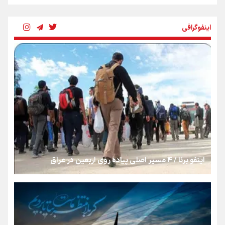
بنزین؛ تدبیری برای حفظ امنیت انرژی
اینفوگرافی
«هورامان»؛ میراثی که جهان را شیفته کرد
شکستگیِ بزرگ؛ روایتِ یک استخوان، یک نسل، یک توهم!
رسانه ملی و حق مردم برای شنیدن صدای رئیس‌جمهوری
اینفو برنا / ۴ مسیر اصلی پیاده روی اربعین در عراق
روایت ایران از کنار مردم