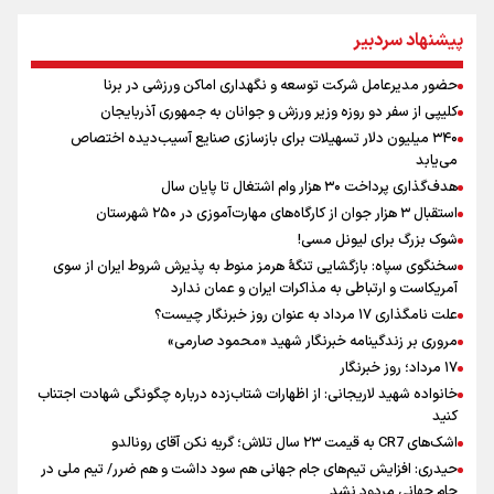
یمن، ایستاده در برابر تحریم و تجاوز
پیشنهاد سردبیر
خبر سخنگوی کمیسیون امنیت از توافق در چارچوب کلی مذاکرات ایران و
عمان بر سر تنگه هرمز
حضور مدیرعامل شرکت توسعه و نگهداری اماکن ورزشی در برنا
پیش بینی نرخ ارز، طلا و سکه شنبه ۱۷مرداد/ طلا و دلار در آستانه یک تغییر
کلیپی از سفر دو روزه وزیر ورزش و جوانان به جمهوری آذربایجان
مهم
۳۴۰ میلیون دلار تسهیلات برای بازسازی صنایع آسیب‌دیده اختصاص
همتی: اظهارات جدید آمریکا با ادعاهای قبلی سازگار نیست
می‌یابد
افزایش شمار شهدای لبنان به چهار هزار و ۳۳۵ شهید
هدف‌گذاری پرداخت ۳۰ هزار وام اشتغال تا پایان سال
استقبال ۳ هزار جوان از کارگاه‌های مهارت‌آموزی در ۲۵۰ شهرستان
شوک بزرگ برای لیونل مسی!
سخنگوی سپاه: بازگشایی تنگۀ هرمز منوط به پذیرش شروط ایران از سوی
آمریکاست و ارتباطی به مذاکرات ایران و عمان ندارد
علت نامگذاری ۱۷ مرداد به عنوان روز خبرنگار چیست؟
مروری بر زندگینامه خبرنگار شهید «محمود صارمی»
۱۷ مرداد؛ روز خبرنگار
خانواده شهید لاریجانی: از اظهارات شتاب‌زده درباره چگونگی شهادت اجتناب
کنید
اشک‌های CR7 به قیمت ۲۳ سال تلاش؛ گریه نکن آقای رونالدو
حیدری: افزایش تیم‌های جام جهانی هم سود داشت و هم ضرر/ تیم ملی در
جام جهانی مردود نشد