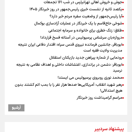
جوش و خروش اهالی تهرانپارس در شب ۱۶۱ تجمعات
یکصد ثانیه از نشست خبری رئیس‌جمهور در روز خبرنگار ۱۴۰۵
آیا رئیس‌جمهور از وضعیت سفره مردم خبر دارد؟
شوخی حاج‌قاسم با یک خبرنگار در عملیات آزادسازی بوکمال
طلاق؛ زنگ خطری برای خانواده و سرمایه اجتماعی
دروازه‌بان سرشناس پرسپولیس در آستانه فسخ قرارداد!
ابوباقر، جانشین فرمانده نیروی قدس سپاه: اقتدار دفاعی ایران نتیجه
مدیریت ولایت فقیه است
رونمایی از شماره پیراهن جدید بازیکنان استقلال
ابوباقر: دشمن در براندازی، اغتشاشات داخلی و اهداف نظامی به نتیجه
نرسید
محمد نوری روبروی پرسپولیس می ایستد!
رهبر شهید انقلاب: آمریکایی‌ها صدها هزار نفر را با بمب اتم کشتند بدون
هیچ استدلالی!
مراسم گرامیداشت روز خبرنگار
سخنگوی سپاه: بازگشایی تنگۀ هرمز منوط به پذیرش شروط ایران از سوی
آرشیو
آمریکاست و ارتباطی به مذاکرات ایران و عمان ندارد
ونس: در حال کار بر روی ایجاد یک سیستم ناوبری امن هستیم
علی‌نژاد در مراسم انجمن ورزشی نویسان در روز خبرنگار : رسانه‌های خبری
پیشنهاد سردبیر
در سال گذشته تا به امروز اتفاقات بزرگی را رقم زدند