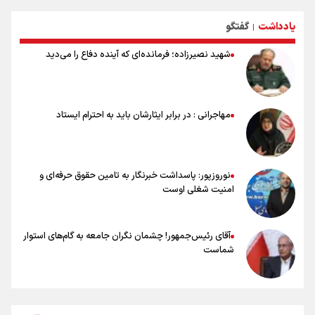
جام جهانی مردود نشد
یادداشت
گفتگو
|
تلاش مدام برای زنده نگه داشتن هنر ایرانی
نصرتی: پاسخ بیرانوند سنخیتی با صحبت‌های علی دایی نداشت/
شهید نصیرزاده؛ فرمانده‌ای که آینده دفاع را می‌دید
ملی‌پوشان نباید از خودشان تعریف کنند!
خلعتبری: جای دو سه نفر در جام جهانی خالی بود/ تیم ملی نیاز به تغییر
نسل دارد/ دوست دارم آرژانتین قهرمان شود
شاهرخی: اندازه داشته‌هایمان از بازار جام جهانی برداشت کردیم/ دودستی
مهاجرانی : در برابر ایثارشان باید به احترام ایستاد
سرنوشت صعود را به تیم‌های دیگر سپردیم
عالمی: جام جهانی از مرحله حذفی جان گرفت/ درباره شیوه بازی تیم ملی
نقد وجود دارد
نوروزپور: پاسداشت خبرنگار به تامین حقوق حرفه‌ای و
امنیت شغلی اوست
آقای رئیس‌جمهور! چشمان نگران جامعه به گام‌های استوار
شماست
چرخه تندروی در برابر آرمان مشروطه