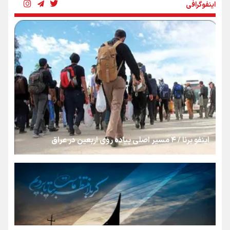
اینفوگرافی
بنزین؛ تدبیری برای حفظ امنیت انرژی
«هورامان»؛ میراثی که جهان را شیفته کرد
شکستگیِ بزرگ؛ روایتِ یک استخوان، یک نسل، یک توهم!
اینفو برنا / ۴ مسیر اصلی پیاده روی اربعین در عراق
رسانه ملی و حق مردم برای شنیدن صدای رئیس‌جمهوری
روایت ایران از کنار مردم