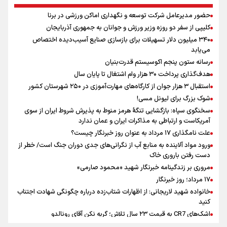
سیدمناف هاشمی در مراسم انجمن ورزشی نویسان : قدردان زحمات اهالی
حضور مدیرعامل شرکت توسعه و نگهداری اماکن ورزشی در برنا
رسانه به ویژه ورزشی نویسان هستیم
کلیپی از سفر دو روزه وزیر ورزش و جوانان به جمهوری آذربایجان
فوران یک آتشفشان قدرتمند در جنوب غربی کلمبیا
۳۴۰ میلیون دلار تسهیلات برای بازسازی صنایع آسیب‌دیده اختصاص
سیمئونه درهای انتقال آلوارز به بارسلونا را بست
می‌یابد
حضور مدیرعامل شرکت توسعه و نگهداری اماکن ورزشی در برنا
رسانه ستون پنجم اکوسیستم قدرت‌بنیان
هدف‌گذاری پرداخت ۳۰ هزار وام اشتغال تا پایان سال
استقبال ۳ هزار جوان از کارگاه‌های مهارت‌آموزی در ۲۵۰ شهرستان کشور
شوک بزرگ برای لیونل مسی!
سخنگوی سپاه: بازگشایی تنگۀ هرمز منوط به پذیرش شروط ایران از سوی
آمریکاست و ارتباطی به مذاکرات ایران و عمان ندارد
علت نامگذاری ۱۷ مرداد به عنوان روز خبرنگار چیست؟
ورود مواد آلاینده به منابع آب از نگرانی‌های جدی دوران جنگ است/ خطر از
دست رفتن باروری خاک
مروری بر زندگینامه خبرنگار شهید «محمود صارمی»
۱۷ مرداد؛ روز خبرنگار
خانواده شهید لاریجانی: از اظهارات شتاب‌زده درباره چگونگی شهادت اجتناب
کنید
اشک‌های CR7 به قیمت ۲۳ سال تلاش؛ گریه نکن آقای رونالدو
حیدری: افزایش تیم‌های جام جهانی هم سود داشت و هم ضرر/ تیم ملی در