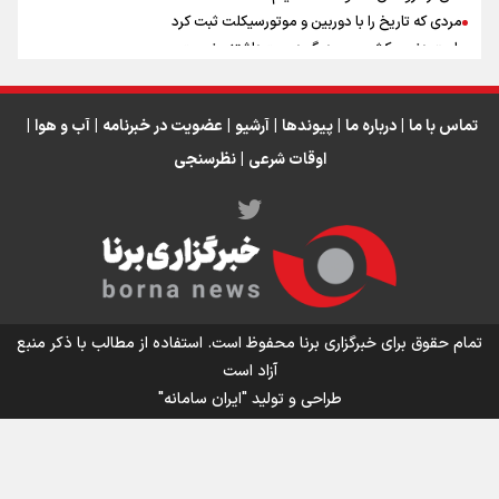
مردی که تاریخ را با دوربین و موتورسیکلت ثبت کرد
رابرت دنیرو: کشور من دیگر دوست‌داشتنی نیست
دبیر فدراسیون بولینگ و بیلیارد: از رسانه ملی انتظار حمایت داریم/ در
انتظار حضور تیم‌های بزرگ مثل استقلال در لیگ هستیم
تورم ۵۸ درصدی معدن / وقتی هزینه استخراج از توان قیمت‌گذاری سبقت
تماس با ما
|
درباره ما
|
پیوندها
|
آرشیو
|
عضویت در خبرنامه
|
آب و هوا
|
می‌گیرد/ رشد ۳۰۰ تا ۴۰۰ درصدی مواد ناریه
اوقات شرعی
|
نظرسنجی
اینفو برنا/ میزان مالیات بر ارزش افزوده چقدر است؟
تمام حقوق برای خبرگزاری برنا محفوظ است. استفاده از مطالب با ذکر منبع
آزاد است
طراحی و تولید
"ایران سامانه"