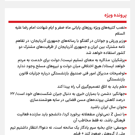
از طلوع خیابان‌ها تا غروب اشک
پرونده ویژه
نصب کتیبه‌های ویژه روزهای پایانی ماه صفر و ایام شهادت امام رضا علیه
اینفو برنا / توصیه‌هایی طلایی برای پیاده روی اربعین
السلام
جمله‌ای که بغض چهارماهه را شکست؛ «آهای مردم، آقا از
وزیر ورزش و جوانان در گفتگو با رسانه‌های جمهوری آذربایجان: در تفاهم
تهران رفتند»
نامه مشترک بین ایران و جمهوری آذربایجان از ظرفیت‌های مشترک دو
کشور استفاده خواهد شد
پزشکیان: مذاکره به معنای تسلیم نیست/ دولت برای خدمت به مردم
سه حسرتی که به دلم ماند
خواهد ایستاد/ هیچ اختلافی میان دولت و نیروهای مسلح وجود ندارد
توضیحات مدیرکل امور فنی صندوق بازنشستگی درباره جزئیات قانون
بازنشستگی
علم باید به اتاق تصمیم‌گیری آب راه پیدا کند
جهانگیر: دشمن با بمباران خبری به دنبال جبران شکست‌های خود است/ ۲۲
درصد کاهش پرونده‌های مسن قضایی در سایه هوشمندسازی
اینفو برنا / جدول کامل فاصله مرز شلمچه تا شهرهای زیارتی
جوان سال ایران باشید
عراق
با نسل Z نمی‌توان منفعلانه برخورد کرد/ دانشجو باید سازنده فعالیت
فرهنگی باشد، نه فقط مخاطب آن
یوسفی: جای بخیه سرم یادگار یک سانحه است، نه دعوا!/ انتظار داشتیم تیم
ملی از گروهش صعود کند + فیلم