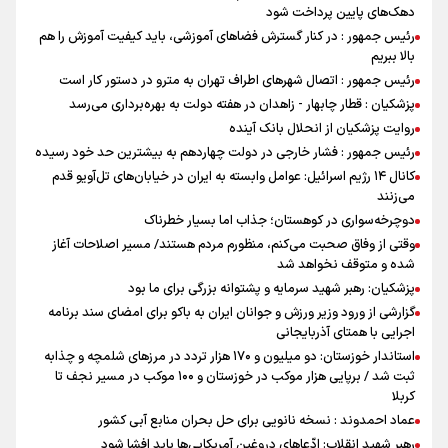
دهک‌های پایین پرداخت شود
رئیس جمهور : در کنار گسترش فضاهای آموزشی، باید کیفیت آموزش را هم
بالا ببریم
رئیس جمهور : اتصال شهرهای اطراف تهران به مترو در دستور کار است
پزشکیان : قطار چابهار - زاهدان در هفته دولت به بهره‌برداری می‌رسد
روایت پزشکیان از انحلال بانک آینده
رئیس جمهور : فشار خارجی در دولت چهاردهم به بیشترین حد خود رسیده
کانال ۱۴ رژیم اسرائیل: عوامل وابسته به ایران در خیابان‌های تل‌آویو قدم
می‌زنند
دوچرخه‌سواری در کوهستان؛ جذاب اما بسیار خطرناک
وقتی از وفاق صحبت می‌کنم، منظورم مردم هستند/ مسیر اصلاحات آغاز
شده و متوقف نخواهد شد
پزشکیان: رهبر شهید سرمایه و پشتوانه بزرگی برای ما بود
گزارشی از ورود وزیر ورزش و جوانان ایران به باکو برای امضای سند برنامه
اجرایی با همتای آذربایجانی
استاندار خوزستان: دو میلیون و ۱۷۰ هزار تردد در مرزهای شلمچه و چذابه
ثبت شد / برپایی هزار موکب در خوزستان و ۱۰۰ موکب در مسیر نجف تا
کربلا
عماد احمدوند : نسخه نانویی برای حل بحران منابع آبی کشور
رهبر شهید انقلاب: ادّعاهای دروغین آمریکایی‌ها باید افشا شود