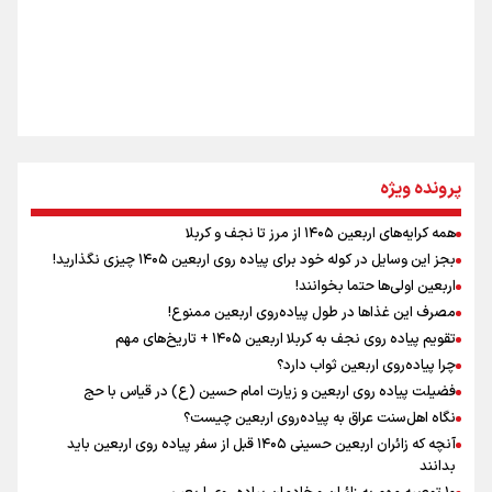
تهران رفتند»
سه حسرتی که به دلم ماند
مومنِ مقتدرِ مظلوم
پرونده ویژه
همه کرایه‌های اربعین ۱۴۰۵ از مرز تا نجف و کربلا
اینفو برنا / توصیه‌هایی طلایی برای پیاده روی اربعین
بجز این وسایل در کوله خود برای پیاده روی اربعین ۱۴۰۵ چیزی نگذارید!
نگاه تمدنی رهبر شهید به فضای مجازی
اربعین اولی‌ها حتما بخوانند!
مصرف این غذاها در طول پیاده‌روی اربعین ممنوع!
تقویم پیاده روی نجف به کربلا اربعین ۱۴۰۵ + تاریخ‌های مهم
چرا پیاده‌روی اربعین ثواب دارد؟
رابطه کارگر و کارفرما در اندیشه رهبر شهید: از تضاد به
زوجیت
فضیلت پیاده روی اربعین و زیارت امام حسین (ع) در قیاس با حج
نگاه اهل‌سنت عراق به پیاده‌روی اربعین چیست؟
آنچه که زائران اربعین حسینی ۱۴۰۵ قبل از سفر پیاده روی اربعین باید
بدانند