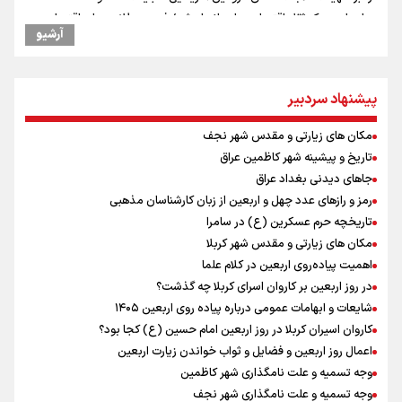
جابجایی مرکز ثقل اقتصاد جهان انجام شد/ فرصت طلایی برای اقتصاد
آرشیو
ایران +نمودار
یحیی سریع: در عملیاتی گسترده تجمعات نظامی وابسته به عربستان را
هدف قرار دادیم
پیشنهاد سردبیر
امیررضا غلامی، ملی پوش تکواندو : تمرکزم روی مسابقات پاکستان است نه
بازی های آسیایی
مکان های زیارتی و مقدس شهر نجف
کانادا دو مظنون تیراندازی در نزدیکی کنسولگری آمریکا را بازداشت کرد
تاریخ و پیشینه شهر کاظمین عراق
نصیری: امیدوارم با خوشرنگ‌ترین مدال‌ها به ایران برگردیم/ حضور شهاب
حسینی در اردو به تیم انگیزه می‌دهد/ امیدوارم پرسپولیس فصل موفقی
جاهای دیدنی بغداد عراق
داشته باشد
رمز و رازهای عدد چهل و اربعین از زبان کارشناسان مذهبی
رادین زینالی، ملی پوش تکواندو : قدم به قدم تلاش می کنم تا به طلای
تاریخچه حرم عسکرین (ع) در سامرا
المپیک برسم
مکان های زیارتی و مقدس شهر کربلا
دانیال شه‌بخش: اردوی ازبکستان کیفیت فنی تیم ملی را بالا برد/ برای
اهمیت پیاده‌روی اربعین در کلام علما
مدال ناگویا باید قهرمانان جهان و المپیک را شکست دهیم
در روز اربعین بر کاروان اسرای کربلا چه گذشت؟
توافق دنیامالی و همتای آذربایجانی برای گسترش همکاری‌های ورزش و
شایعات و ابهامات عمومی درباره پیاده روی اربعین ۱۴۰۵
جوانان ایران و جمهوری آذربایجان/ امضای سند همکاری سه‌ساله فصل
کاروان اسیران کربلا در روز اربعین امام حسین (ع) کجا بود؟
تازه‌ای در روابط ورزشی دو کشور
اعمال روز اربعین و فضایل و ثواب خواندن زیارت اربعین
اردوی تیم ملی تکواندو
وجه تسمیه و علت نامگذاری شهر کاظمین
وجه تسمیه و علت نامگذاری شهر نجف