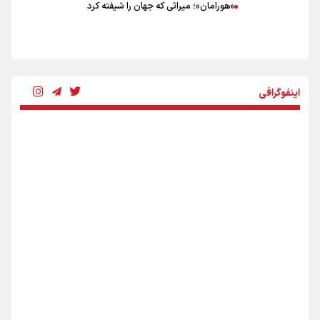
«هورامان»؛ میراثی که جهان را شیفته کرد
شکستگیِ بزرگ؛ روایتِ یک استخوان، یک نسل، یک توهم!
اینفوگرافی
رسانه ملی و حق مردم برای شنیدن صدای رئیس‌جمهوری
روایت ایران از کنار مردم
از طلوع خیابان‌ها تا غروب اشک
اینفو برنا / ۴ مسیر اصلی پیاده روی اربعین در عراق
جمله‌ای که بغض چهارماهه را شکست؛ «آهای مردم، آقا از