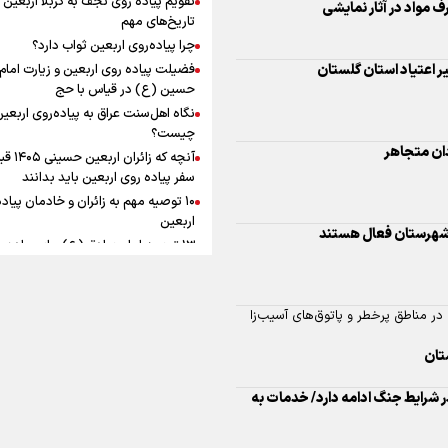
به زوجیت
 مواد در آثار نمایشی
افزوده چقدر است؟
تاریخ‌های مهم
چرا پیاده‌روی اربعین ثواب دارد؟
فضیلت پیاده روی اربعین و زیارت امام
حسین (ع) در قیاس با حج
نگاه اهل‌سنت عراق به پیاده‌روی اربعی
اینفوبرنا/ سقف معافیت مالیاتی
چیست؟
آنچه که زائران ار
حقوق کارکنان دولت و بازنشست
سفر پیاده روی اربعین باید بدانند
در بودجه ۱۴۰۵ چقدر است؟
۱۰ توصیه مهم به زائران و خادمان پیاد
اربعین
۱۳ توصیه امام صادق (ع) برای پیاده‌ر
اربعین
۲۰ توصیه کاربردی برای شرکت در پیاد
اینفوبرنا/ حداقل حقوق
اربعین ۱۴۰۵
ر مناطق پرخطر و پاتوق‌های آسیب‌زا
پاسخ به سه‌ شبهه درباره پیاده‌روی ارب
بازنشستگان کشوری و لشکری د
لایحه بودجه سال ۱۴۰۵ چقدر است؟
ر شرایط جنگ ادامه دارد/ خدمات به