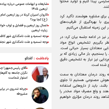
ترسی پیدا کنیم و تولید محتوا
استاندار خوز
شایعات و ابهامات عمومی درباره پیاده
در مرزهای شلمچه و چذابه ثبت شد / ب
نند.
اربعین ۱۴۰۵
هزار موکب در خوزستان و 
کاروان اسیران کربلا در روز اربعین اما
نجف تا کربلا
برای مشاوره هوشمند تأکید کرد
(ع) کجا بود؟
 با بهره‌گیری از ظرفیت‌های
امیررضا غلامی، ملی پوش تکواندو : تم
اعمال روز اربعین و فضایل و ثواب خوا
روی مسابقات پاکستان است نه بازی ه
این زمینه استقبال می‌کنیم.
زیارت اربعین
آسیایی
وجه تسمیه و علت نامگذاری شهر کاظ
نیز در ادامه جلسه بیان کرد: در
جابجایی مرکز ثقل اقتصاد جهان انجام
وجه تسمیه و علت نامگذاری شهر نجف
فرصت طلایی برای اقتصاد ایران +نمود
نظر بگیریم. تشخیص انواع مواد
راهنمای کامل درباره مسیر پیاده روی ا
ایی معتادان بسیار حیاتی است.
رادین زینالی، ملی پوش تکواندو : قدم 
از طریق العلماء
تلاش می کنم تا به طلای المپیک برسم
را بسنجیم، بار مالی زیادی که بر
یادداشت
گفتگو
وجه تسمیه و علت نامگذاری شهر سامر
|
ونس: ایرانی‌ها مذاکره‌کنندگان سرسخت
دایی نیز نیاز به تشخیص دقیق
هستند
وجه تسمیه و علت نامگذاری شهر کربلا
رج شده است.
آقای رئیس‌جمهور! چ
وقتی از وفاق صحبت می‌کنم، منظورم م
بهترین موکب‌های ایرانی در پیاده روی 
نگران جامعه به گام‌ها
ه روند درمان معتادان به سمت
هستند/ مسیر اصلاحات آغاز شده و م
۱۴۰۵
استوار شماست
نخواهد شد
ی و هوش مصنوعی هستیم تا جلوی
توصیه هایی مهم برای پیچ خوردگی پا د
 باشد، باید از داروهایی استفاده
پیاده روی اربعین
چرخه تندروی در برابر 
دهند و ولع مصرف مواد مخدر را
خطرات پیاده روی اربعین/ ۷ را
مشروطه
سفری ایمن و معنوی
اً شاهد روند درمان مؤثری خواهیم
۲۰ نکته دوستانه درباره پیاده روی اربع
عراقی ها