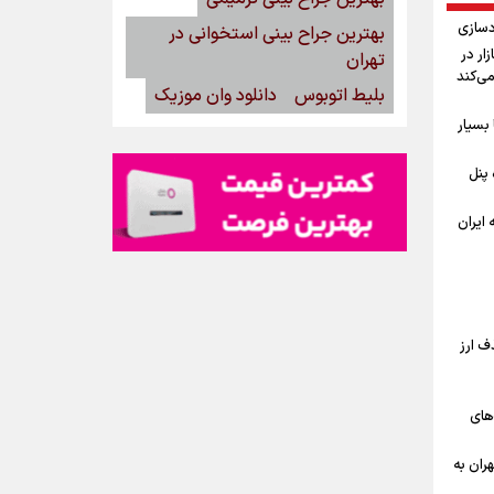
دسازی
بهترین جراح بینی استخوانی در
15مرداد/ بازار در
تهران
می‌کند
بلیط اتوبوس
دانلود وان موزیک
بسیار
گاه پنل
ه ایران
ف ارز
‌های
ران به