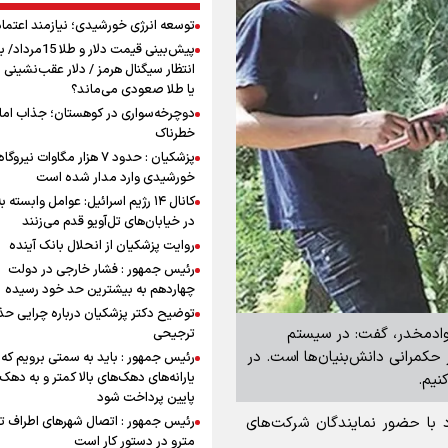
توسعه انرژی خورشیدی؛ نیازمند اعتما
پیش‌بینی قیمت دلار و طلا 
انتظار سیگنال هرمز / دلار عقب‌نشینی 
یا طلا صعودی می‌ماند؟
دوچرخه‌سواری در کوهستان؛ جذاب اما 
خطرناک
پزشکیان : حدود ۷ هزار مگاوات نیرو
خورشیدی وارد مدار شده است
کانال ۱۴ رژیم اسرائیل: عوامل وابسته ب
در خیابان‌های تل‌آویو قدم می‌زنند
روایت پزشکیان از انحلال بانک آینده
رئیس جمهور : فشار خارجی در دولت
چهاردهم به بیشترین حد خود رسیده
توضیح دکتر پزشکیان درباره چرایی حذ
موادمخدر، گفت: در سیستم
ترجیحی
 حکمرانی دانش‌بنیان‌ها است. در
رئیس جمهور : باید به سمتی برویم که
یارانه‌های دهک‌های بالا کمتر و به دهک
نیم.
پایین پرداخت شود
رئیس جمهور : اتصال شهرهای اطراف ته
 با حضور نمایندگان شرکت‌های
مترو در دستور کار است