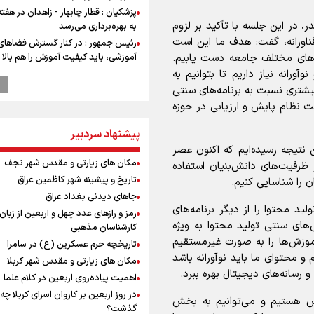
پزشکیان : قطار چابهار - زاهدان در هفت
، در این جلسه با تأکید بر لزوم
به بهره‌برداری می‌رسد
ناورانه، گفت: هدف ما این است
رئیس جمهور : در کنار گسترش فضاهای
آموزشی، باید کیفیت آموزش را هم بالا ب
ه‌های مختلف جامعه دست یابیم.
آورانه نیاز داریم تا بتوانیم به
پزشکیان: رهبر شهید سرمایه و پشتوانه 
برای ما بود
یشتری نسبت به برنامه‌های سنتی
تفاهم‌نامه همکاری بانک رفاه کارگران و 
ت نظام پایش و ارزیابی در حوزه
سفیددشت برای اجرای طرح‌های توسعه
امضا شد
پیشنهاد سردبیر
 نتیجه رسیده‌ایم که اکنون عصر
گزارشی از ورود وزیر ورزش و جوانان ایرا
مکان های زیارتی و مقدس شهر نجف
باکو برای امضای سند برنامه اجرایی با
 ظرفیت‌های دانش‌بنیان استفاده
آذربایجانی
تاریخ و پیشینه شهر کاظمین عراق
 را شناسایی کنیم.
عماد احمدوند : نسخه نانویی برای حل
جاهای دیدنی بغداد عراق
بحران منابع آبی کشور
د محتوا را از دیگر برنامه‌های
رمز و رازهای عدد چهل و اربعین از زبان
های سنتی تولید محتوا به ویژه
رهبر شهید انقلاب: ادّعاهای دروغین
کارشناسان مذهبی
آمریکایی‌ها باید افشا شود
 باید آموزش‌ها را به صورت غیرمستقیم
تاریخچه حرم عسکرین (ع) در سامرا
یحیی سریع: در عملیاتی گسترده تجم
 و محتوای ما باید نوآورانه باشد
مکان های زیارتی و مقدس شهر کربلا
نظامی وابسته به عربستان را هدف قرار
و رسانه‌های دیجیتال بهره ببرد.
اهمیت پیاده‌روی اربعین در کلام علما
مستمری مددجویان کفاف زندگی را نم
در روز اربعین بر کاروان اسرای کربلا چه
رش هستیم و می‌توانیم به بخش
/ حمایت از ۱۹هزار زن‌ سرپرست خانوار
گذشت؟