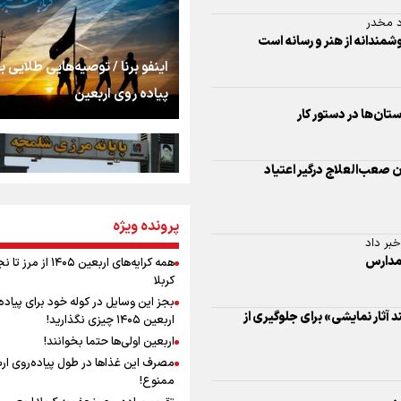
اشک
د مخدر
شمندانه از هنر و رسانه است
جمله‌ای که بغض چها
اینفو برنا / توصیه‌هایی طلایی ب
را شکست؛ «آهای مردم، 
پیاده روی اربعین
تهران رفتند»
ستان‌ها در دستور کار
سه حسرتی که به دلم 
 صعب‌العلاج درگیر اعتیاد
مومنِ مقتدرِ مظلوم
پرونده ویژه
اینفو برنا / جدول کامل فاصله م
بر داد
شلمچه تا شهرهای زیارتی عراق
 مدارس
همه کرایه‌های اربعین ۱۴۰۵ از 
کربلا
نگاه تمدنی رهبر شهید
بجز این وسایل در کوله خود برای پیاده
فضای مجازی
آثار نمایشی» برای جلوگیری از
اربعین ۱۴۰۵ چیزی نگذارید!
اربعین اولی‌ها حتما بخوانند!
مصرف این غذاها در طول پیاده‌روی ار
رابطه کارگر و کارفرما د
ممنوع!
اینفو برنا/ میزان مالیات بر ارزش
اندیشه رهبر شهید: از 