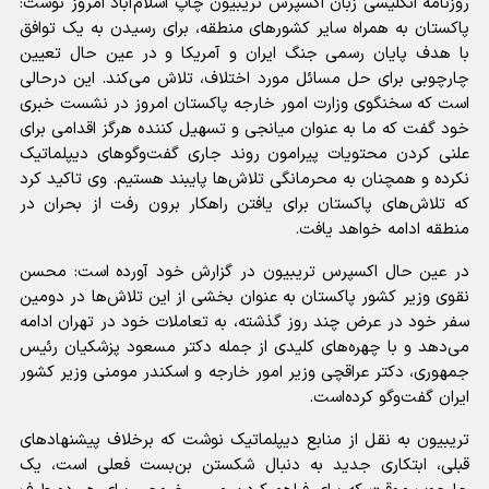
روزنامه انگلیسی زبان اکسپرس تریبیون چاپ اسلام‌آباد امروز نوشت:
پاکستان به همراه سایر کشور‌های منطقه، برای رسیدن به یک توافق
با هدف پایان رسمی جنگ ایران و آمریکا و در عین حال تعیین
چارچوبی برای حل مسائل مورد اختلاف، تلاش می‌کند. این درحالی
است که سخنگوی وزارت امور خارجه پاکستان امروز در نشست خبری
خود گفت که ما به عنوان میانجی و تسهیل کننده هرگز اقدامی برای
علنی کردن محتویات پیرامون روند جاری گفت‌و‌گو‌های دیپلماتیک
نکرده و همچنان به محرمانگی تلاش‌ها پایبند هستیم. وی تاکید کرد
که تلاش‌های پاکستان برای یافتن راهکار برون رفت از بحران در
منطقه ادامه خواهد یافت.
در عین حال اکسپرس تریبیون در گزارش خود آورده است: محسن
نقوی وزیر کشور پاکستان به عنوان بخشی از این تلاش‌ها در دومین
سفر خود در عرض چند روز گذشته، به تعاملات خود در تهران ادامه
می‌دهد و با چهره‌های کلیدی از جمله دکتر مسعود پزشکیان رئیس
جمهوری، دکتر عراقچی وزیر امور خارجه و اسکندر مومنی وزیر کشور
ایران گفت‌و‌گو کرده‌است.
تریبیون به نقل از منابع دیپلماتیک نوشت که برخلاف پیشنهاد‌های
قبلی، ابتکاری جدید به دنبال شکستن بن‌بست فعلی است، یک