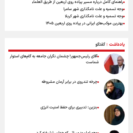
راهنمای کامل درباره مسیر پیاده روی اربعین از طریق العلماء
وجه تسمیه و علت نامگذاری شهر سامرا
وجه تسمیه و علت نامگذاری شهر کربلا
بهترین موکب‌های ایرانی در پیاده روی اربعین ۱۴۰۵
توصیه هایی مهم برای پیچ خوردگی پا در پیاده روی اربعین
خطرات پیاده روی اربعین/ ۷ راهنمایی برای سفری ایمن و معنوی
یادداشت
گفتگو
۲۰ نکته دوستانه درباره پیاده روی اربعین و عراقی ها
|
آقای رئیس‌جمهور! چشمان نگران جامعه به گام‌های استوار
شماست
چرخه تندروی در برابر آرمان مشروطه
بنزین؛ تدبیری برای حفظ امنیت انرژی
«هورامان»؛ میراثی که جهان را شیفته کرد