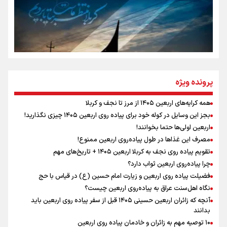
تهران رفتند»
سه حسرتی که به دلم ماند
مومنِ مقتدرِ مظلوم
پرونده ویژه
همه کرایه‌های اربعین ۱۴۰۵ از مرز تا نجف و کربلا
اینفو برنا / توصیه‌هایی طلایی برای پیاده روی اربعین
بجز این وسایل در کوله خود برای پیاده روی اربعین ۱۴۰۵ چیزی نگذارید!
نگاه تمدنی رهبر شهید به فضای مجازی
اربعین اولی‌ها حتما بخوانند!
مصرف این غذاها در طول پیاده‌روی اربعین ممنوع!
تقویم پیاده روی نجف به کربلا اربعین ۱۴۰۵ + تاریخ‌های مهم
چرا پیاده‌روی اربعین ثواب دارد؟
رابطه کارگر و کارفرما در اندیشه رهبر شهید: از تضاد به
زوجیت
فضیلت پیاده روی اربعین و زیارت امام حسین (ع) در قیاس با حج
نگاه اهل‌سنت عراق به پیاده‌روی اربعین چیست؟
آنچه که زائران اربعین حسینی ۱۴۰۵ قبل از سفر پیاده روی اربعین باید
بدانند
۱۰ توصیه مهم به زائران و خادمان پیاده روی اربعین