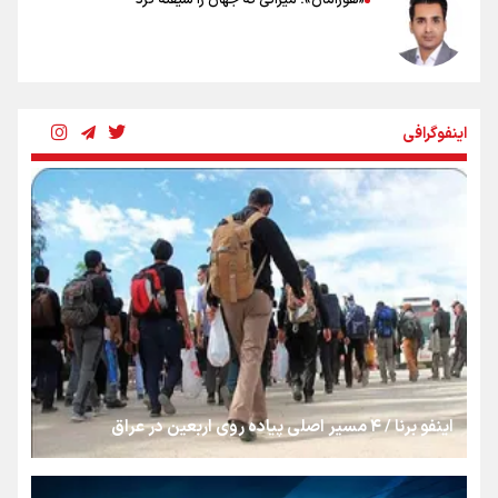
شکستگیِ بزرگ؛ روایتِ یک استخوان، یک نسل، یک توهم!
اینفوگرافی
رسانه ملی و حق مردم برای شنیدن صدای رئیس‌جمهوری
روایت ایران از کنار مردم
از طلوع خیابان‌ها تا غروب اشک
اینفو برنا / ۴ مسیر اصلی پیاده روی اربعین در عراق
جمله‌ای که بغض چهارماهه را شکست؛ «آهای مردم، آقا از