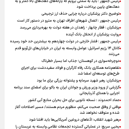
رئیس جمهور : باید به سمتی برویم که یارانه‌های دهک‌های بالا کمتر و به
دهک‌های پایین پرداخت شود
توضیح دکتر پزشکیان درباره چرایی حذف ارز ترجیحی
رئیس جمهور : اتصال شهرهای اطراف تهران به مترو در دستور کار است
پزشکیان : قطار چابهار - زاهدان در هفته دولت به بهره‌برداری می‌رسد
روایت پزشکیان از انحلال بانک آینده
رئیس جمهور : فشار خارجی در دولت چهاردهم به بیشترین حد خود رسیده
کانال ۱۴ رژیم اسرائیل: عوامل وابسته به ایران در خیابان‌های تل‌آویو قدم
می‌زنند
دوچرخه‌سواری در کوهستان؛ جذاب اما بسیار خطرناک
تفاهم‌نامه همکاری بانک رفاه کارگران و فولاد سفیددشت برای اجرای
طرح‌های توسعه‌ای امضا شد
پزشکیان: رهبر شهید سرمایه و پشتوانه بزرگی برای ما بود
گزارشی از ورود وزیر ورزش و جوانان ایران به باکو برای امضای سند برنامه
اجرایی با همتای آذربایجانی
عماد احمدوند : نسخه نانویی برای حل بحران منابع آبی کشور
وقتی از وفاق صحبت می‌کنم، منظورم مردم هستند/ مسیر اصلاحات آغاز
شده و متوقف نخواهد شد
رهبر شهید انقلاب: ادّعاهای دروغین آمریکایی‌ها باید افشا شود
یحیی سریع: در عملیاتی گسترده تجمعات نظامی وابسته به عربستان را