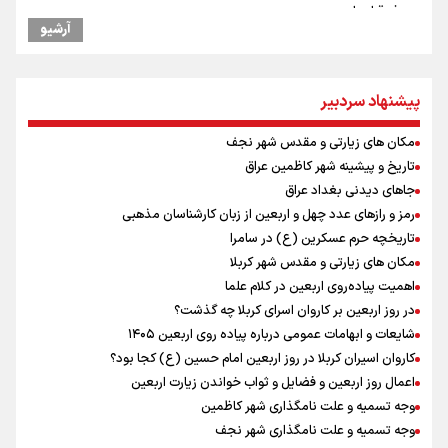
هدف قرار دادیم
آرشیو
استاندار خوزستان: دو میلیون و ۱۷۰ هزار تردد در مرزهای شلمچه و چذابه
ثبت شد / برپایی هزار موکب در خوزستان و ۱۰۰ موکب در مسیر نجف تا
کربلا
پیشنهاد سردبیر
جابجایی مرکز ثقل اقتصاد جهان انجام شد/ فرصت طلایی برای اقتصاد
ایران +نمودار
مکان های زیارتی و مقدس شهر نجف
امیررضا غلامی، ملی پوش تکواندو : تمرکزم روی مسابقات پاکستان است نه
بازی های آسیایی
تاریخ و پیشینه شهر کاظمین عراق
کانادا دو مظنون تیراندازی در نزدیکی کنسولگری آمریکا را بازداشت کرد
جاهای دیدنی بغداد عراق
رادین زینالی، ملی پوش تکواندو : قدم به قدم تلاش می کنم تا به طلای
رمز و رازهای عدد چهل و اربعین از زبان کارشناسان مذهبی
المپیک برسم
تاریخچه حرم عسکرین (ع) در سامرا
نصیری: امیدوارم با خوشرنگ‌ترین مدال‌ها به ایران برگردیم/ حضور شهاب
مکان های زیارتی و مقدس شهر کربلا
حسینی در اردو به تیم انگیزه می‌دهد/ امیدوارم پرسپولیس فصل موفقی
اهمیت پیاده‌روی اربعین در کلام علما
داشته باشد
در روز اربعین بر کاروان اسرای کربلا چه گذشت؟
اردوی تیم ملی تکواندو
شایعات و ابهامات عمومی درباره پیاده روی اربعین ۱۴۰۵
در ادامه سیاست جوان‌گرایی در پرسپولیس؛ ستاره‌های امید به بزرگسالان
کاروان اسیران کربلا در روز اربعین امام حسین (ع) کجا بود؟
اضافه شدند
اعمال روز اربعین و فضایل و ثواب خواندن زیارت اربعین
وجه تسمیه و علت نامگذاری شهر کاظمین
وجه تسمیه و علت نامگذاری شهر نجف