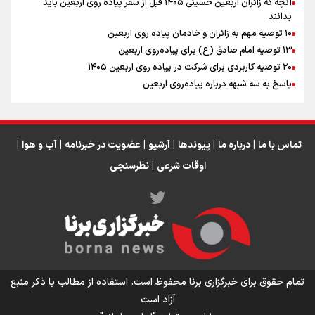
آنچه که زائران اربعین حسینی ۱۴۰۵ قبل از سفر پیاده روی اربعین باید
بدانند
۱۰ توصیه مهم به زائران و خادمان پیاده روی اربعین
اینفو برنا / جدول کامل فاصله مرز شلمچه تا شهرهای زیارتی
۱۳ توصیه امام صادق (ع) برای پیاده‌روی اربعین
۲۰ توصیه کاربردی برای شرکت در پیاده روی اربعین ۱۴۰۵
عراق
پاسخ به سه‌ شبهه درباره پیاده‌روی اربعین
تماس با ما
|
درباره ما
|
پیوندها
|
آرشیو
|
عضویت در خبرنامه
|
آب و هوا
|
اوقات شرعی
|
نظرسنجی
اینفو برنا/ میزان مالیات بر ارزش افزوده چقدر است؟
تمام حقوق برای خبرگزاری برنا محفوظ است. استفاده از مطالب با ذکر منبع
آزاد است