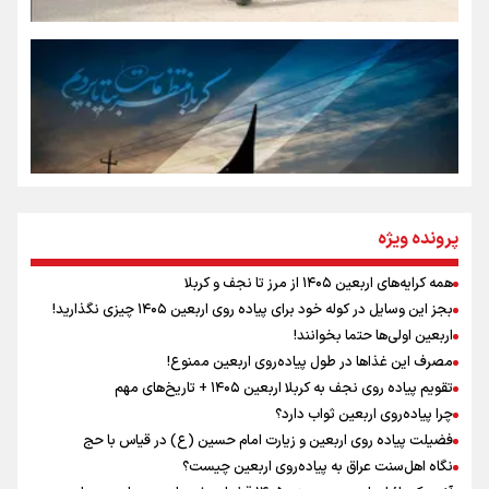
جمله‌ای که بغض چهارماهه را شکست؛ «آهای مردم، آقا از
تهران رفتند»
سه حسرتی که به دلم ماند
مومنِ مقتدرِ مظلوم
پرونده ویژه
همه کرایه‌های اربعین ۱۴۰۵ از مرز تا نجف و کربلا
اینفو برنا / توصیه‌هایی طلایی برای پیاده روی اربعین
بجز این وسایل در کوله خود برای پیاده روی اربعین ۱۴۰۵ چیزی نگذارید!
نگاه تمدنی رهبر شهید به فضای مجازی
اربعین اولی‌ها حتما بخوانند!
مصرف این غذاها در طول پیاده‌روی اربعین ممنوع!
تقویم پیاده روی نجف به کربلا اربعین ۱۴۰۵ + تاریخ‌های مهم
چرا پیاده‌روی اربعین ثواب دارد؟
رابطه کارگر و کارفرما در اندیشه رهبر شهید: از تضاد به
زوجیت
فضیلت پیاده روی اربعین و زیارت امام حسین (ع) در قیاس با حج
نگاه اهل‌سنت عراق به پیاده‌روی اربعین چیست؟