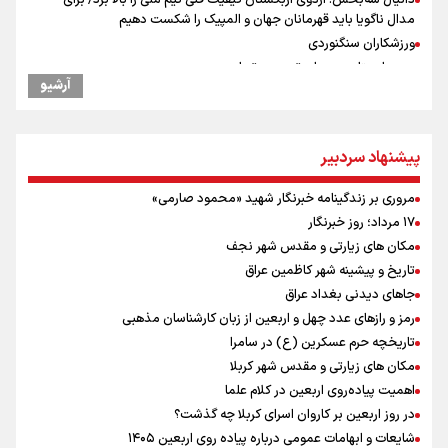
مدال ناگویا باید قهرمانان جهان و المپیک را شکست دهیم
ورزشکاران سنگنوردی
یمن، ایستاده در برابر تحریم و تجاوز
آرشیو
علیرضا نصیری وزنه‌برداری ایرانی دسته ۱۱۰ کیلوگرم : امیدوارم با
خوشرنگ‌ترین مدال‌ها به ایران برگردیم
خودکشی ضارب ۱۴ ساله مدرسه تایلندی
پیشنهاد سردبیر
خطیب جمعه تهران: دشمن شکست مفتضحانه خورده و به التماس افتاده،
ادبیات باخت را هم بلد نیست
مروری بر زندگینامه خبرنگار شهید «محمود صارمی»
رئیس جمهور : آیا انجام مذاکرات باعث بروز جنگ شد؟
۱۷ مرداد؛ روز خبرنگار
پزشکیان : آمریکا تلاش می‌کند همسایگان را علیه ما بسیج کند
مکان های زیارتی و مقدس شهر نجف
خبر سخنگوی کمیسیون امنیت از توافق در چارچوب کلی مذاکرات ایران و
تاریخ و پیشینه شهر کاظمین عراق
عمان بر سر تنگه هرمز
جاهای دیدنی بغداد عراق
محسن رضایی: اجازه باز شدن مسیر دوم در تنگه هرمز را نخواهیم داد
رمز و رازهای عدد چهل و اربعین از زبان کارشناسان مذهبی
افتتاحیه جشنواره نمايش عروسكى تهران-مبارك
تاریخچه حرم عسکرین (ع) در سامرا
مکان های زیارتی و مقدس شهر کربلا
اهمیت پیاده‌روی اربعین در کلام علما
در روز اربعین بر کاروان اسرای کربلا چه گذشت؟
شایعات و ابهامات عمومی درباره پیاده روی اربعین ۱۴۰۵