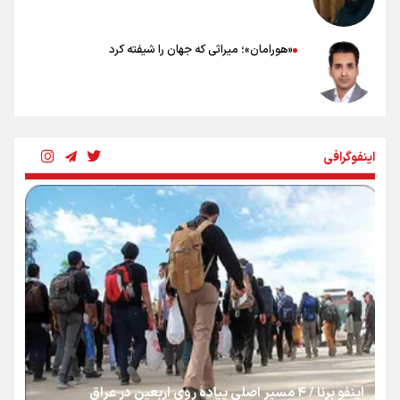
«هورامان»؛ میراثی که جهان را شیفته کرد
شکستگیِ بزرگ؛ روایتِ یک استخوان، یک نسل، یک توهم!
اینفوگرافی
رسانه ملی و حق مردم برای شنیدن صدای رئیس‌جمهوری
روایت ایران از کنار مردم
از طلوع خیابان‌ها تا غروب اشک
اینفو برنا / ۴ مسیر اصلی پیاده روی اربعین در عراق