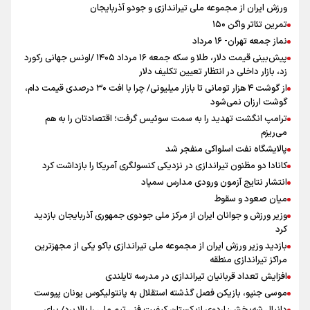
ورزش ایران از مجموعه ملی تیراندازی و جودو آذربایجان
تمرین تئاتر واگن ۱۵۰
نماز جمعه تهران- ۱۶ مرداد
پیش‌بینی قیمت دلار، طلا و سکه جمعه ۱۶ مرداد ۱۴۰۵ /اونس جهانی رکورد
زد، بازار داخلی در انتظار تعیین تکلیف دلار
از گوشت ۴ هزار تومانی تا بازار میلیونی/ چرا با افت ۳۰ درصدی قیمت دام،
گوشت ارزان نمی‌شود
ترامپ انگشت تهدید را به سمت سوئیس گرفت؛ اقتصادتان را به هم
می‌ریزم
پالایشگاه نفت اسلواکی منفجر شد
کانادا دو مظنون تیراندازی در نزدیکی کنسولگری آمریکا را بازداشت کرد
انتشار نتایج آزمون ورودی مدارس سمپاد
میان صعود و سقوط
وزیر ورزش و جوانان ایران از مرکز ملی جودوی جمهوری آذربایجان بازدید
کرد
بازدید وزیر ورزش ایران از مجموعه ملی تیراندازی باکو یکی از مجهزترین
مراکز تیراندازی منطقه
افزایش تعداد قربانیان تیراندازی در مدرسه تایلندی
موسی جنپو، بازیکن فصل گذشته استقلال به پانتولیکوس یونان پیوست
دانیال شه‌بخش: اردوی ازبکستان کیفیت فنی تیم ملی را بالا برد/ برای