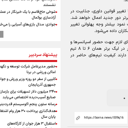
نشستند
 تغییر قوانین داوری، جذابیت در
شوخی حاج‌قاسم با یک خبرنگار در عملی
برتر دور جدید اعمال خواهد شد.
آزادسازی بوکمال
نمود بیشتر وجه پهلوانی تغییر
جوادی: مدال بازی‌های آسیایی را می‌خ
بهداد سلیمی شرایط ورزشکار را درک می
کاران داده می‌شود.
ابوباقر، جانشین فرمانده نیروی قدس 
های لازم جهت حضور اسپانسرها و
اقتدار دفاعی ایران نتیجه مدیریت ولای
تیم‌های قدرتمند را آغاز کرده اما تعداد تیم‌های حاضر در لیگ برتر همان ۶ تا ۸ تیم
است
پیشنهاد سردبیر
 دارند کیفیت تیم‌های حاضر در
ابوباقر: دشمن در براندازی، اغتشاشات
و اهداف نظامی به نتیجه نرسید
حضور مدیرعامل شرکت توسعه و نگهد
محمد نوری روبروی پرسپولیس می ایس
اماکن ورزشی در برنا
رونمایی از شماره پیراهن جدید بازیکنا
کلیپی از سفر دو روزه وزیر ورزش و جوان
استقلال
جمهوری آذربایجان
رهبر شهید انقلاب: آمریکایی‌ها صدها هز
۳۴۰ میلیون دلار تسهیلات برای بازساز
را با بمب اتم کشتند بدون هیچ استدلا
صنایع آسیب‌دیده اختصاص می‌یابد
0
مراسم گرامیداشت روز خبرنگار
رسانه ستون پنجم اکوسیستم قدرت‌بنی
گرامیداشت روز خبرنگار در شیراز
هدف‌گذاری پرداخت ۳۰ هزار وام ا
گرامیداشت روز خبرنگار
پایان سال
سخنگوی سپاه: بازگشایی تنگۀ هرمز من
استقبال ۳ هزار جوان از کارگاه‌های
پذیرش شروط ایران از سوی آمریکاست 