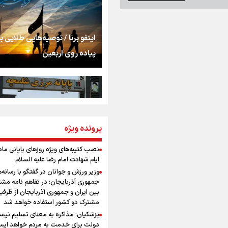
استخوان، یک نسل، ی
توهم!
رسانه ملی و حق مردم
اینفو برنا / توصیه‌هایی طلایی ب
شنیدن صدای رئیس‌ج
پیاده روی اربعین
روایت ایران از کنار مر
از طلوع خیابان‌ها تا 
پرونده ویژه
اینفو برنا / جدول کامل فاصله م
اشک
شلمچه تا شهرهای زیارتی عراق
نصب کتیبه‌های ویژه روزهای پایانی ماه
ایام شهادت امام رضا علیه السلام
جمله‌ای که بغض چها
وزیر ورزش و جوانان در گفتگو با رسانه‌
را شکست؛ «آهای مردم، 
جمهوری آذربایجان: در تفاهم نامه مش
تهران رفتند»
بین ایران و جمهوری آذربایجان از ظرفی
مشترک دو کشور استفاده خواهد شد
سه حسرتی که به دلم 
پزشکیان: مذاکره به معنای تسلیم نی
اینفو برنا/ میزان مالیات بر ارزش
دولت برای خدمت به مردم خواهد ایست