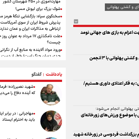
مهارت‌آموزی در ۲۵۰ شهرستان کشور
ارتباطی به مذاکرات ایران و عمان ندارد
ای و کشتی پهلوانی
شوک بزرگ برای لیونل مسی!
ونس: در حال کار بر روی ایجاد یک سی
سخنگوی سپاه: بازگشایی تنگۀ هرمز من
ناوبری امن هستیم
پذیرش شروط ایران از سوی آمریکاست 
علی‌نژاد در مراسم انجمن ورزشی نویس
ارتباطی به مذاکرات ایران و عمان ندارد
روز خبرنگار : رسانه‌های خبری در سال گ
ت اعزام به بازی های جهانی نومد
علت نامگذاری ۱۷ مرداد به عنوان ر
به امروز اتفاقات بزرگی را رقم زدند
چیست؟
سیدمناف هاشمی در مراسم انجمن ور
ورود مواد آلاینده به منابع آب از نگرانی
نویسان : قدردان زحمات اهالی رسانه به
جدی دوران جنگ است/ خطر از دست ر
ورزشی نویسان هستیم
فعالیت فدراسیون ورزش‌های زورخانه‌ای و کشتی پهلوانی با ۳ انجمن
باروری خاک
مروری بر زندگینامه خبرنگار شهید «م
یادداشت
گفتگو
|
صارمی»
: به فکر اعتلای داوری هستیم/
۱۷ مرداد؛ روز خبرنگار
شهید نصیرزاده؛ فرمان
خانواده شهید لاریجانی: از اظهارات شتا
که آینده دفاع را می‌دی
درباره چگونگی شهادت اجتناب کنید
اشک‌های CR7 به قیمت ۲۳ سا
نکن آقای رونالدو
مهاجرانی : در برابر ای
 با موضوع ورزش‌های زورخانه‌ای
حیدری: افزایش تیم‌های جام جهانی هم
باید به احترام ایستاد
داشت و هم ضرر/ تیم ملی در جام جها
مردود نشد
سم بزرگداشت فردوسی در زورخانه شهید
تلاش مدام برای زنده نگه داشتن هنر ای