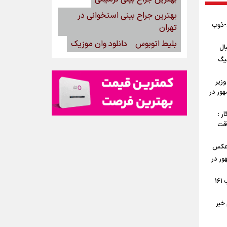
بهترین جراح بینی استخوانی در
ن-ذوب
تهران
بلیط اتوبوس
دانلود وان موزیک
ال
یگ
وزیر
ور در
ر :
وقت
 عکس
ور در
جوش و خروش اهالی تهرانپارس در شب ۱۶۱
خبر