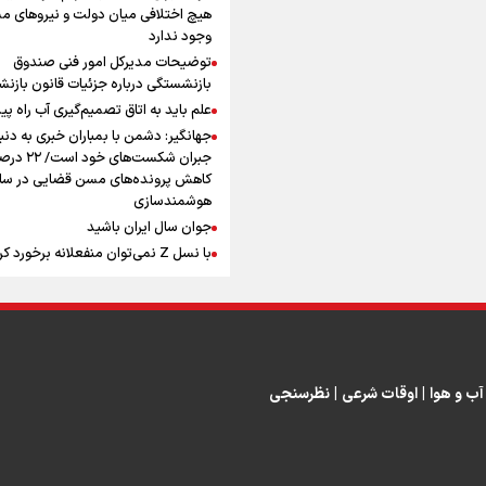
افزوده چقدر است؟
هیچ اختلافی میان دولت و نیروهای م
وجود ندارد
توضیحات مدیرکل امور فنی صندوق
بازنشستگی درباره جزئیات قانون بازن
علم باید به اتاق تصمیم‌گیری آب راه پید
جهانگیر: دشمن با بمباران خبری به دنب
اینفوبرنا/ سقف معافیت مالیاتی
جبران شکست‌های خود است
حقوق کارکنان دولت و بازنشست
کاهش پرونده‌های مسن قضایی در سای
هوشمندسازی
در بودجه ۱۴۰۵ چقدر است؟
جوان سال ایران باشید
با نسل Z نمی‌توان منفعلانه برخورد ک
دانشجو باید سازنده فعالیت فرهنگی ب
نه فقط مخاطب آن
یوسفی: جای بخیه سرم یادگار یک سانح
اینفوبرنا/ حداقل حقوق
است، نه دعوا!/ انتظار داشتیم تیم ملی 
بازنشستگان کشوری و لشکری د
گروهش صعود کند + فیلم
مردی که تاریخ را با دوربین و موتورسی
آب و هوا
|
اوقات شرعی
|
نظرسنجی
لایحه بودجه سال ۱۴۰۵ چقدر است؟
ثبت کرد
رابرت دنیرو: کشور من دیگر دوست‌داش
نیست