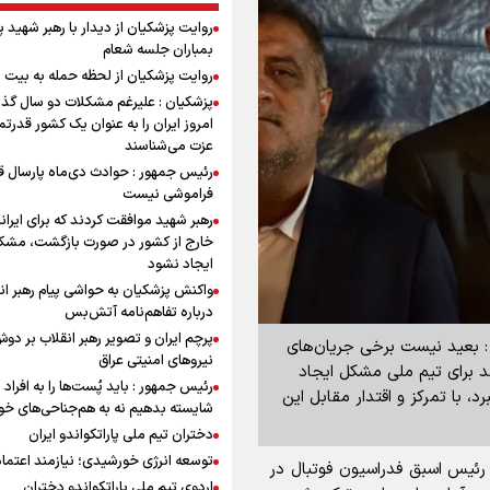
روایت پزشکیان از دیدار با رهبر شهید 
بمباران جلسه شعام
روایت پزشکیان از لحظه حمله به بیت 
پزشکیان : علیرغم مشکلات دو سال گذ
امروز ایران را به عنوان یک کشور قدرتمن
عزت می‌شناسند
رئیس جمهور : حوادث دی‌ماه پارسال ق
فراموشی نیست
رهبر شهید موافقت کردند که برای ایران
خارج از کشور در صورت بازگشت، مشک
ایجاد نشود
واکنش پزشکیان به حواشی پیام رهبر ان
درباره تفاهم‌نامه آتش‌بس
پرچم ایران و تصویر رهبر انقلاب بر دو
 : بعید نیست برخی جریان‌های
نیروهای امنیتی عراق
د برای تیم ملی مشکل ایجاد
رئیس جمهور : باید پُست‌ها را به افراد
رد، با تمرکز و اقتدار مقابل این
شایسته بدهیم نه به هم‌جناحی‌های خ
دختران تیم ملی پاراتکواندو ایران
توسعه انرژی خورشیدی؛ نیازمند اعتما
ن رئیس اسبق فدراسیون فوتبال در
اردوی تیم ملی پاراتکواندو دختران