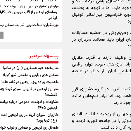
دوی آماده‌سازی راهی ترکیه شده و
راویان عشق در مرز مهران؛ روایت حماس
ود دارد، اما با توجه به وظایف
رسانه‌ای اربعین از قاب دوربین خبرنگارا
ی فدراسیون بین‌المللی فوتبال
ایلامی
د.
پزشکیان: سخت‌ترین شرایط ممکن پس
انقلاب را تجربه میکنیم/ اگر تا امروز مان
د وطن‌فروش در حاشیه مسابقات
بخاطر همه‌ مردم نجیب ایران بوده اس
ن ایران باید همانند سربازان در
رهبر شهید مثل کوه پشتیبان و حامی 
د.
بود
پیشنهاد سردبیر
پیش‌بینی قیمت دلار و طلا 
ن وظیفه دارند با قدرت مقابل
انتظار سیگنال هرمز / دلار عقب‌نشینی 
رائه بازی‌های خوب، توان واقعی
یا طلا صعودی می‌ماند؟
تاریخچه حرم عسکرین (ع) در سامرا
سلامی ایران بار دیگر در عرصه
پزشکیان: فلسطین هرگز از اولویت سی
مکان های زیارتی و مقدس شهر کربلا
خارجی ایران خارج نخواهد شد/ از هر 
اهمیت پیاده‌روی اربعین در کلام علما
رهبران فلسطینی در روند مذاکرات حما
گفت: ایران در گروه دشواری قرار
در روز اربعین بر کاروان اسرای کربلا چه
می‌کنیم
گذشت؟
د بود، اما برابر تیم‌هایی مانند
عملیات تجهیز کتابخانه روستای هدف
شایعات و ابهامات عمومی درباره پیاده
ود دارد.
گردشگری ریاب به پایان رسید
اربعین ۱۴۰۵
ترس نتانیاهو از ترور
هانی از روحیه و انگیزه بالاتری
کاروان اسیران کربلا در روز اربعین اما
فرود یک بالگرد در بیمارستان رمبام در
فاوتی را در جامعه تجربه کردند و
(ع) کجا بود؟
اشغالی در پی هلاکت ۲ نظامی
 آنان داده است.
اعمال روز اربعین و فضایل و ثواب خوا
زخمی شدن ۷ نظامی دیگر