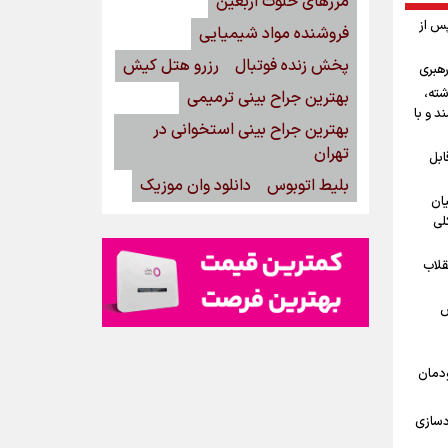
مرزهای خلوت اربعین
پس از
فروشنده مواد شیمیایی
پخش زنده فوتبال
رزرو هتل کیش
رهبری
شته،
بهترین جراح بینی ترمیمی
د و با
بهترین جراح بینی استخوانی در
تهران
ابل
بلیط اتوبوس
دانلود وان موزیک
یان
لی
قلاب
ش
ودمان
دسازی