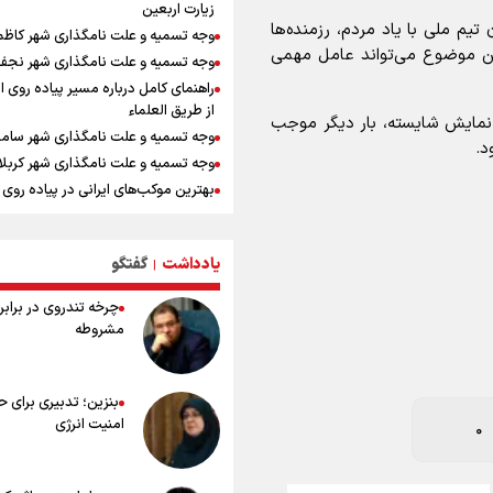
زیارت اربعین
ارتش صهیونیستی زمین‌های کشاورزی 
تیم ملی با یاد مردم، رزمنده‌ها
وجه تسمیه و علت نامگذاری شهر کاظ
جنوب لبنان را به آتش کشید
ین موضوع می‌تواند عامل مهمی
وجه تسمیه و علت نامگذاری شهر نجف
چه کسی باید قیمت‌ها را تعیین کند؟
راهنمای کامل درباره مسیر پیاده روی ا
بازگشت روان دو میلیون و هشتصد هزار
از طریق العلماء
اربعین از مرزهای شش‌گانه
با نمایش شایسته، بار دیگر موجب
وجه تسمیه و علت نامگذاری شهر سامر
د.
زائران اربعین حسینی در مرز تمرچین
وجه تسمیه و علت نامگذاری شهر کربلا
ایران آقای بلامنازع تنگه هرمز
بهترین موکب‌های ایرانی در پیاده روی 
وزیر خارجه مصر: رژیم اسراییل بدون ت
۱۴۰۵
حقوق مشروع مردم فلسطین امنیت ن
توصیه هایی مهم برای پیچ خوردگی پا د
داشت
پیاده روی اربعین
یادداشت
گفتگو
|
مستمری مددجویان کفاف زندگی را نم
0
خطرات پیاده روی اربعین/ ۷ را
/ حمایت از ۱۹هزار زن‌ سرپرست خانوار
چرخه تندروی در برابر 
سفری ایمن و معنوی
مشروطه
۲۰ نکته دوستانه درباره پیاده روی اربع
عراقی ها
بهترین ذکر در پیاده‌روی اربعین چیس
بنزین؛ تدبیری برای 
۸۰ توصیه کاربردی برای ۸۰ کی
امنیت انرژی
تیم ملی فوتبال
اربعین
توصیه های کاربردی برای زائران در پیاد
اربعین