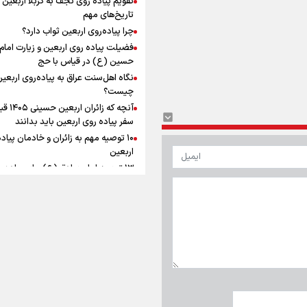
ماندگار شد
افزوده چقدر است؟
تاریخ‌های مهم
چرا پیاده‌روی اربعین ثواب دارد؟
فضیلت پیاده روی اربعین و زیارت امام
حسین (ع) در قیاس با حج
نگاه اهل‌سنت عراق به پیاده‌روی اربعی
اینفوبرنا/ سقف معافیت مالیاتی
چیست؟
آنچه که زائران ار
حقوق کارکنان دولت و بازنشست
سفر پیاده روی اربعین باید بدانند
در بودجه ۱۴۰۵ چقدر است؟
۱۰ توصیه مهم به زائران و خادمان پیاد
اربعین
۱۳ توصیه امام صادق (ع) برای پیاده‌ر
اربعین
۲۰ توصیه کاربردی برای شرکت در پیاد
اینفوبرنا/ حداقل حقوق
اربعین ۱۴۰۵
پاسخ به سه‌ شبهه درباره پیاده‌روی ارب
بازنشستگان کشوری و لشکری د
آب و هوا
|
اوقات شرعی
|
نظرسنجی
لایحه بودجه سال ۱۴۰۵ چقدر است؟