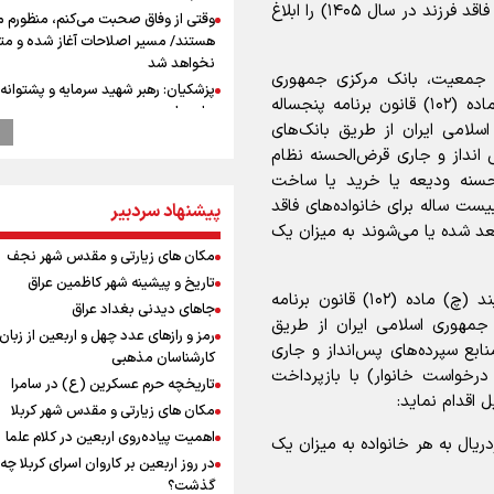
خرید و یا ساخت مسکن به خانواد‌های دارای دو، یک و فاقد فرزند در سال ۱۴۰۵) را ابلاغ
وقتی از وفاق صحبت می‌کنم، منظورم م
هستند/ مسیر اصلاحات آغاز شده و م
نخواهد شد
 و جوانی جمعیت، بانک مرکزی جمهوری
پزشکیان: رهبر شهید سرمایه و پشتوانه 
اسلامی ایران موظف است در راستای اجرای بند (چ) ماده (۱۰۲) قانون برنامه پنجساله
برای ما بود
لامی ایران از طریق بانک‌های
استاندار خوز
های پس انداز و جاری قرض‌الحسنه نظام
در مرزهای شلمچه و چذابه ثبت شد / ب
حسنه ودیعه یا خرید یا ساخت
هزار موکب در خوزستان و 
یست ساله برای خانواده‌های فاقد
نجف تا کربلا
پیشنهاد سردبیر
 سوم به بعد شده یا می‌شوند به میزان یک
گزارشی از ورود وزیر ورزش و جوانان ایرا
باکو برای امضای سند برنامه اجرایی با
مکان های زیارتی و مقدس شهر نجف
آذربایجانی
تاریخ و پیشینه شهر کاظمین عراق
تبصره ۱- بانک مرکزی مکلف است در راستای اجرای بند (چ) ماده (۱۰۲) قانون برنامه
عماد احمدوند : نسخه نانویی برای حل
جاهای دیدنی بغداد عراق
جمهوری اسلامی ایران از طریق
بحران منابع آبی کشور
رمز و رازهای عدد چهل و اربعین از زبان
و ۶۰۰ میلیارد ریال از منابع سپرده‌های پس‌انداز و جاری
رهبر شهید انقلاب: ادّعاهای دروغین
کارشناسان مذهبی
آمریکایی‌ها باید افشا شود
رخواست خانوار) با بازپرداخت
تاریخچه حرم عسکرین (ع) در سامرا
جابجایی مرکز ثقل اقتصاد جهان انجام
مکان های زیارتی و مقدس شهر کربلا
فرصت طلایی برای اقتصاد ایران +نمود
اهمیت پیاده‌روی اربعین در کلام علما
 دو فرزند تا سقف ۲ هزار میلیاردریال به هر خانواده به میزان یک
یحیی سریع: در عملیاتی گسترده تجم
در روز اربعین بر کاروان اسرای کربلا چه
نظامی وابسته به عربستان را هدف قرار
گذشت؟