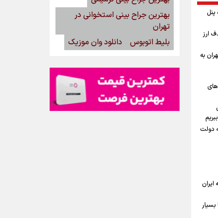
گاه پنل
بهترین جراح بینی استخوانی در
تهران
ف ارز
بلیط اتوبوس
دانلود وان موزیک
ران به
‌های
بریم
ه دولت
ه ایران
بسیار