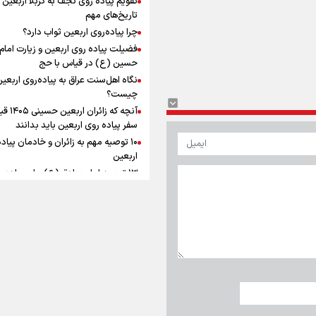
به زوجیت
افزوده چقدر است؟
تاریخ‌های مهم
چرا پیاده‌روی اربعین ثواب دارد؟
فضیلت پیاده روی اربعین و زیارت امام
حسین (ع) در قیاس با حج
نگاه اهل‌سنت عراق به پیاده‌روی اربعی
اینفوبرنا/ سقف معافیت مالیاتی
چیست؟
آنچه که زائران ار
حقوق کارکنان دولت و بازنشست
سفر پیاده روی اربعین باید بدانند
در بودجه ۱۴۰۵ چقدر است؟
۱۰ توصیه مهم به زائران و خادمان پیاد
اربعین
۱۳ توصیه امام صادق (ع) برای پیاده‌ر
اربعین
۲۰ توصیه کاربردی برای شرکت در پیاد
اینفوبرنا/ حداقل حقوق
اربعین ۱۴۰۵
پاسخ به سه‌ شبهه درباره پیاده‌روی ارب
بازنشستگان کشوری و لشکری د
آب و هوا
|
اوقات شرعی
|
نظرسنجی
لایحه بودجه سال ۱۴۰۵ چقدر است؟