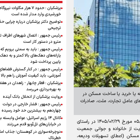
پزشکیان : حدود ۷ هزار مگاوات نیرو
خورشیدی وارد مدار شده است
توضیح دکتر پزشکیان درباره چرایی حذ
ترجیحی
رئیس جمهور : اتصال شهرهای اطراف ته
مترو در دستور کار است
رئیس جمهور : باید به سمتی برویم که
یارانه‌های دهک‌های بالا کمتر و به دهک
پایین پرداخت شود
رئیس جمهور : در کنار گسترش فضاهای
آموزشی، باید کیفیت آموزش را هم بالا ب
پزشکیان : قطار چابهار - زاهدان در هفت
به بهره‌برداری می‌رسد
عه یا خرید یا ساخت مسکن در
روایت پزشکیان از انحلال بانک آینده
رد تومان به بانک‌های عامل تجارت، ملت، صادرات
رئیس جمهور : فشار خارجی در دولت
چهاردهم به بیشترین حد خود رسیده
کانال ۱۴ رژیم اسرائیل: عوامل وابسته ب
به گزارش برنا، بانک مرکزی طی بخشنامه شماره ۰۵/۳۸۱۱۶ مورخ ۱۴۰۵/۰۲/۲۹ در راستای
در خیابان‌های تل‌آویو قدم می‌زنند
(۲) ذیل ماده (۶۹) قانون حمایت از خانواده و جوانی جمعیت
دوچرخه‌سواری در کوهستان؛ جذاب اما 
مسکن (اعطای تسهیلات ودیعه،
خطرناک