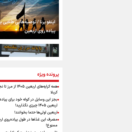
اشک
جمله‌ای که بغض چها
اینفو برنا / توصیه‌هایی طلایی ب
را شکست؛ «آهای مردم، 
پیاده روی اربعین
تهران رفتند»
سه حسرتی که به دلم 
مومنِ مقتدرِ مظلوم
پرونده ویژه
اینفو برنا / جدول کامل فاصله م
شلمچه تا شهرهای زیارتی عراق
همه کرایه‌های اربعین ۱۴۰۵ از 
کربلا
نگاه تمدنی رهبر شهید
بجز این وسایل در کوله خود برای پیاده
فضای مجازی
اربعین ۱۴۰۵ چیزی نگذارید!
اربعین اولی‌ها حتما بخوانند!
مصرف این غذاها در طول پیاده‌روی ار
رابطه کارگر و کارفرما د
ممنوع!
اینفو برنا/ میزان مالیات بر ارزش
اندیشه رهبر شهید: از 