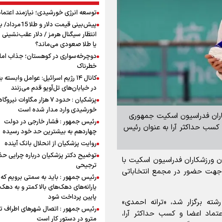
توسعه انرژی خورشیدی؛ نیازمند اعتما
پیش‌بینی قیمت دلار و طلا 
انتظار سیگنال هرمز / دلار عقب‌نشینی 
یا طلا صعودی می‌ماند؟
دوچرخه‌سواری در کوهستان؛ جذاب اما 
خطرناک
کانال ۱۴ رژیم اسرائیل: عوامل وابسته ب
در خیابان‌های تل‌آویو قدم می‌زنند
پزشکیان : حدود ۷ هزار مگاوات نیرو
خورشیدی وارد مدار شده است
اران فدراسیون اسکیت جمهوری
رئیس جمهور : فشار خارجی در دولت
ا کسب حداکثر آرا به عنوان رئیس
چهاردهم به بیشترین حد خود رسیده
روایت پزشکیان از انحلال بانک آینده
توضیح دکتر پزشکیان درباره چرایی حذ
ن ورزشکاران فدراسیون اسکیت با
ترجیحی
رئیس کمیسیون و انتخاب ۶ نماینده جهت حضور در مجمع انتخاباتی
رئیس جمهور : باید به سمتی برویم که
یارانه‌های دهک‌های بالا کمتر و به دهک
پایین پرداخت شود
ه برگزار شد، «ترانه احمدی»
رئیس جمهور : اتصال شهرهای اطراف ته
تماد اعضا و کسب حداکثر آرا،
مترو در دستور کار است