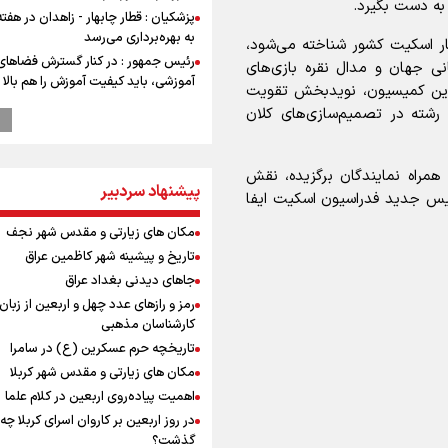
به دست بگیرد.
پزشکیان : قطار چابهار - زاهدان در هفت
به بهره‌برداری می‌رسد
کار اسکیت کشور شناخته می‌شود،
رئیس جمهور : در کنار گسترش فضاهای
نی جهان و مدال نقره بازی‌های
آموزشی، باید کیفیت آموزش را هم بالا ب
س این کمیسیون، نویدبخش تقویت
پزشکیان: رهبر شهید سرمایه و پشتوانه 
ن رشته در تصمیم‌سازی‌های کلان
برای ما بود
تفاهم‌نامه همکاری بانک رفاه کارگران و 
سفیددشت برای اجرای طرح‌های توسعه
مراه نمایندگان برگزیده، نقش
امضا شد
پیشنهاد سردبیر
رئیس جدید فدراسیون اسکیت ایفا
گزارشی از ورود وزیر ورزش و جوانان ایرا
مکان های زیارتی و مقدس شهر نجف
باکو برای امضای سند برنامه اجرایی با
آذربایجانی
تاریخ و پیشینه شهر کاظمین عراق
عماد احمدوند : نسخه نانویی برای حل
جاهای دیدنی بغداد عراق
بحران منابع آبی کشور
رمز و رازهای عدد چهل و اربعین از زبان
رهبر شهید انقلاب: ادّعاهای دروغین
کارشناسان مذهبی
آمریکایی‌ها باید افشا شود
0
تاریخچه حرم عسکرین (ع) در سامرا
یحیی سریع: در عملیاتی گسترده تجم
مکان های زیارتی و مقدس شهر کربلا
نظامی وابسته به عربستان را هدف قرار
اهمیت پیاده‌روی اربعین در کلام علما
مستمری مددجویان کفاف زندگی را نم
در روز اربعین بر کاروان اسرای کربلا چه
/ حمایت از ۱۹هزار زن‌ سرپرست خانوار
گذشت؟