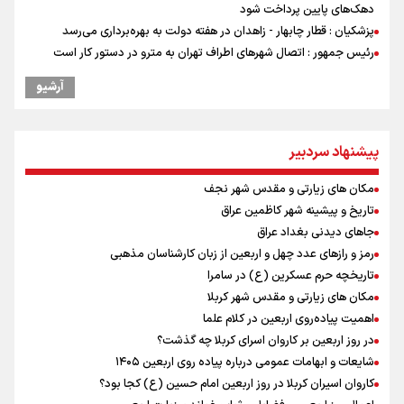
دهک‌های پایین پرداخت شود
پزشکیان : قطار چابهار - زاهدان در هفته دولت به بهره‌برداری می‌رسد
رئیس جمهور : اتصال شهرهای اطراف تهران به مترو در دستور کار است
رئیس جمهور : در کنار گسترش فضاهای آموزشی، باید کیفیت آموزش را هم
آرشیو
بالا ببریم
مستمری مددجویان کفاف زندگی را نمی‌دهد / حمایت از ۱۹هزار زن‌
سرپرست خانوار
پیشنهاد سردبیر
امیررضا غلامی، ملی پوش تکواندو : تمرکزم روی مسابقات پاکستان است نه
بازی های آسیایی
مکان های زیارتی و مقدس شهر نجف
جابجایی مرکز ثقل اقتصاد جهان انجام شد/ فرصت طلایی برای اقتصاد
تاریخ و پیشینه شهر کاظمین عراق
ایران +نمودار
جاهای دیدنی بغداد عراق
رادین زینالی، ملی پوش تکواندو : قدم به قدم تلاش می کنم تا به طلای
المپیک برسم
رمز و رازهای عدد چهل و اربعین از زبان کارشناسان مذهبی
ونس: ایرانی‌ها مذاکره‌کنندگان سرسختی هستند
تاریخچه حرم عسکرین (ع) در سامرا
شنیده شدن صدای ۲ انفجار در یک نفتکش در حال عبور از تنگه هرمز
مکان های زیارتی و مقدس شهر کربلا
اردوی تیم ملی تکواندو
اهمیت پیاده‌روی اربعین در کلام علما
در روز اربعین بر کاروان اسرای کربلا چه گذشت؟
شایعات و ابهامات عمومی درباره پیاده روی اربعین ۱۴۰۵
کاروان اسیران کربلا در روز اربعین امام حسین (ع) کجا بود؟