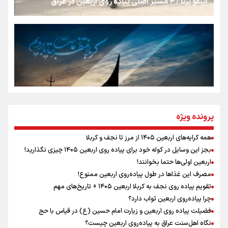
اینفو برنا / ۴ مسیر اصلی پیاده روی اربعین در عراق
جمله‌ای که بغض چهارماهه را شکست؛ «آهای مردم، آقا از
تهران رفتند»
سه حسرتی که به دلم ماند
مومنِ مقتدرِ مظلوم
پرونده ویژه
همه کرایه‌های اربعین ۱۴۰۵ از مرز تا نجف و کربلا
اینفو برنا / توصیه‌هایی طلایی برای پیاده روی اربعین
بجز این وسایل در کوله خود برای پیاده روی اربعین ۱۴۰۵ چیزی نگذارید!
نگاه تمدنی رهبر شهید به فضای مجازی
اربعین اولی‌ها حتما بخوانند!
مصرف این غذاها در طول پیاده‌روی اربعین ممنوع!
تقویم پیاده روی نجف به کربلا اربعین ۱۴۰۵ + تاریخ‌های مهم
چرا پیاده‌روی اربعین ثواب دارد؟
رابطه کارگر و کارفرما در اندیشه رهبر شهید: از تضاد به
زوجیت
فضیلت پیاده روی اربعین و زیارت امام حسین (ع) در قیاس با حج
نگاه اهل‌سنت عراق به پیاده‌روی اربعین چیست؟