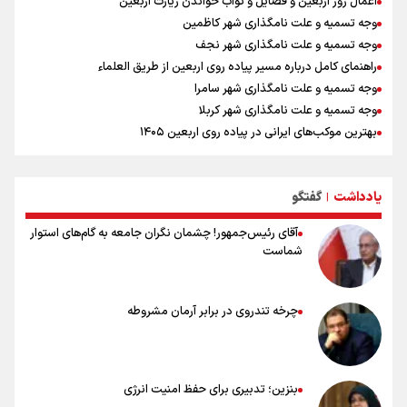
اعمال روز اربعین و فضایل و ثواب خواندن زیارت اربعین
وجه تسمیه و علت نامگذاری شهر کاظمین
وجه تسمیه و علت نامگذاری شهر نجف
راهنمای کامل درباره مسیر پیاده روی اربعین از طریق العلماء
وجه تسمیه و علت نامگذاری شهر سامرا
وجه تسمیه و علت نامگذاری شهر کربلا
بهترین موکب‌های ایرانی در پیاده روی اربعین ۱۴۰۵
توصیه هایی مهم برای پیچ خوردگی پا در پیاده روی اربعین
خطرات پیاده روی اربعین/ ۷ راهنمایی برای سفری ایمن و معنوی
یادداشت
گفتگو
۲۰ نکته دوستانه درباره پیاده روی اربعین و عراقی ها
|
آقای رئیس‌جمهور! چشمان نگران جامعه به گام‌های استوار
شماست
چرخه تندروی در برابر آرمان مشروطه
بنزین؛ تدبیری برای حفظ امنیت انرژی