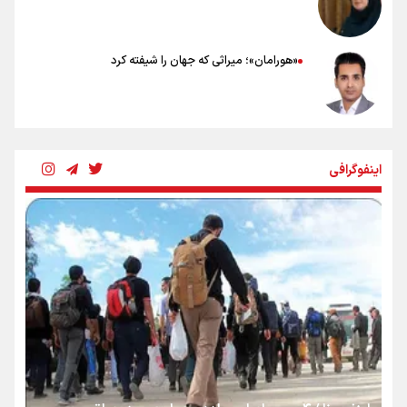
«هورامان»؛ میراثی که جهان را شیفته کرد
شکستگیِ بزرگ؛ روایتِ یک استخوان، یک نسل، یک توهم!
اینفوگرافی
رسانه ملی و حق مردم برای شنیدن صدای رئیس‌جمهوری
روایت ایران از کنار مردم
از طلوع خیابان‌ها تا غروب اشک