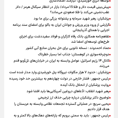
توسعه انرژی خورشیدی؛ نیازمند اعتمادسازی
پیش‌بینی قیمت دلار و طلا 15مرداد/ بازار در انتظار سیگنال هرمز / دلار
عقب‌نشینی می‌کند یا طلا صعودی می‌ماند؟
پزشکیان: رهبر شهید سرمایه و پشتوانه بزرگی برای ما بود
گزارشی از ورود وزیر ورزش و جوانان ایران به باکو برای امضای سند برنامه
اجرایی با همتای آذربایجانی
تفاهم‌نامه همکاری بانک رفاه کارگران و فولاد سفیددشت برای اجرای
طرح‌های توسعه‌ای امضا شد
عماد احمدوند : نسخه نانویی برای حل بحران منابع آبی کشور
دوچرخه‌سواری در کوهستان؛ جذاب اما بسیار خطرناک
کانال ۱۴ رژیم اسرائیل: عوامل وابسته به ایران در خیابان‌های تل‌آویو قدم
می‌زنند
پزشکیان : حدود ۷ هزار مگاوات نیروگاه پنل خورشیدی وارد مدار شده است
رئیس جمهور : فشار خارجی در دولت چهاردهم به بیشترین حد خود رسیده
روایت پزشکیان از انحلال بانک آینده
رهبر شهید انقلاب: ادّعاهای دروغین آمریکایی‌ها باید افشا شود
توضیح دکتر پزشکیان درباره چرایی حذف ارز ترجیحی
یحیی سریع: در عملیاتی گسترده تجمعات نظامی وابسته به عربستان را
هدف قرار دادیم
رئیس جمهور : باید به سمتی برویم که یارانه‌های دهک‌های بالا کمتر و به