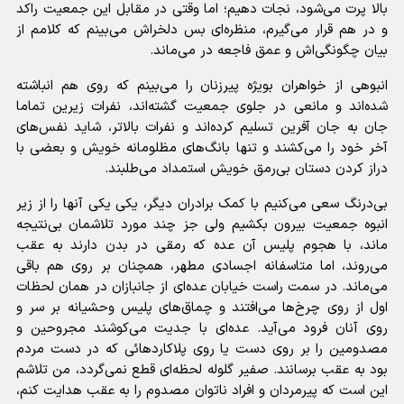
بالا پرت می‌شود، نجات دهیم؛ اما وقتی در مقابل این جمعیت راکد
و در هم قرار می‌گیرم، منظره‌ای بس دلخراش می‌بینم که کلامم از
بیان چگونگی‌اش و عمق فاجعه در می‌ماند.
انبوهی از خواهران بویژه پیرزنان را می‌بینم که روی هم انباشته
شده‌اند و مانعی در جلوی جمعیت گشته‌اند، نفرات زیرین تماما
جان به جان آفرین تسلیم کرده‌اند و نفرات بالاتر، شاید نفس‌های
آخر خود را می‌کشند و تنها بانگ‌های مظلومانه خویش و بعضی با
دراز کردن دستان بی‌رمق خویش استمداد می‌طلبند.
بی‌درنگ سعی می‌کنیم با کمک برادران دیگر، یکی یکی آنها را از زیر
انبوه جمعیت بیرون بکشیم ولی جز چند مورد تلاشمان بی‌نتیجه
ماند، با هجوم پلیس آن عده که رمقی در بدن دارند به عقب
می‌روند، اما متاسفانه اجسادی مطهر، همچنان بر روی هم باقی
می‌ماند. در سمت راست خیابان عده‌ای از جانبازان در همان لحظات
اول از روی چرخ‌ها می‌افتند و چماق‌های پلیس وحشیانه بر سر و
روی آنان فرود می‌آید. عده‌ای با جدیت می‌کوشند مجروحین و
مصدومین را بر روی دست یا روی پلاکاردهائی که در دست مردم
بود به عقب برسانند. صفیر گلوله لحظه‌ای قطع نمی‌گردد، من تلاشم
این است که پیرمردان و افراد ناتوان مصدوم را به عقب هدایت کنم،