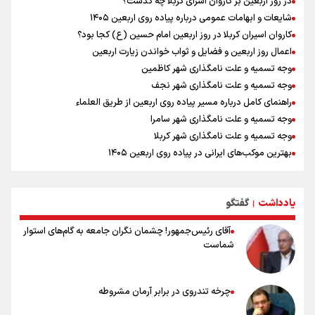
در روز اربعین بر کاروان اسرای کربلا چه گذشت؟
تازه‌ای در روابط ورزشی دو کشور
شایعات و ابهامات عمومی درباره پیاده روی اربعین ۱۴۰۵
دانیال شه‌بخش: اردوی ازبکستان کیفیت فنی تیم ملی را بالا برد/ برای
کاروان اسیران کربلا در روز اربعین امام حسین (ع) کجا بود؟
مدال ناگویا باید قهرمانان جهان و المپیک را شکست دهیم
اعمال روز اربعین و فضایل و ثواب خواندن زیارت اربعین
از گوشت ۴ هزار تومانی تا بازار میلیونی/ چرا با افت ۳۰ درصدی قیمت دام،
گوشت ارزان نمی‌شود
وجه تسمیه و علت نامگذاری شهر کاظمین
وجه تسمیه و علت نامگذاری شهر نجف
راهنمای کامل درباره مسیر پیاده روی اربعین از طریق العلماء
وجه تسمیه و علت نامگذاری شهر سامرا
وجه تسمیه و علت نامگذاری شهر کربلا
بهترین موکب‌های ایرانی در پیاده روی اربعین ۱۴۰۵
توصیه هایی مهم برای پیچ خوردگی پا در پیاده روی اربعین
خطرات پیاده روی اربعین/ ۷ راهنمایی برای سفری ایمن و معنوی
یادداشت
گفتگو
۲۰ نکته دوستانه درباره پیاده روی اربعین و عراقی ها
|
آقای رئیس‌جمهور! چشمان نگران جامعه به گام‌های استوار
شماست
چرخه تندروی در برابر آرمان مشروطه