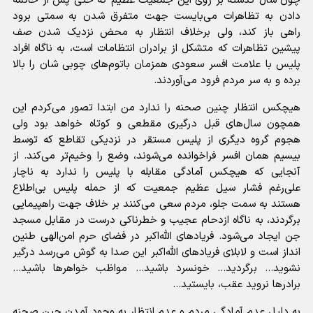
چون سال گذشته بر روی این جمعیت عظیم که حتی پس از خاتمه
دادن به تظاهرات می‌بایست جهت متفرق شدن به سمتی برود
راهی باز کند، ولی برخلاف انتظار به محض نزدیک شدن صف
پیشین تظاهرات که متشکل از برادران انتظامات است، به ناگاه افراد
پلیس با علامت افسر سعودی همزمان باتوم‌های چوبی شان را بالا
برده و به سر مردم فرود می‌آوردند.
هیچکس انتظار چنین صحنه را ندارد من ابتدا تصور می‌کردم این
همچون سال‌های قبل درگیری مقطعی و کوتاه خواهد بود ولی
هجوم گروه دیگری از پلیس مستقر در نزدیکی تقاطع که توسط
بیسیم همان افسر فراخوانده می‌شوند، وضع را وخیم‌تر می‌کند. از
آنجایی که هیچکس آمادگی مقابله با پلیس را ندارد به ناچار
علی‌رغم فشار سیل عظیم جمعیت که از حمله پلیس بی‌اطلاع
هستند به سمت جلو، مردم سعی می‌کنند بر خلاف جهت راهپیمایی
برگردند، به ناگاه ازدحام عجیب و خطرناکی درست در مقابل مسجد
جن ایجاد می‌شود. فریاد‌های الله‌اکبر در فضای حرم امن‌الهی طنین
انداز است و لابلای فریاد‌های الله‌اکبر این صدا به گوش می‌رسد درگیر
نشوید... برگردید... خونسرد باشید... مواظب خواهر‌ها باشید...
برادر‌ها نروید عقب، بایستید...
به دلیل عدم آمادگی مردم و عدم انتظار به وجود آمدن چین صحنه