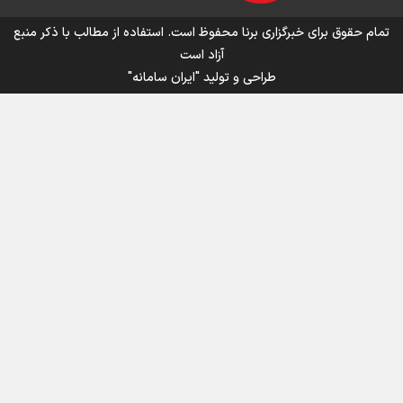
اینفو برنا/ میزان مالیات بر ارزش افزوده چقدر است؟
تمام حقوق برای خبرگزاری برنا محفوظ است. استفاده از مطالب با ذکر منبع
آزاد است
طراحی و تولید
"ایران سامانه"
اینفوبرنا/ سقف معافیت مالیاتی حقوق کارکنان دولت و
بازنشستگان در بودجه ۱۴۰۵ چقدر است؟