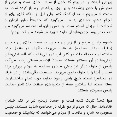
پیرزنی فرتوت را می‌بینم که خون از سرش جاری است و نیمی از
صورتش را خون پوشانده و بر روی پیراهنش راه باز کرده است. به
سمت او می‌روم تا به او کمک کنم، ولی قبل از اینکه کاری برای او
انجام دهم، جمله‌ای به من می‌گوید که حقیقتاً تبلور ایمان و
شجاعت شیرزنان اسلام است. او نفس زنان، اما مصمم می‌گوید من
عقب نمی‌روم، جوان‌هایمان دارند شهید می‌شوند من کجا بروم!
هجوم پلیس مردم را از زیر پل حجون به سمت بالای پل حجون
(بطرف میدان معابده) به عقب می‌راند، ناگهان در مقابل چند
ساختمان جدیدالحداث در کنار قبرستان ابی‌طالب که فلسطینی‌ها و
اردنی‌ها در آن مستقر هستند مجدداً ازدحام سختی پدید می‌آید،
پلیس از طرف دیگر نیز یعنی میدان معابده به مردم یورش برده
است و آنها را به طرف پایین می‌راند. جمعیت باقی‌مانده از دو طرف
در محاصره است، هیچ راهی وجود ندارد، درب تمام ساختمان‌ها
بسته است، اما ساکنین همه از پنجره‌های طبقات بالا ناظر جنایات
پلیس سعودی هستند.
هوا کاملاً تاریک شده است و اجساد زیادی نیز بر کف خیابان
افتاده‌اند. حال که مردم از دو طرف در محاصره شدید هستند، پلیس
سعودی به اشاره و علامت از مردم می‌خواهد که بنشینند و جمعیت