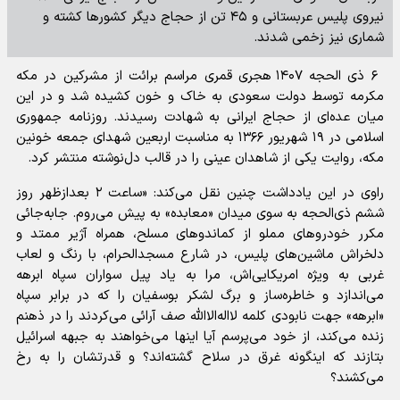
نیروی پلیس عربستانی و ۴۵ تن از حجاج دیگر کشور‌ها کشته و
شماری نیز زخمی شدند.
۶ ذی الحجه ۱۴۰۷ هجری قمری مراسم برائت از مشرکین در مکه
مکرمه توسط دولت سعودی به خاک و خون کشیده شد و در این
میان عده‌ای از حجاج ایرانی به شهادت رسیدند. روزنامه جمهوری
اسلامی در ۱۹ شهریور ۱۳۶۶ به مناسبت اربعین شهدای جمعه خونین
مکه، روایت یکی از شاهدان عینی را در قالب دل‌نوشته منتشر کرد.
راوی در این یادداشت چنین نقل می‌کند: «ساعت ۲ بعدازظهر روز
ششم ذی‌الحجه به سوی میدان «معابده» به پیش می‌روم. جابه‌جائی
مکرر خودرو‌های مملو از کماندو‌های مسلح، همراه آژیر ممتد و
دلخراش ماشین‌های پلیس، در شارع مسجدالحرام، با رنگ و لعاب
غربی به ویژه امریکایی‌اش، مرا به یاد پیل سواران سپاه ابرهه
می‌اندازد و خاطره‌ساز و برگ لشکر بوسفیان را که در برابر سپاه
«ابرهه» جهت نابودی کلمه لااله‌الا‌الله صف آرائی می‌کردند را در ذهنم
زنده می‌کند، از خود می‌پرسم آیا اینها می‌خواهند به جبهه اسرائیل
بتازند که اینگونه غرق در سلاح گشته‌اند؟ و قدرتشان را به رخ
می‌کشند؟