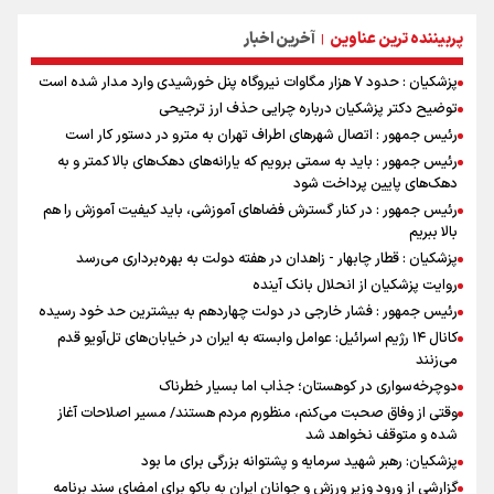
پربیننده ترین عناوین
آخرین اخبار
|
پزشکیان : حدود ۷ هزار مگاوات نیروگاه پنل خورشیدی وارد مدار شده است
توضیح دکتر پزشکیان درباره چرایی حذف ارز ترجیحی
رئیس جمهور : اتصال شهرهای اطراف تهران به مترو در دستور کار است
رئیس جمهور : باید به سمتی برویم که یارانه‌های دهک‌های بالا کمتر و به
دهک‌های پایین پرداخت شود
رئیس جمهور : در کنار گسترش فضاهای آموزشی، باید کیفیت آموزش را هم
بالا ببریم
پزشکیان : قطار چابهار - زاهدان در هفته دولت به بهره‌برداری می‌رسد
روایت پزشکیان از انحلال بانک آینده
رئیس جمهور : فشار خارجی در دولت چهاردهم به بیشترین حد خود رسیده
کانال ۱۴ رژیم اسرائیل: عوامل وابسته به ایران در خیابان‌های تل‌آویو قدم
می‌زنند
دوچرخه‌سواری در کوهستان؛ جذاب اما بسیار خطرناک
وقتی از وفاق صحبت می‌کنم، منظورم مردم هستند/ مسیر اصلاحات آغاز
شده و متوقف نخواهد شد
پزشکیان: رهبر شهید سرمایه و پشتوانه بزرگی برای ما بود
گزارشی از ورود وزیر ورزش و جوانان ایران به باکو برای امضای سند برنامه