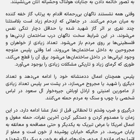
به تصور خاتمه دادن به جنایات هولناک وحشیانه آنان می‌نشینند.
وقتی همه نشستند ناگهان بی‌رحمانه اقدام به پرتاب گاز خفه کننده
به میان مردم می‌کنند. در جاهائی که ازدحام زیاد است بلااستثنا
چند نفری بر اثر گاز شهید شده یا حداقل دچار تنگی نفس
می‌شوند، در این شرایط سخت ناگهان درب ساختمان اردنی‌ها و
فلسطینی‌ها بر روی مردم باز می‌شود. تعداد زیادی از خواهران و
مجروحین به داخل ساختمان‌ها می‌روند، اما وقتی پلیس متوجه
وجود ایرانی‌ها در داخل ساختمان‌ها می‌شود برق آن را قطع می‌کند،
طوری که گرمای زیاد و تاریکی مشکلات زیادی را بوجود می‌آورد.
پلیس همچنان اعمال ددمنشانه خود را ادامه می‌دهد و تعداد
دیگری را شهید یا مجروح می‌سازد، در پشت سر پلیس تعداد زیادی
از مامورین امنیتی و اراذل اوباش جیره‌خوار آل سعود در لباس
شخصی با چوب و سنگ به مردم حمله می‌کنند.
درگیری و ضرب وشتم تا لحظاتی قبل از نماز عشا ادامه دارد، در این
زمان با مصدوم کردن و دستگیر کردن آخرین نفرات، حمله مغول و
اعمال امریکا با عرض تبریک به یکدیگر و حتی مصافحه و معانقه به
پایان می‌رسد، در حالیکه خیابان پوشیده از خون است و مملو از
اشیا بجای مانده از مردم، چادر‌های غرقه به خون و پیکر پاک شهدا و