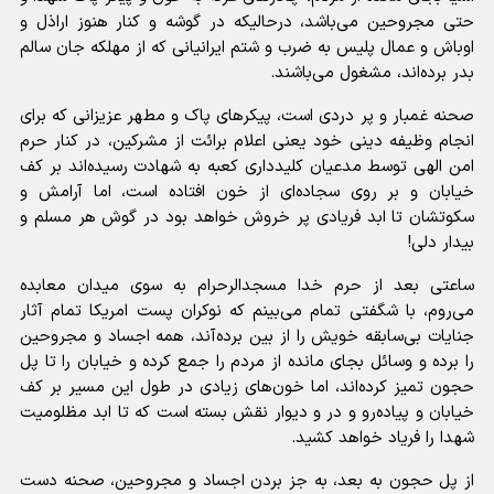
حتی مجروحین می‌باشد، درحالیکه در گوشه و کنار هنوز اراذل و
اوباش و عمال پلیس به ضرب و شتم ایرانیانی که از مهلکه جان سالم
بدر برده‌اند، مشغول می‌باشند.
صحنه غمبار و پر دردی است، پیکر‌های پاک و مطهر عزیزانی که برای
انجام وظیفه دینی خود یعنی اعلام برائت از مشرکین، در کنار حرم
امن الهی توسط مدعیان کلیدداری کعبه به شهادت رسیده‌اند بر کف
خیابان و بر روی سجاده‌ای از خون افتاده است، اما آرامش و
سکوتشان تا ابد فریادی پر خروش خواهد بود در گوش هر مسلم و
بیدار دلی!
ساعتی بعد از حرم خدا مسجدالرحرام به سوی میدان معابده
می‌روم، با شگفتی تمام می‌بینم که نوکران پست امریکا تمام آثار
جنایات بی‌سابقه خویش را از بین برده‌آند، همه اجساد و مجروحین
را برده و وسائل بجای مانده از مردم را جمع کرده و خیابان را تا پل
حجون تمیز کرده‌اند، اما خون‌های زیادی در طول این مسیر بر کف
خیابان و پیاده‌رو و در و دیوار نقش بسته است که تا ابد مظلومیت
شهدا را فریاد خواهد کشید.
از پل حجون به بعد، به جز بردن اجساد و مجروحین، صحنه دست