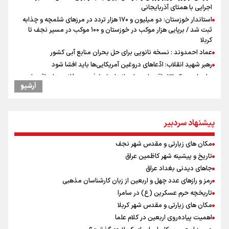
اجرایی با همتای آذربایجانی
استاندار خوزستان: دو میلیون و ۱۷۰ هزار تردد در مرزهای شلمچه و چذابه
ثبت شد / برپایی هزار موکب در خوزستان و ۱۰۰ موکب در مسیر نجف تا
کربلا
عماد احمدوند : نسخه نانویی برای حل بحران منابع آبی کشور
رهبر شهید انقلاب: ادّعاهای دروغین آمریکایی‌ها باید افشا شود
جابجایی مرکز ثقل اقتصاد جهان انجام شد/ فرصت طلایی برای اقتصاد
آرشیو
ایران +نمودار
یحیی سریع: در عملیاتی گسترده تجمعات نظامی وابسته به عربستان را
هدف قرار دادیم
پیشنهاد سردبیر
امیررضا غلامی، ملی پوش تکواندو : تمرکزم روی مسابقات پاکستان است نه
بازی های آسیایی
مکان های زیارتی و مقدس شهر نجف
کانادا دو مظنون تیراندازی در نزدیکی کنسولگری آمریکا را بازداشت کرد
تاریخ و پیشینه شهر کاظمین عراق
نصیری: امیدوارم با خوشرنگ‌ترین مدال‌ها به ایران برگردیم/ حضور شهاب
حسینی در اردو به تیم انگیزه می‌دهد/ امیدوارم پرسپولیس فصل موفقی
جاهای دیدنی بغداد عراق
داشته باشد
رمز و رازهای عدد چهل و اربعین از زبان کارشناسان مذهبی
رادین زینالی، ملی پوش تکواندو : قدم به قدم تلاش می کنم تا به طلای
تاریخچه حرم عسکرین (ع) در سامرا
المپیک برسم
مکان های زیارتی و مقدس شهر کربلا
توافق دنیامالی و همتای آذربایجانی برای گسترش همکاری‌های ورزش و
اهمیت پیاده‌روی اربعین در کلام علما
جوانان ایران و جمهوری آذربایجان/ امضای سند همکاری سه‌ساله فصل