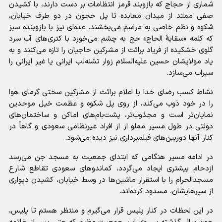
شماری از حجاج که بازوبند قرمز انتظامات بر دست دارند، با کشیدن
صفی ممتد از میدان معابده تا پل حجون در دو طرف خیابان،
شکوه و نظم خاصی به مراسم می‌بخشند. عده‌ای نیز با بازوبنده سبز
که کلمه «سقایۀ الحاج» حج به چشم می‌خورد با کتری‌های آب سرد
گلوی خشکیده از فریاد برائت از مشرکین حاجیان را تازه می‌کنند و به
یاد مولایشان حسین علیه‌السلام زوار تشنه‌لب ایرانی یا غیر ایرانی را
سیراب می‌سازد.
نشاط کسب رضای خدا با اعلام برائت از مشرکین سختی گرمای هوا
را در خود ذوب می‌کند، از روی پل شکوه و عظمت خیل موحدین
نمایان‌تر است و مجذوب‌تر، پشت‌بام‌های اماکن و ساختمان‌های
دولتی در طول مسیر مملو از از افراد غیرنظامی سعودی و گاهاً در
کنار آنها دوربین‌های فیلمبرداری نیز دیده می‌شود.
در ادامه مسیر هنگامی که ابتدای جمعیت به مسجد جن می‌رسد
ازدحام بیشتری ایجاد می‌گردد، کماندو‌های سعودی تقاطع شارع
مسجدالحرام را با استقرار ماشین‌ها در وسط خیابان، کشیدن دیواری
از سپرهایشان، مسدود کرده‌اند.
در این لحظات در کنار پلیس قرار می‌گیرم و منتظر هستم تا پلیس،