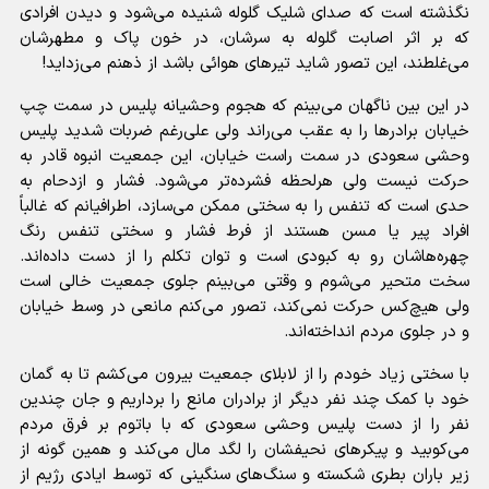
نگذشته است که صدای شلیک گلوله شنیده می‌شود و دیدن افرادی
که بر اثر اصابت گلوله به سرشان، در خون پاک و مطهرشان
می‌غلطند، این تصور شاید تیر‌های هوائی باشد از ذهنم می‌زداید!
در این بین ناگهان می‌بینم که هجوم وحشیانه پلیس در سمت چپ
خیابان برادر‌ها را به عقب می‌راند ولی علی‌رغم ضربات شدید پلیس
وحشی سعودی در سمت راست خیابان، این جمعیت انبوه قادر به
حرکت نیست ولی هرلحظه فشرده‌تر می‌شود. فشار و ازدحام به
حدی است که تنفس را به سختی ممکن می‌سازد، اطرافیانم که غالباً
افراد پیر یا مسن هستند از فرط فشار و سختی تنفس رنگ
چهره‌هاشان رو به کبودی است و توان تکلم را از دست داده‌اند.
سخت متحیر می‌شوم و وقتی می‌‎بینم جلوی جمعیت خالی است
ولی هیچ‌کس حرکت نمی‌کند، تصور می‌کنم مانعی در وسط خیابان
و در جلوی مردم انداخته‌اند.
با سختی زیاد خودم را از لابلای جمعیت بیرون می‌کشم تا به گمان
خود با کمک چند نفر دیگر از برادران مانع را برداریم و جان چندین
نفر را از دست پلیس وحشی سعودی که با باتوم بر فرق مردم
می‌کوبید و پیکر‌های نحیفشان را لگد مال می‌کند و همین گونه از
زیر باران بطری شکسته و سنگ‌های سنگینی که توسط ایادی رژیم از