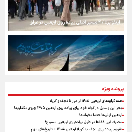
از طلوع خیابان‌ها تا غروب اشک
اینفو برنا / ۴ مسیر اصلی پیاده روی اربعین در عراق
جمله‌ای که بغض چهارماهه را شکست؛ «آهای مردم، آقا از
تهران رفتند»
سه حسرتی که به دلم ماند
مومنِ مقتدرِ مظلوم
پرونده ویژه
همه کرایه‌های اربعین ۱۴۰۵ از مرز تا نجف و کربلا
اینفو برنا / توصیه‌هایی طلایی برای پیاده روی اربعین
بجز این وسایل در کوله خود برای پیاده روی اربعین ۱۴۰۵ چیزی نگذارید!
نگاه تمدنی رهبر شهید به فضای مجازی
اربعین اولی‌ها حتما بخوانند!
مصرف این غذاها در طول پیاده‌روی اربعین ممنوع!
تقویم پیاده روی نجف به کربلا اربعین ۱۴۰۵ + تاریخ‌های مهم