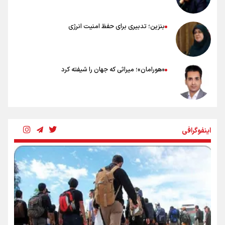
بنزین؛ تدبیری برای حفظ امنیت انرژی
«هورامان»؛ میراثی که جهان را شیفته کرد
شکستگیِ بزرگ؛ روایتِ یک استخوان، یک نسل، یک توهم!
اینفوگرافی
رسانه ملی و حق مردم برای شنیدن صدای رئیس‌جمهوری
روایت ایران از کنار مردم