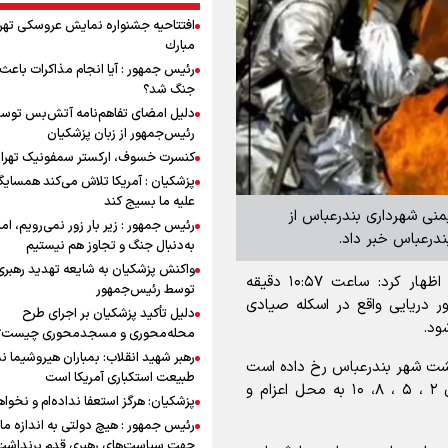
افتتاحیه جشنواره نمايش عروسكى تهر
مبارك
رئیس جمهور : آیا انجام مذاکرات باعث 
جنگ شد؟
دلیل امضای تفاهم‌نامه آتش‌بس توس
رئیس‌جمهور از زبان پزشکیان
کنسرت خسوف، ارکستر سمفونیک تهرا
پزشکیان : آمریکا تلاش می‌کند همسایگا
علیه ما بسیج کند
منی شهرداری بندرعباس از
رئیس جمهور : زیر بار زور نمی‌رویم، اما
درعباس خبر داد.
به‌دنبال جنگ و تجاوز هم نیستیم
واکنش پزشکیان به شایعه تهدید رهبری
به گزارش خبرگزاری برنا هرمزگان، محمد امین لیاقت اظهار کرد: ساعت ۱۰:۵۷ دقیقه
توسط رئیس‌جمهور
فروند شناور دریایی واقع در اسکله صیادی
دلیل تأکید پزشکیان بر اجرای طرح
محله‌محوری و مسجدمحوری چیست؟
رهبر شهید انقلاب: بمباران هیروشیما ن
 پشت شهر بندرعباس رخ داده است
طبیعت استکباری آمریکا است
به محض دریافت خبر تیم‌های عملیاتی از ایستگاه‌های ۲ ، ۵ ، ۸، ۱۰ به محل اعزام و
پزشکیان: هرگز استعفا نداده‌ام و نخواه
رئیس جمهور : هیچ دولتی به اندازه ما 
جهت سیاست‌های رهبری قدم برنداشت