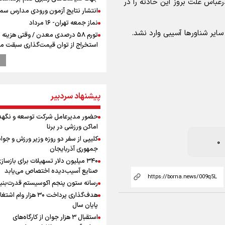
باس علت بروز این حادثه را در
انتشار نتایج آزمون ورودی مدارس سمپ
نماز جمعه تهران- ۱۶ مرداد
ایر شناورها آسیبی وارد نشد.
تورم ۵۸ درصدی معدن / وقتی هزینه
استخراج از توان قیمت‌گذاری سبقت می
رشد ۳۰۰ تا ۴۰۰ درصدی مواد ناریه
پالایشگاه نفت اسلواکی منفجر شد
0
وزیر ورزش و جوانان ایران از مرکز ملی
جمهوری آذربایجان بازدید کرد
پیشنهاد سردبیر
دروازه‌بان سرشناس پرسپولیس در آستا
فسخ قرارداد!
حضور مدیرعامل شرکت توسعه و نگهد
بازدید وزیر ورزش ایران از مجموعه ملی
اماکن ورزشی در برنا
تیراندازی باکو یکی از مجهزترین مراکز
کلیپی از سفر دو روزه وزیر ورزش و جوان
تیراندازی منطقه
جمهوری آذربایجان
پزشکیان: مذاکره به معنای تسلیم نی
۳۴۰ میلیون دلار تسهیلات برای بازساز
دولت برای خدمت به مردم خواهد ایست
صنایع آسیب‌دیده اختصاص می‌یابد
هیچ اختلافی میان دولت و نیروهای م
 ممنوع است
رسانه ستون پنجم اکوسیستم قدرت‌بنی
وجود ندارد
هدف‌گذاری پرداخت ۳۰ هزار وام ا
پیش 
پایان سال
طلا و دلار در آستانه یک تغییر مهم
استقبال ۳ هزار جوان از کارگاه‌های
همتی: اظهارات جدید آمریکا با ادعاهای 
کامل ایران است