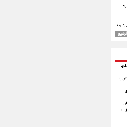
اد
‌گیرد/
آرشیو
 جودوی
نه
اری
ان به
ست/
ی
اد/
سلح
ان
شتغال تا
بینی نرخ ارز، طلا و سکه شنبه ۱۷مرداد/
قبلی