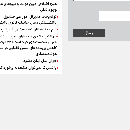
افزوده چقدر است؟
هیچ اختلافی میان دولت و نیروهای م
وجود ندارد
توضیحات مدیرکل امور فنی صندوق
بازنشستگی درباره جزئیات قانون بازن
علم باید به اتاق تصمیم‌گیری آب راه پید
جهانگیر: دشمن با بمباران خبری به دنب
اینفوبرنا/ سقف معافیت مالیاتی
جبران شکست‌های خود است
حقوق کارکنان دولت و بازنشست
کاهش پرونده‌های مسن قضایی در سای
هوشمندسازی
در بودجه ۱۴۰۵ چقدر است؟
جوان سال ایران باشید
با نسل Z نمی‌توان منفعلانه برخورد ک
دانشجو باید سازنده فعالیت فرهنگی ب
نه فقط مخاطب آن
یوسفی: جای بخیه سرم یادگار یک سانح
اینفوبرنا/ حداقل حقوق
است، نه دعوا!/ انتظار داشتیم تیم ملی 
بازنشستگان کشوری و لشکری د
گروهش صعود کند + فیلم
مردی که تاریخ را با دوربین و موتورسی
آب و هوا
|
اوقات شرعی
|
نظرسنجی
لایحه بودجه سال ۱۴۰۵ چقدر است؟
ثبت کرد
رابرت دنیرو: کشور من دیگر دوست‌داش
نیست