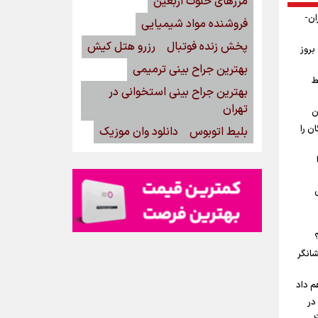
مرزهای خلوت اربعین
ان-
فروشنده مواد شیمیایی
پخش زنده فوتبال
رزرو هتل کیش
بروز
بهترین جراح بینی ترمیمی
ط
بهترین جراح بینی استخوانی در
تهران
ن
ن را
بلیط اتوبوس
دانلود وان موزیک
شانگر
م داد
در