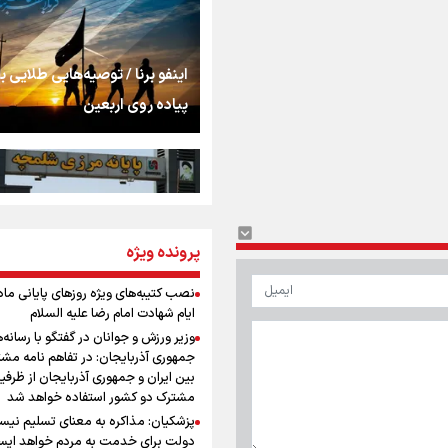
شنیدن صدای رئیس‌ج
روایت ایران از کنار مر
اینفو برنا / توصیه‌هایی طلایی ب
پیاده روی اربعین
از طلوع خیابان‌ها تا 
اشک
جمله‌ای که بغض چها
پرونده ویژه
اینفو برنا / جدول کامل فاصله م
را شکست؛ «آهای مردم، 
شلمچه تا شهرهای زیارتی عراق
تهران رفتند»
نصب کتیبه‌های ویژه روزهای پایانی ماه
ایام شهادت امام رضا علیه السلام
سه حسرتی که به دلم 
وزیر ورزش و جوانان در گفتگو با رسانه‌
جمهوری آذربایجان: در تفاهم نامه مش
بین ایران و جمهوری آذربایجان از ظرفی
مشترک دو کشور استفاده خواهد شد
مومنِ مقتدرِ مظلوم
پزشکیان: مذاکره به معنای تسلیم نی
اینفو برنا/ میزان مالیات بر ارزش
دولت برای خدمت به مردم خواهد ایست