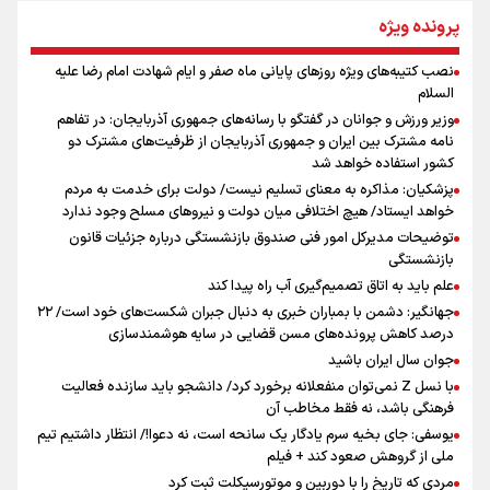
جمله‌ای که بغض چهارماهه را شکست؛ «آهای مردم، آقا از
پرونده ویژه
تهران رفتند»
نصب کتیبه‌های ویژه روزهای پایانی ماه صفر و ایام شهادت امام رضا علیه
اینفو برنا / توصیه‌هایی طلایی برای پیاده روی اربعین
السلام
سه حسرتی که به دلم ماند
وزیر ورزش و جوانان در گفتگو با رسانه‌های جمهوری آذربایجان: در تفاهم
نامه مشترک بین ایران و جمهوری آذربایجان از ظرفیت‌های مشترک دو
کشور استفاده خواهد شد
پزشکیان: مذاکره به معنای تسلیم نیست/ دولت برای خدمت به مردم
مومنِ مقتدرِ مظلوم
خواهد ایستاد/ هیچ اختلافی میان دولت و نیروهای مسلح وجود ندارد
توضیحات مدیرکل امور فنی صندوق بازنشستگی درباره جزئیات قانون
بازنشستگی
علم باید به اتاق تصمیم‌گیری آب راه پیدا کند
جهانگیر: دشمن با بمباران خبری به دنبال جبران شکست‌های خود است/ ۲۲
درصد کاهش پرونده‌های مسن قضایی در سایه هوشمندسازی
اینفو برنا / جدول کامل فاصله مرز شلمچه تا شهرهای زیارتی
جوان سال ایران باشید
عراق
با نسل Z نمی‌توان منفعلانه برخورد کرد/ دانشجو باید سازنده فعالیت
فرهنگی باشد، نه فقط مخاطب آن
یوسفی: جای بخیه سرم یادگار یک سانحه است، نه دعوا!/ انتظار داشتیم تیم
ملی از گروهش صعود کند + فیلم
مردی که تاریخ را با دوربین و موتورسیکلت ثبت کرد