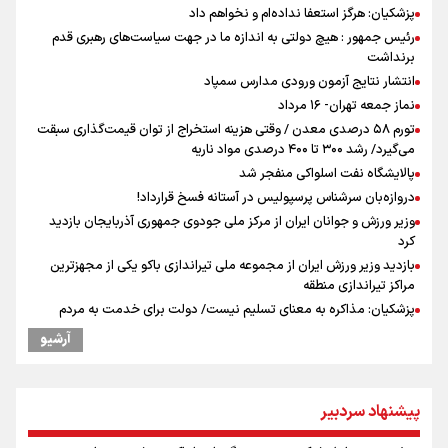
پزشکیان: هرگز استعفا نداده‌ام و نخواهم داد
رئیس جمهور : هیچ دولتی به اندازه ما در جهت سیاست‌های رهبری قدم
برنداشت
انتشار نتایج آزمون ورودی مدارس سمپاد
نماز جمعه تهران- ۱۶ مرداد
تورم ۵۸ درصدی معدن / وقتی هزینه استخراج از توان قیمت‌گذاری سبقت
می‌گیرد/ رشد ۳۰۰ تا ۴۰۰ درصدی مواد ناریه
پالایشگاه نفت اسلواکی منفجر شد
دروازه‌بان سرشناس پرسپولیس در آستانه فسخ قرارداد!
وزیر ورزش و جوانان ایران از مرکز ملی جودوی جمهوری آذربایجان بازدید
کرد
بازدید وزیر ورزش ایران از مجموعه ملی تیراندازی باکو یکی از مجهزترین
مراکز تیراندازی منطقه
پزشکیان: مذاکره به معنای تسلیم نیست/ دولت برای خدمت به مردم
خواهد ایستاد/ هیچ اختلافی میان دولت و نیروهای مسلح وجود ندارد
آرشیو
پیش بینی نرخ ارز، طلا و سکه شنبه ۱۷مرداد/ طلا و دلار در آستانه یک تغییر
مهم
همتی: اظهارات جدید آمریکا با ادعاهای قبلی سازگار نیست
پیشنهاد سردبیر
افزایش شمار شهدای لبنان به چهار هزار و ۳۳۵ شهید
دبیرکل گردان‌های سیدالشهدا عراق: پاسخ به تجاوزهای عربستان همچنان