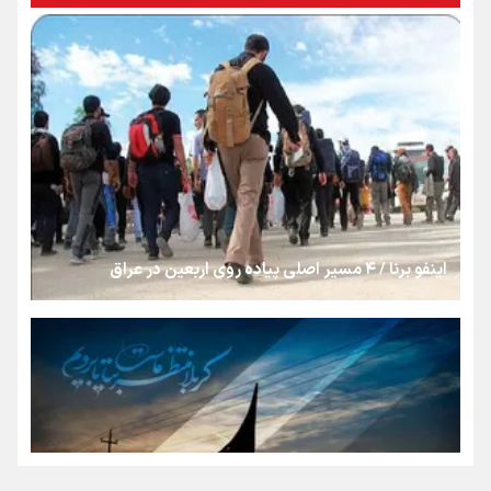
«هورامان»؛ میراثی که جهان را شیفته کرد
شکستگیِ بزرگ؛ روایتِ یک استخوان، یک نسل، یک توهم!
رسانه ملی و حق مردم برای شنیدن صدای رئیس‌جمهوری
اینفو برنا / ۴ مسیر اصلی پیاده روی اربعین در عراق
روایت ایران از کنار مردم
از طلوع خیابان‌ها تا غروب اشک