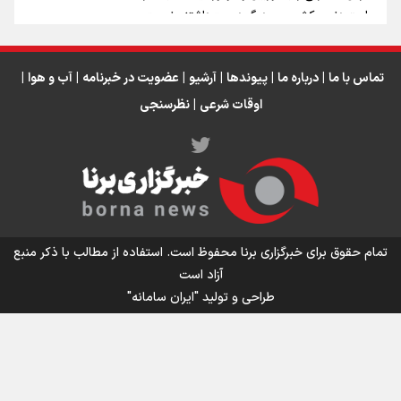
رابرت دنیرو: کشور من دیگر دوست‌داشتنی نیست
دبیر فدراسیون بولینگ و بیلیارد: از رسانه ملی انتظار حمایت داریم/ در
انتظار حضور تیم‌های بزرگ مثل استقلال در لیگ هستیم
تورم ۵۸ درصدی معدن / وقتی هزینه استخراج از توان قیمت‌گذاری سبقت
تماس با ما
|
درباره ما
|
پیوندها
|
آرشیو
|
عضویت در خبرنامه
|
آب و هوا
|
می‌گیرد/ رشد ۳۰۰ تا ۴۰۰ درصدی مواد ناریه
اوقات شرعی
|
نظرسنجی
اینفو برنا/ میزان مالیات بر ارزش افزوده چقدر است؟
تمام حقوق برای خبرگزاری برنا محفوظ است. استفاده از مطالب با ذکر منبع
آزاد است
طراحی و تولید
"ایران سامانه"
اینفوبرنا/ سقف معافیت مالیاتی حقوق کارکنان دولت و