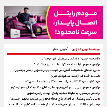
پربیننده ترین عناوین
آخرین اخبار
|
افتتاحیه جشنواره نمايش عروسكى تهران-مبارك
رئیس جمهور : آیا انجام مذاکرات باعث بروز جنگ شد؟
دلیل امضای تفاهم‌نامه آتش‌بس توسط رئیس‌جمهور از زبان پزشکیان
کنسرت خسوف، ارکستر سمفونیک تهران
پزشکیان : آمریکا تلاش می‌کند همسایگان را علیه ما بسیج کند
رئیس جمهور : زیر بار زور نمی‌رویم، اما به‌دنبال جنگ و تجاوز هم نیستیم
واکنش پزشکیان به شایعه تهدید رهبری توسط رئیس‌جمهور
دلیل تأکید پزشکیان بر اجرای طرح محله‌محوری و مسجدمحوری چیست؟
رهبر شهید انقلاب: بمباران هیروشیما نشانگر طبیعت استکباری آمریکا است