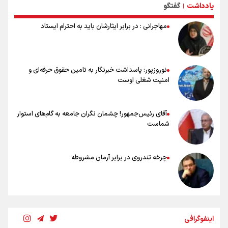
یادداشت
گفتگو
|
تلاش مدام برای زنده نگه داشتن هنر ایرانی
نصرتی: پاسخ بیرانوند سنخیتی با صحبت‌های علی دایی نداشت/
مهاجرانی : در برابر ایثارشان باید به احترام ایستاد
ملی‌پوشان نباید از خودشان تعریف کنند!
خلعتبری: جای دو سه نفر در جام جهانی خالی بود/ تیم ملی نیاز به تغییر
نسل دارد/ دوست دارم آرژانتین قهرمان شود
شاهرخی: اندازه داشته‌هایمان از بازار جام جهانی برداشت کردیم/ دودستی
نوروزپور: پاسداشت خبرنگار به تامین حقوق حرفه‌ای و
سرنوشت صعود را به تیم‌های دیگر سپردیم
امنیت شغلی اوست
عالمی: جام جهانی از مرحله حذفی جان گرفت/ درباره شیوه بازی تیم ملی
نقد وجود دارد
آقای رئیس‌جمهور! چشمان نگران جامعه به گام‌های استوار
شماست
چرخه تندروی در برابر آرمان مشروطه
بنزین؛ تدبیری برای حفظ امنیت انرژی
اینفوگرافی