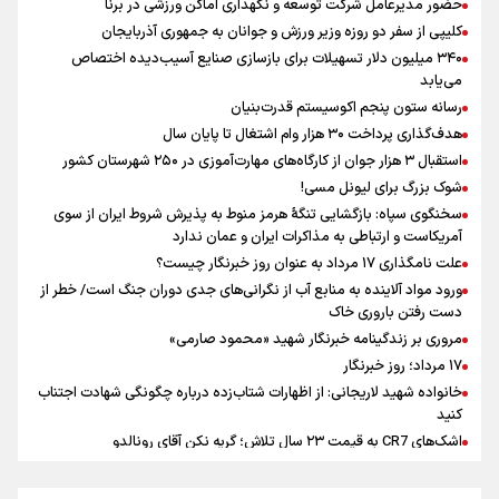
حضور مدیرعامل شرکت توسعه و نگهداری اماکن ورزشی در برنا
در دستور کار است
کلیپی از سفر دو روزه وزیر ورزش و جوانان به جمهوری آذربایجان
یوسفی: جای بخیه سرم یادگار یک سانحه است، نه دعوا!/ انتظار داشتیم تیم
۳۴۰ میلیون دلار تسهیلات برای بازسازی صنایع آسیب‌دیده اختصاص
ملی از گروهش صعود کند + فیلم
می‌یابد
رونمایی از شماره پیراهن جدید بازیکنان استقلال
رسانه ستون پنجم اکوسیستم قدرت‌بنیان
هدف‌گذاری پرداخت ۳۰ هزار وام اشتغال تا پایان سال
استقبال ۳ هزار جوان از کارگاه‌های مهارت‌آموزی در ۲۵۰ شهرستان کشور
شوک بزرگ برای لیونل مسی!
سخنگوی سپاه: بازگشایی تنگۀ هرمز منوط به پذیرش شروط ایران از سوی
آمریکاست و ارتباطی به مذاکرات ایران و عمان ندارد
علت نامگذاری ۱۷ مرداد به عنوان روز خبرنگار چیست؟
ورود مواد آلاینده به منابع آب از نگرانی‌های جدی دوران جنگ است/ خطر از
دست رفتن باروری خاک
مروری بر زندگینامه خبرنگار شهید «محمود صارمی»
۱۷ مرداد؛ روز خبرنگار
خانواده شهید لاریجانی: از اظهارات شتاب‌زده درباره چگونگی شهادت اجتناب
کنید
اشک‌های CR7 به قیمت ۲۳ سال تلاش؛ گریه نکن آقای رونالدو
حیدری: افزایش تیم‌های جام جهانی هم سود داشت و هم ضرر/ تیم ملی در
جام جهانی مردود نشد