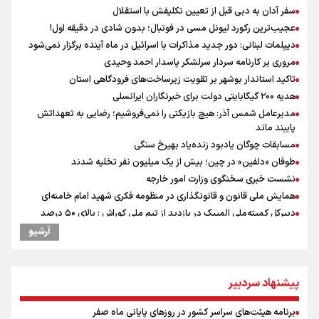
سفر آدان به دبی قبل از تعیین تکلیفش با استقلال
عجیب‌ترین رکورد لیونل مسی در فوتبال؛ بدون شادی در دقیقه اول!
دیپلمات لبنانی: دور جدید مذاکرات با اسرائیل در ماه آینده برگزار نمی‌شود
مروری بر کارنامه سردار سرلشکر پاسدار احمد وحیدی
تاکید استاندار بوشهر بر تقویت زیرساخت‌های فرودگاهی استان
هدیه ۲۰۰ گیگابایتی دولت برای خبرنگاران ایرانسلی
مدیرعامل شمس آذر: هیچ بازیکنی را نمی‌فروشیم؛ رضایی به تعهداتش
پایبند ماند
مسابقات چوگان یادبود زنده‌یاد بهیرخ سنگی
طوفان «دلفین» در چین؛ بیش از یک میلیون نفر تخلیه شدند
نشست خبری سخنگوی وزارت امور خارجه
همایش ملی قانون و قانونگذاری در منظومه فکری شهید امام خامنه‌ای
دبیرکل کمیته‌ملی المپیک در بازدید از تیم ملی کوراش : بالای ۵۰ درصد
سهمیه اعزام به کوراش داده‌ایم
آرشیو
روایت رئیس‌جمهور از دیدار ۷ ساعته خود با رهبر معظم انقلاب اسلامی
برگزاری مراسم عزاداری ۲۸ صفر با حضور وزیر ورزش و جوانان+ تصویر
تصاویر ثبت شده از پلنگ ایرانی در سالوک
پیشنهاد سردبیر
بهزاد نبوی: همه باید از تفاهم نامه دفاع کنیم
برنامه هیئت‌های سراسر کشور در روزهای پایانی ماه صفر
پزشکیان: قدردان مردمی هستم که ۱۶۰ روز، شب و روز در خیابان ایستادند