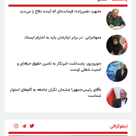
کلیپی از سفر دو روزه وزیر ورزش و جوانان به جمهوری آذربایجان
شهید نصیرزاده؛ فرمانده‌ای که آینده دفاع را می‌دید
۳۴۰ میلیون دلار تسهیلات برای بازسازی صنایع آسیب‌دیده اختصاص
می‌یابد
رسانه ستون پنجم اکوسیستم قدرت‌بنیان
هدف‌گذاری پرداخت ۳۰ هزار وام اشتغال تا پایان سال
مهاجرانی : در برابر ایثارشان باید به احترام ایستاد
استقبال ۳ هزار جوان از کارگاه‌های مهارت‌آموزی در ۲۵۰ شهرستان کشور
نوروزپور: پاسداشت خبرنگار به تامین حقوق حرفه‌ای و
امنیت شغلی اوست
آقای رئیس‌جمهور! چشمان نگران جامعه به گام‌های استوار
شماست
چرخه تندروی در برابر آرمان مشروطه
اینفوگرافی