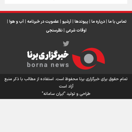
توضیحات مدیرکل امور فنی صندوق بازنشستگی درباره جزئیات قانون
بازنشستگی
علم باید به اتاق تصمیم‌گیری آب راه پیدا کند
تماس با ما
|
درباره ما
|
پیوندها
|
آرشیو
|
عضویت در خبرنامه
|
آب و هوا
|
اوقات شرعی
|
نظرسنجی
اینفو برنا / توصیه‌هایی طلایی برای پیاده روی اربعین
تمام حقوق برای خبرگزاری برنا محفوظ است. استفاده از مطالب با ذکر منبع
آزاد است
طراحی و تولید
"ایران سامانه"
اینفو برنا / جدول کامل فاصله مرز شلمچه تا شهرهای زیارتی
عراق