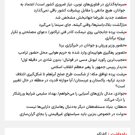
سرمایه‌گذاری در فناوری‌های نوین، نیاز ضروری کشور است/ اعتماد به
جوانان، هیچ مانعی را مقابل پیشرفت کشور باقی نمی‌گذارد
مقصد جدید علیرضا جهانبخش مشخص شد
بازگشت بلاک‌باسترها/ وقتی گیشه، جای سینما را می‌گیرد
پشت پرده جابجایی روی نیمکت کادر فنی تراکتور/ دعوای مصلحتی و تکرار
پروژه برکناری
حضور وزیر ورزش و جوانان در خبرگزاری برنا
تصویر رهگیری هواپیمای وارد شده به حریم هوایی محل حضور ترامپ
عجیب‌ترین رکورد لیونل مسی در فوتبال؛ بدون شادی در دقیقه اول!
دیدار رییس جمهور با رهبر معظم انقلاب اسلامی
پشت پرده توافق مکه؛ از شکست طرح صلح آبراهام تا شکل‌گیری ائتلاف
جدید ترکیه، پاکستان و عربستان/ آیا موازنه قدرت در منطقه در حال تغییر
است؟
جوادی: مدال بازی‌های آسیایی را می‌خواهم/ بهداد سلیمی شرایط ورزشکار
را درک می‌کند
دهقان: بنیاد مستضعفان دیگر به‌دنبال رهاسازی دارایی‌ها نیست
دولت در خصوص بنزین باید سیاستهای غیرقیمتی را بجای گران‌سازی
اجرایی کند/ سهمیه یارانه ای به جای خودرو به کدملی اختصاص یابد
حضور مدیرعامل شرکت توسعه و نگهداری اماکن ورزشی در برنا
یادداشت
گفتگو
جزئیات بازگشت کارشناسان روس به نیروگاه بوشهر
|