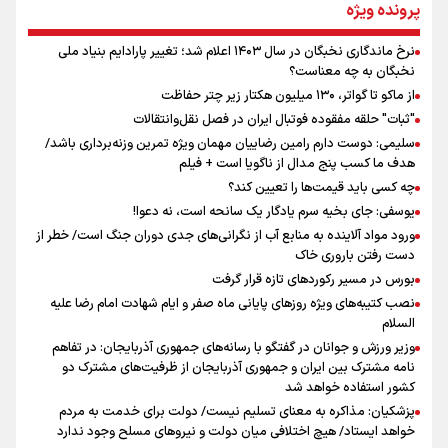
از طلوع خیابان‌ها تا غروب اشک
پرونده ویژه
نرخ ماندگاری نخبگان در سال ۱۴۰۳ اعلام شد؛ تغییر پارادایم بنیاد ملی
اینفو برنا/ میزان مالیات بر ارزش افزوده چقدر است؟
نخبگان به چه معناست؟
جمله‌ای که بغض چهارماهه را شکست؛ «آهای مردم، آقا از
از ماکو تا گواتر، ۱۳۰ میلیون هکتار زیر چتر حفاظت
تهران رفتند»
"ثبات" حلقه مفقوده فوتبال ایران در فصل نقل‌وانتقالات
سلیمی: دوست دارم رامین رضاییان مهمان ویژه تمرین وزنه‌برداری باشد/
هدف ما کسب پنج مدال از ناگویا است + فیلم
سه حسرتی که به دلم ماند
چه کسی باید قیمت‌ها را تعیین کند؟
یوسفی: جای بخیه سرم یادگار یک سانحه است، نه دعوا!
ورود مواد آلاینده به منابع آب از نگرانی‌های جدی دوران جنگ است/ خطر از
دست رفتن باروری خاک
بورس در مسیر رکوردهای تازه قرار گرفت
نصب کتیبه‌های ویژه روزهای پایانی ماه صفر و ایام شهادت امام رضا علیه
السلام
اینفو برنا / ۴ مسیر اصلی پیاده روی اربعین در عراق
وزیر ورزش و جوانان در گفتگو با رسانه‌های جمهوری آذربایجان: در تفاهم
نامه مشترک بین ایران و جمهوری آذربایجان از ظرفیت‌های مشترک دو
کشور استفاده خواهد شد
پزشکیان: مذاکره به معنای تسلیم نیست/ دولت برای خدمت به مردم
خواهد ایستاد/ هیچ اختلافی میان دولت و نیروهای مسلح وجود ندارد