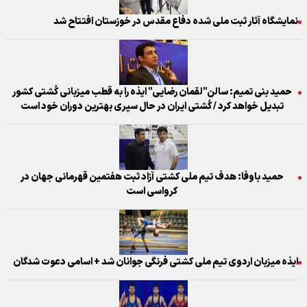
نمایشگاه آثار ثبت ملی شده دفاع مقدس در خوزستان افتتاح شد
حمید بنی تمیم: سالن"لقمان رضایی" ایذه را به قطب میزبانی کُشتی کشور
تبدیل خواهد کرد / کُشتی ایران در حال سپری بهترین دوران خود است
حمید باوفا: هدف تیم ملی کشتی آزاد ثبت هفتمین قهرمانی جهان در
کرواسی است
ایذه میزبان اردوی تیم ملی کشتی فرنگی جوانان شد + اسامی دعوت شدگان