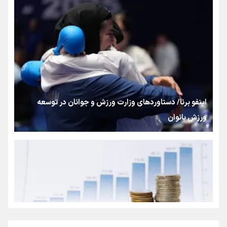
بنزین؛ تدبیری برای حفظ امنیت انرژی
«هورامان»؛ میراثی که جهان را شیفته کرد
شکستگیِ بزرگ؛ روایتِ یک استخوان، یک نسل، یک توهم!
اینفو برنا/ دستاوردهای وزارت ورزش و جوانان در توسعه
ورزش بانوان
رسانه ملی و حق مردم برای شنیدن صدای رئیس‌جمهوری
روایت ایران از کنار مردم