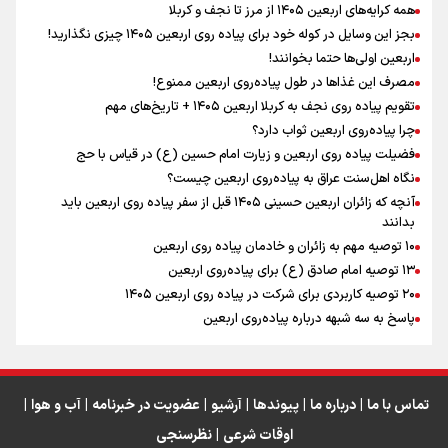
همه کرایه‌های اربعین ۱۴۰۵ از مرز تا نجف و کربلا
اینفو برنا / توصیه‌هایی طلایی برای پیاده روی اربعین
بجز این وسایل در کوله خود برای پیاده روی اربعین ۱۴۰۵ چیزی نگذارید!
نگاه تمدنی رهبر شهید به فضای مجازی
اربعین اولی‌ها حتما بخوانند!
مصرف این غذاها در طول پیاده‌روی اربعین ممنوع!
تقویم پیاده روی نجف به کربلا اربعین ۱۴۰۵ + تاریخ‌های مهم
چرا پیاده‌روی اربعین ثواب دارد؟
رابطه کارگر و کارفرما در اندیشه رهبر شهید: از تضاد به
زوجیت
فضیلت پیاده روی اربعین و زیارت امام حسین (ع) در قیاس با حج
نگاه اهل‌سنت عراق به پیاده‌روی اربعین چیست؟
آنچه که زائران اربعین حسینی ۱۴۰۵ قبل از سفر پیاده روی اربعین باید
بدانند
۱۰ توصیه مهم به زائران و خادمان پیاده روی اربعین
اینفو برنا / جدول کامل فاصله مرز شلمچه تا شهرهای زیارتی
۱۳ توصیه امام صادق (ع) برای پیاده‌روی اربعین
۲۰ توصیه کاربردی برای شرکت در پیاده روی اربعین ۱۴۰۵
عراق
پاسخ به سه‌ شبهه درباره پیاده‌روی اربعین
تماس با ما
|
درباره ما
|
پیوندها
|
آرشیو
|
عضویت در خبرنامه
|
آب و هوا
|
اوقات شرعی
|
نظرسنجی