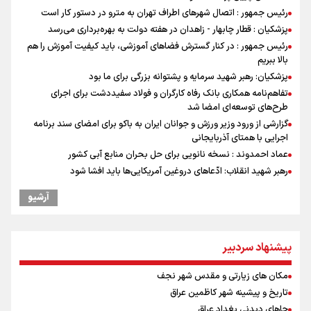
رئیس جمهور : اتصال شهرهای اطراف تهران به مترو در دستور کار است
پزشکیان : قطار چابهار - زاهدان در هفته دولت به بهره‌برداری می‌رسد
رئیس جمهور : در کنار گسترش فضاهای آموزشی، باید کیفیت آموزش را هم
بالا ببریم
پزشکیان: رهبر شهید سرمایه و پشتوانه بزرگی برای ما بود
تفاهم‌نامه همکاری بانک رفاه کارگران و فولاد سفیددشت برای اجرای
طرح‌های توسعه‌ای امضا شد
گزارشی از ورود وزیر ورزش و جوانان ایران به باکو برای امضای سند برنامه
اجرایی با همتای آذربایجانی
عماد احمدوند : نسخه نانویی برای حل بحران منابع آبی کشور
رهبر شهید انقلاب: ادّعاهای دروغین آمریکایی‌ها باید افشا شود
یحیی سریع: در عملیاتی گسترده تجمعات نظامی وابسته به عربستان را
آرشیو
هدف قرار دادیم
مستمری مددجویان کفاف زندگی را نمی‌دهد / حمایت از ۱۹هزار زن‌
سرپرست خانوار
پیشنهاد سردبیر
استاندار خوزستان: دو میلیون و ۱۷۰ هزار تردد در مرزهای شلمچه و چذابه
ثبت شد / برپایی هزار موکب در خوزستان و ۱۰۰ موکب در مسیر نجف تا
مکان های زیارتی و مقدس شهر نجف
کربلا
تاریخ و پیشینه شهر کاظمین عراق
امیررضا غلامی، ملی پوش تکواندو : تمرکزم روی مسابقات پاکستان است نه
بازی های آسیایی
جاهای دیدنی بغداد عراق