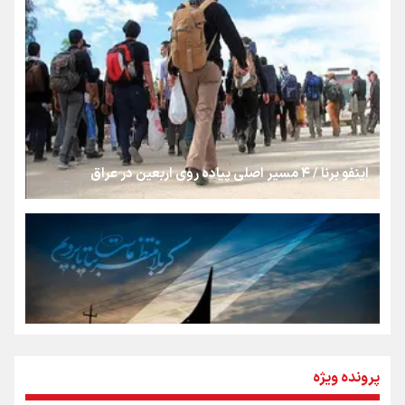
روایت ایران از کنار مردم
از طلوع خیابان‌ها تا غروب اشک
اینفو برنا / ۴ مسیر اصلی پیاده روی اربعین در عراق
جمله‌ای که بغض چهارماهه را شکست؛ «آهای مردم، آقا از
تهران رفتند»
سه حسرتی که به دلم ماند
مومنِ مقتدرِ مظلوم
پرونده ویژه