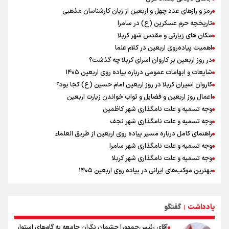
جابجایی مرکز ثقل اقتصاد جهان انجام شد/ فرصت طلایی برای اقتصاد
رمز و رازهای عدد چهل و اربعین از زبان کارشناسان مذهبی
ایران +نمودار
تاریخچه حرم عسکرین (ع) در سامرا
رادین زینالی، ملی پوش تکواندو : قدم به قدم تلاش می کنم تا به طلای
مکان های زیارتی و مقدس شهر کربلا
المپیک برسم
اهمیت پیاده‌روی اربعین در کلام علما
ونس: ایرانی‌ها مذاکره‌کنندگان سرسختی هستند
در روز اربعین بر کاروان اسرای کربلا چه گذشت؟
وقتی از وفاق صحبت می‌کنم، منظورم مردم هستند/ مسیر اصلاحات آغاز
شایعات و ابهامات عمومی درباره پیاده روی اربعین ۱۴۰۵
شده و متوقف نخواهد شد
کاروان اسیران کربلا در روز اربعین امام حسین (ع) کجا بود؟
اعمال روز اربعین و فضایل و ثواب خواندن زیارت اربعین
وجه تسمیه و علت نامگذاری شهر کاظمین
وجه تسمیه و علت نامگذاری شهر نجف
راهنمای کامل درباره مسیر پیاده روی اربعین از طریق العلماء
وجه تسمیه و علت نامگذاری شهر سامرا
وجه تسمیه و علت نامگذاری شهر کربلا
بهترین موکب‌های ایرانی در پیاده روی اربعین ۱۴۰۵
توصیه هایی مهم برای پیچ خوردگی پا در پیاده روی اربعین
خطرات پیاده روی اربعین/ ۷ راهنمایی برای سفری ایمن و معنوی
یادداشت
گفتگو
۲۰ نکته دوستانه درباره پیاده روی اربعین و عراقی ها
|
آقای رئیس‌جمهور! چشمان نگران جامعه به گام‌های استوار