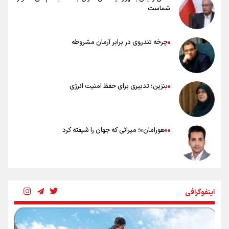
شماست
چرخه تندروی در برابر آرمان مشروطه
بنزین؛ تدبیری برای حفظ امنیت انرژی
«هورامان»؛ میراثی که جهان را شیفته کرد
شکستگیِ بزرگ؛ روایتِ یک استخوان، یک نسل، یک توهم!
اینفوگرافی
رسانه ملی و حق مردم برای شنیدن صدای رئیس‌جمهوری