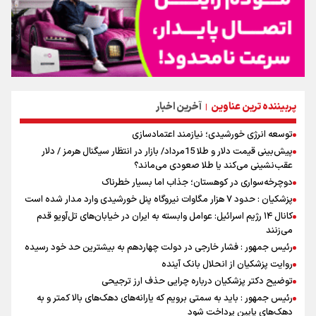
پربیننده ترین عناوین
آخرین اخبار
|
توسعه انرژی خورشیدی؛ نیازمند اعتمادسازی
پیش‌بینی قیمت دلار و طلا 15مرداد/ بازار در انتظار سیگنال هرمز / دلار
عقب‌نشینی می‌کند یا طلا صعودی می‌ماند؟
دوچرخه‌سواری در کوهستان؛ جذاب اما بسیار خطرناک
پزشکیان : حدود ۷ هزار مگاوات نیروگاه پنل خورشیدی وارد مدار شده است
کانال ۱۴ رژیم اسرائیل: عوامل وابسته به ایران در خیابان‌های تل‌آویو قدم
می‌زنند
رئیس جمهور : فشار خارجی در دولت چهاردهم به بیشترین حد خود رسیده
روایت پزشکیان از انحلال بانک آینده
توضیح دکتر پزشکیان درباره چرایی حذف ارز ترجیحی
رئیس جمهور : باید به سمتی برویم که یارانه‌های دهک‌های بالا کمتر و به
دهک‌های پایین پرداخت شود