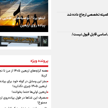
اشک
 اساسی قابل قبول نیست/
جمله‌ای که بغض چها
اینفو برنا / توصیه‌هایی طلایی ب
را شکست؛ «آهای مردم، 
پیاده روی اربعین
تهران رفتند»
سه حسرتی که به دلم 
مومنِ مقتدرِ مظلوم
پرونده ویژه
اینفو برنا / جدول کامل فاصله م
شلمچه تا شهرهای زیارتی عراق
همه کرایه‌های اربعین ۱۴۰۵ از 
کربلا
نگاه تمدنی رهبر شهید
بجز این وسایل در کوله خود برای پیاده
فضای مجازی
اربعین ۱۴۰۵ چیزی نگذارید!
اربعین اولی‌ها حتما بخوانند!
مصرف این غذاها در طول پیاده‌روی ار
رابطه کارگر و کارفرما د
ممنوع!
اینفو برنا/ میزان مالیات بر ارزش
اندیشه رهبر شهید: از 