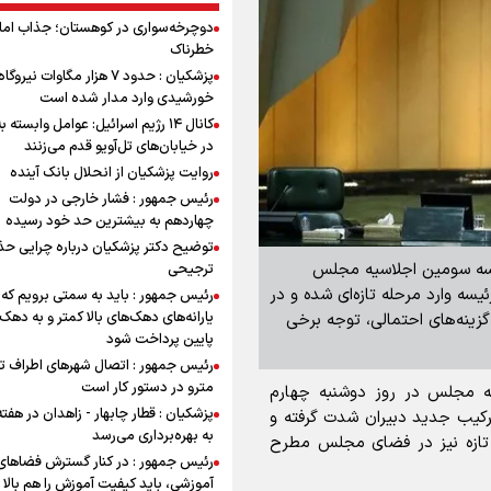
دوچرخه‌سواری در کوهستان؛ جذاب اما 
خطرناک
پزشکیان : حدود ۷ هزار مگاوات نیرو
خورشیدی وارد مدار شده است
کانال ۱۴ رژیم اسرائیل: عوامل وابسته ب
در خیابان‌های تل‌آویو قدم می‌زنند
روایت پزشکیان از انحلال بانک آینده
رئیس جمهور : فشار خارجی در دولت
چهاردهم به بیشترین حد خود رسیده
توضیح دکتر پزشکیان درباره چرایی حذ
رئیسه سومین اجلاسیه مجلس
ترجیحی
یسه وارد مرحله تازه‌ای شده و در
رئیس جمهور : باید به سمتی برویم که
یارانه‌های دهک‌های بالا کمتر و به دهک
ینه‌های احتمالی، توجه برخی
پایین پرداخت شود
رئیس جمهور : اتصال شهرهای اطراف ته
مترو در دستور کار است
سه مجلس در روز دوشنبه چهارم
پزشکیان : قطار چابهار - زاهدان در هفت
 تعیین ترکیب جدید دبیران شدت گرفته و
به بهره‌برداری می‌رسد
ی تازه نیز در فضای مجلس مطرح
رئیس جمهور : در کنار گسترش فضاهای
آموزشی، باید کیفیت آموزش را هم بالا ب