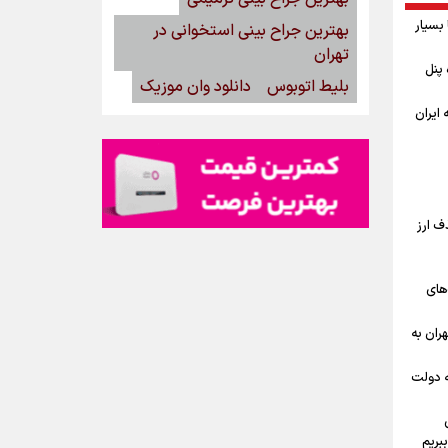
بسیار
بهترین جراح بینی استخوانی در
تهران
گاه پنل
بلیط اتوبوس
دانلود وان موزیک
ه ایران
ف ارز
‌های
ران به
ه دولت
بریم