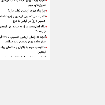
به زوجیت
افزوده چقدر است؟
تاریخ‌های مهم
چرا پیاده‌روی اربعین ثواب دارد؟
فضیلت پیاده روی اربعین و زیارت امام
حسین (ع) در قیاس با حج
نگاه اهل‌سنت عراق به پیاده‌روی اربعی
اینفوبرنا/ سقف معافیت مالیاتی
چیست؟
آنچه که زائران ار
حقوق کارکنان دولت و بازنشست
سفر پیاده روی اربعین باید بدانند
در بودجه ۱۴۰۵ چقدر است؟
۱۰ توصیه مهم به زائران و خادمان پیاد
اربعین
۱۳ توصیه امام صادق (ع) برای پیاده‌ر
اربعین
۲۰ توصیه کاربردی برای شرکت در پیاد
اینفوبرنا/ حداقل حقوق
اربعین ۱۴۰۵
پاسخ به سه‌ شبهه درباره پیاده‌روی ارب
بازنشستگان کشوری و لشکری د
آب و هوا
|
اوقات شرعی
|
نظرسنجی
لایحه بودجه سال ۱۴۰۵ چقدر است؟