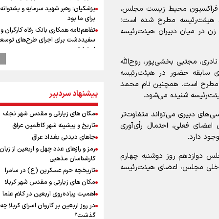
یس فراکسیون محیط زیست مجلس،
پزشکیان: رهبر شهید سرمایه و پشتوانه 
برای ما بود
ری هیئت‌رئیسه مطرح شده است؛
تفاهم‌نامه همکاری بانک رفاه کارگران و 
ن در میان دبیران هیئت‌رئیسه
سفیددشت برای اجرای طرح‌های توسعه
امضا شد
دری، مجتبی بخشی‌پور، روح‌الله
گزارشی از ورود وزیر ورزش و جوانان ایرا
باکو برای امضای سند برنامه اجرایی با
ای سابقه حضور در هیئت‌رئیسه
آذربایجانی
د مطرح است. همچنین نام محمد
پیشنهاد سردبیر
عماد احمدوند : نسخه نانویی برای حل
ئت‌رئیسه شنیده می‌شود.
بحران منابع آبی کشور
مکان های زیارتی و مقدس شهر نجف
ی‌های دبیری می‌تواند متفاوت‌تر
رهبر شهید انقلاب: ادّعاهای دروغین
آمریکایی‌ها باید افشا شود
 اعضای فعلی، احتمال رأی‌آوری
تاریخ و پیشینه شهر کاظمین عراق
یحیی سریع: در عملیاتی گسترده تجم
جود دارد.
جاهای دیدنی بغداد عراق
نظامی وابسته به عربستان را هدف قرار
رمز و رازهای عدد چهل و اربعین از زبان
لس دوازدهم روز دوشنبه چهارم
استاندار خوز
کارشناسان مذهبی
 شد و طبق ماده ۱۲ آیین‌نامه داخلی مجلس، اعضای هیئت‌رئیسه
در مرزهای شلمچه و چذابه ثبت شد / ب
تاریخچه حرم عسکرین (ع) در سامرا
هزار موکب در خوزستان و 
مکان های زیارتی و مقدس شهر کربلا
نجف تا کربلا
اهمیت پیاده‌روی اربعین در کلام علما
امیررضا غلامی، ملی پوش تکواندو : تم
در روز اربعین بر کاروان اسرای کربلا چه
روی مسابقات پاکستان است نه بازی ه
گذشت؟
آسیایی