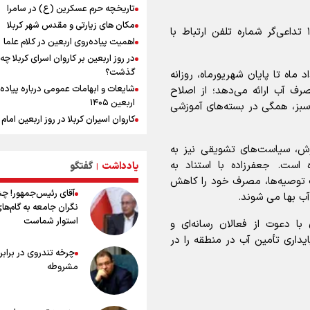
تاریخچه حرم عسکرین (ع) در سامرا
یمن، ایستاده در برابر تحریم و تجاوز
مکان های زیارتی و مقدس شهر کربلا
وی درباره فلسفه نام‌گذاری این پویش گفت: عدد ۱۲۲ تداعی‌گر شماره تلفن ارتباط با
اهمیت پیاده‌روی اربعین در کلام علما
کیلوگرم : امیدوارم با خوشرنگ‌ترین مدال
در روز اربعین بر کاروان اسرای کربلا چه
ایران برگردیم
گذشت؟
ماه تا پایان شهریورماه، روزانه
شایعات و ابهامات عمومی درباره پیاده
رف آب ارائه می‌دهد؛ از اصلاح
اربعین ۱۴۰۵
سبز، همگی در بسته‌های آموزشی
کاروان اسیران کربلا در روز اربعین اما
(ع) کجا بود؟
وزش، سیاست‌های تشویقی نیز به
اعمال روز اربعین و فضایل و ثواب خوا
زیارت اربعین
ست. جعفرزاده با استناد به
یادداشت
گفتگو
|
ایت توصیه‌ها، مصرف خود را کاهش
وجه تسمیه و علت نامگذاری شهر کاظ
آقای رئیس‌جمهور! چ
وجه تسمیه و علت نامگذاری شهر نجف
نگران جامعه به گام‌ها
راهنمای کامل درباره مسیر پیاده روی ا
استوار شماست
ا دعوت از فعالان رسانه‌ای و
از طریق العلماء
داری تأمین آب در منطقه را در
وجه تسمیه و علت نامگذاری شهر سامر
چرخه تندروی در برابر 
وجه تسمیه و علت نامگذاری شهر کربلا
مشروطه
بهترین موکب‌های ایرانی در پیاده روی 
۱۴۰۵