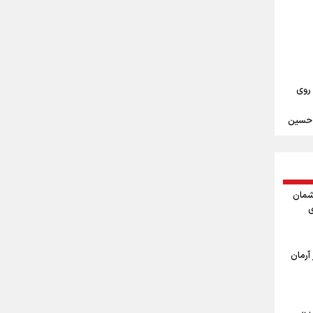
علیرضا نصیری وزنه‌برداری ایرانی دسته ۱۱۰
‌ها به
 روی
م حسین
ندن
مین
شمان
ی
ربعین
ا
آرمان
اربعین