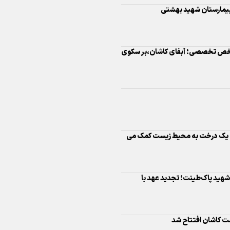
اینفو برنا/ درخشش سفیران اقتد
در بازی‌های همبستگی کشورها
اسلامی
رقابت ۳۴ شرکت استانی در ۸۹ شاخص تخصصی؛ آبفای کاشان،بر سکوی
اینفوبرنا/ دستاوردهای وزارت 
 یک درخت به محیط زیست کمک می
و جوانان در توسعه ورزش بانوان
 شهید پاک‌طینت؛ تجدید عهد با
اینفو برنا/ عملکرد دختران ایران 
بازی‌های آسیایی جوانان ۲۰۲۵
ت کاشان افتتاح شد