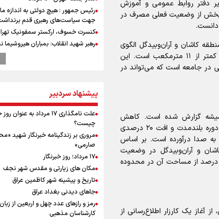
ر دفتر روابط عمومی و آموزش
رئیس جمهور : هیچ دولتی به اندازه ما 
میدبخش از وضعیت فعلی مصرف در
جهت سیاست‌های رهبری قدم برنداشت
 دانست.
کنسرت خسوف، ارکستر سمفونیک تهرا
رهبر شهید انقلاب: بمباران هیروشیما ن
رصد از مشترکین منطقه کاشان و آران‌وبیدگل الگوی
طبیعت استکباری آمریکا است
مصرف را به دقت رعایت کرده و مصرف ماهانه آن‌ها کمتر از ۱۱ مترمکعب است. این
ترامپ انگشت تهدید را به سمت سوئ
 در جامعه است که می‌تواند در
گرفت؛ اقتصادتان را به هم می‌ریزم
انتشار نتایج آزمون ورودی مدارس سمپ
پیشنهاد سردبیر
پالایشگاه نفت اسلواکی منفجر شد
میان صعود و سقوط
علت نامگذاری ۱۷ مرداد به عنوان ر
همیشه گزارش شده است. کاهش
وزیر ورزش و جوانان ایران از مرکز ملی
چیست؟
چشمگیر ۵۰ درصدی نزولات جوی در کاشان نسبت به دوره بلندمدت و افت ۲۰ درصدی
جمهوری آذربایجان بازدید کرد
مروری بر زندگینامه خبرنگار شهید «م
ذشته (۱۴۰۴)، زنگ خطر را به صدا درآورده است. بر اساس
موسی جنپو، بازیکن فصل گذشته استقل
صارمی»
ز مساحت منطقه کاشان و آران‌وبیدگل در وضعیت
پانتولیکوس یونان پیوست
۱۷ مرداد؛ روز خبرنگار
ه درصد از مساحت آن در محدوده
بازدید وزیر ورزش ایران از مجموعه ملی
مکان های زیارتی و مقدس شهر نجف
تیراندازی باکو یکی از مجهزترین مراکز
تاریخ و پیشینه شهر کاظمین عراق
تیراندازی منطقه
جاهای دیدنی بغداد عراق
افزایش تعداد قربانیان تیراندازی در م
رمز و رازهای عدد چهل و اربعین از زبان
تایلندی
 آغاز یک کارزار اطلاع‌رسانی از
کارشناسان مذهبی
ورزشکاران سنگنوردی