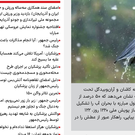
امضای سند همکاری سه‌ساله ورزش و ج
ایران و آذربایجان/ بازدید وزیر ورزش ایر
مجموعه ملی تیراندازی و جودو آذربای
افتتاحیه جشنواره نمايش عروسكى تهر
مبارك
رئیس جمهور : آیا انجام مذاکرات باعث 
جنگ شد؟
پزشکیان : آمریکا تلاش می‌کند همسایگا
علیه ما بسیج کند
دلیل تأکید پزشکیان بر اجرای طرح
محله‌محوری و مسجدمحوری چیست؟
دلیل امضای تفاهم‌نامه آتش‌بس توس
رئیس‌جمهور از زبان پزشکیان
۱ درصد مساحت منطقه کاشان و آران‌وبیدگل تحت
تمرین تئاتر واگن ۱۵۰
تأثیر خشکسالی قرار گرفته، آمارهای شرکت آب و فاضلاب نشان می‌دهد که ۵۰ درصد از
رئیس جمهور : زیر بار زور نمی‌رویم، اما
 مبارزه با بحران آب را تشکیل
به‌دنبال جنگ و تجاوز هم نیستیم
داده‌اند. این هم‌افزایی اجتماعی، اکنون پشتوانه‌ای برای آغاز پویش ملی «۱۲۲ روز، ۱۲۲
واکنش پزشکیان به شایعه تهدید رهبری
پی، راهکار عبور از عطش را در
توسط رئیس‌جمهور
پزشکیان: هرگز استعفا نداده‌ام و نخواه
نماز جمعه تهران- ۱۶ مرداد