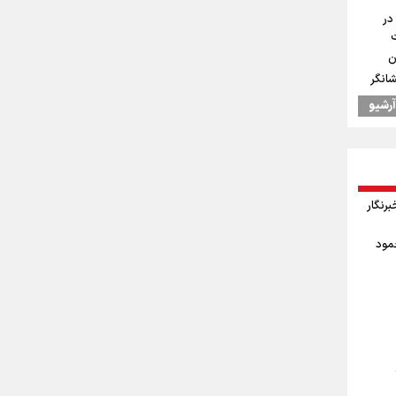
در
ن
شانگر
آرشیو
یس
اد
وز خبرنگار
 جودوی
حمود
ال به
درسه