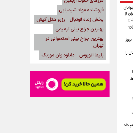
مرزهای خلوت اربعین
وانان
فروشنده مواد شیمیایی
ان از
پخش زنده فوتبال
رزرو هتل کیش
جان
ان-
بهترین جراح بینی ترمیمی
بهترین جراح بینی استخوانی در
بروز
تهران
ن را
بلیط اتوبوس
دانلود وان موزیک
ط
م داد