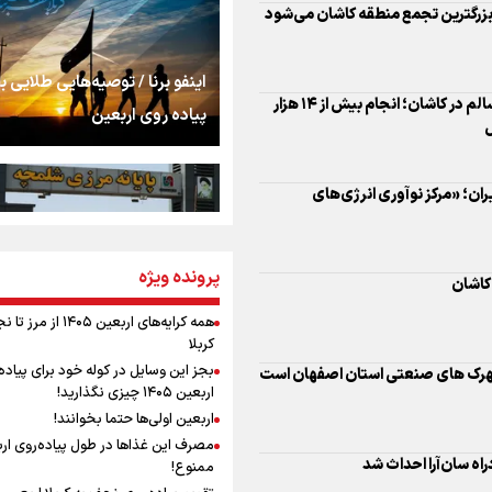
اشک
 بزرگترین تجمع منطقه کاشان می‌شود
جمله‌ای که بغض چها
اینفو برنا / توصیه‌هایی طلایی ب
را شکست؛ «آهای مردم، 
معدوم‌سازی بیش از ۲ تن مواد غذایی ناسالم در کاشان؛ انجام بیش از ۱۴ هزار
پیاده روی اربعین
تهران رفتند»
ل
سه حسرتی که به دلم 
ران؛ «مرکز نوآوری انرژی‌های
مومنِ مقتدرِ مظلوم
پرونده ویژه
اینفو برنا / جدول کامل فاصله م
کاشان
شلمچه تا شهرهای زیارتی عراق
همه کرایه‌های اربعین ۱۴۰۵ از 
کربلا
نگاه تمدنی رهبر شهید
بجز این وسایل در کوله خود برای پیاده
شهرک های صنعتی استان اصفهان است
فضای مجازی
اربعین ۱۴۰۵ چیزی نگذارید!
اربعین اولی‌ها حتما بخوانند!
مصرف این غذاها در طول پیاده‌روی ار
رابطه کارگر و کارفرما د
اه سان‌آرا احداث شد
ممنوع!
اینفو برنا/ میزان مالیات بر ارزش
اندیشه رهبر شهید: از 