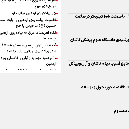
به زوجیت
افزوده چقدر است؟
تاریخ‌های مهم
چرا پیاده‌روی اربعین ثواب دارد؟
فضیلت پیاده روی اربعین و زیارت امام
حسین (ع) در قیاس با حج
نگاه اهل‌سنت عراق به پیاده‌روی اربعی
اینفوبرنا/ سقف معافیت مالیاتی
چیست؟
آنچه که زائران ار
حقوق کارکنان دولت و بازنشست
سفر پیاده روی اربعین باید بدانند
در بودجه ۱۴۰۵ چقدر است؟
۱۰ توصیه مهم به زائران و خادمان پیاد
اربعین
۱۳ توصیه امام صادق (ع) برای پیاده‌ر
اربعین
۲۰ توصیه کاربردی برای شرکت در پیاد
 خلاقانه، محور تحول و توسعه
اینفوبرنا/ حداقل حقوق
اربعین ۱۴۰۵
پاسخ به سه‌ شبهه درباره پیاده‌روی ارب
بازنشستگان کشوری و لشکری د
لایحه بودجه سال ۱۴۰۵ چقدر است؟
یک مصدوم