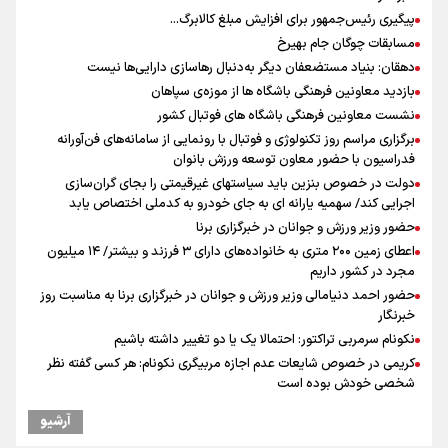
پیگیری رئیس‌جمهور برای افزایش مبلغ کالابرگ...
مسابقات چوگان جام بهیرخ
دهقان: بنیاد مستضعفان دیگر به‌دنبال رهاسازی دارایی‌ها نیست
بازدید معاونین فرهنگی باشگاه ها از موزه‌ی سپاهان
نشست معاونین فرهنگی باشگاه های فوتبال کشور
برگزاری مراسم روز تکنولوژی و فوتبال با رونمایی از سامانه‌های فن‌آورانه
فدراسیون با حضور معاون توسعه ورزش بانوان
دولت در خصوص بنزین باید سیاستهای غیرقیمتی را بجای گران‌سازی
اجرایی کند/ سهمیه یارانه ای به جای خودرو به کدملی اختصاص یابد
حضور وزیر ورزش و جوانان در خبرگزاری برنا
اعطای زمین ۲۰۰ متری به خانواده‌های دارای ۳ فرزند و بیشتر/ ۱۴ میلیون
مجرد در کشور داریم
حضور احمد دنیامالی وزیر ورزش و جوانان در خبرگزاری برنا به مناسبت روز
خبرنگار
نکونام سرمربی تراکتور: احتمالا یک یا دو تغییر داشته باشیم
کریمی در خصوص شایعات عدم اجازه مربیگری نکونام: هر کسی گفته نظر
شخصی خودش بوده است
پیش‌بینی نرخ دلار، طلا و سکه ۱۹ مرداد/ سکه در برابر دو نیروی متضاد
آرشیو
بازدهی اوراق دولتی در آستانه ۴۰ درصد/ سیگنال هشدار به بازار پول و