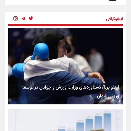
چرخه تندروی در برابر آرمان مشروطه
اینفوگرافی
بنزین؛ تدبیری برای حفظ امنیت انرژی
«هورامان»؛ میراثی که جهان را شیفته کرد
شکستگیِ بزرگ؛ روایتِ یک استخوان، یک نسل، یک توهم!
اینفو برنا/ دستاوردهای وزارت ورزش و جوانان در توسعه
ورزش بانوان
رسانه ملی و حق مردم برای شنیدن صدای رئیس‌جمهوری