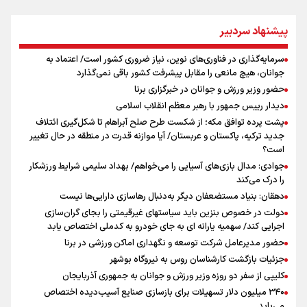
سرمایه
نکونام: چند روز یکبار تماشاگران امکان حضور در تمرینات خواهند داشت
پیشنهاد سردبیر
پاسخ منفی مجیدی، نکونام را سرمربی کرد؛ ماجرای عجیب نیمکت تراکتور
ادعای ترامپ: بطور محدود در حال مذاکره با ایران هستیم
سرمایه‌گذاری در فناوری‌های نوین، نیاز ضروری کشور است/ اعتماد به
عراقچی: با آمریکا مذاکره نداریم/ باز شدن تنگه هرمز به شرایطی غیر از
جوانان، هیچ مانعی را مقابل پیشرفت کشور باقی نمی‌گذارد
تفاهم با عمان مرتبط است
حضور وزیر ورزش و جوانان در خبرگزاری برنا
پیشنهاد رسمی تراکتور به بازیکن مورد علاقه نکونام
دیدار رییس جمهور با رهبر معظم انقلاب اسلامی
آینده قیمت مسکن چه می‌شود؟ ۳ سناریوی مهم برای خریداران
پشت پرده توافق مکه؛ از شکست طرح صلح آبراهام تا شکل‌گیری ائتلاف
جدید ترکیه، پاکستان و عربستان/ آیا موازنه قدرت در منطقه در حال تغییر
است؟
جوادی: مدال بازی‌های آسیایی را می‌خواهم/ بهداد سلیمی شرایط ورزشکار
را درک می‌کند
دهقان: بنیاد مستضعفان دیگر به‌دنبال رهاسازی دارایی‌ها نیست
دولت در خصوص بنزین باید سیاستهای غیرقیمتی را بجای گران‌سازی
اجرایی کند/ سهمیه یارانه ای به جای خودرو به کدملی اختصاص یابد
حضور مدیرعامل شرکت توسعه و نگهداری اماکن ورزشی در برنا
جزئیات بازگشت کارشناسان روس به نیروگاه بوشهر
کلیپی از سفر دو روزه وزیر ورزش و جوانان به جمهوری آذربایجان
۳۴۰ میلیون دلار تسهیلات برای بازسازی صنایع آسیب‌دیده اختصاص
می‌یابد