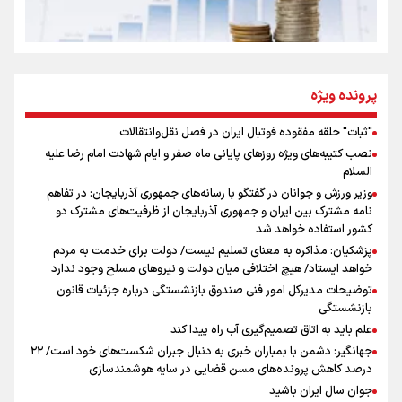
روایت ایران از کنار مردم
از طلوع خیابان‌ها تا غروب اشک
پرونده ویژه
"ثبات" حلقه مفقوده فوتبال ایران در فصل نقل‌وانتقالات
اینفو برنا/ میزان مالیات بر ارزش افزوده چقدر است؟
نصب کتیبه‌های ویژه روزهای پایانی ماه صفر و ایام شهادت امام رضا علیه
جمله‌ای که بغض چهارماهه را شکست؛ «آهای مردم، آقا از
السلام
تهران رفتند»
وزیر ورزش و جوانان در گفتگو با رسانه‌های جمهوری آذربایجان: در تفاهم
نامه مشترک بین ایران و جمهوری آذربایجان از ظرفیت‌های مشترک دو
کشور استفاده خواهد شد
سه حسرتی که به دلم ماند
پزشکیان: مذاکره به معنای تسلیم نیست/ دولت برای خدمت به مردم
خواهد ایستاد/ هیچ اختلافی میان دولت و نیروهای مسلح وجود ندارد
توضیحات مدیرکل امور فنی صندوق بازنشستگی درباره جزئیات قانون
بازنشستگی
علم باید به اتاق تصمیم‌گیری آب راه پیدا کند
جهانگیر: دشمن با بمباران خبری به دنبال جبران شکست‌های خود است/ ۲۲
درصد کاهش پرونده‌های مسن قضایی در سایه هوشمندسازی
اینفو برنا / ۴ مسیر اصلی پیاده روی اربعین در عراق
جوان سال ایران باشید