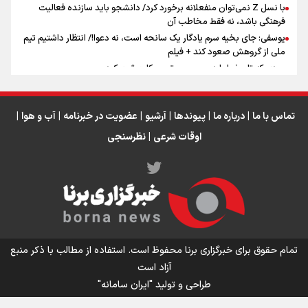
با نسل Z نمی‌توان منفعلانه برخورد کرد/ دانشجو باید سازنده فعالیت
فرهنگی باشد، نه فقط مخاطب آن
یوسفی: جای بخیه سرم یادگار یک سانحه است، نه دعوا!/ انتظار داشتیم تیم
ملی از گروهش صعود کند + فیلم
مردی که تاریخ را با دوربین و موتورسیکلت ثبت کرد
رابرت دنیرو: کشور من دیگر دوست‌داشتنی نیست
دبیر فدراسیون بولینگ و بیلیارد: از رسانه ملی انتظار حمایت داریم/ در
انتظار حضور تیم‌های بزرگ مثل استقلال در لیگ هستیم
تماس با ما
|
درباره ما
|
پیوندها
|
آرشیو
|
عضویت در خبرنامه
|
آب و هوا
|
اوقات شرعی
|
نظرسنجی
اینفو برنا / توصیه‌هایی طلایی برای پیاده روی اربعین
تمام حقوق برای خبرگزاری برنا محفوظ است. استفاده از مطالب با ذکر منبع
آزاد است
طراحی و تولید
"ایران سامانه"