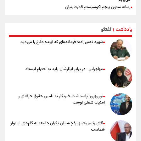
رسانه ستون پنجم اکوسیستم قدرت‌بنیان
هدف‌گذاری پرداخت ۳۰ هزار وام اشتغال تا پایان سال
استقبال ۳ هزار جوان از کارگاه‌های مهارت‌آموزی در ۲۵۰ شهرستان کشور
یادداشت
گفتگو
شوک بزرگ برای لیونل مسی!
|
سخنگوی سپاه: بازگشایی تنگۀ هرمز منوط به پذیرش شروط ایران از سوی
شهید نصیرزاده؛ فرمانده‌ای که آینده دفاع را می‌دید
آمریکاست و ارتباطی به مذاکرات ایران و عمان ندارد
علت نامگذاری ۱۷ مرداد به عنوان روز خبرنگار چیست؟
ورود مواد آلاینده به منابع آب از نگرانی‌های جدی دوران جنگ است/ خطر از
دست رفتن باروری خاک
مهاجرانی : در برابر ایثارشان باید به احترام ایستاد
مروری بر زندگینامه خبرنگار شهید «محمود صارمی»
۱۷ مرداد؛ روز خبرنگار
نوروزپور: پاسداشت خبرنگار به تامین حقوق حرفه‌ای و
امنیت شغلی اوست
آقای رئیس‌جمهور! چشمان نگران جامعه به گام‌های استوار
شماست