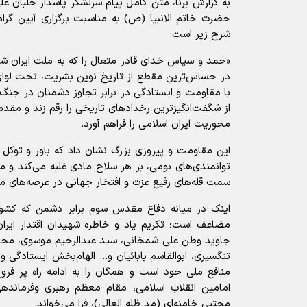
به گزارش برنا، متن کامل پیام سرلشکر پاسدار خلبان علی
حضرت خاتم الانبیا (ص) به مناسبت برگزاری آیین گ
شرح زیر است:
«حمد و سپاس خدای قادر متعال را که به ملت ایران 
در حساس‌ترین مقطع از تاریخ نوین بشریت، تحت لوای اس
با مقاومت و ایستادگی در برابر تجاوز دشمنان در جنگ
از شگفت‌انگیزترین رخداد‌های تاریخی را رقم زند و مق
محوریت ایران اسلامی را فراهم آورد.
این مقاومت و پیروزی بزرگ نشان داد که باور و توکل 
توانمندی‌های بومی، بر هر سلاح مادی غلبه می‌کند و م
سمت قله‌های رفیع عزت و افتخار جهانی در عرصه‌های مخ
اینک در میانه دفاع مقدس سوم برابر دشمن که کشو
مضاعف است؛ تکریم یاد و خاطره شهیدان اقتدار ایر
جاوید وطن علی شمخانی، سید عبدالرحیم موسوی، محمد پ
تنگسیری، ابوالقاسم بابائیان و... الهام‌بخش ایستادگی و
منافع ملی خود است و همگان را به ادامه راه پر فر
امامین انقلاب اسلامی، مقام معظم رهبری وفرماند
مجتبی خامنه‌ای (مد ظله العالی)، فرا می‌خواند.