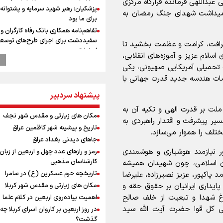
 عبداللهی فرمانده قرارگاه مرکزی
پزشکیان: رهبر شهید سرمایه و پشتوانه 
رامیداشت شهدای جنگ رمضان به
برای ما بود
تفاهم‌نامه همکاری بانک رفاه کارگران و 
سفیددشت برای اجرای طرح‌های توسعه
شرافت، کرامت و عظمت بخشید تا
امضا شد
لام عزیز و آموزه‌های انقلابی،
گزارشی از ورود وزیر ورزش و جوانان ایرا
 تحمیلی آمریکایی صهیونی، یکی
باکو برای امضای سند برنامه اجرایی با
دمات هندسه جدید قدرت جهانی با
آذربایجانی
پیشنهاد سردبیر
عماد احمدوند : نسخه نانویی برای حل
بحران منابع آبی کشور
ملت بر قدرت الهی و تکیه آن به
مکان های زیارتی و مقدس شهر نجف
رهبر شهید انقلاب: ادّعاهای دروغین
سیر پیشرفت و اقتدار راهبردی به
آمریکایی‌ها باید افشا شود
تاریخ و پیشینه شهر کاظمین عراق
تلف را هموار می‌سازد.
یحیی سریع: در عملیاتی گسترده تجم
جاهای دیدنی بغداد عراق
نظامی وابسته به عربستان را هدف قرار
ر نیازمند هوشیاری و هوشمندی
رمز و رازهای عدد چهل و اربعین از زبان
استاندار خوز
کارشناسان مذهبی
ان اسلامی، چون شهیدان همیشه
در مرزهای شلمچه و چذابه ثبت شد / ب
تاریخچه حرم عسکرین (ع) در سامرا
اکپور، عزیز نصیرزاده، علیرضا
هزار موکب در خوزستان و 
 پایداری ایرانیان بر حقوق حقه و
مکان های زیارتی و مقدس شهر کربلا
نجف تا کربلا
وغ شهدا و تبعیت از خلف صالح
اهمیت پیاده‌روی اربعین در کلام علما
امیررضا غلامی، ملی پوش تکواندو : تم
هی کل قوا حضرت آیت الله سید
در روز اربعین بر کاروان اسرای کربلا چه
روی مسابقات پاکستان است نه بازی ه
گذشت؟
آسیایی