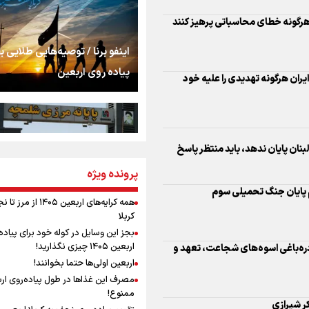
اشک
هرگونه خطای محاسباتی پرهیز کنند
جمله‌ای که بغض چها
اینفو برنا / توصیه‌هایی طلایی ب
را شکست؛ «آهای مردم، 
پیاده روی اربعین
تهران رفتند»
ایران هرگونه تهدیدی را علیه خود
سه حسرتی که به دلم 
نان پایان ندهد، باید منتظر پاسخ
مومنِ مقتدرِ مظلوم
پرونده ویژه
اینفو برنا / جدول کامل فاصله م
لام پایان جنگ تحمیلی سوم
شلمچه تا شهرهای زیارتی عراق
همه کرایه‌های اربعین ۱۴۰۵ از 
کربلا
نگاه تمدنی رهبر شهید
بجز این وسایل در کوله خود برای پیاده
فضای مجازی
اربعین ۱۴۰۵ چیزی نگذارید!
ره‌باغی اسوه‌های شجاعت، تعهد و
اربعین اولی‌ها حتما بخوانند!
مصرف این غذاها در طول پیاده‌روی ار
رابطه کارگر و کارفرما د
ممنوع!
اینفو برنا/ میزان مالیات بر ارزش
اندیشه رهبر شهید: از 
ر شیرازی