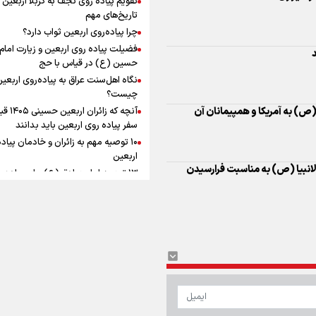
به زوجیت
افزوده چقدر است؟
تاریخ‌های مهم
چرا پیاده‌روی اربعین ثواب دارد؟
فضیلت پیاده روی اربعین و زیارت امام
حسین (ع) در قیاس با حج
نگاه اهل‌سنت عراق به پیاده‌روی اربعی
اینفوبرنا/ سقف معافیت مالیاتی
چیست؟
 (ص) به آمریکا و همپیمانان آن
آنچه که زائران ار
حقوق کارکنان دولت و بازنشست
سفر پیاده روی اربعین باید بدانند
در بودجه ۱۴۰۵ چقدر است؟
۱۰ توصیه مهم به زائران و خادمان پیاد
اربعین
الانبیا (ص) به مناسبت فرارسیدن
۱۳ توصیه امام صادق (ع) برای پیاده‌ر
اربعین
۲۰ توصیه کاربردی برای شرکت در پیاد
اینفوبرنا/ حداقل حقوق
اربعین ۱۴۰۵
پاسخ به سه‌ شبهه درباره پیاده‌روی ارب
بازنشستگان کشوری و لشکری د
لایحه بودجه سال ۱۴۰۵ چقدر است؟