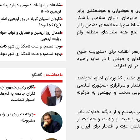
شایعات و ابهامات عمومی درباره پیاده
جابجایی مرکز ثقل اقتصاد جهان انجام
ری و هوشیاری و هوشمندی برابر
اربعین ۱۴۰۵
فرصت طلایی برای اقتصاد ایران +نمود
عزیزمان، «ایران اسلامی با شکر
کاروان اسیران کربلا در روز اربعین اما
وقتی از وفاق صحبت می‌کنم، منظورم م
اط سوءاستفاده‌های دشمن را از
(ع) کجا بود؟
هستند/ مسیر اصلاحات آغاز شده و م
ه نفع همه ملت‌های منطقه رقم
اعمال روز اربعین و فضایل و ثواب خوا
نخواهد شد
زیارت اربعین
رادین زینالی، ملی پوش تکواندو : قدم 
وجه تسمیه و علت نامگذاری شهر کاظ
تلاش می کنم تا به طلای المپیک برسم
رهبر انقلاب برای «مدیریت خلیج
وجه تسمیه و علت نامگذاری شهر نجف
ونس: ایرانی‌ها مذاکره‌کنندگان سرسخت
ای و جهانی را در سایه راهبرد
هستند
راهنمای کامل درباره مسیر پیاده روی ا
ر آن ندارند.
از طریق العلماء
کانادا دو مظنون تیراندازی در نزدیکی
کنسولگری آمریکا را بازداشت کرد
یادداشت
گفتگو
وجه تسمیه و علت نامگذاری شهر سامر
|
 مقتدر کشورمان اجازه نخواهند
اردوی تیم ملی تکواندو
وجه تسمیه و علت نامگذاری شهر کربلا
اقتدار و سرافرازی جمهوری اسلامی
آقای رئیس‌جمهور! چ
در ادامه سیاست جوان‌گرایی در پرسپو
بهترین موکب‌های ایرانی در پیاده روی 
خگویی سخت و جهنمی به هرگونه
نگران جامعه به گام‌ها
ستاره‌های امید به بزرگسالان اضافه ش
۱۴۰۵
استوار شماست
توصیه هایی مهم برای پیچ خوردگی پا د
پیاده روی اربعین
فرستیم و از درگاه خداوند قادر
چرخه تندروی در برابر 
خطرات پیاده روی اربعین/ ۷ را
، تبعیت از ولایت و حمایت از
مشروطه
سفری ایمن و معنوی
لقان عزت و افتخار برای ایران و
۲۰ نکته دوستانه درباره پیاده روی اربع
عراقی ها