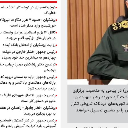
دوچرخه‌سواری در کوهستان؛ جذاب اما 
خطرناک
پزشکیان : حدود ۷ هزار مگاوات نیرو
خورشیدی وارد مدار شده است
کانال ۱۴ رژیم اسرائیل: عوامل وابسته ب
در خیابان‌های تل‌آویو قدم می‌زنند
روایت پزشکیان از انحلال بانک آینده
رئیس جمهور : فشار خارجی در دولت
چهاردهم به بیشترین حد خود رسیده
توضیح دکتر پزشکیان درباره چرایی حذ
ترجیحی
رئیس جمهور : باید به سمتی برویم که
یارانه‌های دهک‌های بالا کمتر و به دهک
پایین پرداخت شود
(ص) در پیامی به مناسبت برگزاری
رئیس جمهور : اتصال شهرهای اطراف ته
شت گره خورده رهبر شهیدمان
مترو در دستور کار است
تجربه‌های دردناک تاریخی تکرار
پزشکیان : قطار چابهار - زاهدان در هفت
ران را بر دشمن تحمیل خواهند
به بهره‌برداری می‌رسد
رئیس جمهور : در کنار گسترش فضاهای
آموزشی، باید کیفیت آموزش را هم بالا ب